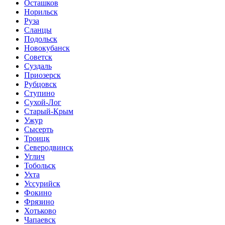
Осташков
Норильск
Руза
Сланцы
Подольск
Новокубанск
Советск
Суздаль
Приозерск
Рубцовск
Ступино
Сухой-Лог
Старый-Крым
Ужур
Сысерть
Троицк
Северодвинск
Углич
Тобольск
Ухта
Уссурийск
Фокино
Фрязино
Хотьково
Чапаевск