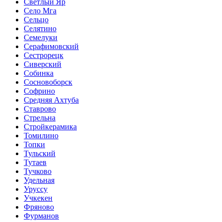
Светлый Яр
Село Мга
Сельцо
Селятино
Семелуки
Серафимовский
Сестрорецк
Сиверский
Собинка
Сосновоборск
Софрино
Средняя Ахтуба
Ставрово
Стрельна
Стройкерамика
Томилино
Топки
Тульский
Тутаев
Тучково
Удельная
Уруссу
Учкекен
Фряново
Фурманов