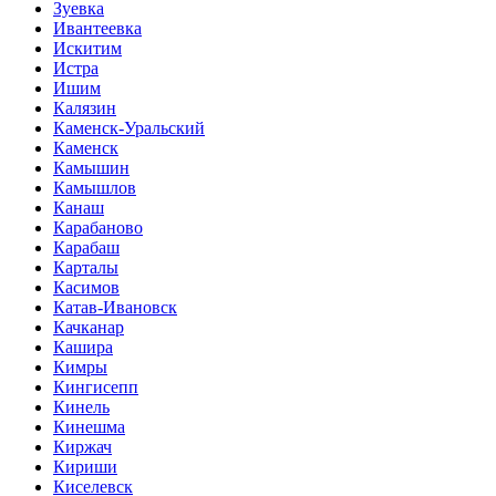
Зуевка
Ивантеевка
Искитим
Истра
Ишим
Калязин
Каменск-Уральский
Каменск
Камышин
Камышлов
Канаш
Карабаново
Карабаш
Карталы
Касимов
Катав-Ивановск
Качканар
Кашира
Кимры
Кингисепп
Кинель
Кинешма
Киржач
Кириши
Киселевск