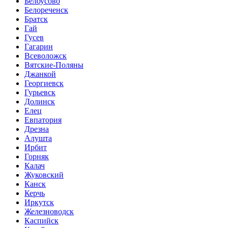
Белоусово
Белореченск
Братск
Гай
Гусев
Гагарин
Всеволожск
Вятские-Поляны
Джанкой
Георгиевск
Гурьевск
Долинск
Елец
Евпатория
Дрезна
Алушта
Ирбит
Горняк
Калач
Жуковский
Канск
Керчь
Иркутск
Железноводск
Каспийск