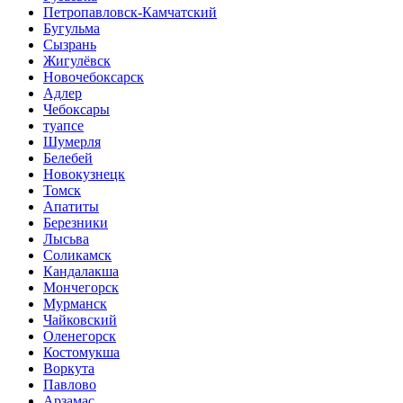
Петропавловск-Камчатский
Бугульма
Сызрань
Жигулёвск
Новочебоксарск
Адлер
Чебоксары
туапсе
Шумерля
Белебей
Новокузнецк
Томск
Апатиты
Березники
Лысьва
Соликамск
Кандалакша
Мончегорск
Мурманск
Чайковский
Оленегорск
Костомукша
Воркута
Павлово
Арзамас