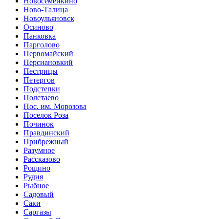
Новосемейкино
Ново-Талица
Новоульяновск
Осиново
Панковка
Парголово
Первомайский
Персиановкий
Пестрицы
Петергов
Подстепки
Полетаево
Пос. им. Морозова
Поселок Роза
Починок
Правдинский
Прибрежный
Разумное
Рассказово
Рощино
Рудня
Рыбное
Садовый
Саки
Саргазы