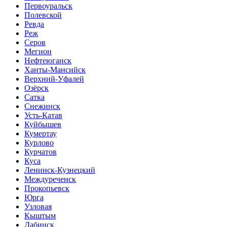
Первоуральск
Полевской
Ревда
Реж
Серов
Мегион
Нефтеюганск
Ханты-Мансийск
Верхний-Уфалей
Озёрск
Сатка
Снежинск
Усть-Катав
Куйбышев
Кумертау
Курлово
Курчатов
Куса
Ленинск-Кузнецкий
Междуреченск
Прокопьевск
Юрга
Узловая
Кыштым
Лабинск