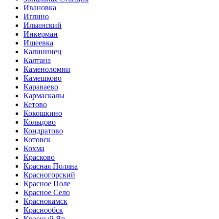
Ивановка
Иглино
Ильинский
Инкерман
Ишеевка
Калининец
Калтана
Каменоломни
Камешково
Караваево
Кармаскалы
Кетово
Кокошкино
Кольцово
Кондратово
Котовск
Кохма
Красково
Красная Поляна
Красногорский
Красное Поле
Красное Село
Краснокамск
Краснообск
Красный Яр