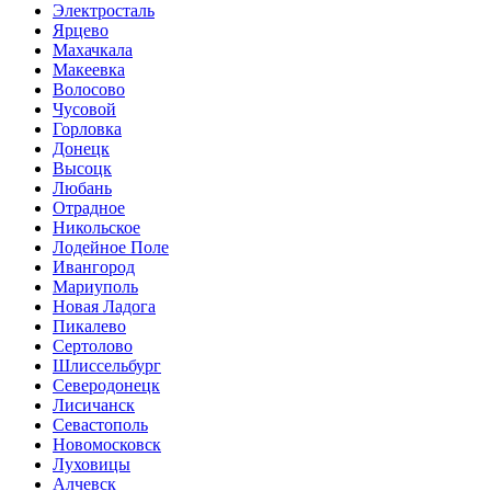
Электросталь
Ярцево
Махачкала
Макеевка
Волосово
Чусовой
Горловка
Донецк
Высоцк
Любань
Отрадное
Никольское
Лодейное Поле
Ивангород
Мариуполь
Новая Ладога
Пикалево
Сертолово
Шлиссельбург
Северодонецк
Лисичанск
Севастополь
Новомосковск
Луховицы
Алчевск