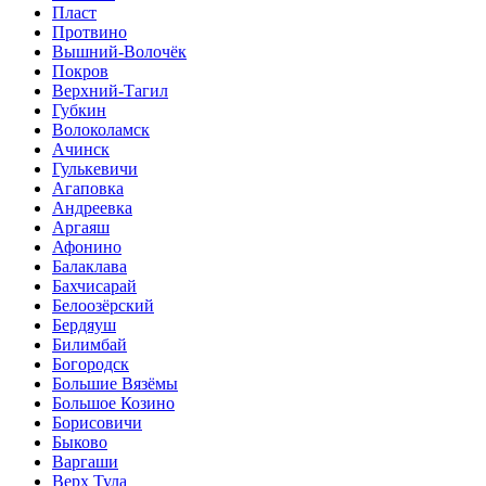
Пласт
Протвино
Вышний-Волочёк
Покров
Верхний-Тагил
Губкин
Волоколамск
Ачинск
Гулькевичи
Агаповка
Андреевка
Аргаяш
Афонино
Балаклава
Бахчисарай
Белоозёрский
Бердяуш
Билимбай
Богородск
Большие Вязёмы
Большое Козино
Борисовичи
Быково
Варгаши
Верх Тула