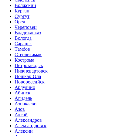
Волжский
Курган
Сургут
Орел
Череповец
Владикавказ
Вологда
Саранск
Тамбов
Стерлитамак
Кострома
Петрозаводск
Нижневартовск
Йошкар-Ола
Новороссийск
Абдулино
Абинск
Агидель
Азнакаево
Азов
Аксай
Александров
Александровск
Алексин