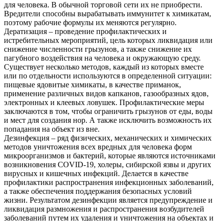
для человека. В обычной торговой сети их не приобрести.
Вредители способны вырабатывать иммунитет к химикатам,
поэтому рабочие формулы их меняются регулярно.
Дератизация – проведение профилактических и
истребительных мероприятий, цель которых ликвидация или
снижение численности грызунов, а также снижение их
пагубного воздействия на человека и окружающую среду.
Существует несколько методов, каждый из которых вместе
или по отдельности используются в определенной ситуации:
пищевые ядовитые химикаты, в качестве приманок,
применение различных видов капканов, газообразных ядов,
электронных и клеевых ловушек. Профилактические меры
заключаются в том, чтобы ограничить грызунов от еды, воды
и мест для создания нор. А также исключить возможность их
попадания на объект из вне.
Дезинфекция – ряд физических, механических и химических
методов уничтожения всех вредных для человека форм
микроорганизмов и бактерий, которые являются источниками
возникновения COVID-19, холеры, сибирской язвы и других
вирусных и кишечных инфекций. Делается в качестве
профилактики распространения инфекционных заболеваний,
а также обеспечения поддержания безопасных условий
жизни. Результатом дезинфекции является предупреждение и
ликвидация размножения и распространения возбудителей
заболеваний путем их удаления и уничтожения на объектах и