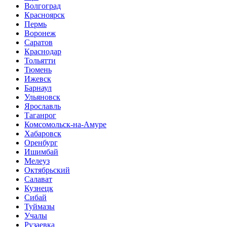
Волгоград
Красноярск
Пермь
Воронеж
Саратов
Краснодар
Тольятти
Тюмень
Ижевск
Барнаул
Ульяновск
Ярославль
Таганрог
Комсомольск-на-Амуре
Хабаровск
Оренбург
Ишимбай
Мелеуз
Октябрьский
Салават
Кузнецк
Сибай
Туймазы
Учалы
Рузаевка