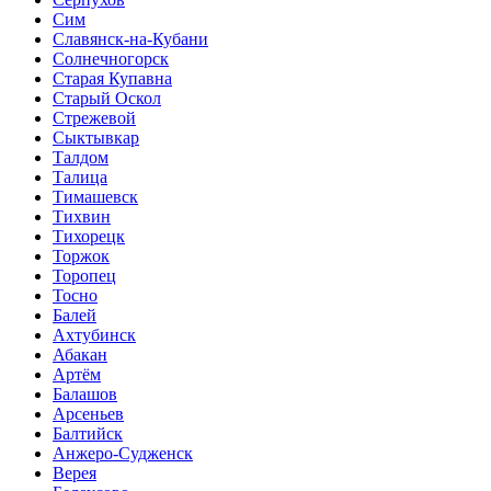
Сим
Славянск-на-Кубани
Солнечногорск
Старая Купавна
Старый Оскол
Стрежевой
Сыктывкар
Талдом
Талица
Тимашевск
Тихвин
Тихорецк
Торжок
Торопец
Тосно
Балей
Ахтубинск
Абакан
Артём
Балашов
Арсеньев
Балтийск
Анжеро-Судженск
Верея