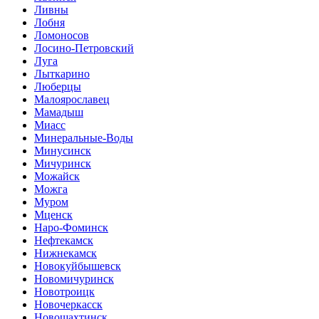
Ливны
Лобня
Ломоносов
Лосино-Петровский
Луга
Лыткарино
Люберцы
Малоярославец
Мамадыш
Миасс
Минеральные-Воды
Минусинск
Мичуринск
Можайск
Можга
Муром
Мценск
Наро-Фоминск
Нефтекамск
Нижнекамск
Новокуйбышевск
Новомичуринск
Новотроицк
Новочеркасск
Новошахтинск