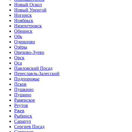
Новый Оскол
Новый Уренгой
Ногинск
Ноябрьск
Нязепетровск
Обнинск
Обь
Одинцово
Озёры
Орехово-Зуево
Орск
Оса
Павловский Посад
Переславль-Залесский
Подпорожье
Псков
Пушкино
Пущино
Раменское
Реутов
Ржев
Рыбинск
Сарапул
Сергиев Посад
Серпухов