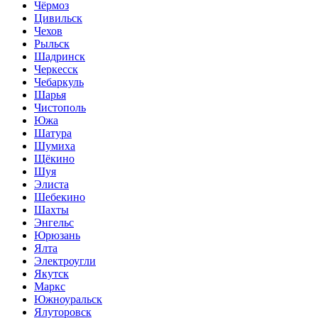
Чёрмоз
Цивильск
Чехов
Рыльск
Шадринск
Черкесск
Чебаркуль
Шарья
Чистополь
Южа
Шатура
Шумиха
Щёкино
Шуя
Элиста
Шебекино
Шахты
Энгельс
Юрюзань
Ялта
Электроугли
Якутск
Маркс
Южноуральск
Ялуторовск