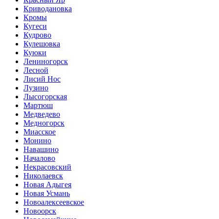
Криводановка
Кромы
Кугеси
Кудрово
Кулешовка
Куюки
Лениногорск
Лесной
Лисий Нос
Лузино
Лысогорская
Мартюш
Медведево
Медногорск
Миасское
Монино
Навашино
Началово
Некрасовский
Николаевск
Новая Адыгея
Новая Усмань
Новоалексеевское
Новоорск