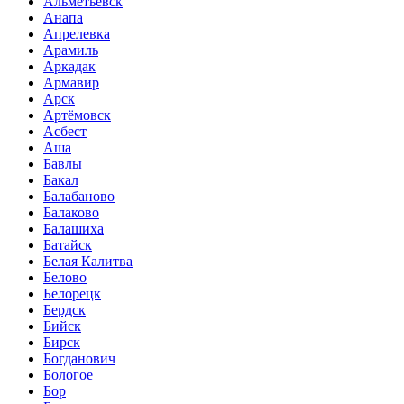
Альметьевск
Анапа
Апрелевка
Арамиль
Аркадак
Армавир
Арск
Артёмовск
Асбест
Аша
Бавлы
Бакал
Балабаново
Балаково
Балашиха
Батайск
Белая Калитва
Белово
Белорецк
Бердск
Бийск
Бирск
Богданович
Бологое
Бор