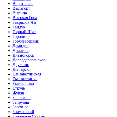
Воротынск
Выльгорт
Вырица
Высокая Гора
Гаврилов Ям
Гайдук
Горный Щит
Городище
Горячеводский
Демидов
Джалиль
Дивногорск
Долгодеревенское
Дружино
Дягтярск
Елизаветинская
Еманжелинка
Емельяново
Еткуль
Жуков
Завьялово
Запрудня
Засечное
Знаменский
Зональная Станция