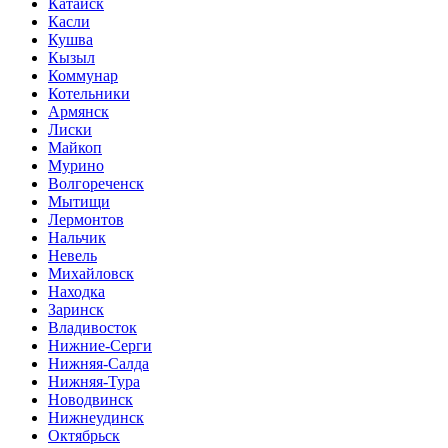
Катайск
Касли
Кушва
Кызыл
Коммунар
Котельники
Армянск
Лиски
Майкоп
Мурино
Волгореченск
Мытищи
Лермонтов
Нальчик
Невель
Михайловск
Находка
Заринск
Владивосток
Нижние-Серги
Нижняя-Салда
Нижняя-Тура
Новодвинск
Нижнеудинск
Октябрьск