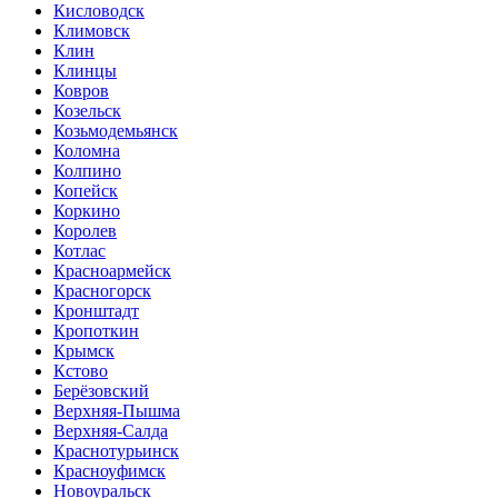
Кисловодск
Климовск
Клин
Клинцы
Ковров
Козельск
Козьмодемьянск
Коломна
Колпино
Копейск
Коркино
Королев
Котлас
Красноармейск
Красногорск
Кронштадт
Кропоткин
Крымск
Кстово
Берёзовский
Верхняя-Пышма
Верхняя-Салда
Краснотурьинск
Красноуфимск
Новоуральск