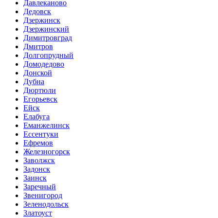
Давлеканово
Дедовск
Дзержинск
Дзержинский
Димитровград
Дмитров
Долгопрудный
Домодедово
Донской
Дубна
Дюртюли
Егорьевск
Ейск
Елабуга
Еманжелинск
Ессентуки
Ефремов
Железногорск
Заволжск
Задонск
Заинск
Заречный
Звенигород
Зеленодольск
Златоуст