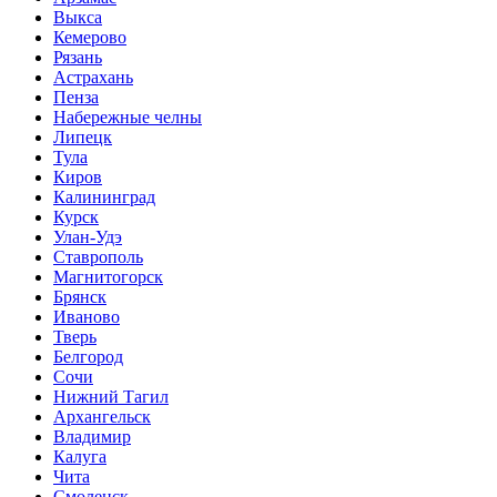
Выкса
Кемерово
Рязань
Астрахань
Пенза
Набережные челны
Липецк
Тула
Киров
Калининград
Курск
Улан-Удэ
Ставрополь
Магнитогорск
Брянск
Иваново
Тверь
Белгород
Сочи
Нижний Тагил
Архангельск
Владимир
Калуга
Чита
Смоленск