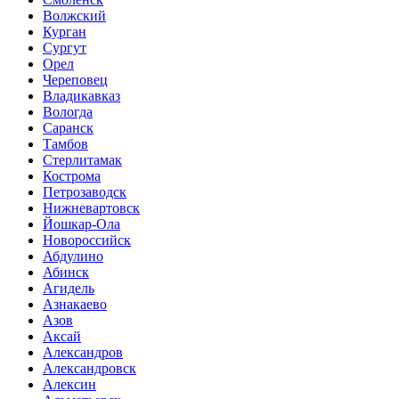
Волжский
Курган
Сургут
Орел
Череповец
Владикавказ
Вологда
Саранск
Тамбов
Стерлитамак
Кострома
Петрозаводск
Нижневартовск
Йошкар-Ола
Новороссийск
Абдулино
Абинск
Агидель
Азнакаево
Азов
Аксай
Александров
Александровск
Алексин