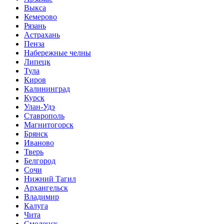
Выкса
Кемерово
Рязань
Астрахань
Пенза
Набережные челны
Липецк
Тула
Киров
Калининград
Курск
Улан-Удэ
Ставрополь
Магнитогорск
Брянск
Иваново
Тверь
Белгород
Сочи
Нижний Тагил
Архангельск
Владимир
Калуга
Чита
Смоленск