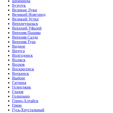
Бронницы
Бузулук
Великие Луки
Великий Новгород
Великий Устюг
Верхнеуральск
Верхний Уфалей
Верхняя Пышма
Верхняя Салда
Верхняя Тура
Видное
Вичуга
Волгодонск
Волжск
Волхов
Воскресенск
Воткинск
Выборг
Гатчина
Геленджик
Глазов
Голицыно
Горно-Алтайск
Грязи
Гусь-Хрустальный