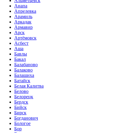
Альметьевск
Анапа
Апрелевка
Арамиль
Аркадак
Армавир
Арск
Артёмовск
Асбест
Аша
Бавлы
Бакал
Балабаново
Балаково
Балашиха
Батайск
Белая Калитва
Белово
Белорецк
Бердск
Бийск
Бирск
Богданович
Бологое
Бор