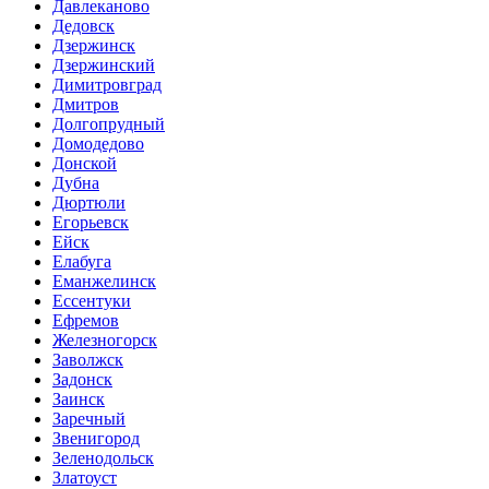
Давлеканово
Дедовск
Дзержинск
Дзержинский
Димитровград
Дмитров
Долгопрудный
Домодедово
Донской
Дубна
Дюртюли
Егорьевск
Ейск
Елабуга
Еманжелинск
Ессентуки
Ефремов
Железногорск
Заволжск
Задонск
Заинск
Заречный
Звенигород
Зеленодольск
Златоуст