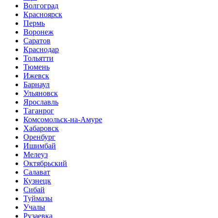
Волгоград
Красноярск
Пермь
Воронеж
Саратов
Краснодар
Тольятти
Тюмень
Ижевск
Барнаул
Ульяновск
Ярославль
Таганрог
Комсомольск-на-Амуре
Хабаровск
Оренбург
Ишимбай
Мелеуз
Октябрьский
Салават
Кузнецк
Сибай
Туймазы
Учалы
Рузаевка