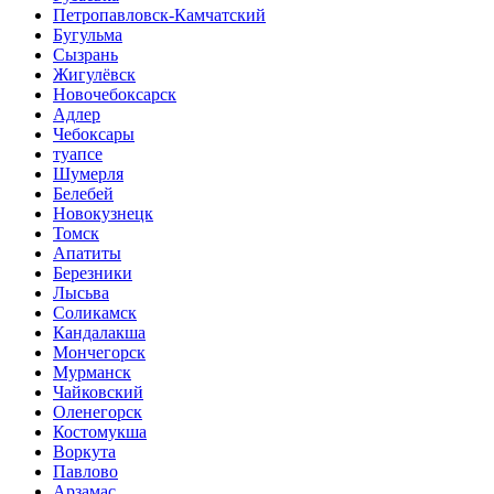
Петропавловск-Камчатский
Бугульма
Сызрань
Жигулёвск
Новочебоксарск
Адлер
Чебоксары
туапсе
Шумерля
Белебей
Новокузнецк
Томск
Апатиты
Березники
Лысьва
Соликамск
Кандалакша
Мончегорск
Мурманск
Чайковский
Оленегорск
Костомукша
Воркута
Павлово
Арзамас