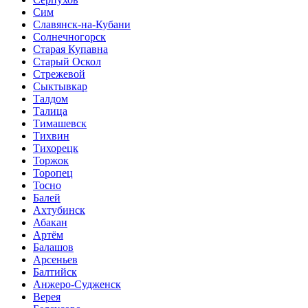
Сим
Славянск-на-Кубани
Солнечногорск
Старая Купавна
Старый Оскол
Стрежевой
Сыктывкар
Талдом
Талица
Тимашевск
Тихвин
Тихорецк
Торжок
Торопец
Тосно
Балей
Ахтубинск
Абакан
Артём
Балашов
Арсеньев
Балтийск
Анжеро-Судженск
Верея