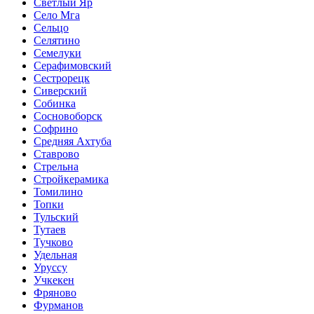
Светлый Яр
Село Мга
Сельцо
Селятино
Семелуки
Серафимовский
Сестрорецк
Сиверский
Собинка
Сосновоборск
Софрино
Средняя Ахтуба
Ставрово
Стрельна
Стройкерамика
Томилино
Топки
Тульский
Тутаев
Тучково
Удельная
Уруссу
Учкекен
Фряново
Фурманов