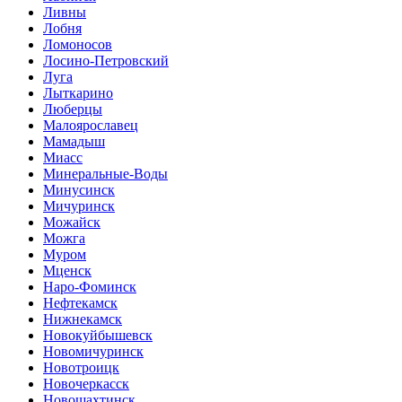
Ливны
Лобня
Ломоносов
Лосино-Петровский
Луга
Лыткарино
Люберцы
Малоярославец
Мамадыш
Миасс
Минеральные-Воды
Минусинск
Мичуринск
Можайск
Можга
Муром
Мценск
Наро-Фоминск
Нефтекамск
Нижнекамск
Новокуйбышевск
Новомичуринск
Новотроицк
Новочеркасск
Новошахтинск