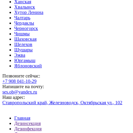
Ханская
Хвалынск
Хутор Ленина
Чалтарь
Чердаклы
Черногорск
Чишмы
Шаховская
Шелехов
Шушары
Эжва
Юргамыш
Яблоновский
Позвоните сейчас:
‪+7 908 041-10-29
Напишите на почту:
ses.ob@yandex.ru
Наш адрес:
Ставропольский край, Железноводск, Октябрьская ул., 102
Главная
Дезинсекция
Дезинфекция