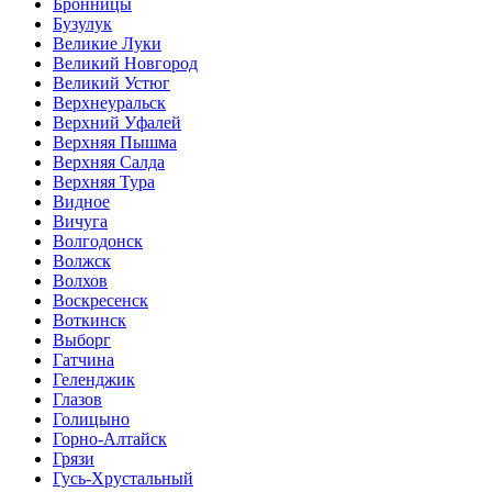
Бронницы
Бузулук
Великие Луки
Великий Новгород
Великий Устюг
Верхнеуральск
Верхний Уфалей
Верхняя Пышма
Верхняя Салда
Верхняя Тура
Видное
Вичуга
Волгодонск
Волжск
Волхов
Воскресенск
Воткинск
Выборг
Гатчина
Геленджик
Глазов
Голицыно
Горно-Алтайск
Грязи
Гусь-Хрустальный