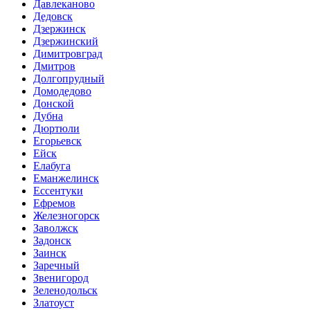
Давлеканово
Дедовск
Дзержинск
Дзержинский
Димитровград
Дмитров
Долгопрудный
Домодедово
Донской
Дубна
Дюртюли
Егорьевск
Ейск
Елабуга
Еманжелинск
Ессентуки
Ефремов
Железногорск
Заволжск
Задонск
Заинск
Заречный
Звенигород
Зеленодольск
Златоуст