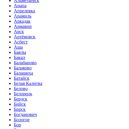
Альметьевск
Анапа
Апрелевка
Арамиль
Аркадак
Армавир
Арск
Артёмовск
Асбест
Аша
Бавлы
Бакал
Балабаново
Балаково
Балашиха
Батайск
Белая Калитва
Белово
Белорецк
Бердск
Бийск
Бирск
Богданович
Бологое
Бор