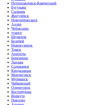
Петропавловск-Камчатский
Бугульма
Сызрань
Жигулёвск
Новочебоксарск
Адлер
Чебоксары
туапсе
Шумерля
Белебей
Новокузнецк
Томск
Апатиты
Березники
Лысьва
Соликамск
Кандалакша
Мончегорск
Мурманск
Чайковский
Оленегорск
Костомукша
Воркута
Павлово
Арзамас