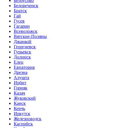
Белоусово
Белореченск
Братск
Гай
Гусев
Гагарин
Всеволожск
Вятские-Поляны
Джанкой
Георгиевск
Гурьевск
Долинск
Елец
Евпатория
Дрезна
Алушта
Ирбит
Горняк
Калач
Жуковский
Канск
Керчь
Иркутск
Железноводск
Каспийск