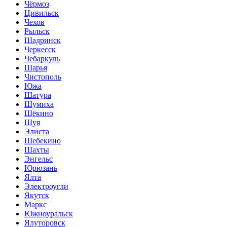
Чёрмоз
Цивильск
Чехов
Рыльск
Шадринск
Черкесск
Чебаркуль
Шарья
Чистополь
Южа
Шатура
Шумиха
Щёкино
Шуя
Элиста
Шебекино
Шахты
Энгельс
Юрюзань
Ялта
Электроугли
Якутск
Маркс
Южноуральск
Ялуторовск