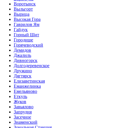
Воротынск
Выльгорт
Вырица
Высокая Гора
Гаврилов Ям
Гайдук
Горный Щит
Городище
Горячеводский
Демидов
Джалиль
Дивногорск
Долгодеревенское
Дружино
Дягтярск
Елизаветинская
Еманжелинка
Емельяново
Еткуль
Жуков
Завьялово
Запрудня
Засечное
Знаменский
Зональная Станция