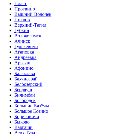
Пласт
Протвино
Вышний-Волочёк
Покров
Верхний-Тагил
Губкин
Волоколамск
Ачинск
Гулькевичи
Агаповка
Андреевка
Аргаяш
Афонино
Балаклава
Бахчисарай
Белоозёрский
Бердяуш
Билимбай
Богородск
Большие Вязёмы
Большое Козино
Борисовичи
Быково
Варгаши
Верх Тула