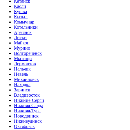
Катайск
Касли
Кушва
Кызыл
Коммунар
Котельники
Армянск
Лиски
Майкоп
Мурино
Волгореченск
Мытищи
Лермонтов
Нальчик
Невель
Михайловск
Находка
Заринск
Владивосток
Нижние-Серги
Нижняя-Салда
Нижняя-Тура
Новодвинск
Нижнеудинск
Октябрьск