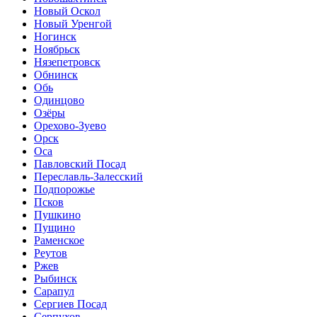
Новый Оскол
Новый Уренгой
Ногинск
Ноябрьск
Нязепетровск
Обнинск
Обь
Одинцово
Озёры
Орехово-Зуево
Орск
Оса
Павловский Посад
Переславль-Залесский
Подпорожье
Псков
Пушкино
Пущино
Раменское
Реутов
Ржев
Рыбинск
Сарапул
Сергиев Посад
Серпухов