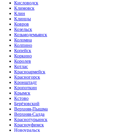
Кисловодск
Климовск
Клин
Клинцы
Ковров
Козельск
Козьмодемьянск
Коломна
Колпино
Копейск
Коркино
Королев
Котлас
Красноармейск
Красногорск
Кронштадт
Кропоткин
Крымск
Кстово
Берёзовский
Верхняя-Пышма
Верхняя-Салда
Краснотурьинск
Красноуфимск
Новоуральск