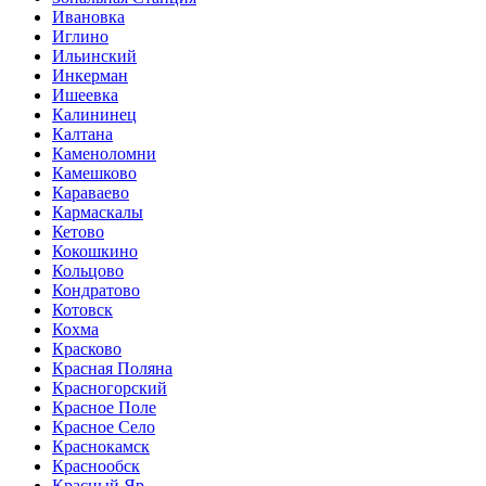
Ивановка
Иглино
Ильинский
Инкерман
Ишеевка
Калининец
Калтана
Каменоломни
Камешково
Караваево
Кармаскалы
Кетово
Кокошкино
Кольцово
Кондратово
Котовск
Кохма
Красково
Красная Поляна
Красногорский
Красное Поле
Красное Село
Краснокамск
Краснообск
Красный Яр