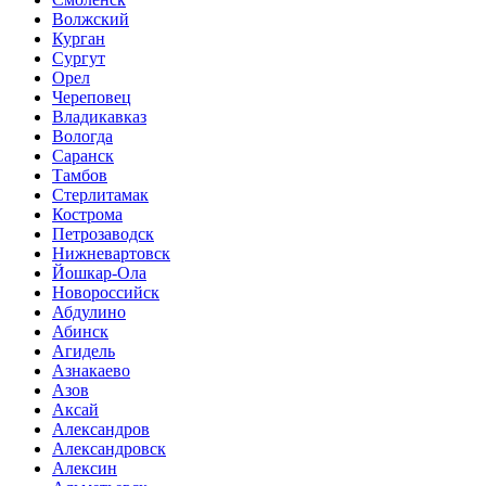
Волжский
Курган
Сургут
Орел
Череповец
Владикавказ
Вологда
Саранск
Тамбов
Стерлитамак
Кострома
Петрозаводск
Нижневартовск
Йошкар-Ола
Новороссийск
Абдулино
Абинск
Агидель
Азнакаево
Азов
Аксай
Александров
Александровск
Алексин