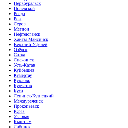
Первоуральск
Полевской
Ревда
Реж
Серов
Мегион
Нефтеюганск
Ханты-Мансийск
Верхний-Уфалей
Озёрск
Сатка
Снежинск
Усть-Катав
Куйбышев
Кумертау
Курлово
Курчатов
Куса
Ленинск-Кузнецкий
Междуреченск
Прокопьевск
Юрга
Узловая
Кыштым
Лабинск