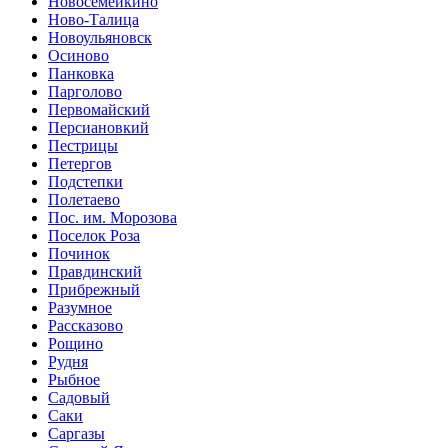
Новосемейкино
Ново-Талица
Новоульяновск
Осиново
Панковка
Парголово
Первомайский
Персиановкий
Пестрицы
Петергов
Подстепки
Полетаево
Пос. им. Морозова
Поселок Роза
Починок
Правдинский
Прибрежный
Разумное
Рассказово
Рощино
Рудня
Рыбное
Садовый
Саки
Саргазы