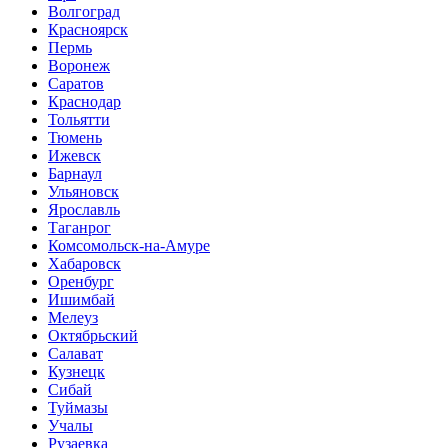
Волгоград
Красноярск
Пермь
Воронеж
Саратов
Краснодар
Тольятти
Тюмень
Ижевск
Барнаул
Ульяновск
Ярославль
Таганрог
Комсомольск-на-Амуре
Хабаровск
Оренбург
Ишимбай
Мелеуз
Октябрьский
Салават
Кузнецк
Сибай
Туймазы
Учалы
Рузаевка