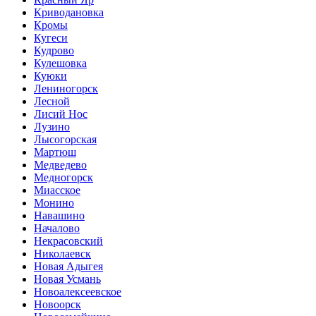
Криводановка
Кромы
Кугеси
Кудрово
Кулешовка
Куюки
Лениногорск
Лесной
Лисий Нос
Лузино
Лысогорская
Мартюш
Медведево
Медногорск
Миасское
Монино
Навашино
Началово
Некрасовский
Николаевск
Новая Адыгея
Новая Усмань
Новоалексеевское
Новоорск