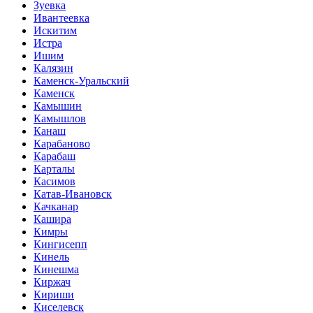
Зуевка
Ивантеевка
Искитим
Истра
Ишим
Калязин
Каменск-Уральский
Каменск
Камышин
Камышлов
Канаш
Карабаново
Карабаш
Карталы
Касимов
Катав-Ивановск
Качканар
Кашира
Кимры
Кингисепп
Кинель
Кинешма
Киржач
Кириши
Киселевск