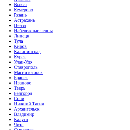
Выкса
Кемерово
Рязань
Астрахань
Пенза
Набережные челны
Липецк
Тула
Киров
Калининград
Курск
Улан-Удэ
Ставрополь
Магнитогорск
Брянск
Иваново
Тверь
Белгород
Сочи
Нижний Тагил
Архангельск
Владимир
Калуга
Чита
Смоленск