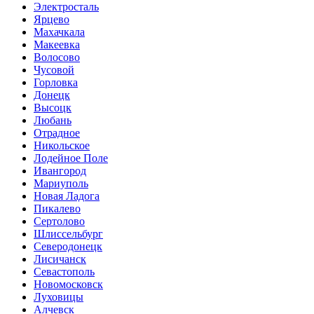
Электросталь
Ярцево
Махачкала
Макеевка
Волосово
Чусовой
Горловка
Донецк
Высоцк
Любань
Отрадное
Никольское
Лодейное Поле
Ивангород
Мариуполь
Новая Ладога
Пикалево
Сертолово
Шлиссельбург
Северодонецк
Лисичанск
Севастополь
Новомосковск
Луховицы
Алчевск