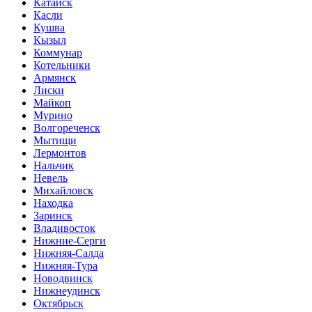
Катайск
Касли
Кушва
Кызыл
Коммунар
Котельники
Армянск
Лиски
Майкоп
Мурино
Волгореченск
Мытищи
Лермонтов
Нальчик
Невель
Михайловск
Находка
Заринск
Владивосток
Нижние-Серги
Нижняя-Салда
Нижняя-Тура
Новодвинск
Нижнеудинск
Октябрьск