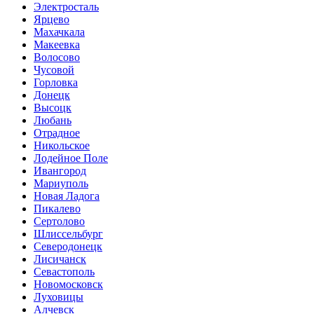
Электросталь
Ярцево
Махачкала
Макеевка
Волосово
Чусовой
Горловка
Донецк
Высоцк
Любань
Отрадное
Никольское
Лодейное Поле
Ивангород
Мариуполь
Новая Ладога
Пикалево
Сертолово
Шлиссельбург
Северодонецк
Лисичанск
Севастополь
Новомосковск
Луховицы
Алчевск