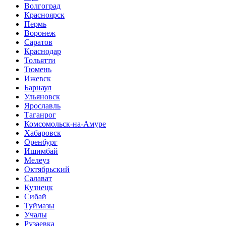
Волгоград
Красноярск
Пермь
Воронеж
Саратов
Краснодар
Тольятти
Тюмень
Ижевск
Барнаул
Ульяновск
Ярославль
Таганрог
Комсомольск-на-Амуре
Хабаровск
Оренбург
Ишимбай
Мелеуз
Октябрьский
Салават
Кузнецк
Сибай
Туймазы
Учалы
Рузаевка