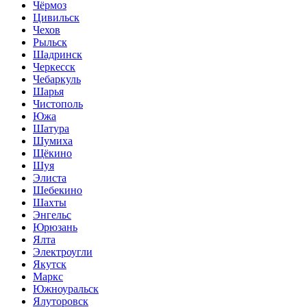
Чёрмоз
Цивильск
Чехов
Рыльск
Шадринск
Черкесск
Чебаркуль
Шарья
Чистополь
Южа
Шатура
Шумиха
Щёкино
Шуя
Элиста
Шебекино
Шахты
Энгельс
Юрюзань
Ялта
Электроугли
Якутск
Маркс
Южноуральск
Ялуторовск