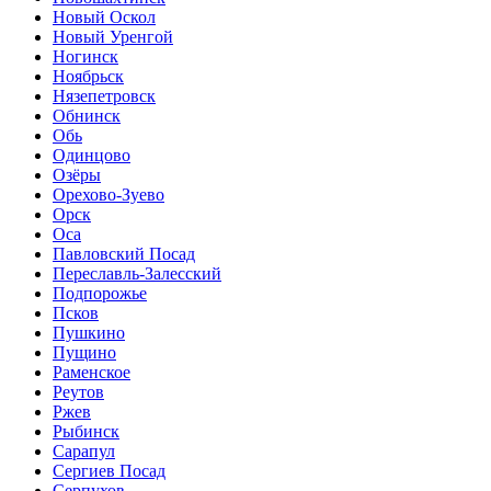
Новый Оскол
Новый Уренгой
Ногинск
Ноябрьск
Нязепетровск
Обнинск
Обь
Одинцово
Озёры
Орехово-Зуево
Орск
Оса
Павловский Посад
Переславль-Залесский
Подпорожье
Псков
Пушкино
Пущино
Раменское
Реутов
Ржев
Рыбинск
Сарапул
Сергиев Посад
Серпухов