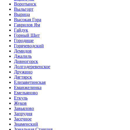
Воротынск
Выльгорт
Вырица
Высокая Гора
Гаврилов Ям
Гайдук
Горный Щит
Городище
Горячеводский
Демидов
Джалиль
Дивногорск
Долгодеревенское
Дружино
Дягтярск
Елизаветинская
Еманжелинка
Емельяново
Еткуль
Жуков
Завьялово
Запрудня
Засечное
Знаменский
Зональная Станция