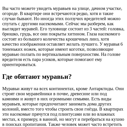
Вы часто можете увидеть муравьев на улице, дачном участке,
огороде. В квартире они встречаются редко, хотя и такие
случаи бывают. Но иногда этих ползучих вредителей можно
спутать с другими насекомыми. Сейчас мы разберем, как
выглядит муравей. Его туловище состоит из 3 частей: головка,
брюшко, грудь, все они покрыты хитином. Глаза насекомого
состоят из большого количества крошечных линз, хотя
качество изображения оставляет желать лучшего. У муравья 6
тоненьких ножек, которые имеют коготки, позволяющие
муравью ползать по вертикальным поверхностям. На голове
вредителя есть пара усиков, которые помогают ему
ориентироваться.
Где обитают муравьи?
Муравьи живут на всех континентах, кроме Антарктиды. Они
строят свои муравейники в почве, древесине или под
камнями и живут в них огромными семьями. Есть виды
муравьев, которые предпочитают занимать дома других
колоний, вместо того чтобы строить свои гнёзда. В квартирах
эти насекомые прячутся под плинтусами или во влажных
местах, к примеру, в ванной, но могут и перебраться на кухню
в поисках пропитания. Также человек может часто встретить