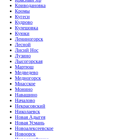
Криводановка
Кромы
Кугеси
Кудрово
Кулешовка
Куюки
Лениногорск
Лесной
Лисий Нос
Лузино
Лысогорская
Мартюш
Медведево
Медногорск
Миасское
Монино
Навашино
Началово
Некрасовский
Николаевск
Новая Адыгея
Новая Усмань
Новоалексеевское
Новоорск