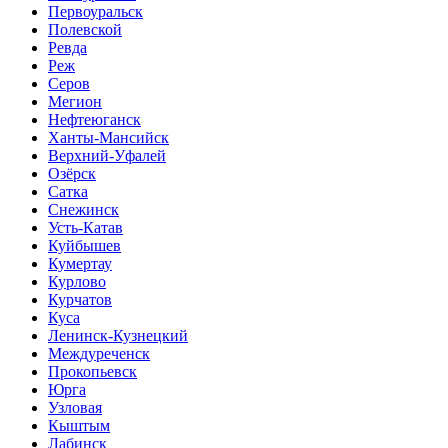
Первоуральск
Полевской
Ревда
Реж
Серов
Мегион
Нефтеюганск
Ханты-Мансийск
Верхний-Уфалей
Озёрск
Сатка
Снежинск
Усть-Катав
Куйбышев
Кумертау
Курлово
Курчатов
Куса
Ленинск-Кузнецкий
Междуреченск
Прокопьевск
Юрга
Узловая
Кыштым
Лабинск