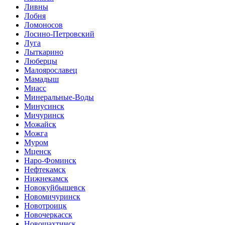
Ливны
Лобня
Ломоносов
Лосино-Петровский
Луга
Лыткарино
Люберцы
Малоярославец
Мамадыш
Миасс
Минеральные-Воды
Минусинск
Мичуринск
Можайск
Можга
Муром
Мценск
Наро-Фоминск
Нефтекамск
Нижнекамск
Новокуйбышевск
Новомичуринск
Новотроицк
Новочеркасск
Новошахтинск