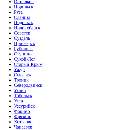
Осташков
Норильск
Руза
Сланцы
Подольск
Новокубанск
Советск
Суздаль
Приозерск
Рубцовск
Ступино
Сухой-Лог
Старый-Крым
Ужур
Сысерть
Троицк
Северодвинск
Углич
Тобольск
Ухта
Уссурийск
Фокино
Фрязино
Хотьково
Чапаевск