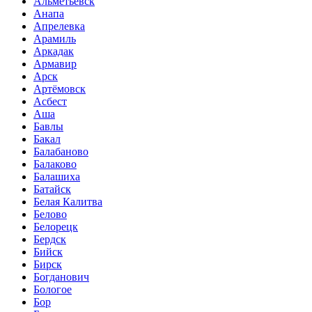
Альметьевск
Анапа
Апрелевка
Арамиль
Аркадак
Армавир
Арск
Артёмовск
Асбест
Аша
Бавлы
Бакал
Балабаново
Балаково
Балашиха
Батайск
Белая Калитва
Белово
Белорецк
Бердск
Бийск
Бирск
Богданович
Бологое
Бор