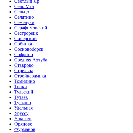
Светлый Яр
Село Мга
Сельцо
Селятино
Семелуки
Серафимовский
Сестрорецк
Сиверский
Собинка
Сосновоборск
Софрино
Средняя Ахтуба
Ставрово
Стрельна
Стройкерамика
Томилино
Топки
Тульский
Тутаев
Тучково
Удельная
Уруссу
Учкекен
Фряново
Фурманов