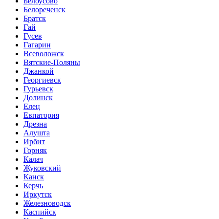
Белоусово
Белореченск
Братск
Гай
Гусев
Гагарин
Всеволожск
Вятские-Поляны
Джанкой
Георгиевск
Гурьевск
Долинск
Елец
Евпатория
Дрезна
Алушта
Ирбит
Горняк
Калач
Жуковский
Канск
Керчь
Иркутск
Железноводск
Каспийск