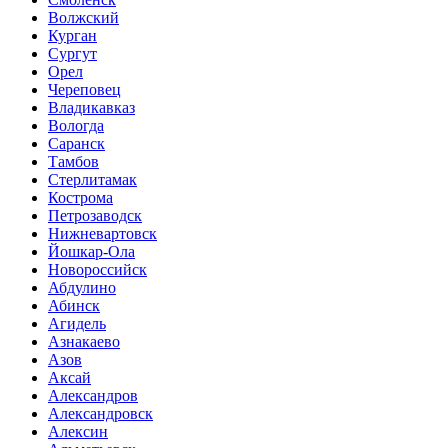
Волжский
Курган
Сургут
Орел
Череповец
Владикавказ
Вологда
Саранск
Тамбов
Стерлитамак
Кострома
Петрозаводск
Нижневартовск
Йошкар-Ола
Новороссийск
Абдулино
Абинск
Агидель
Азнакаево
Азов
Аксай
Александров
Александровск
Алексин