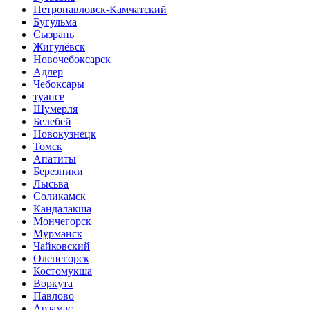
Петропавловск-Камчатский
Бугульма
Сызрань
Жигулёвск
Новочебоксарск
Адлер
Чебоксары
туапсе
Шумерля
Белебей
Новокузнецк
Томск
Апатиты
Березники
Лысьва
Соликамск
Кандалакша
Мончегорск
Мурманск
Чайковский
Оленегорск
Костомукша
Воркута
Павлово
Арзамас