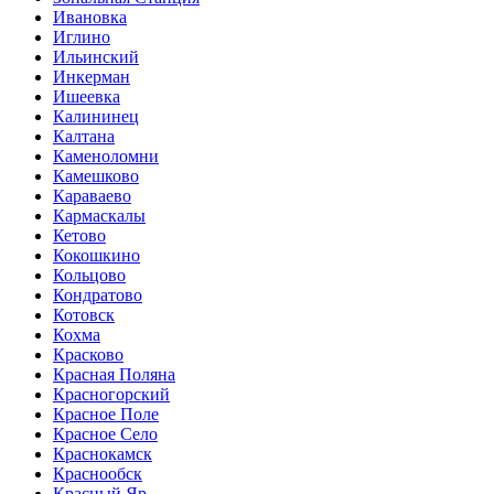
Ивановка
Иглино
Ильинский
Инкерман
Ишеевка
Калининец
Калтана
Каменоломни
Камешково
Караваево
Кармаскалы
Кетово
Кокошкино
Кольцово
Кондратово
Котовск
Кохма
Красково
Красная Поляна
Красногорский
Красное Поле
Красное Село
Краснокамск
Краснообск
Красный Яр