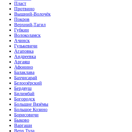
Пласт
Протвино
Вышний-Волочёк
Покров
Верхний-Тагил
Губкин
Волоколамск
Ачинск
Гулькевичи
Агаповка
Андреевка
Аргаяш
Афонино
Балаклава
Бахчисарай
Белоозёрский
Бердяуш
Билимбай
Богородск
Большие Вязёмы
Большое Козино
Борисовичи
Быково
Варгаши
Верх Тула