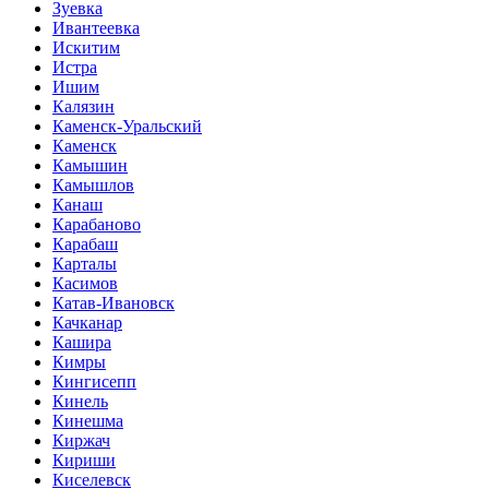
Зуевка
Ивантеевка
Искитим
Истра
Ишим
Калязин
Каменск-Уральский
Каменск
Камышин
Камышлов
Канаш
Карабаново
Карабаш
Карталы
Касимов
Катав-Ивановск
Качканар
Кашира
Кимры
Кингисепп
Кинель
Кинешма
Киржач
Кириши
Киселевск