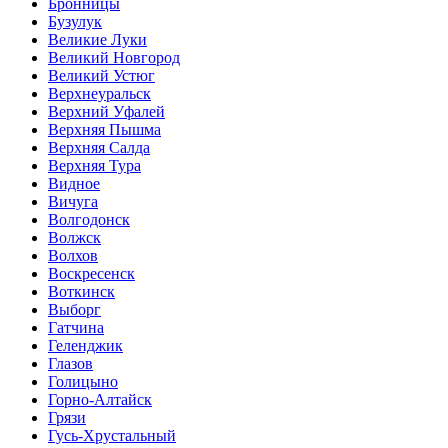
Бронницы
Бузулук
Великие Луки
Великий Новгород
Великий Устюг
Верхнеуральск
Верхний Уфалей
Верхняя Пышма
Верхняя Салда
Верхняя Тура
Видное
Вичуга
Волгодонск
Волжск
Волхов
Воскресенск
Воткинск
Выборг
Гатчина
Геленджик
Глазов
Голицыно
Горно-Алтайск
Грязи
Гусь-Хрустальный