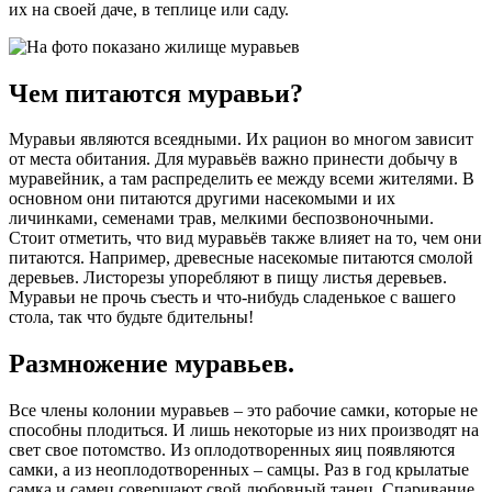
их на своей даче, в теплице или саду.
Чем питаются муравьи?
Муравьи являются всеядными. Их рацион во многом зависит
от места обитания. Для муравьёв важно принести добычу в
муравейник, а там распределить ее между всеми жителями. В
основном они питаются другими насекомыми и их
личинками, семенами трав, мелкими беспозвоночными.
Стоит отметить, что вид муравьёв также влияет на то, чем они
питаются. Например, древесные насекомые питаются смолой
деревьев. Листорезы упоребляют в пищу листья деревьев.
Муравьи не прочь съесть и что-нибудь сладенькое с вашего
стола, так что будьте бдительны!
Размножение муравьев.
Все члены колонии муравьев – это рабочие самки, которые не
способны плодиться. И лишь некоторые из них производят на
свет свое потомство. Из оплодотворенных яиц появляются
самки, а из неоплодотворенных – самцы. Раз в год крылатые
самка и самец совершают свой любовный танец. Спаривание