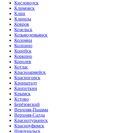
Кисловодск
Климовск
Клин
Клинцы
Ковров
Козельск
Козьмодемьянск
Коломна
Колпино
Копейск
Коркино
Королев
Котлас
Красноармейск
Красногорск
Кронштадт
Кропоткин
Крымск
Кстово
Берёзовский
Верхняя-Пышма
Верхняя-Салда
Краснотурьинск
Красноуфимск
Новоуральск