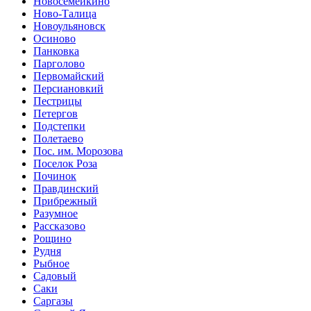
Новосемейкино
Ново-Талица
Новоульяновск
Осиново
Панковка
Парголово
Первомайский
Персиановкий
Пестрицы
Петергов
Подстепки
Полетаево
Пос. им. Морозова
Поселок Роза
Починок
Правдинский
Прибрежный
Разумное
Рассказово
Рощино
Рудня
Рыбное
Садовый
Саки
Саргазы