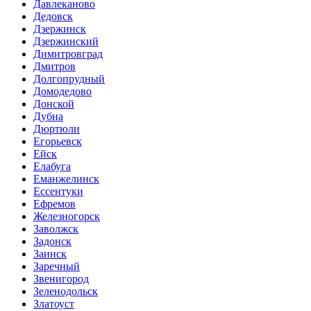
Давлеканово
Дедовск
Дзержинск
Дзержинский
Димитровград
Дмитров
Долгопрудный
Домодедово
Донской
Дубна
Дюртюли
Егорьевск
Ейск
Елабуга
Еманжелинск
Ессентуки
Ефремов
Железногорск
Заволжск
Задонск
Заинск
Заречный
Звенигород
Зеленодольск
Златоуст