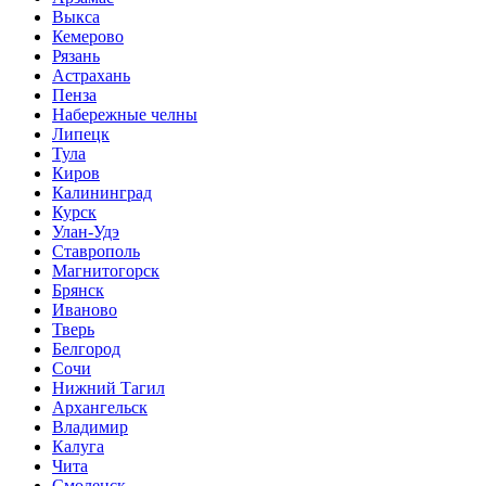
Выкса
Кемерово
Рязань
Астрахань
Пенза
Набережные челны
Липецк
Тула
Киров
Калининград
Курск
Улан-Удэ
Ставрополь
Магнитогорск
Брянск
Иваново
Тверь
Белгород
Сочи
Нижний Тагил
Архангельск
Владимир
Калуга
Чита
Смоленск