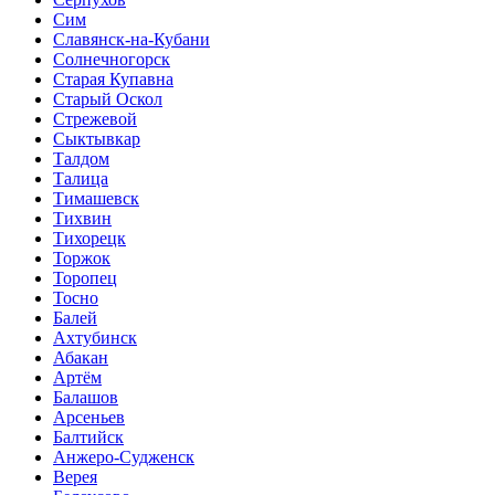
Сим
Славянск-на-Кубани
Солнечногорск
Старая Купавна
Старый Оскол
Стрежевой
Сыктывкар
Талдом
Талица
Тимашевск
Тихвин
Тихорецк
Торжок
Торопец
Тосно
Балей
Ахтубинск
Абакан
Артём
Балашов
Арсеньев
Балтийск
Анжеро-Судженск
Верея