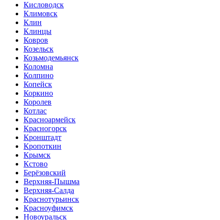
Кисловодск
Климовск
Клин
Клинцы
Ковров
Козельск
Козьмодемьянск
Коломна
Колпино
Копейск
Коркино
Королев
Котлас
Красноармейск
Красногорск
Кронштадт
Кропоткин
Крымск
Кстово
Берёзовский
Верхняя-Пышма
Верхняя-Салда
Краснотурьинск
Красноуфимск
Новоуральск