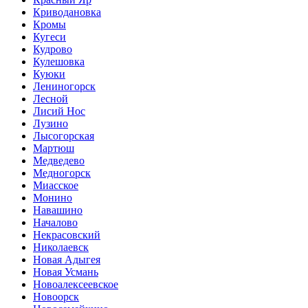
Криводановка
Кромы
Кугеси
Кудрово
Кулешовка
Куюки
Лениногорск
Лесной
Лисий Нос
Лузино
Лысогорская
Мартюш
Медведево
Медногорск
Миасское
Монино
Навашино
Началово
Некрасовский
Николаевск
Новая Адыгея
Новая Усмань
Новоалексеевское
Новоорск