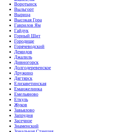
Воротынск
Выльгорт
Вырица
Высокая Гора
Гаврилов Ям
Гайдук
Горный Щит
Городище
Горячеводский
Демидов
Джалиль
Дивногорск
Долгодеревенское
Дружино
Дягтярск
Елизаветинская
Еманжелинка
Емельяново
Еткуль
Жуков
Завьялово
Запрудня
Засечное
Знаменский
Зональная Станция