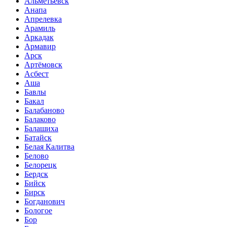
Альметьевск
Анапа
Апрелевка
Арамиль
Аркадак
Армавир
Арск
Артёмовск
Асбест
Аша
Бавлы
Бакал
Балабаново
Балаково
Балашиха
Батайск
Белая Калитва
Белово
Белорецк
Бердск
Бийск
Бирск
Богданович
Бологое
Бор