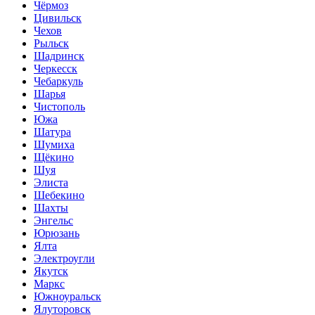
Чёрмоз
Цивильск
Чехов
Рыльск
Шадринск
Черкесск
Чебаркуль
Шарья
Чистополь
Южа
Шатура
Шумиха
Щёкино
Шуя
Элиста
Шебекино
Шахты
Энгельс
Юрюзань
Ялта
Электроугли
Якутск
Маркс
Южноуральск
Ялуторовск