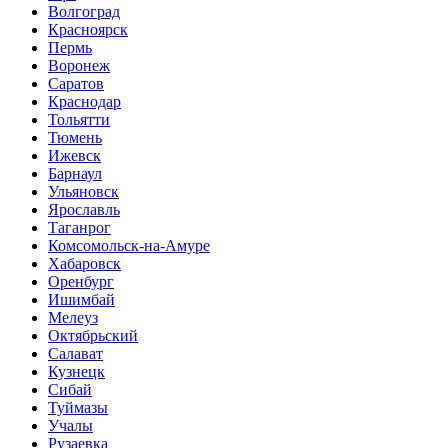
Волгоград
Красноярск
Пермь
Воронеж
Саратов
Краснодар
Тольятти
Тюмень
Ижевск
Барнаул
Ульяновск
Ярославль
Таганрог
Комсомольск-на-Амуре
Хабаровск
Оренбург
Ишимбай
Мелеуз
Октябрьский
Салават
Кузнецк
Сибай
Туймазы
Учалы
Рузаевка