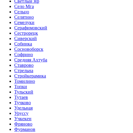
Светлый Яр
Село Мга
Сельцо
Селятино
Семелуки
Серафимовский
Сестрорецк
Сиверский
Собинка
Сосновоборск
Софрино
Средняя Ахтуба
Ставрово
Стрельна
Стройкерамика
Томилино
Топки
Тульский
Тутаев
Тучково
Удельная
Уруссу
Учкекен
Фряново
Фурманов