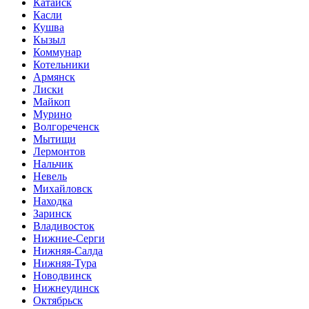
Катайск
Касли
Кушва
Кызыл
Коммунар
Котельники
Армянск
Лиски
Майкоп
Мурино
Волгореченск
Мытищи
Лермонтов
Нальчик
Невель
Михайловск
Находка
Заринск
Владивосток
Нижние-Серги
Нижняя-Салда
Нижняя-Тура
Новодвинск
Нижнеудинск
Октябрьск