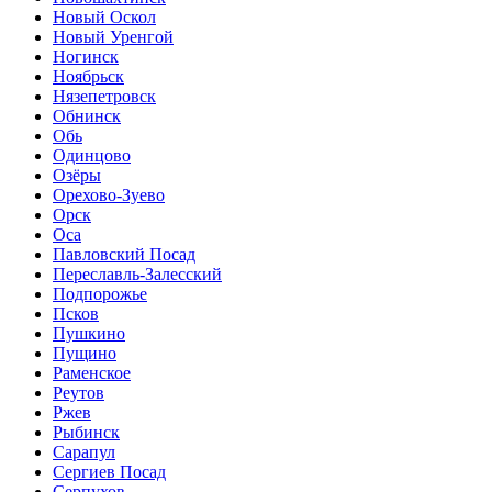
Новый Оскол
Новый Уренгой
Ногинск
Ноябрьск
Нязепетровск
Обнинск
Обь
Одинцово
Озёры
Орехово-Зуево
Орск
Оса
Павловский Посад
Переславль-Залесский
Подпорожье
Псков
Пушкино
Пущино
Раменское
Реутов
Ржев
Рыбинск
Сарапул
Сергиев Посад
Серпухов