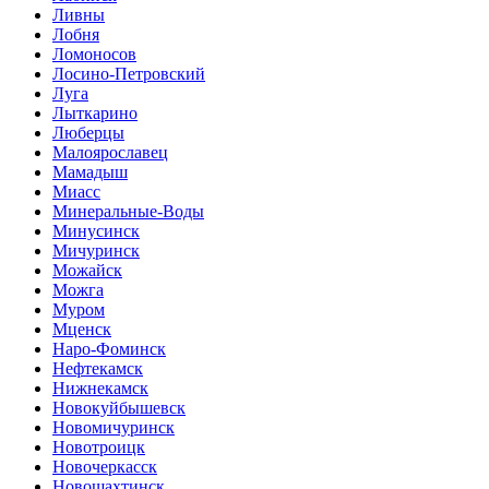
Ливны
Лобня
Ломоносов
Лосино-Петровский
Луга
Лыткарино
Люберцы
Малоярославец
Мамадыш
Миасс
Минеральные-Воды
Минусинск
Мичуринск
Можайск
Можга
Муром
Мценск
Наро-Фоминск
Нефтекамск
Нижнекамск
Новокуйбышевск
Новомичуринск
Новотроицк
Новочеркасск
Новошахтинск