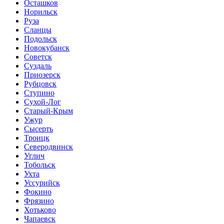
Осташков
Норильск
Руза
Сланцы
Подольск
Новокубанск
Советск
Суздаль
Приозерск
Рубцовск
Ступино
Сухой-Лог
Старый-Крым
Ужур
Сысерть
Троицк
Северодвинск
Углич
Тобольск
Ухта
Уссурийск
Фокино
Фрязино
Хотьково
Чапаевск