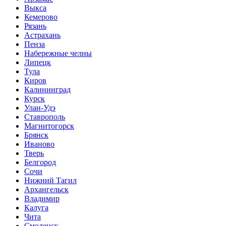
Выкса
Кемерово
Рязань
Астрахань
Пенза
Набережные челны
Липецк
Тула
Киров
Калининград
Курск
Улан-Удэ
Ставрополь
Магнитогорск
Брянск
Иваново
Тверь
Белгород
Сочи
Нижний Тагил
Архангельск
Владимир
Калуга
Чита
Смоленск