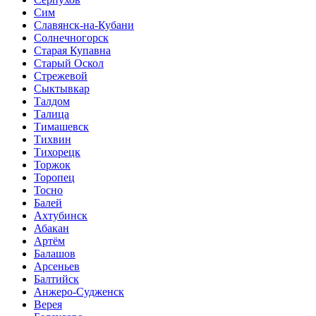
Сим
Славянск-на-Кубани
Солнечногорск
Старая Купавна
Старый Оскол
Стрежевой
Сыктывкар
Талдом
Талица
Тимашевск
Тихвин
Тихорецк
Торжок
Торопец
Тосно
Балей
Ахтубинск
Абакан
Артём
Балашов
Арсеньев
Балтийск
Анжеро-Судженск
Верея