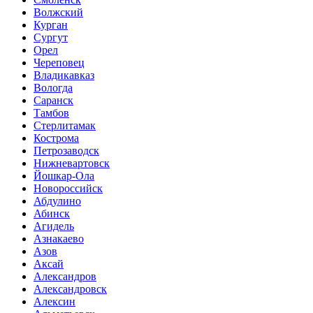
Волжский
Курган
Сургут
Орел
Череповец
Владикавказ
Вологда
Саранск
Тамбов
Стерлитамак
Кострома
Петрозаводск
Нижневартовск
Йошкар-Ола
Новороссийск
Абдулино
Абинск
Агидель
Азнакаево
Азов
Аксай
Александров
Александровск
Алексин