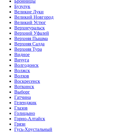
Бронницы
Бузулук
Великие Луки
Великий Новгород
Великий Устюг
Верхнеуральск
Верхний Уфалей
Верхняя Пышма
Верхняя Салда
Верхняя Тура
Видное
Вичуга
Волгодонск
Волжск
Волхов
Воскресенск
Воткинск
Выборг
Гатчина
Геленджик
Глазов
Голицыно
Горно-Алтайск
Грязи
Гусь-Хрустальный