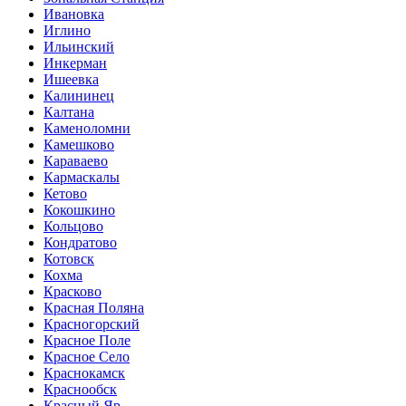
Ивановка
Иглино
Ильинский
Инкерман
Ишеевка
Калининец
Калтана
Каменоломни
Камешково
Караваево
Кармаскалы
Кетово
Кокошкино
Кольцово
Кондратово
Котовск
Кохма
Красково
Красная Поляна
Красногорский
Красное Поле
Красное Село
Краснокамск
Краснообск
Красный Яр