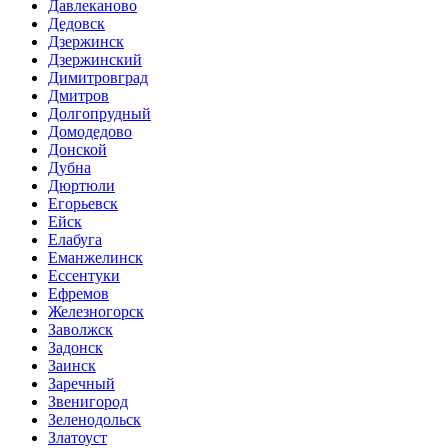
Давлеканово
Дедовск
Дзержинск
Дзержинский
Димитровград
Дмитров
Долгопрудный
Домодедово
Донской
Дубна
Дюртюли
Егорьевск
Ейск
Елабуга
Еманжелинск
Ессентуки
Ефремов
Железногорск
Заволжск
Задонск
Заинск
Заречный
Звенигород
Зеленодольск
Златоуст