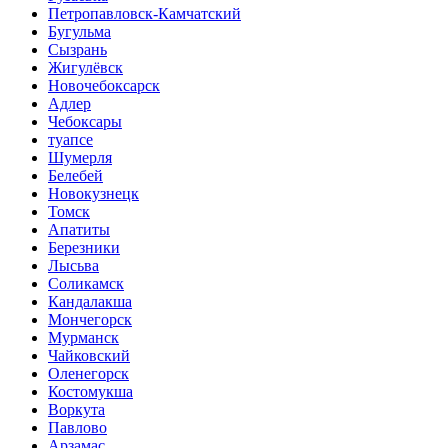
Петропавловск-Камчатский
Бугульма
Сызрань
Жигулёвск
Новочебоксарск
Адлер
Чебоксары
туапсе
Шумерля
Белебей
Новокузнецк
Томск
Апатиты
Березники
Лысьва
Соликамск
Кандалакша
Мончегорск
Мурманск
Чайковский
Оленегорск
Костомукша
Воркута
Павлово
Арзамас