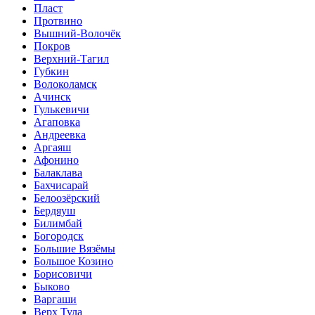
Пласт
Протвино
Вышний-Волочёк
Покров
Верхний-Тагил
Губкин
Волоколамск
Ачинск
Гулькевичи
Агаповка
Андреевка
Аргаяш
Афонино
Балаклава
Бахчисарай
Белоозёрский
Бердяуш
Билимбай
Богородск
Большие Вязёмы
Большое Козино
Борисовичи
Быково
Варгаши
Верх Тула