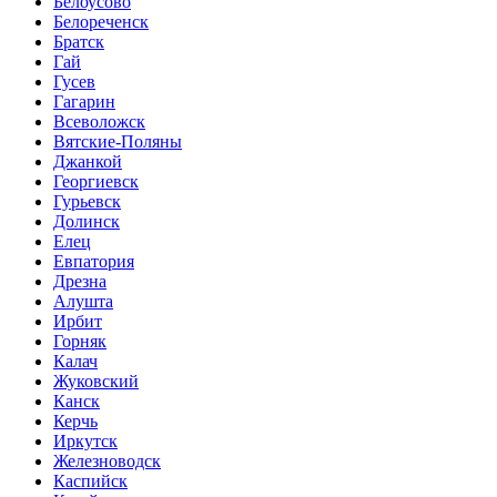
Белоусово
Белореченск
Братск
Гай
Гусев
Гагарин
Всеволожск
Вятские-Поляны
Джанкой
Георгиевск
Гурьевск
Долинск
Елец
Евпатория
Дрезна
Алушта
Ирбит
Горняк
Калач
Жуковский
Канск
Керчь
Иркутск
Железноводск
Каспийск