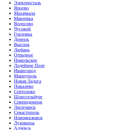
Электросталь
Ярцево
Махачкала
Макеевка
Волосово
Чусовой
Горловка
Донецк
Высоцк
Любань
Отрадное
Никольское
Лодейное Поле
Ивангород
Мариуполь
Новая Ладога
Пикалево
Сертолово
Шлиссельбург
Северодонецк
Лисичанск
Севастополь
Новомосковск
Луховицы
Алчевск