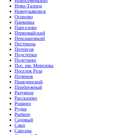
Новосемейкино
Ново-Талица
Новоульяновск
Осиново
Панковка
Парголово
Первомайский
Персиановкий
Пестрицы
Петергов
Подстепки
Полетаево
Пос. им. Морозова
Поселок Роза
Починок
Правдинский
Прибрежный
Разумное
Рассказово
Рощино
Рудня
Рыбное
Садовый
Саки
Саргазы