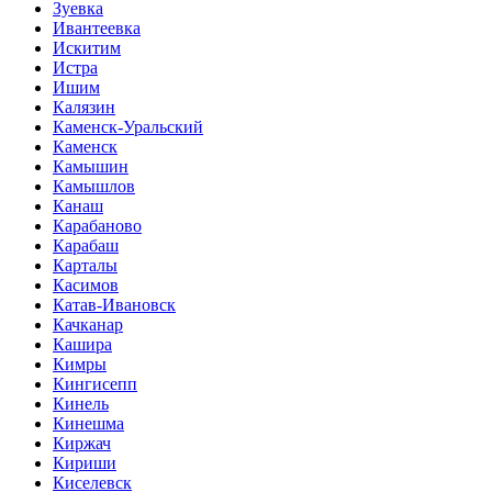
Зуевка
Ивантеевка
Искитим
Истра
Ишим
Калязин
Каменск-Уральский
Каменск
Камышин
Камышлов
Канаш
Карабаново
Карабаш
Карталы
Касимов
Катав-Ивановск
Качканар
Кашира
Кимры
Кингисепп
Кинель
Кинешма
Киржач
Кириши
Киселевск