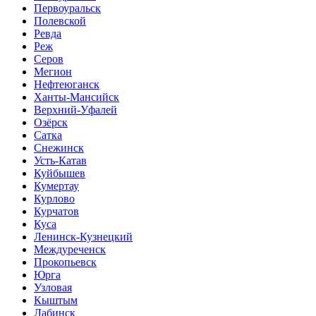
Первоуральск
Полевской
Ревда
Реж
Серов
Мегион
Нефтеюганск
Ханты-Мансийск
Верхний-Уфалей
Озёрск
Сатка
Снежинск
Усть-Катав
Куйбышев
Кумертау
Курлово
Курчатов
Куса
Ленинск-Кузнецкий
Междуреченск
Прокопьевск
Юрга
Узловая
Кыштым
Лабинск