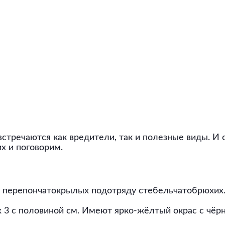
тречаются как вредители, так и полезные виды. И о
их и поговорим.
у перепончатокрылых подотряду стебельчатобрюхих.
 3 с половиной см. Имеют ярко-жёлтый окрас с чёрн