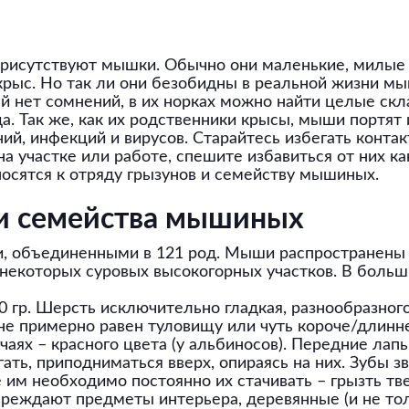
 присутствуют мышки. Обычно они маленькие, милые
 крыс. Но так ли они безобидны в реальной жизни м
й нет сомнений, в их норках можно найти целые скл
да. Так же, как их родственники крысы, мыши портя
ий, инфекций и вирусов. Старайтесь избегать конта
 на участке или работе, спешите избавиться от них к
сятся к отряду грызунов и семейству мышиных.
и семейства мышиных
и, объединенными в 121 род. Мыши распространены 
некоторых суровых высокогорных участков. В больш
50 гр. Шерсть исключительно гладкая, разнообразного
е примерно равен туловищу или чуть короче/длиннее
чаях – красного цвета (у альбиносов). Передние лап
ь, приподниматься вверх, опираясь на них. Зубы зв
е им необходимо постоянно их стачивать – грызть т
реждают предметы интерьера, деревянные (и не тол