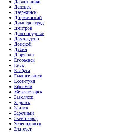
Давлеканово
Дедовск
Дзержинск
Дзержинский
Димитровград
Дмитров
Долгопрудный
Домодедово
Донской
Дубна
Дюртюли
Егорьевск
Ейск
Елабуга
Еманжелинск
Ессентуки
Ефремов
Железногорск
Заволжск
Задонск
Заинск
Заречный
Звенигород
Зеленодольск
Златоуст