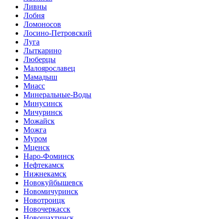
Ливны
Лобня
Ломоносов
Лосино-Петровский
Луга
Лыткарино
Люберцы
Малоярославец
Мамадыш
Миасс
Минеральные-Воды
Минусинск
Мичуринск
Можайск
Можга
Муром
Мценск
Наро-Фоминск
Нефтекамск
Нижнекамск
Новокуйбышевск
Новомичуринск
Новотроицк
Новочеркасск
Новошахтинск