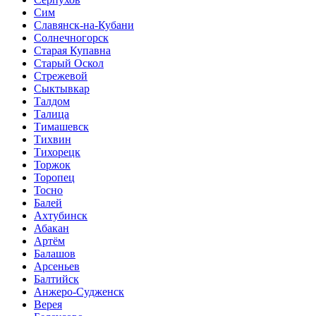
Сим
Славянск-на-Кубани
Солнечногорск
Старая Купавна
Старый Оскол
Стрежевой
Сыктывкар
Талдом
Талица
Тимашевск
Тихвин
Тихорецк
Торжок
Торопец
Тосно
Балей
Ахтубинск
Абакан
Артём
Балашов
Арсеньев
Балтийск
Анжеро-Судженск
Верея