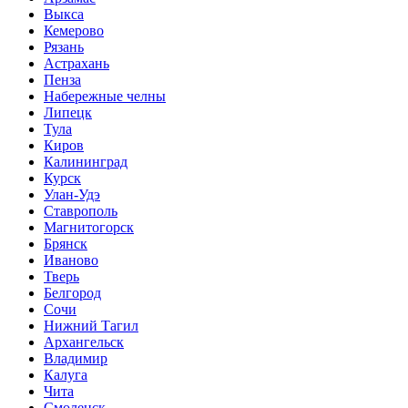
Выкса
Кемерово
Рязань
Астрахань
Пенза
Набережные челны
Липецк
Тула
Киров
Калининград
Курск
Улан-Удэ
Ставрополь
Магнитогорск
Брянск
Иваново
Тверь
Белгород
Сочи
Нижний Тагил
Архангельск
Владимир
Калуга
Чита
Смоленск