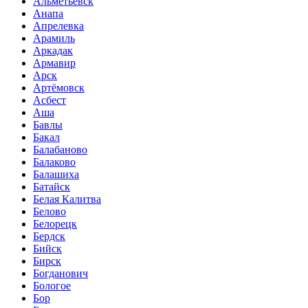
Альметьевск
Анапа
Апрелевка
Арамиль
Аркадак
Армавир
Арск
Артёмовск
Асбест
Аша
Бавлы
Бакал
Балабаново
Балаково
Балашиха
Батайск
Белая Калитва
Белово
Белорецк
Бердск
Бийск
Бирск
Богданович
Бологое
Бор