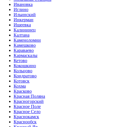
Ивановка
Иглино
Ильинский
Инкерман
Ишеевка
Калининец
Калтана
Каменоломни
Камешково
Караваево
Кармаскалы
Кетово
Кокошкино
Кольцово
Кондратово
Котовск
Кохма
Красково
Красная Поляна
Красногорский
Красное Поле
Красное Село
Краснокамск
Краснообск
Красный Яр