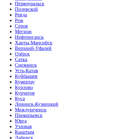
Первоуральск
Полевской
Ревда
Реж
Серов
Мегион
Нефтеюганск
Ханты-Мансийск
Верхний-Уфалей
Озёрск
Сатка
Снежинск
Усть-Катав
Куйбышев
Кумертау
Курлово
Курчатов
Куса
Ленинск-Кузнецкий
Междуреченск
Прокопьевск
Юрга
Узловая
Кыштым
Лабинск