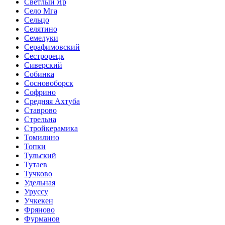
Светлый Яр
Село Мга
Сельцо
Селятино
Семелуки
Серафимовский
Сестрорецк
Сиверский
Собинка
Сосновоборск
Софрино
Средняя Ахтуба
Ставрово
Стрельна
Стройкерамика
Томилино
Топки
Тульский
Тутаев
Тучково
Удельная
Уруссу
Учкекен
Фряново
Фурманов