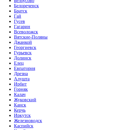
Белоусово
Белореченск
Братск
Гай
Гусев
Гагарин
Всеволожск
Вятские-Поляны
Джанкой
Георгиевск
Гурьевск
Долинск
Елец
Евпатория
Дрезна
Алушта
Ирбит
Горняк
Калач
Жуковский
Канск
Керчь
Иркутск
Железноводск
Каспийск