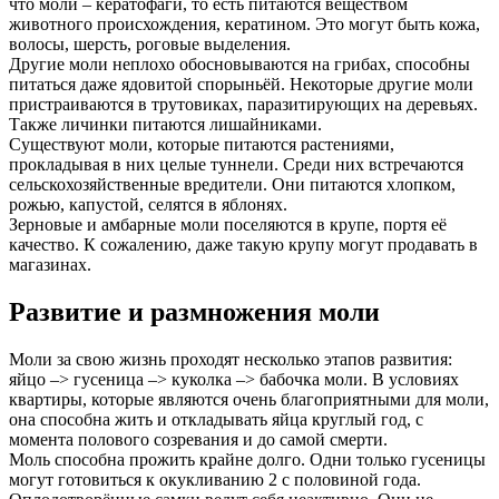
что моли – кератофаги, то есть питаются веществом
животного происхождения, кератином. Это могут быть кожа,
волосы, шерсть, роговые выделения.
Другие моли неплохо обосновываются на грибах, способны
питаться даже ядовитой спорыньёй. Некоторые другие моли
пристраиваются в трутовиках, паразитирующих на деревьях.
Также личинки питаются лишайниками.
Существуют моли, которые питаются растениями,
прокладывая в них целые туннели. Среди них встречаются
сельскохозяйственные вредители. Они питаются хлопком,
рожью, капустой, селятся в яблонях.
Зерновые и амбарные моли поселяются в крупе, портя её
качество. К сожалению, даже такую крупу могут продавать в
магазинах.
Развитие и размножения моли
Моли за свою жизнь проходят несколько этапов развития:
яйцо –> гусеница –> куколка –> бабочка моли. В условиях
квартиры, которые являются очень благоприятными для моли,
она способна жить и откладывать яйца круглый год, с
момента полового созревания и до самой смерти.
Моль способна прожить крайне долго. Одни только гусеницы
могут готовиться к окукливанию 2 с половиной года.