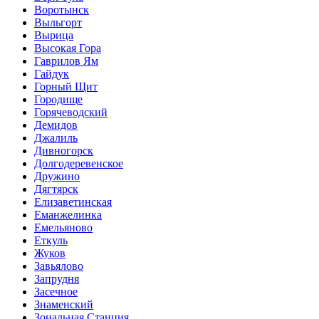
Воротынск
Выльгорт
Вырица
Высокая Гора
Гаврилов Ям
Гайдук
Горный Щит
Городище
Горячеводский
Демидов
Джалиль
Дивногорск
Долгодеревенское
Дружино
Дягтярск
Елизаветинская
Еманжелинка
Емельяново
Еткуль
Жуков
Завьялово
Запрудня
Засечное
Знаменский
Зональная Станция