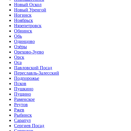
Новый Оскол
Новый Уренгой
Ногинск
Ноябрьск
Нязепетровск
Обнинск
Обь
Одинцово
Озёры
Орехово-Зуево
Орск
Оса
Павловский Посад
Переславль-Залесский
Подпорожье
Псков
Пушкино
Пущино
Раменское
Реутов
Ржев
Рыбинск
Сарапул
Сергиев Посад
Серпухов