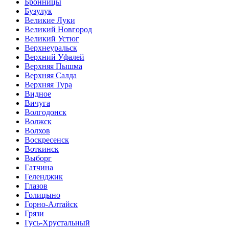
Бронницы
Бузулук
Великие Луки
Великий Новгород
Великий Устюг
Верхнеуральск
Верхний Уфалей
Верхняя Пышма
Верхняя Салда
Верхняя Тура
Видное
Вичуга
Волгодонск
Волжск
Волхов
Воскресенск
Воткинск
Выборг
Гатчина
Геленджик
Глазов
Голицыно
Горно-Алтайск
Грязи
Гусь-Хрустальный