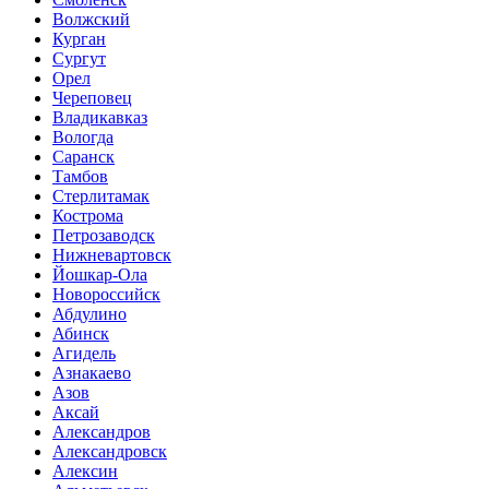
Волжский
Курган
Сургут
Орел
Череповец
Владикавказ
Вологда
Саранск
Тамбов
Стерлитамак
Кострома
Петрозаводск
Нижневартовск
Йошкар-Ола
Новороссийск
Абдулино
Абинск
Агидель
Азнакаево
Азов
Аксай
Александров
Александровск
Алексин