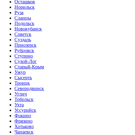
Осташков
Норильск
Руза
Сланцы
Подольск
Новокубанск
Советск
Суздаль
Приозерск
Рубцовск
Ступино
Сухой-Лог
Старый-Крым
Ужур
Сысерть
Троицк
Северодвинск
Углич
Тобольск
Ухта
Уссурийск
Фокино
Фрязино
Хотьково
Чапаевск