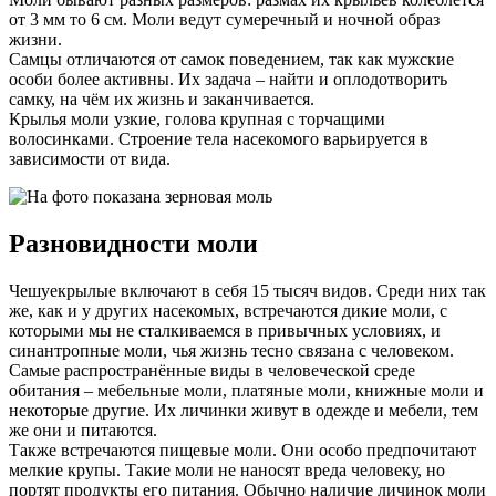
от 3 мм то 6 см. Моли ведут сумеречный и ночной образ
жизни.
Самцы отличаются от самок поведением, так как мужские
особи более активны. Их задача – найти и оплодотворить
самку, на чём их жизнь и заканчивается.
Крылья моли узкие, голова крупная с торчащими
волосинками. Строение тела насекомого варьируется в
зависимости от вида.
Разновидности моли
Чешуекрылые включают в себя 15 тысяч видов. Среди них так
же, как и у других насекомых, встречаются дикие моли, с
которыми мы не сталкиваемся в привычных условиях, и
синантропные моли, чья жизнь тесно связана с человеком.
Самые распространённые виды в человеческой среде
обитания – мебельные моли, платяные моли, книжные моли и
некоторые другие. Их личинки живут в одежде и мебели, тем
же они и питаются.
Также встречаются пищевые моли. Они особо предпочитают
мелкие крупы. Такие моли не наносят вреда человеку, но
портят продукты его питания. Обычно наличие личинок моли