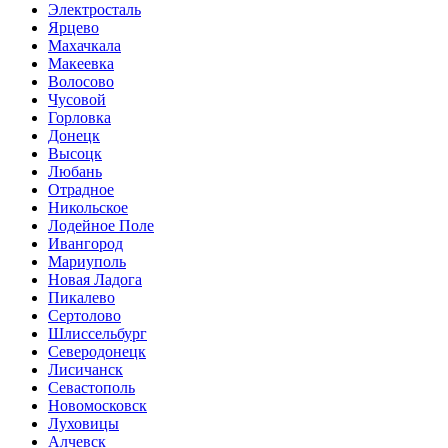
Электросталь
Ярцево
Махачкала
Макеевка
Волосово
Чусовой
Горловка
Донецк
Высоцк
Любань
Отрадное
Никольское
Лодейное Поле
Ивангород
Мариуполь
Новая Ладога
Пикалево
Сертолово
Шлиссельбург
Северодонецк
Лисичанск
Севастополь
Новомосковск
Луховицы
Алчевск