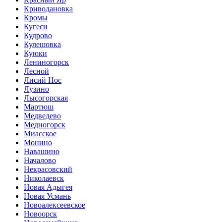
Криводановка
Кромы
Кугеси
Кудрово
Кулешовка
Куюки
Лениногорск
Лесной
Лисий Нос
Лузино
Лысогорская
Мартюш
Медведево
Медногорск
Миасское
Монино
Навашино
Началово
Некрасовский
Николаевск
Новая Адыгея
Новая Усмань
Новоалексеевское
Новоорск