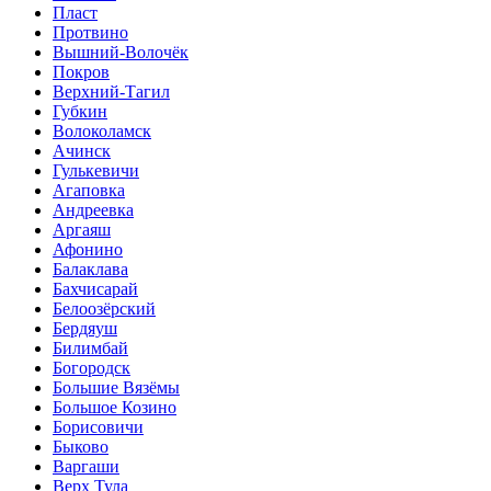
Пласт
Протвино
Вышний-Волочёк
Покров
Верхний-Тагил
Губкин
Волоколамск
Ачинск
Гулькевичи
Агаповка
Андреевка
Аргаяш
Афонино
Балаклава
Бахчисарай
Белоозёрский
Бердяуш
Билимбай
Богородск
Большие Вязёмы
Большое Козино
Борисовичи
Быково
Варгаши
Верх Тула