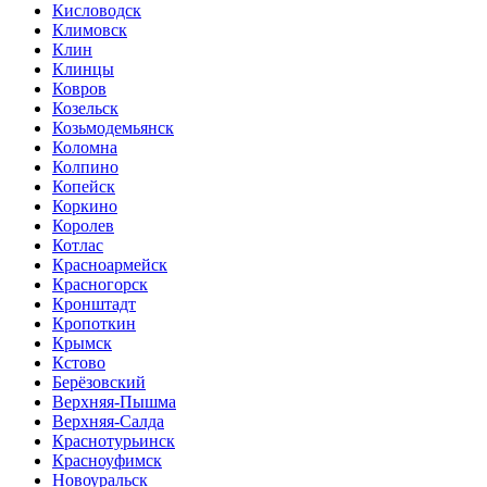
Кисловодск
Климовск
Клин
Клинцы
Ковров
Козельск
Козьмодемьянск
Коломна
Колпино
Копейск
Коркино
Королев
Котлас
Красноармейск
Красногорск
Кронштадт
Кропоткин
Крымск
Кстово
Берёзовский
Верхняя-Пышма
Верхняя-Салда
Краснотурьинск
Красноуфимск
Новоуральск