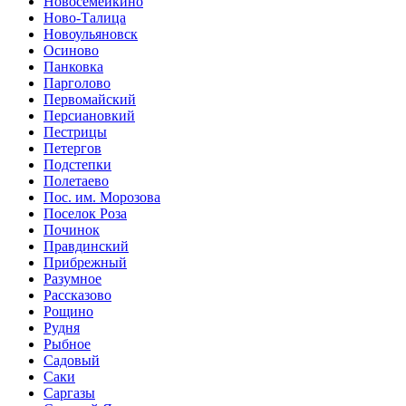
Новосемейкино
Ново-Талица
Новоульяновск
Осиново
Панковка
Парголово
Первомайский
Персиановкий
Пестрицы
Петергов
Подстепки
Полетаево
Пос. им. Морозова
Поселок Роза
Починок
Правдинский
Прибрежный
Разумное
Рассказово
Рощино
Рудня
Рыбное
Садовый
Саки
Саргазы