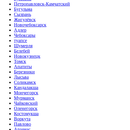
Петропавловск-Камчатский
Бугульма
Сызрань
Жигулёвск
Новочебоксарск
Адлер
Чебоксары
туапсе
Шумерля
Белебей
Новокузнецк
Томск
Апатиты
Березники
Лысьва
Соликамск
Кандалакша
Мончегорск
Мурманск
Чайковский
Оленегорск
Костомукша
Воркута
Павлово
Арзамас