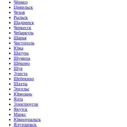
Чёрмоз
Цивильск
Чехов
Рыльск
Шадринск
Черкесск
Чебаркуль
Шарья
Чистополь
Южа
Шатура
Шумиха
Щёкино
Шуя
Элиста
Шебекино
Шахты
Энгельс
Юрюзань
Ялта
Электроугли
Якутск
Маркс
Южноуральск
Ялуторовск