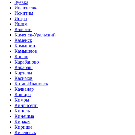
Зуевка
Ивантеевка
Искитим
Истра
Ишим
Калязин
Каменск-Уральский
Каменск
Камышин
Камышлов
Канаш
Карабаново
Карабаш
Карталы
Касимов
Катав-Ивановск
Качканар
Кашира
Кимры
Кингисепп
Кинель
Кинешма
Киржач
Кириши
Киселевск