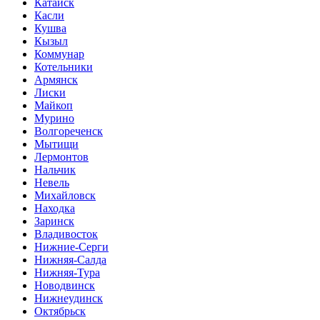
Катайск
Касли
Кушва
Кызыл
Коммунар
Котельники
Армянск
Лиски
Майкоп
Мурино
Волгореченск
Мытищи
Лермонтов
Нальчик
Невель
Михайловск
Находка
Заринск
Владивосток
Нижние-Серги
Нижняя-Салда
Нижняя-Тура
Новодвинск
Нижнеудинск
Октябрьск