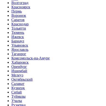
Волгоград
Красноярск
Пермь
Воронеж
Саратов
Краснодар
Тольятти
Тюмень
Ижевск
Барнаул
Ульяновск
Ярославль
Таганрог
Комсомольск-на-Амуре
Хабаровск
Оренбург
Ишимбай
Мелеуз
Октябрьский
Салават
Кузнецк
Сибай
Туймазы
Учалы
Рузаевка