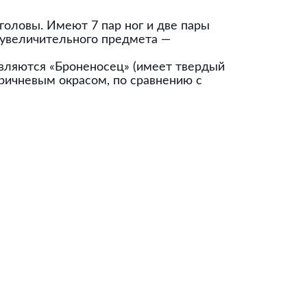
оловы. Имеют 7 пар ног и две пары
з увеличительного предмета —
являются «Броненосец» (имеет твердый
оричневым окрасом, по сравнению с