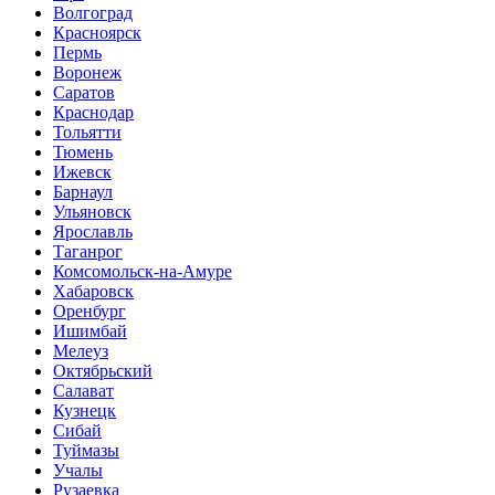
Волгоград
Красноярск
Пермь
Воронеж
Саратов
Краснодар
Тольятти
Тюмень
Ижевск
Барнаул
Ульяновск
Ярославль
Таганрог
Комсомольск-на-Амуре
Хабаровск
Оренбург
Ишимбай
Мелеуз
Октябрьский
Салават
Кузнецк
Сибай
Туймазы
Учалы
Рузаевка