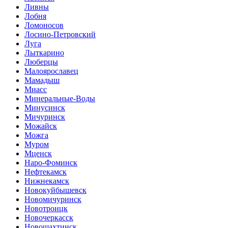
Ливны
Лобня
Ломоносов
Лосино-Петровский
Луга
Лыткарино
Люберцы
Малоярославец
Мамадыш
Миасс
Минеральные-Воды
Минусинск
Мичуринск
Можайск
Можга
Муром
Мценск
Наро-Фоминск
Нефтекамск
Нижнекамск
Новокуйбышевск
Новомичуринск
Новотроицк
Новочеркасск
Новошахтинск