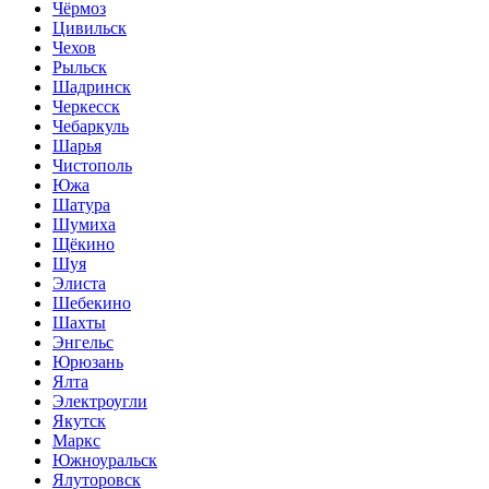
Чёрмоз
Цивильск
Чехов
Рыльск
Шадринск
Черкесск
Чебаркуль
Шарья
Чистополь
Южа
Шатура
Шумиха
Щёкино
Шуя
Элиста
Шебекино
Шахты
Энгельс
Юрюзань
Ялта
Электроугли
Якутск
Маркс
Южноуральск
Ялуторовск