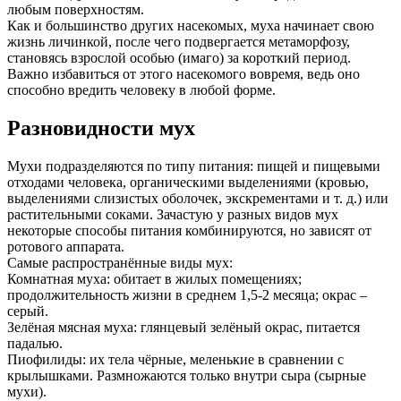
любым поверхностям.
Как и большинство других насекомых, муха начинает свою
жизнь личинкой, после чего подвергается метаморфозу,
становясь взрослой особью (имаго) за короткий период.
Важно избавиться от этого насекомого вовремя, ведь оно
способно вредить человеку в любой форме.
Разновидности мух
Мухи подразделяются по типу питания: пищей и пищевыми
отходами человека, органическими выделениями (кровью,
выделениями слизистых оболочек, экскрементами и т. д.) или
растительными соками. Зачастую у разных видов мух
некоторые способы питания комбинируются, но зависят от
ротового аппарата.
Самые распространённые виды мух:
Комнатная муха: обитает в жилых помещениях;
продолжительность жизни в среднем 1,5-2 месяца; окрас –
серый.
Зелёная мясная муха: глянцевый зелёный окрас, питается
падалью.
Пиофилиды: их тела чёрные, меленькие в сравнении с
крылышками. Размножаются только внутри сыра (сырные
мухи).