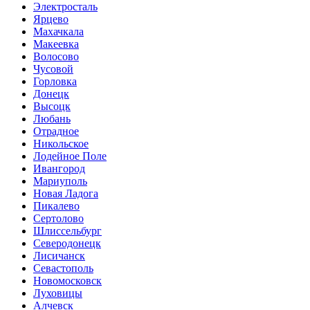
Электросталь
Ярцево
Махачкала
Макеевка
Волосово
Чусовой
Горловка
Донецк
Высоцк
Любань
Отрадное
Никольское
Лодейное Поле
Ивангород
Мариуполь
Новая Ладога
Пикалево
Сертолово
Шлиссельбург
Северодонецк
Лисичанск
Севастополь
Новомосковск
Луховицы
Алчевск