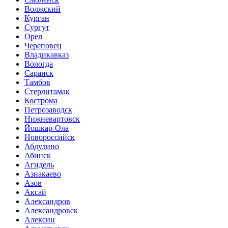
Волжский
Курган
Сургут
Орел
Череповец
Владикавказ
Вологда
Саранск
Тамбов
Стерлитамак
Кострома
Петрозаводск
Нижневартовск
Йошкар-Ола
Новороссийск
Абдулино
Абинск
Агидель
Азнакаево
Азов
Аксай
Александров
Александровск
Алексин