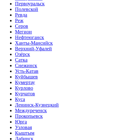
Первоуральск
Полевской
Ревда
Реж
Серов
Мегион
Нефтеюганск
Ханты-Мансийск
Верхний-Уфалей
Озёрск
Сатка
Снежинск
Усть-Катав
Куйбышев
Кумертау
Курлово
Курчатов
Куса
Ленинск-Кузнецкий
Междуреченск
Прокопьевск
Юрга
Узловая
Кыштым
Лабинск