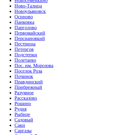
Новосемейкино
Ново-Талица
Новоульяновск
Осиново
Панковка
Парголово
Первомайский
Персиановкий
Пестрицы
Петергов
Подстепки
Полетаево
Пос. им. Морозова
Поселок Роза
Починок
Правдинский
Прибрежный
Разумное
Рассказово
Рощино
Рудня
Рыбное
Садовый
Саки
Саргазы