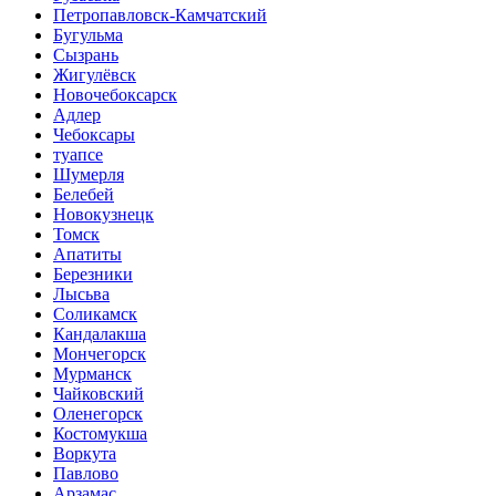
Петропавловск-Камчатский
Бугульма
Сызрань
Жигулёвск
Новочебоксарск
Адлер
Чебоксары
туапсе
Шумерля
Белебей
Новокузнецк
Томск
Апатиты
Березники
Лысьва
Соликамск
Кандалакша
Мончегорск
Мурманск
Чайковский
Оленегорск
Костомукша
Воркута
Павлово
Арзамас