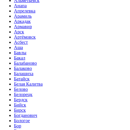
Альметьевск
Анапа
Апрелевка
Арамиль
Аркадак
Армавир
Арск
Артёмовск
Асбест
Аша
Бавлы
Бакал
Балабаново
Балаково
Балашиха
Батайск
Белая Калитва
Белово
Белорецк
Бердск
Бийск
Бирск
Богданович
Бологое
Бор