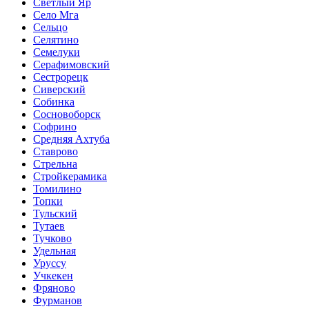
Светлый Яр
Село Мга
Сельцо
Селятино
Семелуки
Серафимовский
Сестрорецк
Сиверский
Собинка
Сосновоборск
Софрино
Средняя Ахтуба
Ставрово
Стрельна
Стройкерамика
Томилино
Топки
Тульский
Тутаев
Тучково
Удельная
Уруссу
Учкекен
Фряново
Фурманов