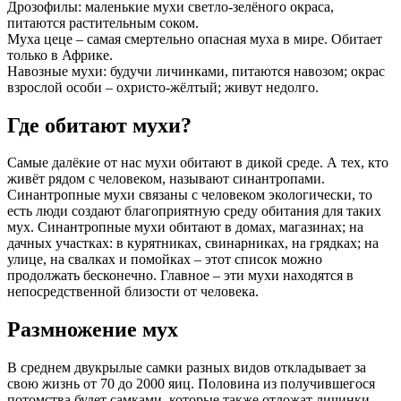
Дрозофилы: маленькие мухи светло-зелёного окраса,
питаются растительным соком.
Муха цеце – самая смертельно опасная муха в мире. Обитает
только в Африке.
Навозные мухи: будучи личинками, питаются навозом; окрас
взрослой особи – охристо-жёлтый; живут недолго.
Где обитают мухи?
Самые далёкие от нас мухи обитают в дикой среде. А тех, кто
живёт рядом с человеком, называют синантропами.
Синантропные мухи связаны с человеком экологически, то
есть люди создают благоприятную среду обитания для таких
мух. Синантропные мухи обитают в домах, магазинах; на
дачных участках: в курятниках, свинарниках, на грядках; на
улице, на свалках и помойках – этот список можно
продолжать бесконечно. Главное – эти мухи находятся в
непосредственной близости от человека.
Размножение мух
В среднем двукрылые самки разных видов откладывает за
свою жизнь от 70 до 2000 яиц. Половина из получившегося
потомства будет самками, которые также отложат личинки.