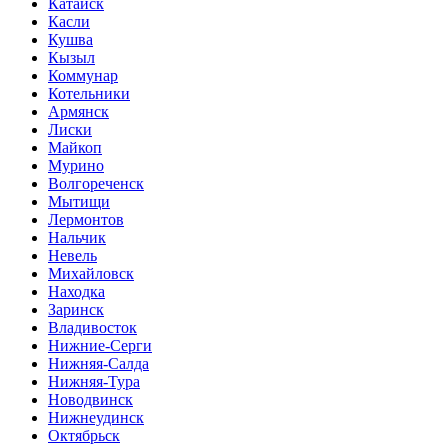
Катайск
Касли
Кушва
Кызыл
Коммунар
Котельники
Армянск
Лиски
Майкоп
Мурино
Волгореченск
Мытищи
Лермонтов
Нальчик
Невель
Михайловск
Находка
Заринск
Владивосток
Нижние-Серги
Нижняя-Салда
Нижняя-Тура
Новодвинск
Нижнеудинск
Октябрьск