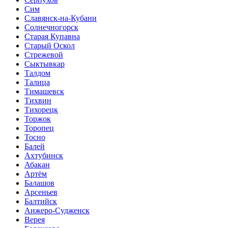
Сим
Славянск-на-Кубани
Солнечногорск
Старая Купавна
Старый Оскол
Стрежевой
Сыктывкар
Талдом
Талица
Тимашевск
Тихвин
Тихорецк
Торжок
Торопец
Тосно
Балей
Ахтубинск
Абакан
Артём
Балашов
Арсеньев
Балтийск
Анжеро-Судженск
Верея