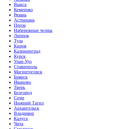
Выкса
Кемерово
Рязань
Астрахань
Пенза
Набережные челны
Липецк
Тула
Киров
Калининград
Курск
Улан-Удэ
Ставрополь
Магнитогорск
Брянск
Иваново
Тверь
Белгород
Сочи
Нижний Тагил
Архангельск
Владимир
Калуга
Чита
Смоленск