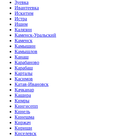
Зуевка
Ивантеевка
Искитим
Истра
Ишим
Калязин
Каменск-Уральский
Каменск
Камышин
Камышлов
Канаш
Карабаново
Карабаш
Карталы
Касимов
Катав-Ивановск
Качканар
Кашира
Кимры
Кингисепп
Кинель
Кинешма
Киржач
Кириши
Киселевск