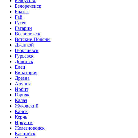
Белоусово
Белореченск
Братск
Гай
Гусев
Гагарин
Всеволожск
Вятские-Поляны
Джанкой
Георгиевск
Гурьевск
Долинск
Елец
Евпатория
Дрезна
Алушта
Ирбит
Горняк
Калач
Жуковский
Канск
Керчь
Иркутск
Железноводск
Каспийск