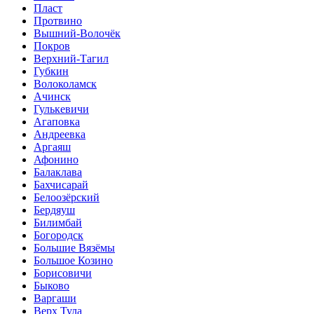
Пласт
Протвино
Вышний-Волочёк
Покров
Верхний-Тагил
Губкин
Волоколамск
Ачинск
Гулькевичи
Агаповка
Андреевка
Аргаяш
Афонино
Балаклава
Бахчисарай
Белоозёрский
Бердяуш
Билимбай
Богородск
Большие Вязёмы
Большое Козино
Борисовичи
Быково
Варгаши
Верх Тула