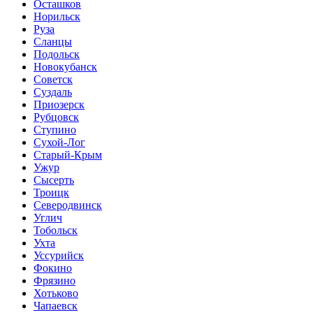
Осташков
Норильск
Руза
Сланцы
Подольск
Новокубанск
Советск
Суздаль
Приозерск
Рубцовск
Ступино
Сухой-Лог
Старый-Крым
Ужур
Сысерть
Троицк
Северодвинск
Углич
Тобольск
Ухта
Уссурийск
Фокино
Фрязино
Хотьково
Чапаевск