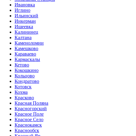
Ивановка
Иглино
Ильинский
Инкерман
Ишеевка
Калининец
Калтана
Каменоломни
Камешково
Караваево
Кармаскалы
Кетово
Кокошкино
Кольцово
Кондратово
Котовск
Кохма
Красково
Красная Поляна
Красногорский
Красное Поле
Красное Село
Краснокамск
Краснообск
Красный Яр