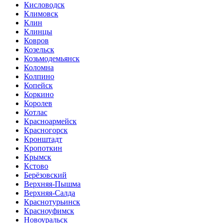
Кисловодск
Климовск
Клин
Клинцы
Ковров
Козельск
Козьмодемьянск
Коломна
Колпино
Копейск
Коркино
Королев
Котлас
Красноармейск
Красногорск
Кронштадт
Кропоткин
Крымск
Кстово
Берёзовский
Верхняя-Пышма
Верхняя-Салда
Краснотурьинск
Красноуфимск
Новоуральск