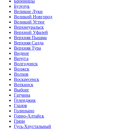
Бронницы
Бузулук
Великие Луки
Великий Новгород
Великий Устюг
Верхнеуральск
Верхний Уфалей
Верхняя Пышма
Верхняя Салда
Верхняя Тура
Видное
Вичуга
Волгодонск
Волжск
Волхов
Воскресенск
Воткинск
Выборг
Гатчина
Геленджик
Глазов
Голицыно
Горно-Алтайск
Грязи
Гусь-Хрустальный