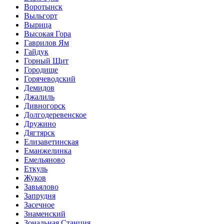
Воротынск
Выльгорт
Вырица
Высокая Гора
Гаврилов Ям
Гайдук
Горный Щит
Городище
Горячеводский
Демидов
Джалиль
Дивногорск
Долгодеревенское
Дружино
Дягтярск
Елизаветинская
Еманжелинка
Емельяново
Еткуль
Жуков
Завьялово
Запрудня
Засечное
Знаменский
Зональная Станция