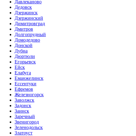
Давлеканово
Дедовск
Дзержинск
Дзержинский
Димитровград
Дмитров
Долгопрудный
Домодедово
Донской
Дубна
Дюртюли
Егорьевск
Ейск
Елабуга
Еманжелинск
Ессентуки
Ефремов
Железногорск
Заволжск
Задонск
Заинск
Заречный
Звенигород
Зеленодольск
Златоуст