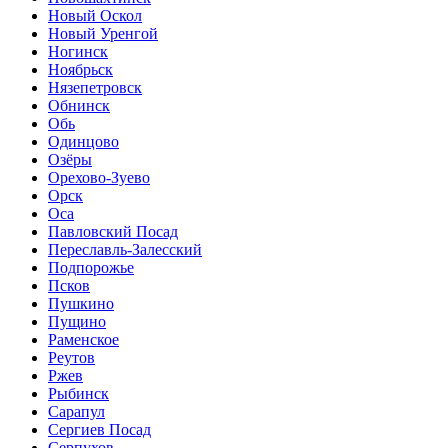
Новый Оскол
Новый Уренгой
Ногинск
Ноябрьск
Нязепетровск
Обнинск
Обь
Одинцово
Озёры
Орехово-Зуево
Орск
Оса
Павловский Посад
Переславль-Залесский
Подпорожье
Псков
Пушкино
Пущино
Раменское
Реутов
Ржев
Рыбинск
Сарапул
Сергиев Посад
Серпухов