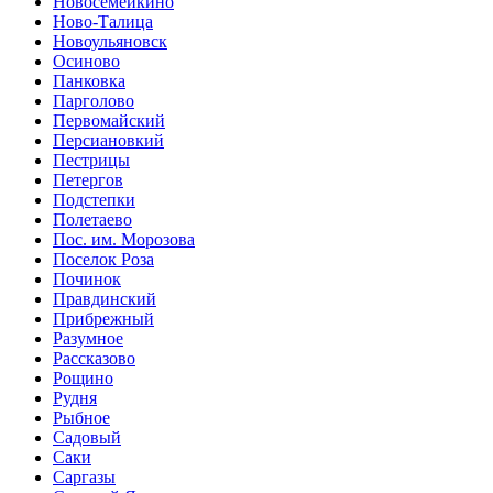
Новосемейкино
Ново-Талица
Новоульяновск
Осиново
Панковка
Парголово
Первомайский
Персиановкий
Пестрицы
Петергов
Подстепки
Полетаево
Пос. им. Морозова
Поселок Роза
Починок
Правдинский
Прибрежный
Разумное
Рассказово
Рощино
Рудня
Рыбное
Садовый
Саки
Саргазы