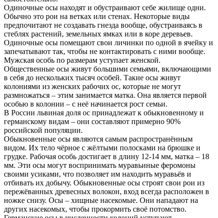
Одиночные осы находят и обустраивают себе жилище одни.
Обычно это рои на ветках или стенах. Некоторые виды
предпочитают не создавать гнезда вообще, обустраиваясь в
стеблях растений, земельных ямках или в коре деревьев.
Одиночные осы помещают свои личинки по одной в ячейку и
запечатывают так, чтобы не контактировать с ними вообще.
Мужская особь по размерам уступает женской.
Общественные осы живут большими семьями, включающими
в себя до нескольких тысяч особей. Такие осы живут
колониями из женских рабочих ос, которые не могут
размножаться – этим занимается матка. Она является первой
особью в колонии – с неё начинается рост семьи.
В России львиная доля ос принадлежат к обыкновенному и
германскому видам – они составляют примерно 90%
российской популяции.
Обыкновенные осы являются самым распространённым
видом. Их тело чёрное с жёлтыми полосками на брюшке и
грудке. Рабочая особь достигает в длину 12-14 мм, матка – 18
мм. Эти осы могут воспринимать муравьиные феромоны
своими усиками, что позволяет им находить муравьёв и
отбивать их добычу. Обыкновенные осы строят свои рои из
пережёванных древесных волокон, вход всегда расположен в
ножке снизу. Осы – хищные насекомые. Они нападают на
других насекомых, чтобы прокормить своё потомство.
Германские осы в численности колоний уступают