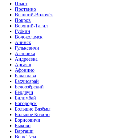
Пласт
Протвино
Вышний-Волочёк
Покров
Верхний-Тагил
Губкин
Волоколамск
Ачинск
Гулькевичи
Агаповка
Андреевка
Аргаяш
Афонино
Балаклава
Бахчисарай
Белоозёрский
Бердяуш
Билимбай
Богородск
Большие Вязёмы
Большое Козино
Борисовичи
Быково
Варгаши
Верх Тула