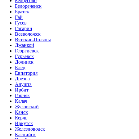
Белоусово
Белореченск
Братск
Гай
Гусев
Гагарин
Всеволожск
Вятские-Поляны
Джанкой
Георгиевск
Гурьевск
Долинск
Елец
Евпатория
Дрезна
Алушта
Ирбит
Горняк
Калач
Жуковский
Канск
Керчь
Иркутск
Железноводск
Каспийск