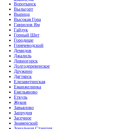
Воротынск
Выльгорт
Вырица
Высокая Гора
Гаврилов Ям
Гайдук
Горный Щит
Городище
Горячеводский
Демидов
Джалиль
Дивногорск
Долгодеревенское
Дружино
Дягтярск
Елизаветинская
Еманжелинка
Емельяново
Еткуль
Жуков
Завьялово
Запрудня
Засечное
Знаменский
Зональная Станция