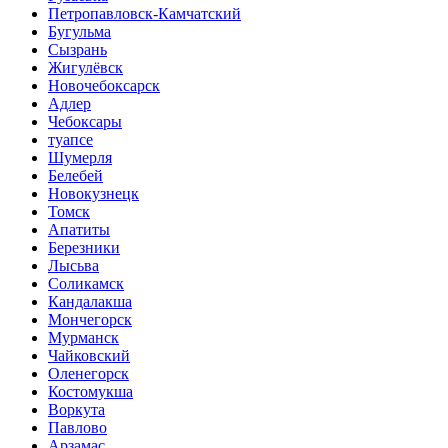
Петропавловск-Камчатский
Бугульма
Сызрань
Жигулёвск
Новочебоксарск
Адлер
Чебоксары
туапсе
Шумерля
Белебей
Новокузнецк
Томск
Апатиты
Березники
Лысьва
Соликамск
Кандалакша
Мончегорск
Мурманск
Чайковский
Оленегорск
Костомукша
Воркута
Павлово
Арзамас