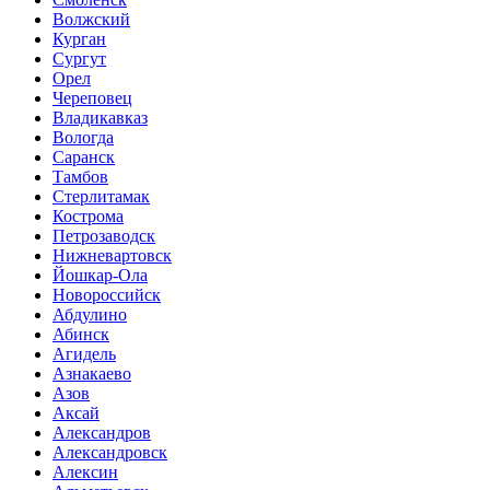
Волжский
Курган
Сургут
Орел
Череповец
Владикавказ
Вологда
Саранск
Тамбов
Стерлитамак
Кострома
Петрозаводск
Нижневартовск
Йошкар-Ола
Новороссийск
Абдулино
Абинск
Агидель
Азнакаево
Азов
Аксай
Александров
Александровск
Алексин