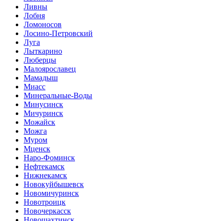
Ливны
Лобня
Ломоносов
Лосино-Петровский
Луга
Лыткарино
Люберцы
Малоярославец
Мамадыш
Миасс
Минеральные-Воды
Минусинск
Мичуринск
Можайск
Можга
Муром
Мценск
Наро-Фоминск
Нефтекамск
Нижнекамск
Новокуйбышевск
Новомичуринск
Новотроицк
Новочеркасск
Новошахтинск