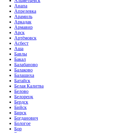
Альметьевск
Анапа
Апрелевка
Арамиль
Аркадак
Армавир
Арск
Артёмовск
Асбест
Аша
Бавлы
Бакал
Балабаново
Балаково
Балашиха
Батайск
Белая Калитва
Белово
Белорецк
Бердск
Бийск
Бирск
Богданович
Бологое
Бор