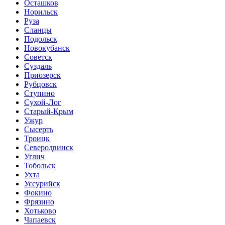
Осташков
Норильск
Руза
Сланцы
Подольск
Новокубанск
Советск
Суздаль
Приозерск
Рубцовск
Ступино
Сухой-Лог
Старый-Крым
Ужур
Сысерть
Троицк
Северодвинск
Углич
Тобольск
Ухта
Уссурийск
Фокино
Фрязино
Хотьково
Чапаевск