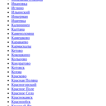
Ивановка
Иглино
Ильинский
Инкерман
Ишеевка
Калининец
Калтана
Каменоломни
Камешково
Караваево
Кармаскалы
Кетово
Кокошкино
Кольцово
Кондратово
Котовск
Кохма
Красково
Красная Поляна
Красногорский
Красное Поле
Красное Село
Краснокамск
Краснообск
Красный Яр