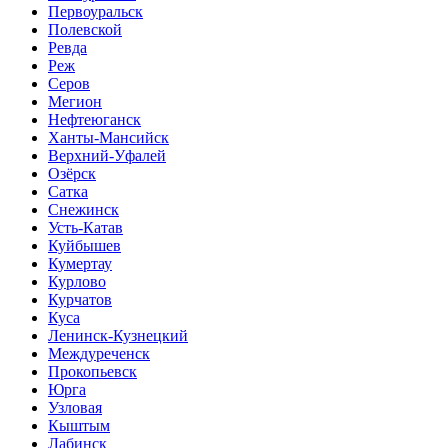
Первоуральск
Полевской
Ревда
Реж
Серов
Мегион
Нефтеюганск
Ханты-Мансийск
Верхний-Уфалей
Озёрск
Сатка
Снежинск
Усть-Катав
Куйбышев
Кумертау
Курлово
Курчатов
Куса
Ленинск-Кузнецкий
Междуреченск
Прокопьевск
Юрга
Узловая
Кыштым
Лабинск