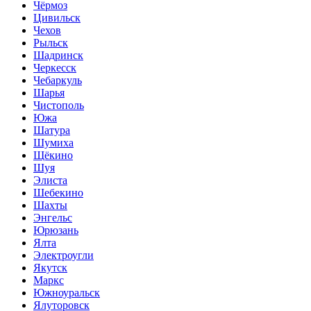
Чёрмоз
Цивильск
Чехов
Рыльск
Шадринск
Черкесск
Чебаркуль
Шарья
Чистополь
Южа
Шатура
Шумиха
Щёкино
Шуя
Элиста
Шебекино
Шахты
Энгельс
Юрюзань
Ялта
Электроугли
Якутск
Маркс
Южноуральск
Ялуторовск