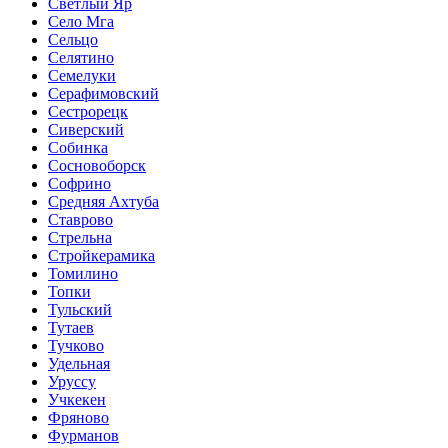
Светлый Яр
Село Мга
Сельцо
Селятино
Семелуки
Серафимовский
Сестрорецк
Сиверский
Собинка
Сосновоборск
Софрино
Средняя Ахтуба
Ставрово
Стрельна
Стройкерамика
Томилино
Топки
Тульский
Тутаев
Тучково
Удельная
Уруссу
Учкекен
Фряново
Фурманов