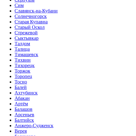
Сим
Славянск-на-Кубани
Солнечногорск
Старая Купавна
Старый Оскол
Стрежевой
Сыктывкар
Талдом
Талица
Тимашевск
Тихвин
Тихорецк
Торжок
Торопец
Тосно
Балей
Ахтубинск
Абакан
Артём
Балашов
Арсеньев
Балтийск
Анжеро-Судженск
Верея