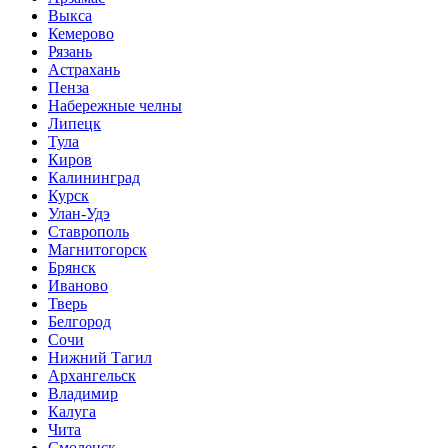
Выкса
Кемерово
Рязань
Астрахань
Пенза
Набережные челны
Липецк
Тула
Киров
Калининград
Курск
Улан-Удэ
Ставрополь
Магнитогорск
Брянск
Иваново
Тверь
Белгород
Сочи
Нижний Тагил
Архангельск
Владимир
Калуга
Чита
Смоленск