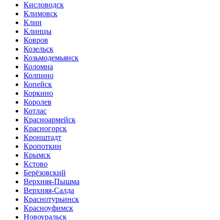
Кисловодск
Климовск
Клин
Клинцы
Ковров
Козельск
Козьмодемьянск
Коломна
Колпино
Копейск
Коркино
Королев
Котлас
Красноармейск
Красногорск
Кронштадт
Кропоткин
Крымск
Кстово
Берёзовский
Верхняя-Пышма
Верхняя-Салда
Краснотурьинск
Красноуфимск
Новоуральск