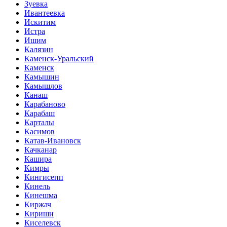
Зуевка
Ивантеевка
Искитим
Истра
Ишим
Калязин
Каменск-Уральский
Каменск
Камышин
Камышлов
Канаш
Карабаново
Карабаш
Карталы
Касимов
Катав-Ивановск
Качканар
Кашира
Кимры
Кингисепп
Кинель
Кинешма
Киржач
Кириши
Киселевск