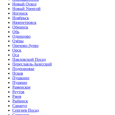
Новый Оскол
Новый Уренгой
Ногинск
Ноябрьск
Нязепетровск
Обнинск
Обь
Одинцово
Озёры
Орехово-Зуево
Орск
Оса
Павловский Посад
Переславль-Залесский
Подпорожье
Псков
Пушкино
Пущино
Раменское
Реутов
Ржев
Рыбинск
Сарапул
Сергиев Посад
Серпухов