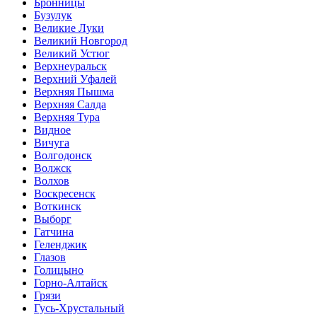
Бронницы
Бузулук
Великие Луки
Великий Новгород
Великий Устюг
Верхнеуральск
Верхний Уфалей
Верхняя Пышма
Верхняя Салда
Верхняя Тура
Видное
Вичуга
Волгодонск
Волжск
Волхов
Воскресенск
Воткинск
Выборг
Гатчина
Геленджик
Глазов
Голицыно
Горно-Алтайск
Грязи
Гусь-Хрустальный