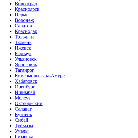
Волгоград
Красноярск
Пермь
Воронеж
Саратов
Краснодар
Тольятти
Тюмень
Ижевск
Барнаул
Ульяновск
Ярославль
Таганрог
Комсомольск-на-Амуре
Хабаровск
Оренбург
Ишимбай
Мелеуз
Октябрьский
Салават
Кузнецк
Сибай
Туймазы
Учалы
Рузаевка