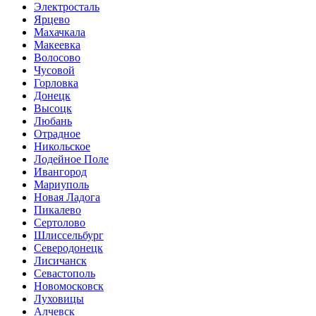
Электросталь
Ярцево
Махачкала
Макеевка
Волосово
Чусовой
Горловка
Донецк
Высоцк
Любань
Отрадное
Никольское
Лодейное Поле
Ивангород
Мариуполь
Новая Ладога
Пикалево
Сертолово
Шлиссельбург
Северодонецк
Лисичанск
Севастополь
Новомосковск
Луховицы
Алчевск