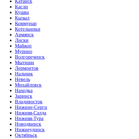
Катайск
Касли
Кушва
Кызыл
Коммунар
Котельники
Армянск
Лиски
Майкоп
Мурино
Волгореченск
Мытищи
Лермонтов
Нальчик
Невель
Михайловск
Находка
Заринск
Владивосток
Нижние-Серги
Нижняя-Салда
Нижняя-Тура
Новодвинск
Нижнеудинск
Октябрьск