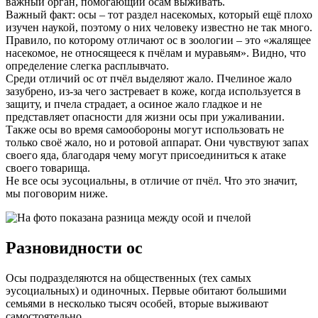
важный орган, помогающий осам выживать.
Важный факт: осы – тот раздел насекомых, который ещё плохо
изучен наукой, поэтому о них человеку известно не так много.
Правило, по которому отличают ос в зоологии – это «жалящее
насекомое, не относящееся к пчёлам и муравьям». Видно, что
определение слегка расплывчато.
Среди отличий ос от пчёл выделяют жало. Пчелиное жало
зазубрено, из-за чего застревает в коже, когда используется в
защиту, и пчела страдает, а осиное жало гладкое и не
представляет опасности для жизни осы при ужаливании.
Также осы во время самообороны могут использовать не
только своё жало, но и ротовой аппарат. Они чувствуют запах
своего яда, благодаря чему могут присоединиться к атаке
своего товарища.
Не все осы эусоциальны, в отличие от пчёл. Что это значит,
мы поговорим ниже.
Разновидности ос
Осы подразделяются на общественных (тех самых
эусоциальных) и одиночных. Первые обитают большими
семьями в несколько тысяч особей, вторые выживают
самостоятельно.