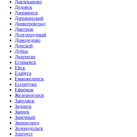
Давлеканово
Дедовск
Дзержинск
Дзержинский
Димитровград
Дмитров
Долгопрудный
Домодедово
Донской
Дубна
Дюртюли
Егорьевск
Ейск
Елабуга
Еманжелинск
Ессентуки
Ефремов
Железногорск
Заволжск
Задонск
Заинск
Заречный
Звенигород
Зеленодольск
Златоуст