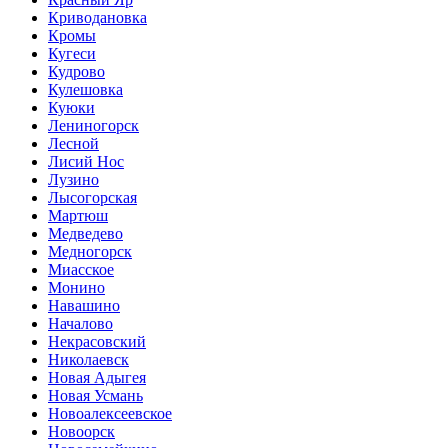
Криводановка
Кромы
Кугеси
Кудрово
Кулешовка
Куюки
Лениногорск
Лесной
Лисий Нос
Лузино
Лысогорская
Мартюш
Медведево
Медногорск
Миасское
Монино
Навашино
Началово
Некрасовский
Николаевск
Новая Адыгея
Новая Усмань
Новоалексеевское
Новоорск