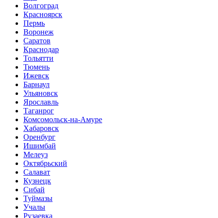
Волгоград
Красноярск
Пермь
Воронеж
Саратов
Краснодар
Тольятти
Тюмень
Ижевск
Барнаул
Ульяновск
Ярославль
Таганрог
Комсомольск-на-Амуре
Хабаровск
Оренбург
Ишимбай
Мелеуз
Октябрьский
Салават
Кузнецк
Сибай
Туймазы
Учалы
Рузаевка