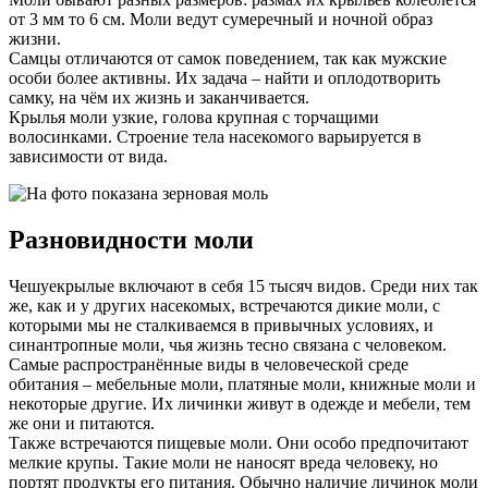
от 3 мм то 6 см. Моли ведут сумеречный и ночной образ
жизни.
Самцы отличаются от самок поведением, так как мужские
особи более активны. Их задача – найти и оплодотворить
самку, на чём их жизнь и заканчивается.
Крылья моли узкие, голова крупная с торчащими
волосинками. Строение тела насекомого варьируется в
зависимости от вида.
Разновидности моли
Чешуекрылые включают в себя 15 тысяч видов. Среди них так
же, как и у других насекомых, встречаются дикие моли, с
которыми мы не сталкиваемся в привычных условиях, и
синантропные моли, чья жизнь тесно связана с человеком.
Самые распространённые виды в человеческой среде
обитания – мебельные моли, платяные моли, книжные моли и
некоторые другие. Их личинки живут в одежде и мебели, тем
же они и питаются.
Также встречаются пищевые моли. Они особо предпочитают
мелкие крупы. Такие моли не наносят вреда человеку, но
портят продукты его питания. Обычно наличие личинок моли