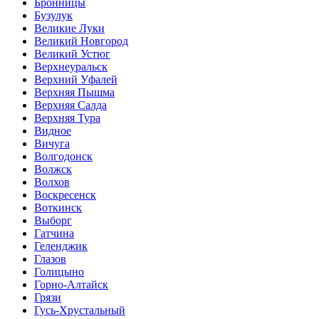
Бронницы
Бузулук
Великие Луки
Великий Новгород
Великий Устюг
Верхнеуральск
Верхний Уфалей
Верхняя Пышма
Верхняя Салда
Верхняя Тура
Видное
Вичуга
Волгодонск
Волжск
Волхов
Воскресенск
Воткинск
Выборг
Гатчина
Геленджик
Глазов
Голицыно
Горно-Алтайск
Грязи
Гусь-Хрустальный