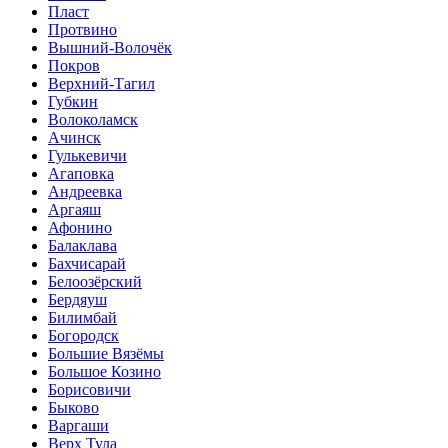
Пласт
Протвино
Вышний-Волочёк
Покров
Верхний-Тагил
Губкин
Волоколамск
Ачинск
Гулькевичи
Агаповка
Андреевка
Аргаяш
Афонино
Балаклава
Бахчисарай
Белоозёрский
Бердяуш
Билимбай
Богородск
Большие Вязёмы
Большое Козино
Борисовичи
Быково
Варгаши
Верх Тула