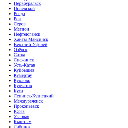
Первоуральск
Полевской
Ревда
Реж
Серов
Мегион
Нефтеюганск
Ханты-Мансийск
Верхний-Уфалей
Озёрск
Сатка
Снежинск
Усть-Катав
Куйбышев
Кумертау
Курлово
Курчатов
Куса
Ленинск-Кузнецкий
Междуреченск
Прокопьевск
Юрга
Узловая
Кыштым
Лабинск