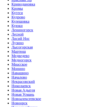
Криводановка
Кромы
Кугеси
Кудрово
Кулешовка
Куюки
Лениногорск
Лесной
Лисий Нос
Лузино
Лысогорская
Мартюш
Медведево
Медногорск
Миасское
Монино
Навашино
Началово
Некрасовский
Николаевск
Новая Адыгея
Новая Усмань
Новоалексеевское
Новоорск