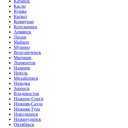
Катайск
Касли
Кушва
Кызыл
Коммунар
Котельники
Армянск
Лиски
Майкоп
Мурино
Волгореченск
Мытищи
Лермонтов
Нальчик
Невель
Михайловск
Находка
Заринск
Владивосток
Нижние-Серги
Нижняя-Салда
Нижняя-Тура
Новодвинск
Нижнеудинск
Октябрьск