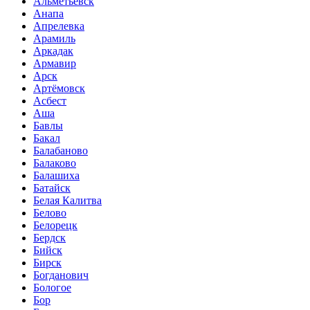
Альметьевск
Анапа
Апрелевка
Арамиль
Аркадак
Армавир
Арск
Артёмовск
Асбест
Аша
Бавлы
Бакал
Балабаново
Балаково
Балашиха
Батайск
Белая Калитва
Белово
Белорецк
Бердск
Бийск
Бирск
Богданович
Бологое
Бор