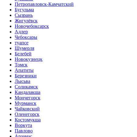
Петропавловск-Камчатский
Бугульма
Сызрань
Жигулёвск
Новочебоксарск
Адлер
Чебоксары
туапсе
Шумерля
Белебей
Новокузнецк
Томск
Апатиты
Березники
Лысьва
Соликамск
Кандалакша
Мончегорск
Мурманск
Чайковский
Оленегорск
Костомукша
Воркута
Павлово
Арзамас