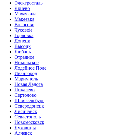
Электросталь
Ярцево
Махачкала
Макеевка
Волосово
Чусовой
Горловка
Донецк
Высоцк
Любань
Отрадное
Никольское
Лодейное Поле
Ивангород
Мариуполь
Новая Ладога
Пикалево
Сертолово
Шлиссельбург
Северодонецк
Лисичанск
Севастополь
Новомосковск
Луховицы
Алчевск