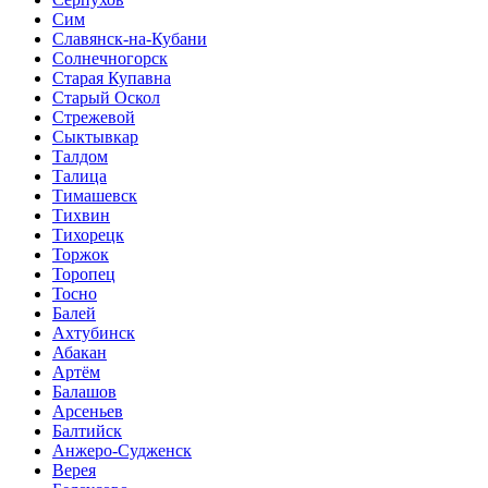
Сим
Славянск-на-Кубани
Солнечногорск
Старая Купавна
Старый Оскол
Стрежевой
Сыктывкар
Талдом
Талица
Тимашевск
Тихвин
Тихорецк
Торжок
Торопец
Тосно
Балей
Ахтубинск
Абакан
Артём
Балашов
Арсеньев
Балтийск
Анжеро-Судженск
Верея