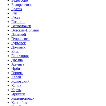
Белоусово
Белореченск
Братск
Гай
Гусев
Гагарин
Всеволожск
Вятские-Поляны
Джанкой
Георгиевск
Гурьевск
Долинск
Елец
Евпатория
Дрезна
Алушта
Ирбит
Горняк
Калач
Жуковский
Канск
Керчь
Иркутск
Железноводск
Каспийск