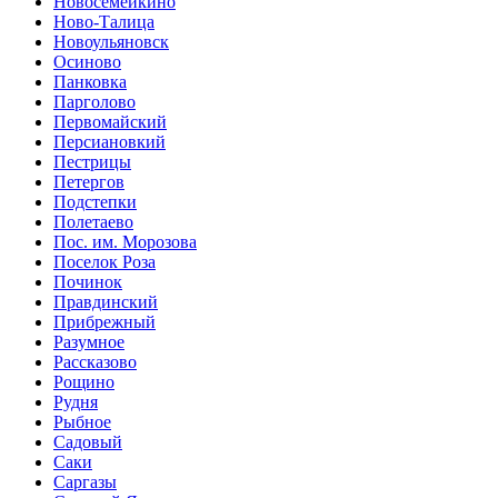
Новосемейкино
Ново-Талица
Новоульяновск
Осиново
Панковка
Парголово
Первомайский
Персиановкий
Пестрицы
Петергов
Подстепки
Полетаево
Пос. им. Морозова
Поселок Роза
Починок
Правдинский
Прибрежный
Разумное
Рассказово
Рощино
Рудня
Рыбное
Садовый
Саки
Саргазы