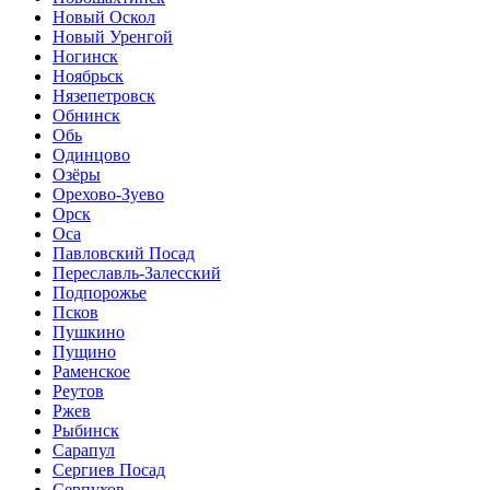
Новый Оскол
Новый Уренгой
Ногинск
Ноябрьск
Нязепетровск
Обнинск
Обь
Одинцово
Озёры
Орехово-Зуево
Орск
Оса
Павловский Посад
Переславль-Залесский
Подпорожье
Псков
Пушкино
Пущино
Раменское
Реутов
Ржев
Рыбинск
Сарапул
Сергиев Посад
Серпухов