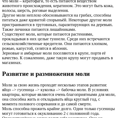
что моли – кератофаги, то есть питаются веществом
животного происхождения, кератином. Это могут быть кожа,
волосы, шерсть, роговые выделения.
Другие моли неплохо обосновываются на грибах, способны
питаться даже ядовитой спорыньёй. Некоторые другие моли
пристраиваются в трутовиках, паразитирующих на деревьях.
Также личинки питаются лишайниками.
Существуют моли, которые питаются растениями,
прокладывая в них целые туннели. Среди них встречаются
сельскохозяйственные вредители. Они питаются хлопком,
рожью, капустой, селятся в яблонях.
Зерновые и амбарные моли поселяются в крупе, портя её
качество. К сожалению, даже такую крупу могут продавать в
магазинах.
Развитие и размножения моли
Моли за свою жизнь проходят несколько этапов развития:
яйцо –> гусеница –> куколка –> бабочка моли. В условиях
квартиры, которые являются очень благоприятными для моли,
она способна жить и откладывать яйца круглый год, с
момента полового созревания и до самой смерти.
Моль способна прожить крайне долго. Одни только гусеницы
могут готовиться к окукливанию 2 с половиной года.