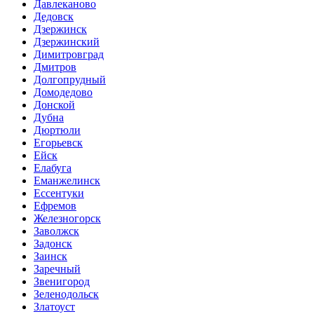
Давлеканово
Дедовск
Дзержинск
Дзержинский
Димитровград
Дмитров
Долгопрудный
Домодедово
Донской
Дубна
Дюртюли
Егорьевск
Ейск
Елабуга
Еманжелинск
Ессентуки
Ефремов
Железногорск
Заволжск
Задонск
Заинск
Заречный
Звенигород
Зеленодольск
Златоуст