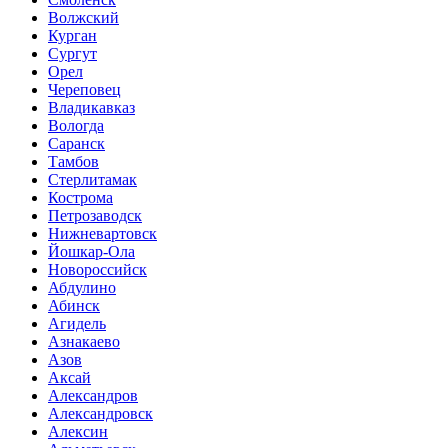
Волжский
Курган
Сургут
Орел
Череповец
Владикавказ
Вологда
Саранск
Тамбов
Стерлитамак
Кострома
Петрозаводск
Нижневартовск
Йошкар-Ола
Новороссийск
Абдулино
Абинск
Агидель
Азнакаево
Азов
Аксай
Александров
Александровск
Алексин