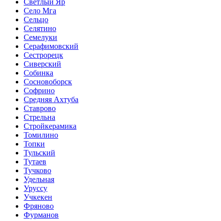
Светлый Яр
Село Мга
Сельцо
Селятино
Семелуки
Серафимовский
Сестрорецк
Сиверский
Собинка
Сосновоборск
Софрино
Средняя Ахтуба
Ставрово
Стрельна
Стройкерамика
Томилино
Топки
Тульский
Тутаев
Тучково
Удельная
Уруссу
Учкекен
Фряново
Фурманов