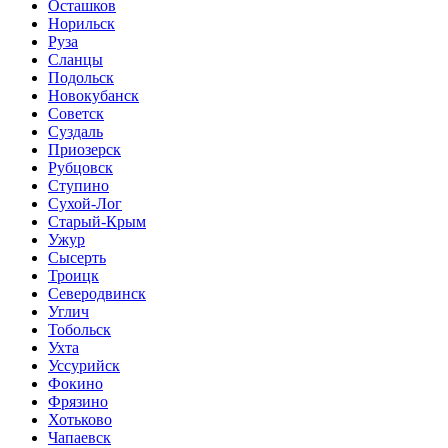
Осташков
Норильск
Руза
Сланцы
Подольск
Новокубанск
Советск
Суздаль
Приозерск
Рубцовск
Ступино
Сухой-Лог
Старый-Крым
Ужур
Сысерть
Троицк
Северодвинск
Углич
Тобольск
Ухта
Уссурийск
Фокино
Фрязино
Хотьково
Чапаевск