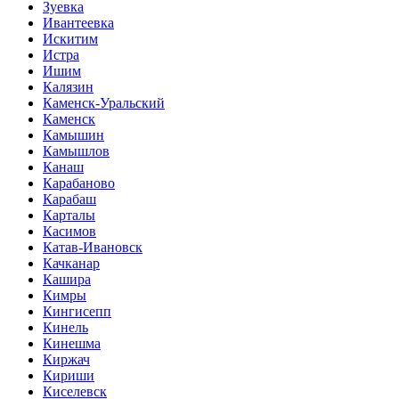
Зуевка
Ивантеевка
Искитим
Истра
Ишим
Калязин
Каменск-Уральский
Каменск
Камышин
Камышлов
Канаш
Карабаново
Карабаш
Карталы
Касимов
Катав-Ивановск
Качканар
Кашира
Кимры
Кингисепп
Кинель
Кинешма
Киржач
Кириши
Киселевск