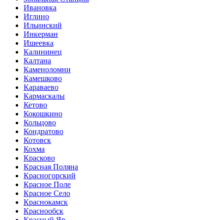
Ивановка
Иглино
Ильинский
Инкерман
Ишеевка
Калининец
Калтана
Каменоломни
Камешково
Караваево
Кармаскалы
Кетово
Кокошкино
Кольцово
Кондратово
Котовск
Кохма
Красково
Красная Поляна
Красногорский
Красное Поле
Красное Село
Краснокамск
Краснообск
Красный Яр