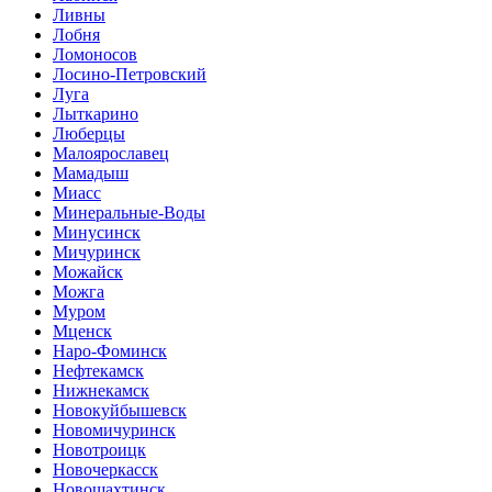
Ливны
Лобня
Ломоносов
Лосино-Петровский
Луга
Лыткарино
Люберцы
Малоярославец
Мамадыш
Миасс
Минеральные-Воды
Минусинск
Мичуринск
Можайск
Можга
Муром
Мценск
Наро-Фоминск
Нефтекамск
Нижнекамск
Новокуйбышевск
Новомичуринск
Новотроицк
Новочеркасск
Новошахтинск