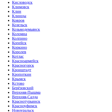
Кисловодск
Климовск
Клин
Клинцы
Ковров
Козельск
Козьмодемьянск
Коломна
Колпино
Копейск
Коркино
Королев
Котлас
Красноармейск
Красногорск
Кронштадт
Кропоткин
Крымск
Кстово
Берёзовский
Верхняя-Пышма
Верхняя-Салда
Краснотурьинск
Красноуфимск
Новоуральск