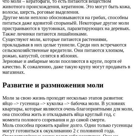
что моли – кератофаги, то есть питаются веществом
животного происхождения, кератином. Это могут быть кожа,
волосы, шерсть, роговые выделения.
Другие моли неплохо обосновываются на грибах, способны
питаться даже ядовитой спорыньёй. Некоторые другие моли
пристраиваются в трутовиках, паразитирующих на деревьях.
Также личинки питаются лишайниками.
Существуют моли, которые питаются растениями,
прокладывая в них целые туннели. Среди них встречаются
сельскохозяйственные вредители. Они питаются хлопком,
рожью, капустой, селятся в яблонях.
Зерновые и амбарные моли поселяются в крупе, портя её
качество. К сожалению, даже такую крупу могут продавать в
магазинах.
Развитие и размножения моли
Моли за свою жизнь проходят несколько этапов развития:
яйцо –> гусеница –> куколка –> бабочка моли. В условиях
квартиры, которые являются очень благоприятными для моли,
она способна жить и откладывать яйца круглый год, с
момента полового созревания и до самой смерти.
Моль способна прожить крайне долго. Одни только гусеницы
могут готовиться к окукливанию 2 с половиной года.