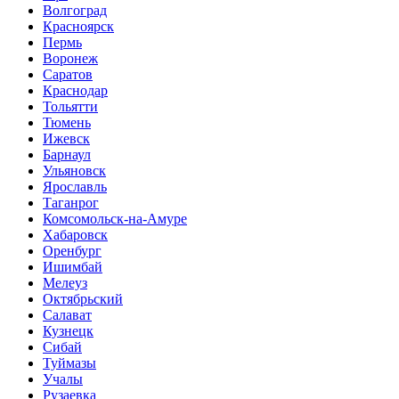
Волгоград
Красноярск
Пермь
Воронеж
Саратов
Краснодар
Тольятти
Тюмень
Ижевск
Барнаул
Ульяновск
Ярославль
Таганрог
Комсомольск-на-Амуре
Хабаровск
Оренбург
Ишимбай
Мелеуз
Октябрьский
Салават
Кузнецк
Сибай
Туймазы
Учалы
Рузаевка