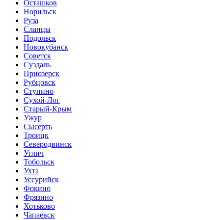
Осташков
Норильск
Руза
Сланцы
Подольск
Новокубанск
Советск
Суздаль
Приозерск
Рубцовск
Ступино
Сухой-Лог
Старый-Крым
Ужур
Сысерть
Троицк
Северодвинск
Углич
Тобольск
Ухта
Уссурийск
Фокино
Фрязино
Хотьково
Чапаевск