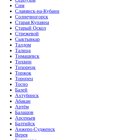
Сим
Славянск-на-Кубани
Солнечногорск
Старая Купавна
Старый Оскол
Стрежевой
Сыктывкар
Талдом
Талица
Тимашевск
Тихвин
Тихорецк
Торжок
Торопец
Тосно
Балей
Ахтубинск
Абакан
Артём
Балашов
Арсеньев
Балтийск
Анжеро-Судженск
Верея