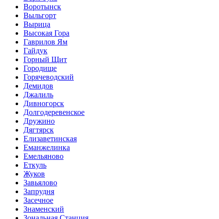
Воротынск
Выльгорт
Вырица
Высокая Гора
Гаврилов Ям
Гайдук
Горный Щит
Городище
Горячеводский
Демидов
Джалиль
Дивногорск
Долгодеревенское
Дружино
Дягтярск
Елизаветинская
Еманжелинка
Емельяново
Еткуль
Жуков
Завьялово
Запрудня
Засечное
Знаменский
Зональная Станция