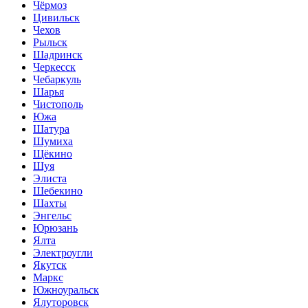
Чёрмоз
Цивильск
Чехов
Рыльск
Шадринск
Черкесск
Чебаркуль
Шарья
Чистополь
Южа
Шатура
Шумиха
Щёкино
Шуя
Элиста
Шебекино
Шахты
Энгельс
Юрюзань
Ялта
Электроугли
Якутск
Маркс
Южноуральск
Ялуторовск