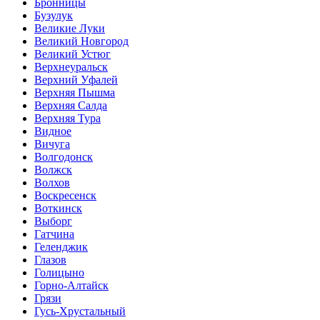
Бронницы
Бузулук
Великие Луки
Великий Новгород
Великий Устюг
Верхнеуральск
Верхний Уфалей
Верхняя Пышма
Верхняя Салда
Верхняя Тура
Видное
Вичуга
Волгодонск
Волжск
Волхов
Воскресенск
Воткинск
Выборг
Гатчина
Геленджик
Глазов
Голицыно
Горно-Алтайск
Грязи
Гусь-Хрустальный