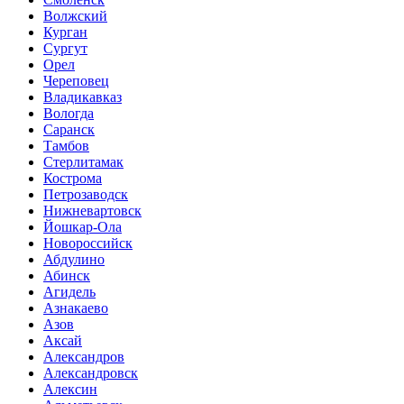
Волжский
Курган
Сургут
Орел
Череповец
Владикавказ
Вологда
Саранск
Тамбов
Стерлитамак
Кострома
Петрозаводск
Нижневартовск
Йошкар-Ола
Новороссийск
Абдулино
Абинск
Агидель
Азнакаево
Азов
Аксай
Александров
Александровск
Алексин