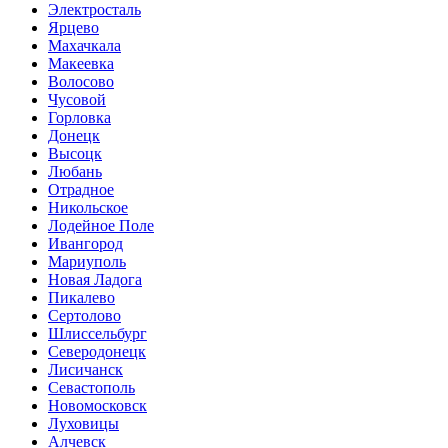
Электросталь
Ярцево
Махачкала
Макеевка
Волосово
Чусовой
Горловка
Донецк
Высоцк
Любань
Отрадное
Никольское
Лодейное Поле
Ивангород
Мариуполь
Новая Ладога
Пикалево
Сертолово
Шлиссельбург
Северодонецк
Лисичанск
Севастополь
Новомосковск
Луховицы
Алчевск