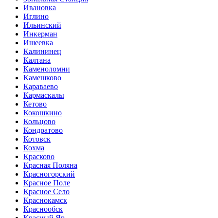
Ивановка
Иглино
Ильинский
Инкерман
Ишеевка
Калининец
Калтана
Каменоломни
Камешково
Караваево
Кармаскалы
Кетово
Кокошкино
Кольцово
Кондратово
Котовск
Кохма
Красково
Красная Поляна
Красногорский
Красное Поле
Красное Село
Краснокамск
Краснообск
Красный Яр