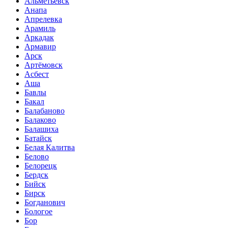
Альметьевск
Анапа
Апрелевка
Арамиль
Аркадак
Армавир
Арск
Артёмовск
Асбест
Аша
Бавлы
Бакал
Балабаново
Балаково
Балашиха
Батайск
Белая Калитва
Белово
Белорецк
Бердск
Бийск
Бирск
Богданович
Бологое
Бор