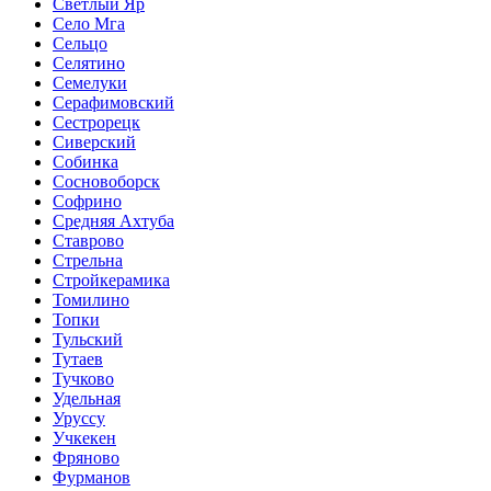
Светлый Яр
Село Мга
Сельцо
Селятино
Семелуки
Серафимовский
Сестрорецк
Сиверский
Собинка
Сосновоборск
Софрино
Средняя Ахтуба
Ставрово
Стрельна
Стройкерамика
Томилино
Топки
Тульский
Тутаев
Тучково
Удельная
Уруссу
Учкекен
Фряново
Фурманов