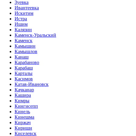
Зуевка
Ивантеевка
Искитим
Истра
Ишим
Калязин
Каменск-Уральский
Каменск
Камышин
Камышлов
Канаш
Карабаново
Карабаш
Карталы
Касимов
Катав-Ивановск
Качканар
Кашира
Кимры
Кингисепп
Кинель
Кинешма
Киржач
Кириши
Киселевск