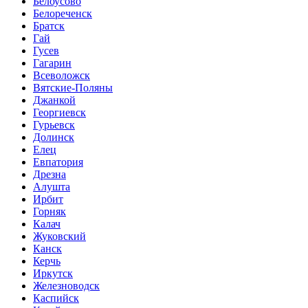
Белоусово
Белореченск
Братск
Гай
Гусев
Гагарин
Всеволожск
Вятские-Поляны
Джанкой
Георгиевск
Гурьевск
Долинск
Елец
Евпатория
Дрезна
Алушта
Ирбит
Горняк
Калач
Жуковский
Канск
Керчь
Иркутск
Железноводск
Каспийск