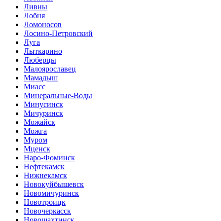
Ливны
Лобня
Ломоносов
Лосино-Петровский
Луга
Лыткарино
Люберцы
Малоярославец
Мамадыш
Миасс
Минеральные-Воды
Минусинск
Мичуринск
Можайск
Можга
Муром
Мценск
Наро-Фоминск
Нефтекамск
Нижнекамск
Новокуйбышевск
Новомичуринск
Новотроицк
Новочеркасск
Новошахтинск