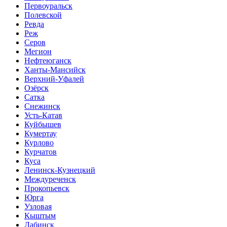
Первоуральск
Полевской
Ревда
Реж
Серов
Мегион
Нефтеюганск
Ханты-Мансийск
Верхний-Уфалей
Озёрск
Сатка
Снежинск
Усть-Катав
Куйбышев
Кумертау
Курлово
Курчатов
Куса
Ленинск-Кузнецкий
Междуреченск
Прокопьевск
Юрга
Узловая
Кыштым
Лабинск