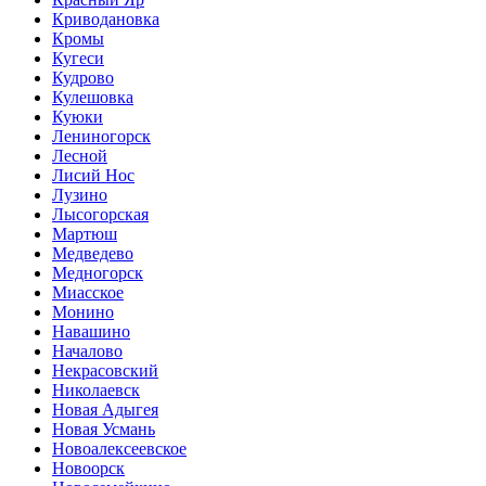
Криводановка
Кромы
Кугеси
Кудрово
Кулешовка
Куюки
Лениногорск
Лесной
Лисий Нос
Лузино
Лысогорская
Мартюш
Медведево
Медногорск
Миасское
Монино
Навашино
Началово
Некрасовский
Николаевск
Новая Адыгея
Новая Усмань
Новоалексеевское
Новоорск