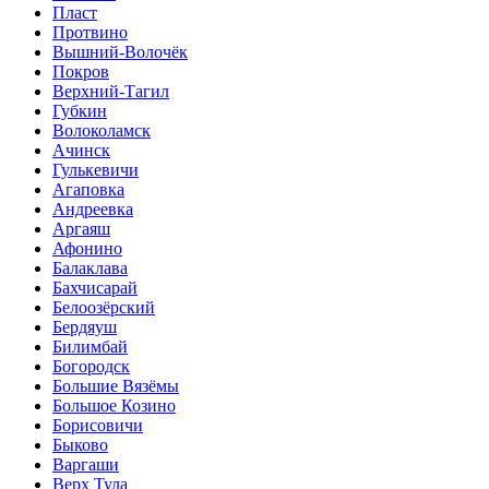
Пласт
Протвино
Вышний-Волочёк
Покров
Верхний-Тагил
Губкин
Волоколамск
Ачинск
Гулькевичи
Агаповка
Андреевка
Аргаяш
Афонино
Балаклава
Бахчисарай
Белоозёрский
Бердяуш
Билимбай
Богородск
Большие Вязёмы
Большое Козино
Борисовичи
Быково
Варгаши
Верх Тула