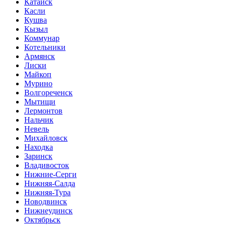
Катайск
Касли
Кушва
Кызыл
Коммунар
Котельники
Армянск
Лиски
Майкоп
Мурино
Волгореченск
Мытищи
Лермонтов
Нальчик
Невель
Михайловск
Находка
Заринск
Владивосток
Нижние-Серги
Нижняя-Салда
Нижняя-Тура
Новодвинск
Нижнеудинск
Октябрьск