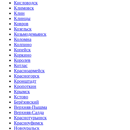
Кисловодск
Климовск
Клин
Клинцы
Ковров
Козельск
Козьмодемьянск
Коломна
Колпино
Копейск
Коркино
Королев
Котлас
Красноармейск
Красногорск
Кронштадт
Кропоткин
Крымск
Кстово
Берёзовский
Верхняя-Пышма
Верхняя-Салда
Краснотурьинск
Красноуфимск
Новоуральск