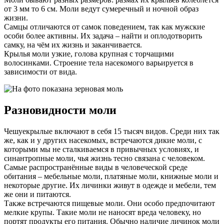
от 3 мм то 6 см. Моли ведут сумеречный и ночной образ
жизни.
Самцы отличаются от самок поведением, так как мужские
особи более активны. Их задача – найти и оплодотворить
самку, на чём их жизнь и заканчивается.
Крылья моли узкие, голова крупная с торчащими
волосинками. Строение тела насекомого варьируется в
зависимости от вида.
Разновидности моли
Чешуекрылые включают в себя 15 тысяч видов. Среди них так
же, как и у других насекомых, встречаются дикие моли, с
которыми мы не сталкиваемся в привычных условиях, и
синантропные моли, чья жизнь тесно связана с человеком.
Самые распространённые виды в человеческой среде
обитания – мебельные моли, платяные моли, книжные моли и
некоторые другие. Их личинки живут в одежде и мебели, тем
же они и питаются.
Также встречаются пищевые моли. Они особо предпочитают
мелкие крупы. Такие моли не наносят вреда человеку, но
портят продукты его питания. Обычно наличие личинок моли