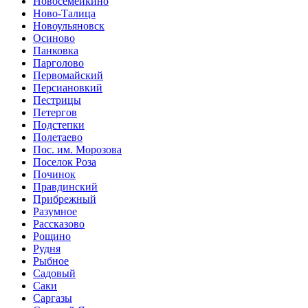
Новосемейкино
Ново-Талица
Новоульяновск
Осиново
Панковка
Парголово
Первомайский
Персиановкий
Пестрицы
Петергов
Подстепки
Полетаево
Пос. им. Морозова
Поселок Роза
Починок
Правдинский
Прибрежный
Разумное
Рассказово
Рощино
Рудня
Рыбное
Садовый
Саки
Саргазы