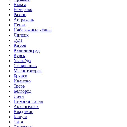
Выкса
Кемерово
Рязань
Астрахань
Пенза
Набережные челны
Липецк
Тула
Киров
Калининград
Курск
Улан-Удэ
Ставрополь
Магнитогорск
Брянск
Иваново
Тверь
Белгород
Сочи
Нижний Тагил
Архангельск
Владимир
Калуга
Чита
Смоленск