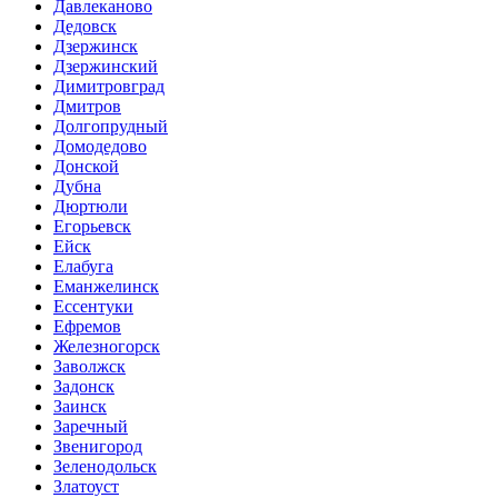
Давлеканово
Дедовск
Дзержинск
Дзержинский
Димитровград
Дмитров
Долгопрудный
Домодедово
Донской
Дубна
Дюртюли
Егорьевск
Ейск
Елабуга
Еманжелинск
Ессентуки
Ефремов
Железногорск
Заволжск
Задонск
Заинск
Заречный
Звенигород
Зеленодольск
Златоуст