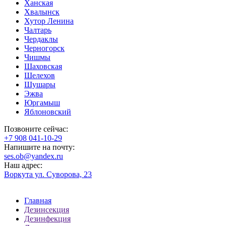
Ханская
Хвалынск
Хутор Ленина
Чалтарь
Чердаклы
Черногорск
Чишмы
Шаховская
Шелехов
Шушары
Эжва
Юргамыш
Яблоновский
Позвоните сейчас:
‪+7 908 041-10-29
Напишите на почту:
ses.ob@yandex.ru
Наш адрес:
Воркута ул. Суворова, 23
Главная
Дезинсекция
Дезинфекция