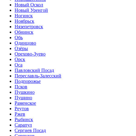
Новый Оскол
Новый Уренгой
Ногинск
Ноябрьск
Нязепетровск
Обнинск
Обь
Одинцово
Озёры
Орехово-Зуево
Орск
Оса
Павловский Посад
Переславль-Залесский
Подпорожье
Псков
Пушкино
Пущино
Раменское
Реутов
Ржев
Рыбинск
Сарапул
Сергиев Посад
Серпухов