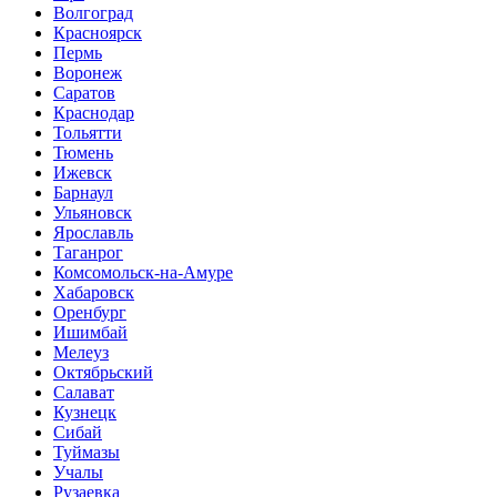
Волгоград
Красноярск
Пермь
Воронеж
Саратов
Краснодар
Тольятти
Тюмень
Ижевск
Барнаул
Ульяновск
Ярославль
Таганрог
Комсомольск-на-Амуре
Хабаровск
Оренбург
Ишимбай
Мелеуз
Октябрьский
Салават
Кузнецк
Сибай
Туймазы
Учалы
Рузаевка