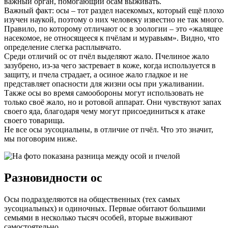
важный орган, помогающий осам выживать.
Важный факт: осы – тот раздел насекомых, который ещё плохо
изучен наукой, поэтому о них человеку известно не так много.
Правило, по которому отличают ос в зоологии – это «жалящее
насекомое, не относящееся к пчёлам и муравьям». Видно, что
определение слегка расплывчато.
Среди отличий ос от пчёл выделяют жало. Пчелиное жало
зазубрено, из-за чего застревает в коже, когда используется в
защиту, и пчела страдает, а осиное жало гладкое и не
представляет опасности для жизни осы при ужаливании.
Также осы во время самообороны могут использовать не
только своё жало, но и ротовой аппарат. Они чувствуют запах
своего яда, благодаря чему могут присоединиться к атаке
своего товарища.
Не все осы эусоциальны, в отличие от пчёл. Что это значит,
мы поговорим ниже.
Разновидности ос
Осы подразделяются на общественных (тех самых
эусоциальных) и одиночных. Первые обитают большими
семьями в несколько тысяч особей, вторые выживают
самостоятельно.