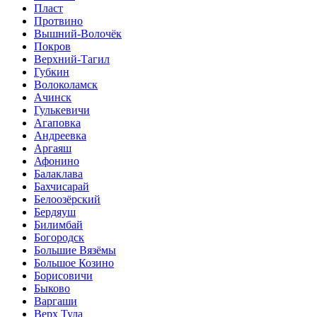
Пласт
Протвино
Вышний-Волочёк
Покров
Верхний-Тагил
Губкин
Волоколамск
Ачинск
Гулькевичи
Агаповка
Андреевка
Аргаяш
Афонино
Балаклава
Бахчисарай
Белоозёрский
Бердяуш
Билимбай
Богородск
Большие Вязёмы
Большое Козино
Борисовичи
Быково
Варгаши
Верх Тула