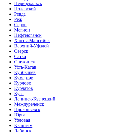
Первоуральск
Полевской
Ревда
Реж
Серов
Мегион
Нефтеюганск
Ханты-Мансийск
Верхний-Уфалей
Озёрск
Сатка
Снежинск
Усть-Катав
Куйбышев
Кумертау
Курлово
Курчатов
Куса
Ленинск-Кузнецкий
Междуреченск
Прокопьевск
Юрга
Узловая
Кыштым
Лабинск