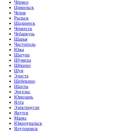
Чёрмоз
Цивильск
Чехов
Рыльск
Шадринск
Черкесск
Чебаркуль
Шарья
Чистополь
Южа
Шатура
Шумиха
Щёкино
Шуя
Элиста
Шебекино
Шахты
Энгельс
Юрюзань
Ялта
Электроугли
Якутск
Маркс
Южноуральск
Ялуторовск