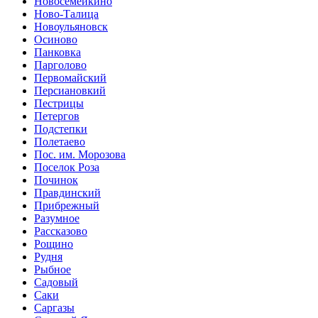
Новосемейкино
Ново-Талица
Новоульяновск
Осиново
Панковка
Парголово
Первомайский
Персиановкий
Пестрицы
Петергов
Подстепки
Полетаево
Пос. им. Морозова
Поселок Роза
Починок
Правдинский
Прибрежный
Разумное
Рассказово
Рощино
Рудня
Рыбное
Садовый
Саки
Саргазы