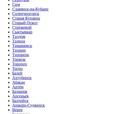
Сим
Славянск-на-Кубани
Солнечногорск
Старая Купавна
Старый Оскол
Стрежевой
Сыктывкар
Талдом
Талица
Тимашевск
Тихвин
Тихорецк
Торжок
Торопец
Тосно
Балей
Ахтубинск
Абакан
Артём
Балашов
Арсеньев
Балтийск
Анжеро-Судженск
Верея