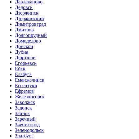
Давлеканово
Дедовск
Дзержинск
Дзержинский
Димитровград
Дмитров
Долгопрудный
Домодедово
Донской
Дубна
Дюртюли
Егорьевск
Ейск
Елабуга
Еманжелинск
Ессентуки
Ефремов
Железногорск
Заволжск
Задонск
Заинск
Заречный
Звенигород
Зеленодольск
Златоуст