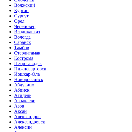
Волжский
Курган
Сургут
Орел
Череповец
Владикавказ
Вологда
Саранск
Тамбов
Стерлитамак
Кострома
Петрозаводск
Нижневартовск
Йошкар-Ола
Новороссийск
Абдулино
Абинск
Агидель
Азнакаево
Азов
Аксай
Александров
Александровск
Алексин