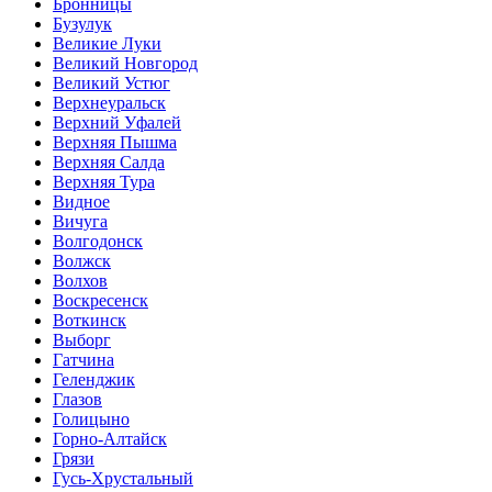
Бронницы
Бузулук
Великие Луки
Великий Новгород
Великий Устюг
Верхнеуральск
Верхний Уфалей
Верхняя Пышма
Верхняя Салда
Верхняя Тура
Видное
Вичуга
Волгодонск
Волжск
Волхов
Воскресенск
Воткинск
Выборг
Гатчина
Геленджик
Глазов
Голицыно
Горно-Алтайск
Грязи
Гусь-Хрустальный