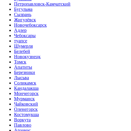
Петропавловск-Камчатский
Бугульма
Сызрань
Жигулёвск
Новочебоксарск
Адлер
Чебоксары
туапсе
Шумерля
Белебей
Новокузнецк
Томск
Апатиты
Березники
Лысьва
Соликамск
Кандалакша
Мончегорск
Мурманск
Чайковский
Оленегорск
Костомукша
Воркута
Павлово
Арзамас