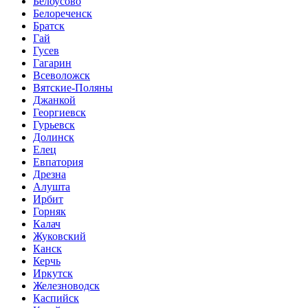
Белоусово
Белореченск
Братск
Гай
Гусев
Гагарин
Всеволожск
Вятские-Поляны
Джанкой
Георгиевск
Гурьевск
Долинск
Елец
Евпатория
Дрезна
Алушта
Ирбит
Горняк
Калач
Жуковский
Канск
Керчь
Иркутск
Железноводск
Каспийск