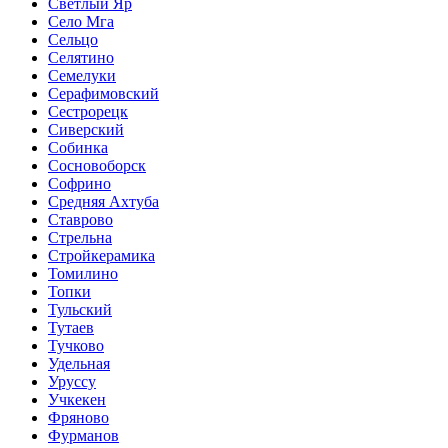
Светлый Яр
Село Мга
Сельцо
Селятино
Семелуки
Серафимовский
Сестрорецк
Сиверский
Собинка
Сосновоборск
Софрино
Средняя Ахтуба
Ставрово
Стрельна
Стройкерамика
Томилино
Топки
Тульский
Тутаев
Тучково
Удельная
Уруссу
Учкекен
Фряново
Фурманов