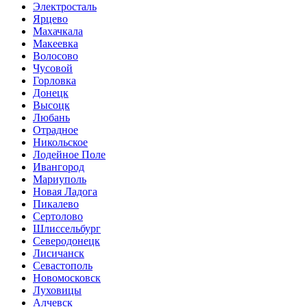
Электросталь
Ярцево
Махачкала
Макеевка
Волосово
Чусовой
Горловка
Донецк
Высоцк
Любань
Отрадное
Никольское
Лодейное Поле
Ивангород
Мариуполь
Новая Ладога
Пикалево
Сертолово
Шлиссельбург
Северодонецк
Лисичанск
Севастополь
Новомосковск
Луховицы
Алчевск