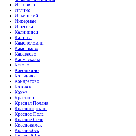
Ивановка
Иглино
Ильинский
Инкерман
Ишеевка
Калининец
Калтана
Каменоломни
Камешково
Караваево
Кармаскалы
Кетово
Кокошкино
Кольцово
Кондратово
Котовск
Кохма
Красково
Красная Поляна
Красногорский
Красное Поле
Красное Село
Краснокамск
Краснообск
Красный Яр