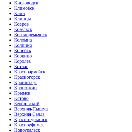
Кисловодск
Климовск
Клин
Клинцы
Ковров
Козельск
Козьмодемьянск
Коломна
Колпино
Копейск
Коркино
Королев
Котлас
Красноармейск
Красногорск
Кронштадт
Кропоткин
Крымск
Кстово
Берёзовский
Верхняя-Пышма
Верхняя-Салда
Краснотурьинск
Красноуфимск
Новоуральск