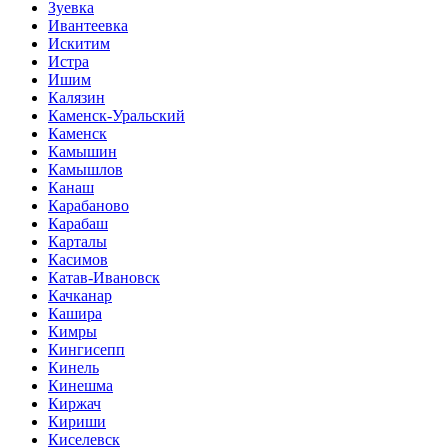
Зуевка
Ивантеевка
Искитим
Истра
Ишим
Калязин
Каменск-Уральский
Каменск
Камышин
Камышлов
Канаш
Карабаново
Карабаш
Карталы
Касимов
Катав-Ивановск
Качканар
Кашира
Кимры
Кингисепп
Кинель
Кинешма
Киржач
Кириши
Киселевск