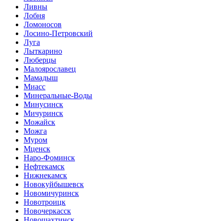
Ливны
Лобня
Ломоносов
Лосино-Петровский
Луга
Лыткарино
Люберцы
Малоярославец
Мамадыш
Миасс
Минеральные-Воды
Минусинск
Мичуринск
Можайск
Можга
Муром
Мценск
Наро-Фоминск
Нефтекамск
Нижнекамск
Новокуйбышевск
Новомичуринск
Новотроицк
Новочеркасск
Новошахтинск