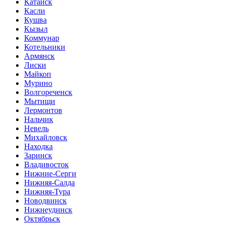
Катайск
Касли
Кушва
Кызыл
Коммунар
Котельники
Армянск
Лиски
Майкоп
Мурино
Волгореченск
Мытищи
Лермонтов
Нальчик
Невель
Михайловск
Находка
Заринск
Владивосток
Нижние-Серги
Нижняя-Салда
Нижняя-Тура
Новодвинск
Нижнеудинск
Октябрьск