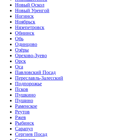
Новый Оскол
Новый Уренгой
Ногинск
Ноябрьск
Нязепетровск
Обнинск
Обь
Одинцово
Озёры
Орехово-Зуево
Орск
Оса
Павловский Посад
Переславль-Залесский
Подпорожье
Псков
Пушкино
Пущино
Раменское
Реутов
Ржев
Рыбинск
Сарапул
Сергиев Посад
Серпухов