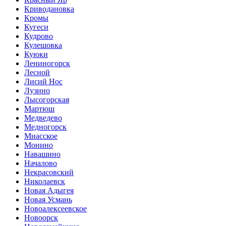
Криводановка
Кромы
Кугеси
Кудрово
Кулешовка
Куюки
Лениногорск
Лесной
Лисий Нос
Лузино
Лысогорская
Мартюш
Медведево
Медногорск
Миасское
Монино
Навашино
Началово
Некрасовский
Николаевск
Новая Адыгея
Новая Усмань
Новоалексеевское
Новоорск