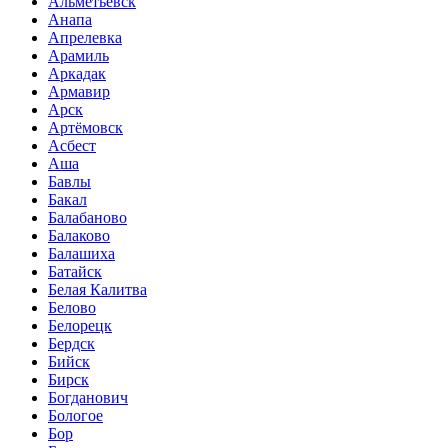
Альметьевск
Анапа
Апрелевка
Арамиль
Аркадак
Армавир
Арск
Артёмовск
Асбест
Аша
Бавлы
Бакал
Балабаново
Балаково
Балашиха
Батайск
Белая Калитва
Белово
Белорецк
Бердск
Бийск
Бирск
Богданович
Бологое
Бор