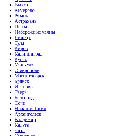
Выкса
Кемерово
Рязань
Астрахань
Пенза
Набережные челны
Липецк
Тула
Киров
Калининград
Курск
Улан-Удэ
Ставрополь
Магнитогорск
Брянск
Иваново
Тверь
Белгород
Сочи
Нижний Тагил
Архангельск
Владимир
Калуга
Чита
Смоленск