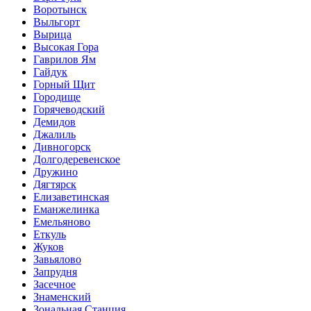
Воротынск
Выльгорт
Вырица
Высокая Гора
Гаврилов Ям
Гайдук
Горный Щит
Городище
Горячеводский
Демидов
Джалиль
Дивногорск
Долгодеревенское
Дружино
Дягтярск
Елизаветинская
Еманжелинка
Емельяново
Еткуль
Жуков
Завьялово
Запрудня
Засечное
Знаменский
Зональная Станция