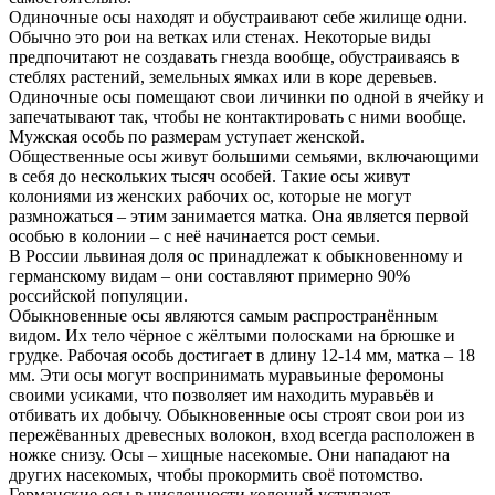
Одиночные осы находят и обустраивают себе жилище одни.
Обычно это рои на ветках или стенах. Некоторые виды
предпочитают не создавать гнезда вообще, обустраиваясь в
стеблях растений, земельных ямках или в коре деревьев.
Одиночные осы помещают свои личинки по одной в ячейку и
запечатывают так, чтобы не контактировать с ними вообще.
Мужская особь по размерам уступает женской.
Общественные осы живут большими семьями, включающими
в себя до нескольких тысяч особей. Такие осы живут
колониями из женских рабочих ос, которые не могут
размножаться – этим занимается матка. Она является первой
особью в колонии – с неё начинается рост семьи.
В России львиная доля ос принадлежат к обыкновенному и
германскому видам – они составляют примерно 90%
российской популяции.
Обыкновенные осы являются самым распространённым
видом. Их тело чёрное с жёлтыми полосками на брюшке и
грудке. Рабочая особь достигает в длину 12-14 мм, матка – 18
мм. Эти осы могут воспринимать муравьиные феромоны
своими усиками, что позволяет им находить муравьёв и
отбивать их добычу. Обыкновенные осы строят свои рои из
пережёванных древесных волокон, вход всегда расположен в
ножке снизу. Осы – хищные насекомые. Они нападают на
других насекомых, чтобы прокормить своё потомство.
Германские осы в численности колоний уступают