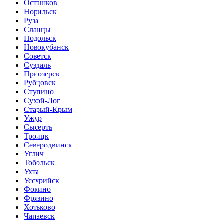
Осташков
Норильск
Руза
Сланцы
Подольск
Новокубанск
Советск
Суздаль
Приозерск
Рубцовск
Ступино
Сухой-Лог
Старый-Крым
Ужур
Сысерть
Троицк
Северодвинск
Углич
Тобольск
Ухта
Уссурийск
Фокино
Фрязино
Хотьково
Чапаевск