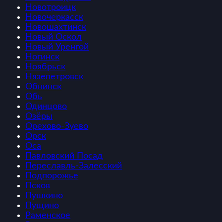
Новотроицк
Новочеркасск
Новошахтинск
Новый Оскол
Новый Уренгой
Ногинск
Ноябрьск
Нязепетровск
Обнинск
Обь
Одинцово
Озёры
Орехово-Зуево
Орск
Оса
Павловский Посад
Переславль-Залесский
Подпорожье
Псков
Пушкино
Пущино
Раменское