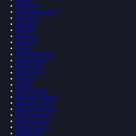
Козельск
Козьмодемьянск
Коломна
Колпино
Копейск
Коркино
Королев
Котлас
Красноармейск
Красногорск
Кронштадт
Кропоткин
Крымск
Кстово
Берёзовский
Верхняя-Пышма
Верхняя-Салда
Краснотурьинск
Красноуфимск
Новоуральск
Первоуральск
Полевской