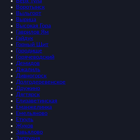
Верх Тула
Воротынск
Выльгорт
Вырица
Высокая Гора
Гаврилов Ям
Гайдук
Горный Щит
Городище
Горячеводский
Демидов
Джалиль
Дивногорск
Долгодеревенское
Дружино
Дягтярск
Елизаветинская
Еманжелинка
Емельяново
Еткуль
Жуков
Завьялово
Запрудня