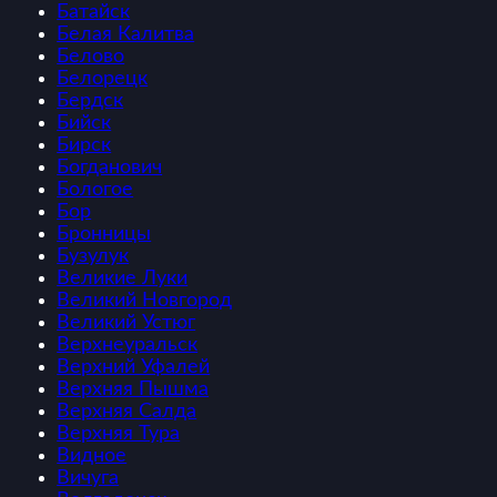
Батайск
Белая Калитва
Белово
Белорецк
Бердск
Бийск
Бирск
Богданович
Бологое
Бор
Бронницы
Бузулук
Великие Луки
Великий Новгород
Великий Устюг
Верхнеуральск
Верхний Уфалей
Верхняя Пышма
Верхняя Салда
Верхняя Тура
Видное
Вичуга