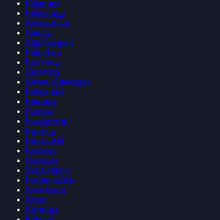
Каменск
Камышин
Камышлов
Канаш
Карабаново
Карабаш
Карталы
Касимов
Катав-Ивановск
Качканар
Кашира
Кимры
Кингисепп
Кинель
Кинешма
Киржач
Кириши
Киселевск
Кисловодск
Климовск
Клин
Клинцы
Ковров