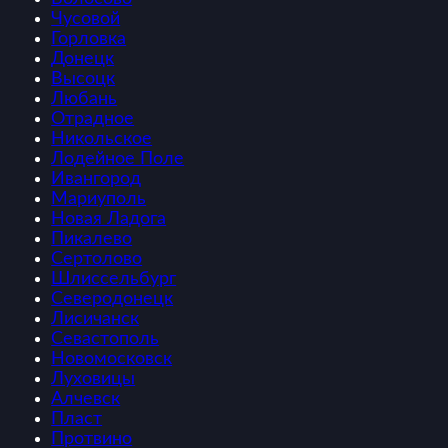
Чусовой
Горловка
Донецк
Высоцк
Любань
Отрадное
Никольское
Лодейное Поле
Ивангород
Мариуполь
Новая Ладога
Пикалево
Сертолово
Шлиссельбург
Северодонецк
Лисичанск
Севастополь
Новомосковск
Луховицы
Алчевск
Пласт
Протвино