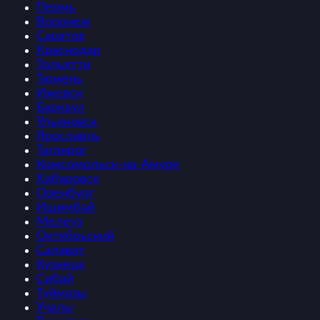
Пермь
Воронеж
Саратов
Краснодар
Тольятти
Тюмень
Ижевск
Барнаул
Ульяновск
Ярославль
Таганрог
Комсомольск-на-Амуре
Хабаровск
Оренбург
Ишимбай
Мелеуз
Октябрьский
Салават
Кузнецк
Сибай
Туймазы
Учалы