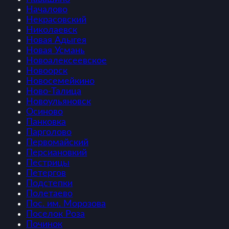
Началово
Некрасовский
Николаевск
Новая Адыгея
Новая Усмань
Новоалексеевское
Новоорск
Новосемейкино
Ново-Талица
Новоульяновск
Осиново
Панковка
Парголово
Первомайский
Персиановкий
Пестрицы
Петергов
Подстепки
Полетаево
Пос. им. Морозова
Поселок Роза
Починок