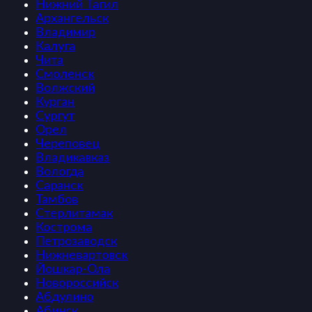
Нижний Тагил
Архангельск
Владимир
Калуга
Чита
Смоленск
Волжский
Курган
Сургут
Орел
Череповец
Владикавказ
Вологда
Саранск
Тамбов
Стерлитамак
Кострома
Петрозаводск
Нижневартовск
Йошкар-Ола
Новороссийск
Абдулино
Абинск