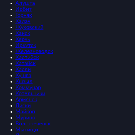
Алушта
Ирбит
Горняк
Калач
Жуковский
Канск
Керчь
Иркутск
Железноводск
Каспийск
Катайск
Касли
Кушва
Кызыл
Коммунар
Котельники
Армянск
Лиски
Майкоп
Мурино
Волгореченск
Мытищи