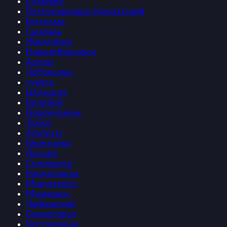
Рузаевка
Петропавловск-Камчатский
Бугульма
Сызрань
Жигулёвск
Новочебоксарск
Адлер
Чебоксары
туапсе
Шумерля
Белебей
Новокузнецк
Томск
Апатиты
Березники
Лысьва
Соликамск
Кандалакша
Мончегорск
Мурманск
Чайковский
Оленегорск
Костомукша