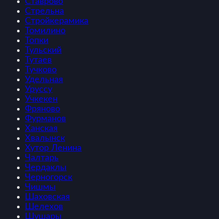
Ставрово
Стрельна
Стройкерамика
Томилино
Топки
Тульский
Тутаев
Тучково
Удельная
Уруссу
Учкекен
Фряново
Фурманов
Ханская
Хвалынск
Хутор Ленина
Чалтарь
Чердаклы
Черногорск
Чишмы
Шаховская
Шелехов
Шушары