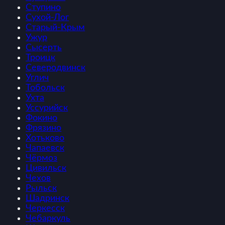
Ступино
Сухой-Лог
Старый-Крым
Ужур
Сысерть
Троицк
Северодвинск
Углич
Тобольск
Ухта
Уссурийск
Фокино
Фрязино
Хотьково
Чапаевск
Чёрмоз
Цивильск
Чехов
Рыльск
Шадринск
Черкесск
Чебаркуль