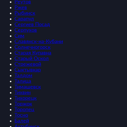
Реутов
Ржев
Рыбинск
Сарапул
Сергиев Посад
Серпухов
Сим
Славянск-на-Кубани
Солнечногорск
Старая Купавна
Старый Оскол
Стрежевой
Сыктывкар
Талдом
Талица
Тимашевск
Тихвин
Тихорецк
Торжок
Торопец
Тосно
Балей
Ахтубинск