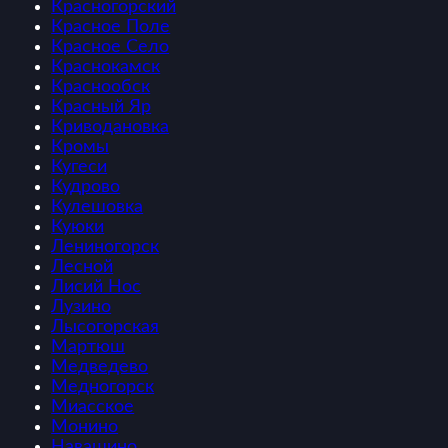
Красногорский
Красное Поле
Красное Село
Краснокамск
Краснообск
Красный Яр
Криводановка
Кромы
Кугеси
Кудрово
Кулешовка
Куюки
Лениногорск
Лесной
Лисий Нос
Лузино
Лысогорская
Мартюш
Медведево
Медногорск
Миасское
Монино
Навашино