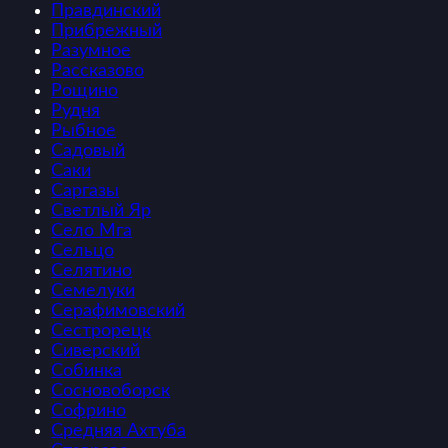
Правдинский
Прибрежный
Разумное
Рассказово
Рощино
Рудня
Рыбное
Садовый
Саки
Саргазы
Светлый Яр
Село Мга
Сельцо
Селятино
Семелуки
Серафимовский
Сестрорецк
Сиверский
Собинка
Сосновоборск
Софрино
Средняя Ахтуба