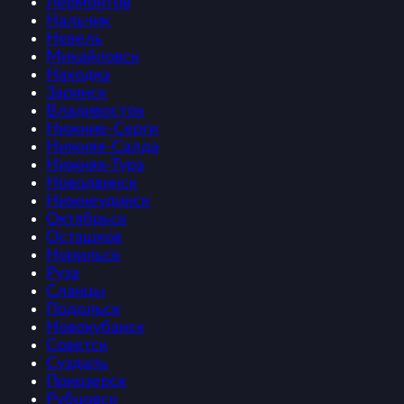
Лермонтов
Нальчик
Невель
Михайловск
Находка
Заринск
Владивосток
Нижние-Серги
Нижняя-Салда
Нижняя-Тура
Новодвинск
Нижнеудинск
Октябрьск
Осташков
Норильск
Руза
Сланцы
Подольск
Новокубанск
Советск
Суздаль
Приозерск
Рубцовск