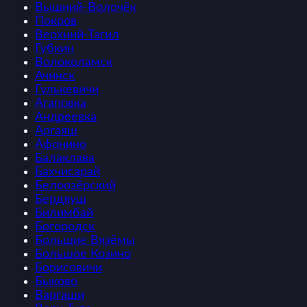
Вышний-Волочёк
Покров
Верхний-Тагил
Губкин
Волоколамск
Ачинск
Гулькевичи
Агаповка
Андреевка
Аргаяш
Афонино
Балаклава
Бахчисарай
Белоозёрский
Бердяуш
Билимбай
Богородск
Большие Вязёмы
Большое Козино
Борисовичи
Быково
Варгаши