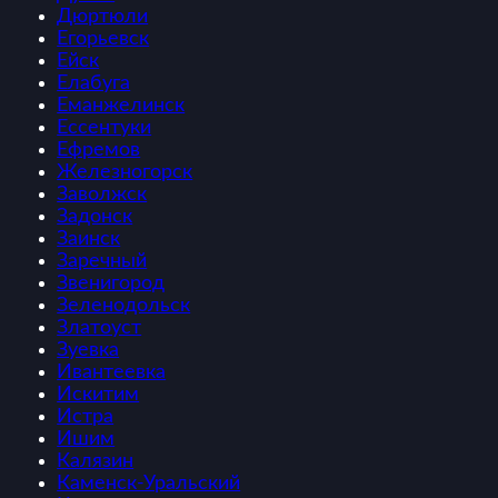
Дюртюли
Егорьевск
Ейск
Елабуга
Еманжелинск
Ессентуки
Ефремов
Железногорск
Заволжск
Задонск
Заинск
Заречный
Звенигород
Зеленодольск
Златоуст
Зуевка
Ивантеевка
Искитим
Истра
Ишим
Калязин
Каменск-Уральский