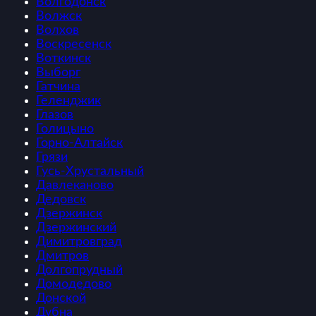
Волгодонск
Волжск
Волхов
Воскресенск
Воткинск
Выборг
Гатчина
Геленджик
Глазов
Голицыно
Горно-Алтайск
Грязи
Гусь-Хрустальный
Давлеканово
Дедовск
Дзержинск
Дзержинский
Димитровград
Дмитров
Долгопрудный
Домодедово
Донской
Дубна