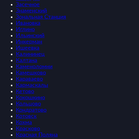
Засечное
Знаменский
Зональная Станция
Ивановка
Иглино
Ильинский
Инкерман
Ишеевка
Калининец
Калтана
Каменоломни
Камешково
Караваево
Кармаскалы
Кетово
Кокошкино
Кольцово
Кондратово
Котовск
Кохма
Красково
Красная Поляна