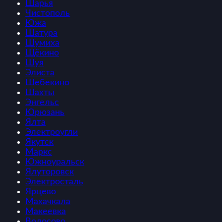
Шарья
Чистополь
Южа
Шатура
Шумиха
Щёкино
Шуя
Элиста
Шебекино
Шахты
Энгельс
Юрюзань
Ялта
Электроугли
Якутск
Маркс
Южноуральск
Ялуторовск
Электросталь
Ярцево
Махачкала
Макеевка
Волосово