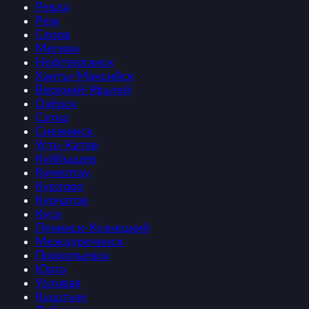
Ревда
Реж
Серов
Мегион
Нефтеюганск
Ханты-Мансийск
Верхний-Уфалей
Озёрск
Сатка
Снежинск
Усть-Катав
Куйбышев
Кумертау
Курлово
Курчатов
Куса
Ленинск-Кузнецкий
Междуреченск
Прокопьевск
Юрга
Узловая
Кыштым