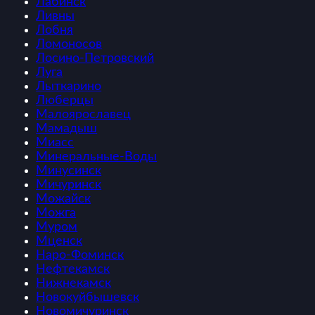
Лабинск
Ливны
Лобня
Ломоносов
Лосино-Петровский
Луга
Лыткарино
Люберцы
Малоярославец
Мамадыш
Миасс
Минеральные-Воды
Минусинск
Мичуринск
Можайск
Можга
Муром
Мценск
Наро-Фоминск
Нефтекамск
Нижнекамск
Новокуйбышевск
Новомичуринск