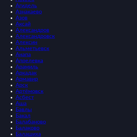
Агидель
Азнакаево
Азов
Аксай
Александров
Александровск
Алексин
Альметьевск
Анапа
Апрелевка
Арамиль
Аркадак
Армавир
Арск
Артёмовск
Асбест
Аша
Бавлы
Бакал
Балабаново
Балаково
Балашиха