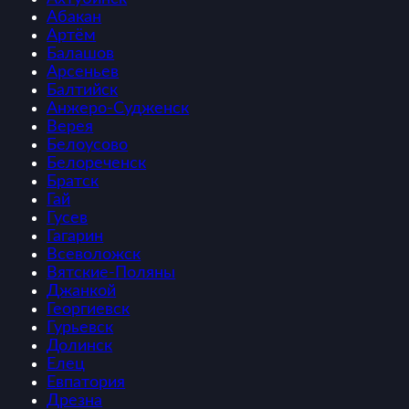
Абакан
Артём
Балашов
Арсеньев
Балтийск
Анжеро-Судженск
Верея
Белоусово
Белореченск
Братск
Гай
Гусев
Гагарин
Всеволожск
Вятские-Поляны
Джанкой
Георгиевск
Гурьевск
Долинск
Елец
Евпатория
Дрезна