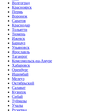
Волгоград
Красноярск
Пермь
Воронеж
Саратов
Краснодар
Тольятти
Тюмень
Ижевск
Барнаул
Ульяновск
Ярославль
Таганрог
Комсомольск-на-Амуре
Хабаровск
Оренбург
Ишимбай
Мелеуз
Октябрьский
Салават
Кузнецк
Сибай
Туймазы
Учалы
Рузаевка