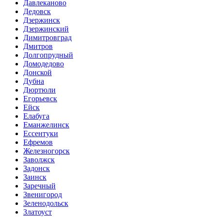
Давлеканово
Дедовск
Дзержинск
Дзержинский
Димитровград
Дмитров
Долгопрудный
Домодедово
Донской
Дубна
Дюртюли
Егорьевск
Ейск
Елабуга
Еманжелинск
Ессентуки
Ефремов
Железногорск
Заволжск
Задонск
Заинск
Заречный
Звенигород
Зеленодольск
Златоуст