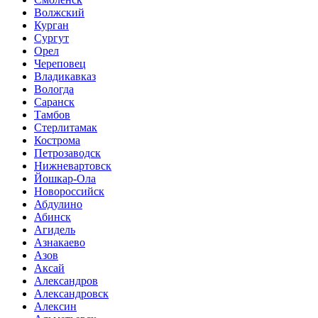
Волжский
Курган
Сургут
Орел
Череповец
Владикавказ
Вологда
Саранск
Тамбов
Стерлитамак
Кострома
Петрозаводск
Нижневартовск
Йошкар-Ола
Новороссийск
Абдулино
Абинск
Агидель
Азнакаево
Азов
Аксай
Александров
Александровск
Алексин