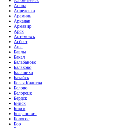
Альметьевск
Анапа
Апрелевка
Арамиль
Аркадак
Армавир
Арск
Артёмовск
Асбест
Аша
Бавлы
Бакал
Балабаново
Балаково
Балашиха
Батайск
Белая Калитва
Белово
Белорецк
Бердск
Бийск
Бирск
Богданович
Бологое
Бор