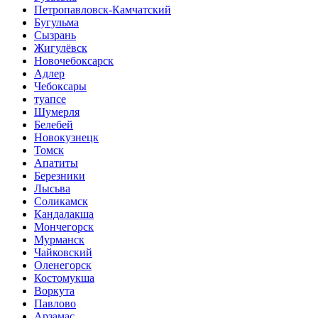
Петропавловск-Камчатский
Бугульма
Сызрань
Жигулёвск
Новочебоксарск
Адлер
Чебоксары
туапсе
Шумерля
Белебей
Новокузнецк
Томск
Апатиты
Березники
Лысьва
Соликамск
Кандалакша
Мончегорск
Мурманск
Чайковский
Оленегорск
Костомукша
Воркута
Павлово
Арзамас