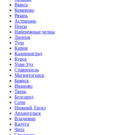
Выкса
Кемерово
Рязань
Астрахань
Пенза
Набережные челны
Липецк
Тула
Киров
Калининград
Курск
Улан-Удэ
Ставрополь
Магнитогорск
Брянск
Иваново
Тверь
Белгород
Сочи
Нижний Тагил
Архангельск
Владимир
Калуга
Чита
Смоленск