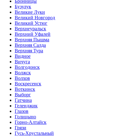
Бронницы
Бузулук
Великие Луки
Великий Новгород
Великий Устюг
Верхнеуральск
Верхний Уфалей
Верхняя Пышма
Верхняя Салда
Верхняя Тура
Видное
Вичуга
Волгодонск
Волжск
Волхов
Воскресенск
Воткинск
Выборг
Гатчина
Геленджик
Глазов
Голицыно
Горно-Алтайск
Грязи
Гусь-Хрустальный