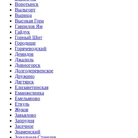
Воротынск
Выльгорт
Вырица
Высокая Гора
Гаврилов Ям
Гайдук
Горный Щит
Городище
Горячеводский
Демидов
Джалиль
Дивногорск
Долгодеревенское
Дружино
Дягтярск
Елизаветинская
Еманжелинка
Емельяново
Еткуль
Жуков
Завьялово
Запрудня
Засечное
Знаменский
Зональная Станция