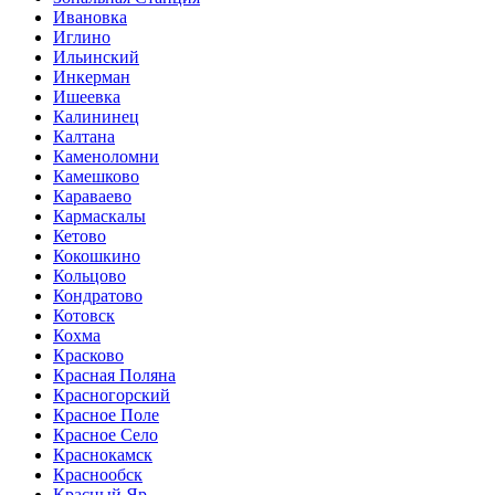
Ивановка
Иглино
Ильинский
Инкерман
Ишеевка
Калининец
Калтана
Каменоломни
Камешково
Караваево
Кармаскалы
Кетово
Кокошкино
Кольцово
Кондратово
Котовск
Кохма
Красково
Красная Поляна
Красногорский
Красное Поле
Красное Село
Краснокамск
Краснообск
Красный Яр