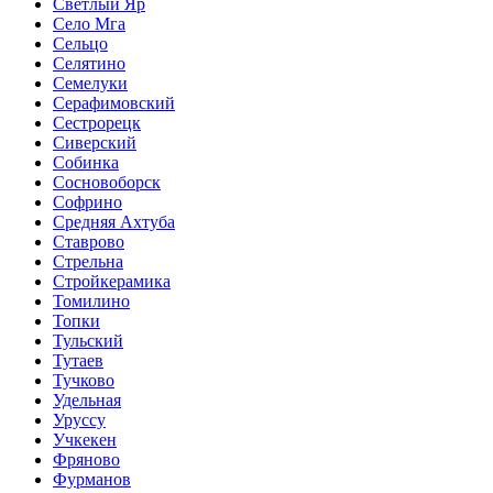
Светлый Яр
Село Мга
Сельцо
Селятино
Семелуки
Серафимовский
Сестрорецк
Сиверский
Собинка
Сосновоборск
Софрино
Средняя Ахтуба
Ставрово
Стрельна
Стройкерамика
Томилино
Топки
Тульский
Тутаев
Тучково
Удельная
Уруссу
Учкекен
Фряново
Фурманов