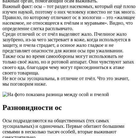
важный орган, помогающий осам выживать.
Важный факт: осы – тот раздел насекомых, который ещё плохо
изучен наукой, поэтому о них человеку известно не так много.
Правило, по которому отличают ос в зоологии – это «жалящее
насекомое, не относящееся к пчёлам и муравьям». Видно, что
определение слегка расплывчато.
Среди отличий ос от пчёл выделяют жало. Пчелиное жало
зазубрено, из-за чего застревает в коже, когда используется в
защиту, и пчела страдает, а осиное жало гладкое и не
представляет опасности для жизни осы при ужаливании.
Также осы во время самообороны могут использовать не
только своё жало, но и ротовой аппарат. Они чувствуют запах
своего яда, благодаря чему могут присоединиться к атаке
своего товарища.
Не все осы эусоциальны, в отличие от пчёл. Что это значит,
мы поговорим ниже.
Разновидности ос
Осы подразделяются на общественных (тех самых
эусоциальных) и одиночных. Первые обитают большими
семьями в несколько тысяч особей, вторые выживают
самостоятельно.