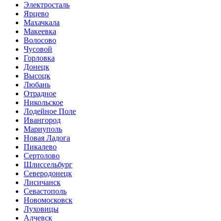
Электросталь
Ярцево
Махачкала
Макеевка
Волосово
Чусовой
Горловка
Донецк
Высоцк
Любань
Отрадное
Никольское
Лодейное Поле
Ивангород
Мариуполь
Новая Ладога
Пикалево
Сертолово
Шлиссельбург
Северодонецк
Лисичанск
Севастополь
Новомосковск
Луховицы
Алчевск