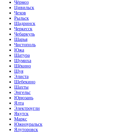
Чёрмоз
Цивильск
Чехов
Рыльск
Шадринск
Черкесск
Чебаркуль
Шарья
Чистополь
Южа
Шатура
Шумиха
Щёкино
Шуя
Элиста
Шебекино
Шахты
Энгельс
Юрюзань
Ялта
Электроугли
Якутск
Маркс
Южноуральск
Ялуторовск