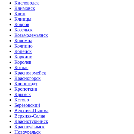
Кисловодск
Климовск
Клин
Клинцы
Ковров
Козельск
Козьмодемьянск
Коломна
Колпино
Копейск
Коркино
Королев
Котлас
Красноармейск
Красногорск
Кронштадт
Кропоткин
Крымск
Кстово
Берёзовский
Верхняя-Пышма
Верхняя-Салда
Краснотурьинск
Красноуфимск
Новоуральск