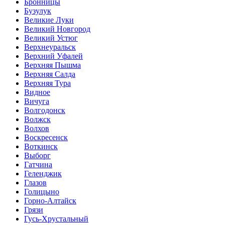
Бронницы
Бузулук
Великие Луки
Великий Новгород
Великий Устюг
Верхнеуральск
Верхний Уфалей
Верхняя Пышма
Верхняя Салда
Верхняя Тура
Видное
Вичуга
Волгодонск
Волжск
Волхов
Воскресенск
Воткинск
Выборг
Гатчина
Геленджик
Глазов
Голицыно
Горно-Алтайск
Грязи
Гусь-Хрустальный