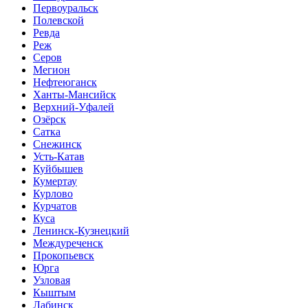
Первоуральск
Полевской
Ревда
Реж
Серов
Мегион
Нефтеюганск
Ханты-Мансийск
Верхний-Уфалей
Озёрск
Сатка
Снежинск
Усть-Катав
Куйбышев
Кумертау
Курлово
Курчатов
Куса
Ленинск-Кузнецкий
Междуреченск
Прокопьевск
Юрга
Узловая
Кыштым
Лабинск