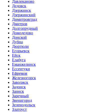
Давлеканово
Дедовск
Дзержинск
Дзержинский
Димитровград
Дмитров
Долгопрудный
Домодедово
Донской
Дубна
Дюртюли
Егорьевск
Ейск
Елабуга
Еманжелинск
Ессентуки
Ефремов
Железногорск
Заволжск
Задонск
Заинск
Заречный
Звенигород
Зеленодольск
Златоуст