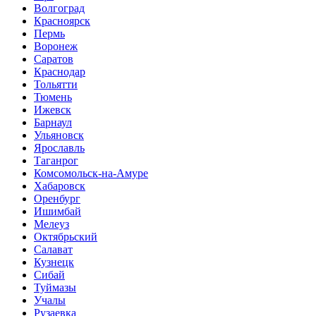
Волгоград
Красноярск
Пермь
Воронеж
Саратов
Краснодар
Тольятти
Тюмень
Ижевск
Барнаул
Ульяновск
Ярославль
Таганрог
Комсомольск-на-Амуре
Хабаровск
Оренбург
Ишимбай
Мелеуз
Октябрьский
Салават
Кузнецк
Сибай
Туймазы
Учалы
Рузаевка