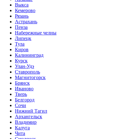
Выкса
Кемерово
Рязань
Астрахань
Пенза
Набережные челны
Липецк
Тула
Киров
Калининград
Курск
Улан-Удэ
Ставрополь
Магнитогорск
Брянск
Иваново
Тверь
Белгород
Сочи
Нижний Тагил
Архангельск
Владимир
Калуга
Чита
Смоленск