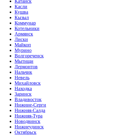
Катайск
Касли
Кушва
Кызыл
Коммунар
Котельники
Армянск
Лиски
Майкоп
Мурино
Волгореченск
Мытищи
Лермонтов
Нальчик
Невель
Михайловск
Находка
Заринск
Владивосток
Нижние-Серги
Нижняя-Салда
Нижняя-Тура
Новодвинск
Нижнеудинск
Октябрьск