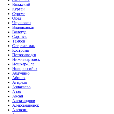
Волжский
Курган
Сургут
Орел
Череповец
Владикавказ
Вологда
Саранск
Тамбов
Стерлитамак
Кострома
Петрозаводск
Нижневартовск
Йошкар-Ола
Новороссийск
Абдулино
Абинск
Агидель
Азнакаево
Азов
Аксай
Александров
Александровск
Алексин