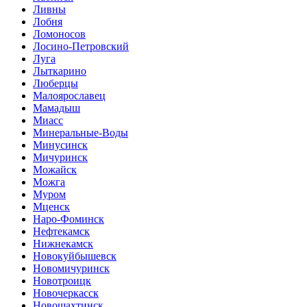
Ливны
Лобня
Ломоносов
Лосино-Петровский
Луга
Лыткарино
Люберцы
Малоярославец
Мамадыш
Миасс
Минеральные-Воды
Минусинск
Мичуринск
Можайск
Можга
Муром
Мценск
Наро-Фоминск
Нефтекамск
Нижнекамск
Новокуйбышевск
Новомичуринск
Новотроицк
Новочеркасск
Новошахтинск