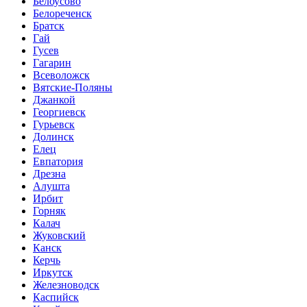
Белоусово
Белореченск
Братск
Гай
Гусев
Гагарин
Всеволожск
Вятские-Поляны
Джанкой
Георгиевск
Гурьевск
Долинск
Елец
Евпатория
Дрезна
Алушта
Ирбит
Горняк
Калач
Жуковский
Канск
Керчь
Иркутск
Железноводск
Каспийск