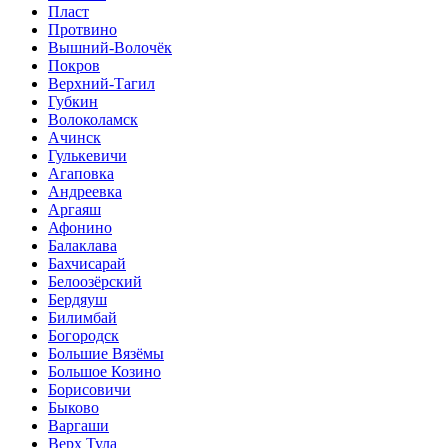
Пласт
Протвино
Вышний-Волочёк
Покров
Верхний-Тагил
Губкин
Волоколамск
Ачинск
Гулькевичи
Агаповка
Андреевка
Аргаяш
Афонино
Балаклава
Бахчисарай
Белоозёрский
Бердяуш
Билимбай
Богородск
Большие Вязёмы
Большое Козино
Борисовичи
Быково
Варгаши
Верх Тула