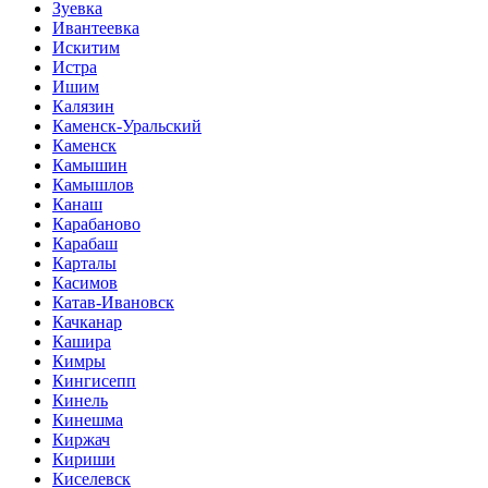
Зуевка
Ивантеевка
Искитим
Истра
Ишим
Калязин
Каменск-Уральский
Каменск
Камышин
Камышлов
Канаш
Карабаново
Карабаш
Карталы
Касимов
Катав-Ивановск
Качканар
Кашира
Кимры
Кингисепп
Кинель
Кинешма
Киржач
Кириши
Киселевск