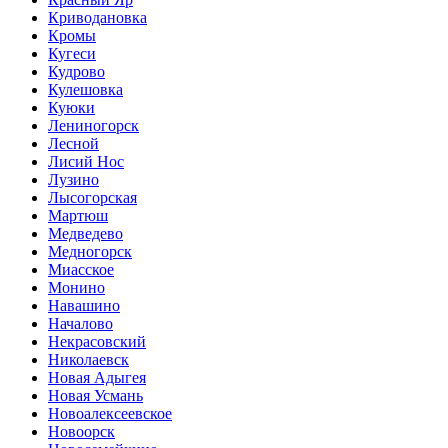
Криводановка
Кромы
Кугеси
Кудрово
Кулешовка
Куюки
Лениногорск
Лесной
Лисий Нос
Лузино
Лысогорская
Мартюш
Медведево
Медногорск
Миасское
Монино
Навашино
Началово
Некрасовский
Николаевск
Новая Адыгея
Новая Усмань
Новоалексеевское
Новоорск