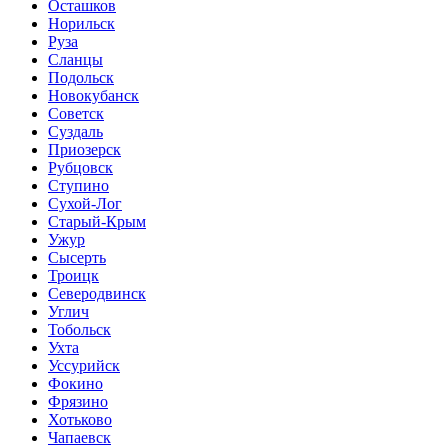
Осташков
Норильск
Руза
Сланцы
Подольск
Новокубанск
Советск
Суздаль
Приозерск
Рубцовск
Ступино
Сухой-Лог
Старый-Крым
Ужур
Сысерть
Троицк
Северодвинск
Углич
Тобольск
Ухта
Уссурийск
Фокино
Фрязино
Хотьково
Чапаевск