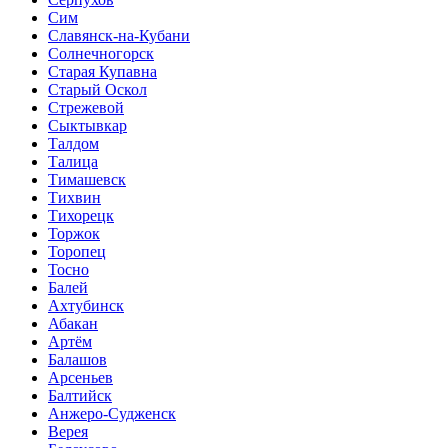
Сим
Славянск-на-Кубани
Солнечногорск
Старая Купавна
Старый Оскол
Стрежевой
Сыктывкар
Талдом
Талица
Тимашевск
Тихвин
Тихорецк
Торжок
Торопец
Тосно
Балей
Ахтубинск
Абакан
Артём
Балашов
Арсеньев
Балтийск
Анжеро-Судженск
Верея