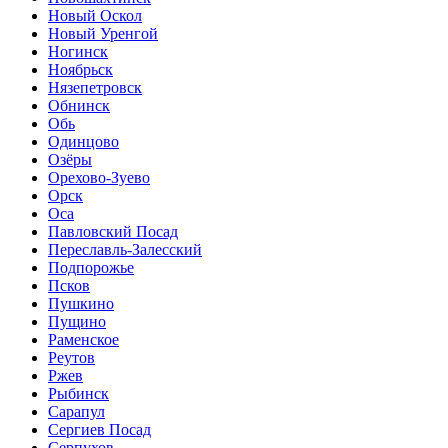
Новый Оскол
Новый Уренгой
Ногинск
Ноябрьск
Нязепетровск
Обнинск
Обь
Одинцово
Озёры
Орехово-Зуево
Орск
Оса
Павловский Посад
Переславль-Залесский
Подпорожье
Псков
Пушкино
Пущино
Раменское
Реутов
Ржев
Рыбинск
Сарапул
Сергиев Посад
Серпухов