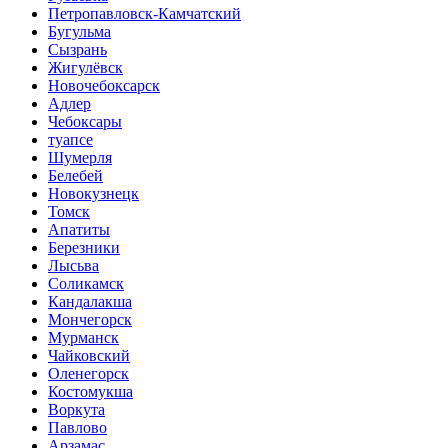
Петропавловск-Камчатский
Бугульма
Сызрань
Жигулёвск
Новочебоксарск
Адлер
Чебоксары
туапсе
Шумерля
Белебей
Новокузнецк
Томск
Апатиты
Березники
Лысьва
Соликамск
Кандалакша
Мончегорск
Мурманск
Чайковский
Оленегорск
Костомукша
Воркута
Павлово
Арзамас