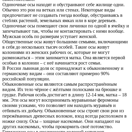
Одиночные осы находят и обустраивают себе жилище одни.
Обычно это рои на ветках или стенах. Некоторые виды
предпочитают не создавать гнезда вообще, обустраиваясь в
стеблях растений, земельных ямках или в коре деревьев.
Одиночные осы помещают свои личинки по одной в ячейку и
запечатывают так, чтобы не контактировать с ними вообще.
Мужская особь по размерам уступает женской.
Общественные осы живут большими семьями, включающими
в себя до нескольких тысяч особей. Такие осы живут
колониями из женских рабочих ос, которые не могут
размножаться – этим занимается матка. Она является первой
особью в колонии – с неё начинается рост семьи.
В России львиная доля ос принадлежат к обыкновенному и
германскому видам – они составляют примерно 90%
российской популяции.
Обыкновенные осы являются самым распространённым
видом. Их тело чёрное с жёлтыми полосками на брюшке и
грудке. Рабочая особь достигает в длину 12-14 мм, матка – 18
мм. Эти осы могут воспринимать муравьиные феромоны
своими усиками, что позволяет им находить муравьёв и
отбивать их добычу. Обыкновенные осы строят свои рои из
пережёванных древесных волокон, вход всегда расположен в
ножке снизу. Осы – хищные насекомые. Они нападают на
других насекомых, чтобы прокормить своё потомство.
Германские осы в численности колоний уступают