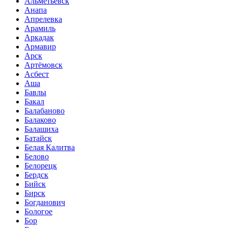
Альметьевск
Анапа
Апрелевка
Арамиль
Аркадак
Армавир
Арск
Артёмовск
Асбест
Аша
Бавлы
Бакал
Балабаново
Балаково
Балашиха
Батайск
Белая Калитва
Белово
Белорецк
Бердск
Бийск
Бирск
Богданович
Бологое
Бор