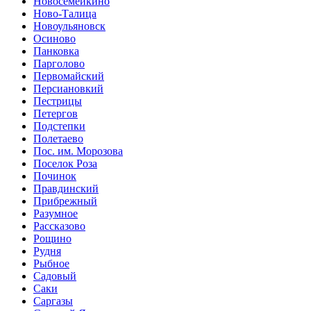
Новосемейкино
Ново-Талица
Новоульяновск
Осиново
Панковка
Парголово
Первомайский
Персиановкий
Пестрицы
Петергов
Подстепки
Полетаево
Пос. им. Морозова
Поселок Роза
Починок
Правдинский
Прибрежный
Разумное
Рассказово
Рощино
Рудня
Рыбное
Садовый
Саки
Саргазы