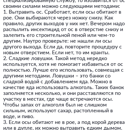
специализированную службу, то избавиться от ос
своими силами можно следующими методами:
1. Вытравить ос. Сработает, если осы обитают в
рое. Они выбираются через ножку снизу. Как
правило, других выходов у них нет. Вечером надо
распылить инсектицид от ос в отверстие снизу и
залепить его строительной пеной или чем-то
другим. Наутро проверьте: не нашли ли осы
другого выхода. Если да, повторите процедуру с
новым отверстием. Если нет, то им кранты.
2. Сладкие ловушки. Такой метод нередко
используется, хотя не помогает избавиться от ос
полностью. Лучше его использовать, совмещая с
другими методами. Ловушки – это банки со
сладкой водой с добавлением яда. Можно в
качестве яда использовать алкоголь. Таких банок
заполняется несколько, и они расставляются по
участку в местах, где чаще встречаются осы.
Чтобы запах от алкоголя был не слишком
сильным, используют сахар, растопленный в
воде, и пиво.
3. Если осы обитают не в рое, а под корой дерева
или в дупле, их можно вытравить едким дымом.