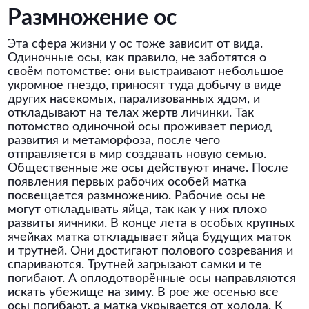
Размножение ос
Эта сфера жизни у ос тоже зависит от вида.
Одиночные осы, как правило, не заботятся о
своём потомстве: они выстраивают небольшое
укромное гнездо, приносят туда добычу в виде
других насекомых, парализованных ядом, и
откладывают на телах жертв личинки. Так
потомство одиночной осы проживает период
развития и метаморфоза, после чего
отправляется в мир создавать новую семью.
Общественные же осы действуют иначе. После
появления первых рабочих особей матка
посвещается размножению. Рабочие осы не
могут откладывать яйца, так как у них плохо
развиты яичники. В конце лета в особых крупных
ячейках матка откладывает яйца будущих маток
и трутней. Они достигают полового созревания и
спариваются. Трутней загрызают самки и те
погибают. А оплодотворённые осы направляются
искать убежище на зиму. В рое же осенью все
осы погибают, а матка укрывается от холода. К