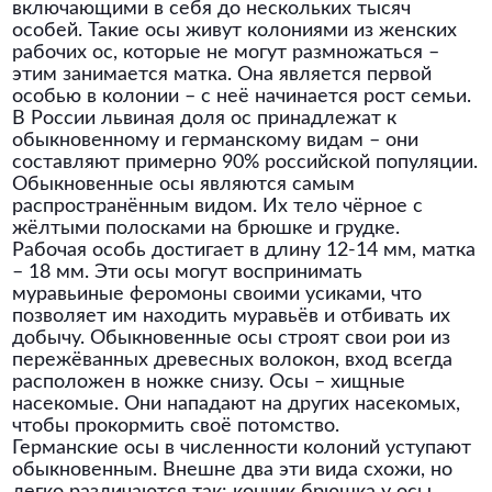
включающими в себя до нескольких тысяч
особей. Такие осы живут колониями из женских
рабочих ос, которые не могут размножаться –
этим занимается матка. Она является первой
особью в колонии – с неё начинается рост семьи.
В России львиная доля ос принадлежат к
обыкновенному и германскому видам – они
составляют примерно 90% российской популяции.
Обыкновенные осы являются самым
распространённым видом. Их тело чёрное с
жёлтыми полосками на брюшке и грудке.
Рабочая особь достигает в длину 12-14 мм, матка
– 18 мм. Эти осы могут воспринимать
муравьиные феромоны своими усиками, что
позволяет им находить муравьёв и отбивать их
добычу. Обыкновенные осы строят свои рои из
пережёванных древесных волокон, вход всегда
расположен в ножке снизу. Осы – хищные
насекомые. Они нападают на других насекомых,
чтобы прокормить своё потомство.
Германские осы в численности колоний уступают
обыкновенным. Внешне два эти вида схожи, но