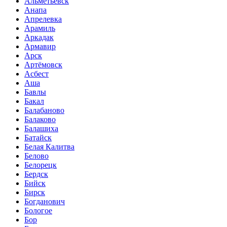
Альметьевск
Анапа
Апрелевка
Арамиль
Аркадак
Армавир
Арск
Артёмовск
Асбест
Аша
Бавлы
Бакал
Балабаново
Балаково
Балашиха
Батайск
Белая Калитва
Белово
Белорецк
Бердск
Бийск
Бирск
Богданович
Бологое
Бор