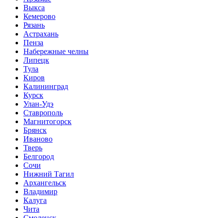
Выкса
Кемерово
Рязань
Астрахань
Пенза
Набережные челны
Липецк
Тула
Киров
Калининград
Курск
Улан-Удэ
Ставрополь
Магнитогорск
Брянск
Иваново
Тверь
Белгород
Сочи
Нижний Тагил
Архангельск
Владимир
Калуга
Чита
Смоленск