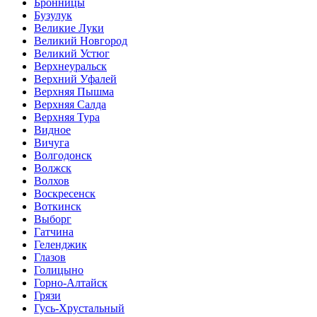
Бронницы
Бузулук
Великие Луки
Великий Новгород
Великий Устюг
Верхнеуральск
Верхний Уфалей
Верхняя Пышма
Верхняя Салда
Верхняя Тура
Видное
Вичуга
Волгодонск
Волжск
Волхов
Воскресенск
Воткинск
Выборг
Гатчина
Геленджик
Глазов
Голицыно
Горно-Алтайск
Грязи
Гусь-Хрустальный