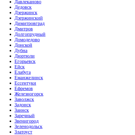
Давлеканово
Дедовск
Дзержинск
Дзержинский
Димитровград
Дмитров
Долгопрудный
Домодедово
Донской
Дубна
Дюртюли
Егорьевск
Ейск
Елабуга
Еманжелинск
Ессентуки
Ефремов
Железногорск
Заволжск
Задонск
Заинск
Заречный
Звенигород
Зеленодольск
Златоуст