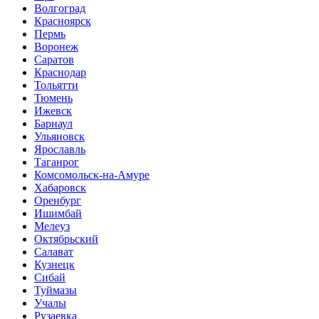
Волгоград
Красноярск
Пермь
Воронеж
Саратов
Краснодар
Тольятти
Тюмень
Ижевск
Барнаул
Ульяновск
Ярославль
Таганрог
Комсомольск-на-Амуре
Хабаровск
Оренбург
Ишимбай
Мелеуз
Октябрьский
Салават
Кузнецк
Сибай
Туймазы
Учалы
Рузаевка