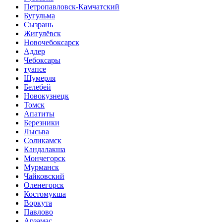
Петропавловск-Камчатский
Бугульма
Сызрань
Жигулёвск
Новочебоксарск
Адлер
Чебоксары
туапсе
Шумерля
Белебей
Новокузнецк
Томск
Апатиты
Березники
Лысьва
Соликамск
Кандалакша
Мончегорск
Мурманск
Чайковский
Оленегорск
Костомукша
Воркута
Павлово
Арзамас