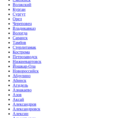
Волжский
Курган
Сургут
Орел
Череповец
Владикавказ
Вологда
Саранск
Тамбов
Стерлитамак
Кострома
Петрозаводск
Нижневартовск
Йошкар-Ола
Новороссийск
Абдулино
Абинск
Агидель
Азнакаево
Азов
Аксай
Александров
Александровск
Алексин