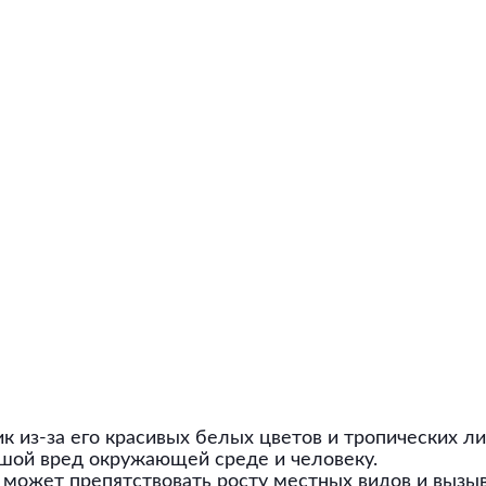
 из-за его красивых белых цветов и тропических ли
ьшой вред окружающей среде и человеку.
н может препятствовать росту местных видов и вызы