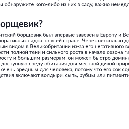
ы обнаружите кого-либо из них в саду, важно немед
 борщевик?
гантский борщевик был впервые завезен в Европу и В
ративных садов по всей стране. Через несколько д
ным видом в Великобритании из-за его негативного в
сти полной тени и сильного роста в начале сезона 
росту и большим размерам, он может быстро доминир
т доступную среду обитания для местной дикой прир
очень вредным для человека, потому что его сок со
ствия включают волдыри, сыпь, рубцы или пигмент