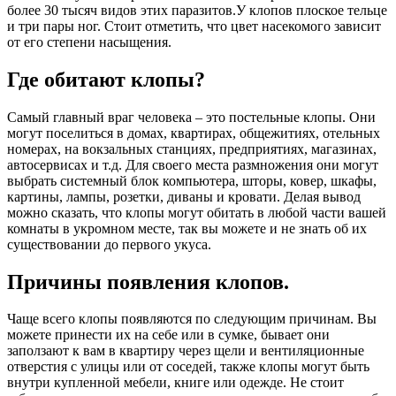
более 30 тысяч видов этих паразитов.У клопов плоское тельце
и три пары ног. Стоит отметить, что цвет насекомого зависит
от его степени насыщения.
Где обитают клопы?
Самый главный враг человека – это постельные клопы. Они
могут поселиться в домах, квартирах, общежитиях, отельных
номерах, на вокзальных станциях, предприятиях, магазинах,
автосервисах и т.д. Для своего места размножения они могут
выбрать системный блок компьютера, шторы, ковер, шкафы,
картины, лампы, розетки, диваны и кровати. Делая вывод
можно сказать, что клопы могут обитать в любой части вашей
комнаты в укромном месте, так вы можете и не знать об их
существовании до первого укуса.
Причины появления клопов.
Чаще всего клопы появляются по следующим причинам. Вы
можете принести их на себе или в сумке, бывает они
заползают к вам в квартиру через щели и вентиляционные
отверстия с улицы или от соседей, также клопы могут быть
внутри купленной мебели, книге или одежде. Не стоит