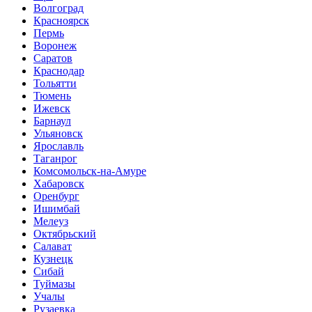
Волгоград
Красноярск
Пермь
Воронеж
Саратов
Краснодар
Тольятти
Тюмень
Ижевск
Барнаул
Ульяновск
Ярославль
Таганрог
Комсомольск-на-Амуре
Хабаровск
Оренбург
Ишимбай
Мелеуз
Октябрьский
Салават
Кузнецк
Сибай
Туймазы
Учалы
Рузаевка