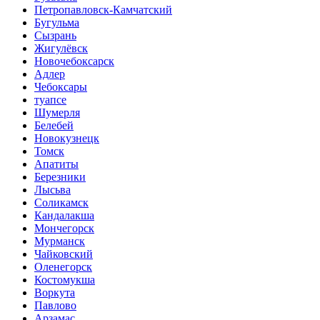
Петропавловск-Камчатский
Бугульма
Сызрань
Жигулёвск
Новочебоксарск
Адлер
Чебоксары
туапсе
Шумерля
Белебей
Новокузнецк
Томск
Апатиты
Березники
Лысьва
Соликамск
Кандалакша
Мончегорск
Мурманск
Чайковский
Оленегорск
Костомукша
Воркута
Павлово
Арзамас