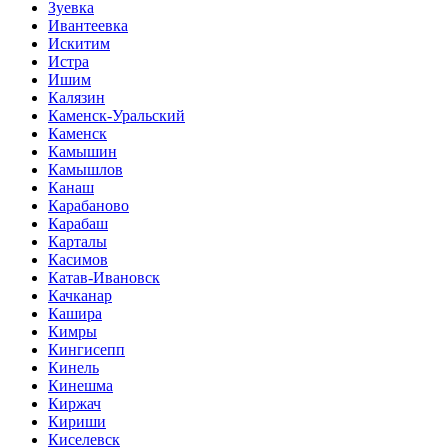
Зуевка
Ивантеевка
Искитим
Истра
Ишим
Калязин
Каменск-Уральский
Каменск
Камышин
Камышлов
Канаш
Карабаново
Карабаш
Карталы
Касимов
Катав-Ивановск
Качканар
Кашира
Кимры
Кингисепп
Кинель
Кинешма
Киржач
Кириши
Киселевск