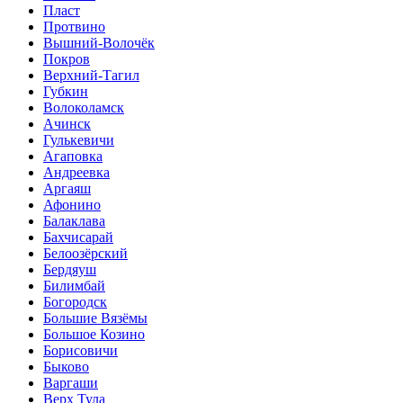
Пласт
Протвино
Вышний-Волочёк
Покров
Верхний-Тагил
Губкин
Волоколамск
Ачинск
Гулькевичи
Агаповка
Андреевка
Аргаяш
Афонино
Балаклава
Бахчисарай
Белоозёрский
Бердяуш
Билимбай
Богородск
Большие Вязёмы
Большое Козино
Борисовичи
Быково
Варгаши
Верх Тула