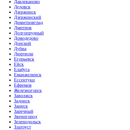
Давлеканово
Дедовск
Дзержинск
Дзержинский
Димитровград
Дмитров
Долгопрудный
Домодедово
Донской
Дубна
Дюртюли
Егорьевск
Ейск
Елабуга
Еманжелинск
Ессентуки
Ефремов
Железногорск
Заволжск
Задонск
Заинск
Заречный
Звенигород
Зеленодольск
Златоуст