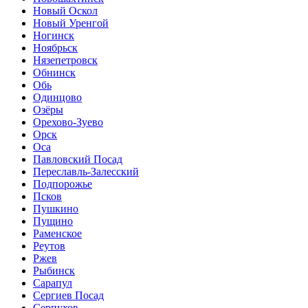
Новый Оскол
Новый Уренгой
Ногинск
Ноябрьск
Нязепетровск
Обнинск
Обь
Одинцово
Озёры
Орехово-Зуево
Орск
Оса
Павловский Посад
Переславль-Залесский
Подпорожье
Псков
Пушкино
Пущино
Раменское
Реутов
Ржев
Рыбинск
Сарапул
Сергиев Посад
Серпухов