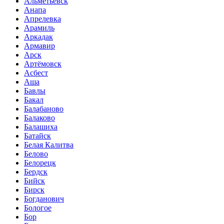
Альметьевск
Анапа
Апрелевка
Арамиль
Аркадак
Армавир
Арск
Артёмовск
Асбест
Аша
Бавлы
Бакал
Балабаново
Балаково
Балашиха
Батайск
Белая Калитва
Белово
Белорецк
Бердск
Бийск
Бирск
Богданович
Бологое
Бор