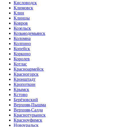
Кисловодск
Климовск
Клин
Клинцы
Ковров
Козельск
Козьмодемьянск
Коломна
Колпино
Копейск
Коркино
Королев
Котлас
Красноармейск
Красногорск
Кронштадт
Кропоткин
Крымск
Кстово
Берёзовский
Верхняя-Пышма
Верхняя-Салда
Краснотурьинск
Красноуфимск
Новоуральск