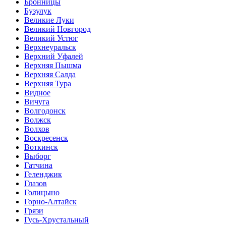
Бронницы
Бузулук
Великие Луки
Великий Новгород
Великий Устюг
Верхнеуральск
Верхний Уфалей
Верхняя Пышма
Верхняя Салда
Верхняя Тура
Видное
Вичуга
Волгодонск
Волжск
Волхов
Воскресенск
Воткинск
Выборг
Гатчина
Геленджик
Глазов
Голицыно
Горно-Алтайск
Грязи
Гусь-Хрустальный