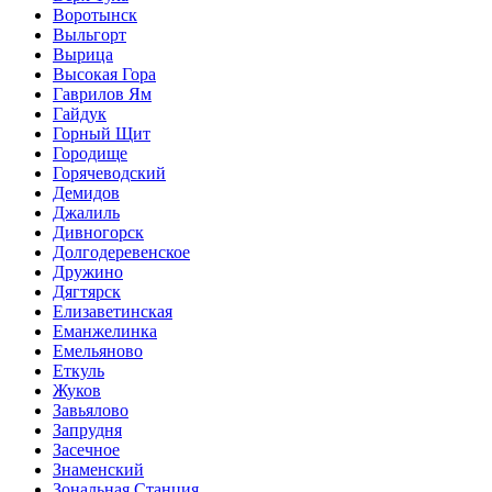
Воротынск
Выльгорт
Вырица
Высокая Гора
Гаврилов Ям
Гайдук
Горный Щит
Городище
Горячеводский
Демидов
Джалиль
Дивногорск
Долгодеревенское
Дружино
Дягтярск
Елизаветинская
Еманжелинка
Емельяново
Еткуль
Жуков
Завьялово
Запрудня
Засечное
Знаменский
Зональная Станция