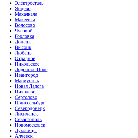
Электросталь
Ярцево
Махачкала
Макеевка
Волосово
Чусовой
Горловка
Донецк
Высоцк
Любань
Отрадное
Никольское
Лодейное Поле
Ивангород
Мариуполь
Новая Ладога
Пикалево
Сертолово
Шлиссельбург
Северодонецк
Лисичанск
Севастополь
Новомосковск
Луховицы
Алчевск