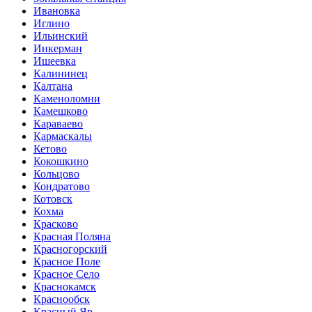
Ивановка
Иглино
Ильинский
Инкерман
Ишеевка
Калининец
Калтана
Каменоломни
Камешково
Караваево
Кармаскалы
Кетово
Кокошкино
Кольцово
Кондратово
Котовск
Кохма
Красково
Красная Поляна
Красногорский
Красное Поле
Красное Село
Краснокамск
Краснообск
Красный Яр