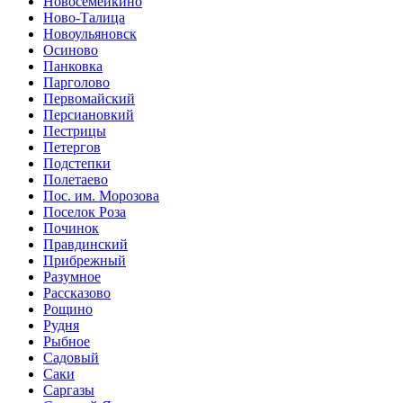
Новосемейкино
Ново-Талица
Новоульяновск
Осиново
Панковка
Парголово
Первомайский
Персиановкий
Пестрицы
Петергов
Подстепки
Полетаево
Пос. им. Морозова
Поселок Роза
Починок
Правдинский
Прибрежный
Разумное
Рассказово
Рощино
Рудня
Рыбное
Садовый
Саки
Саргазы