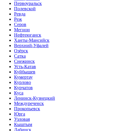
Первоуральск
Полевской
Ревда
Реж
Серов
Мегион
Нефтеюганск
Ханты-Мансийск
Верхний-Уфалей
Озёрск
Сатка
Снежинск
Усть-Катав
Куйбышев
Кумертау
Курлово
Курчатов
Куса
Ленинск-Кузнецкий
Междуреченск
Прокопьевск
Юрга
Узловая
Кыштым
Лабинск