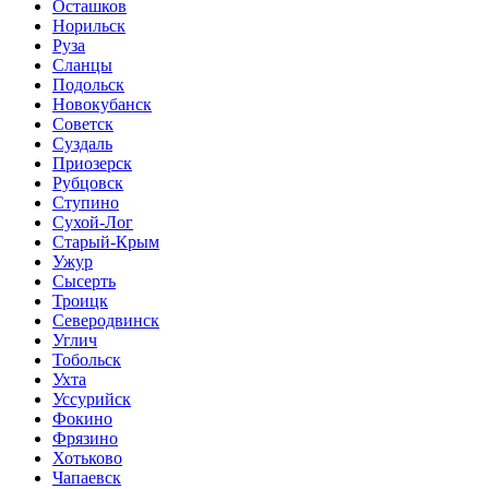
Осташков
Норильск
Руза
Сланцы
Подольск
Новокубанск
Советск
Суздаль
Приозерск
Рубцовск
Ступино
Сухой-Лог
Старый-Крым
Ужур
Сысерть
Троицк
Северодвинск
Углич
Тобольск
Ухта
Уссурийск
Фокино
Фрязино
Хотьково
Чапаевск