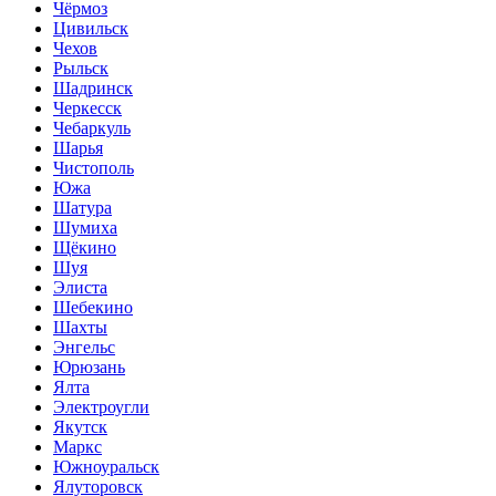
Чёрмоз
Цивильск
Чехов
Рыльск
Шадринск
Черкесск
Чебаркуль
Шарья
Чистополь
Южа
Шатура
Шумиха
Щёкино
Шуя
Элиста
Шебекино
Шахты
Энгельс
Юрюзань
Ялта
Электроугли
Якутск
Маркс
Южноуральск
Ялуторовск