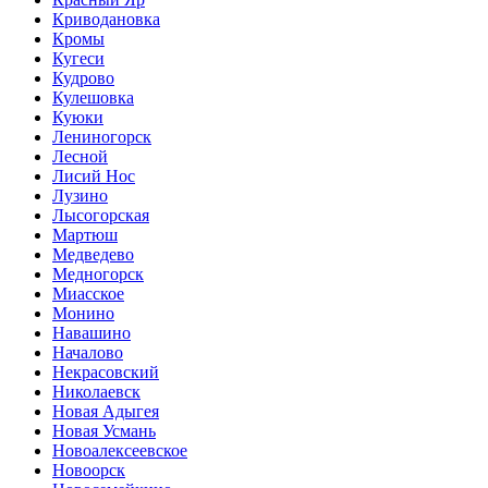
Криводановка
Кромы
Кугеси
Кудрово
Кулешовка
Куюки
Лениногорск
Лесной
Лисий Нос
Лузино
Лысогорская
Мартюш
Медведево
Медногорск
Миасское
Монино
Навашино
Началово
Некрасовский
Николаевск
Новая Адыгея
Новая Усмань
Новоалексеевское
Новоорск