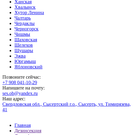
Ханская
Хвалынск
Хутор Ленина
Чалтарь
Чердаклы
Черногорск
Чишмы
Шаховская
Шелехов
Шушары
Эжва
Юргамыш
Яблоновский
Позвоните сейчас:
‪+7 908 041-10-29
Напишите на почту:
ses.ob@yandex.ru
Наш адрес:
Свердловская обл., Сысертский г.о., Сысерть, ул. Тимирязева,
41
Главная
Дезинсекция