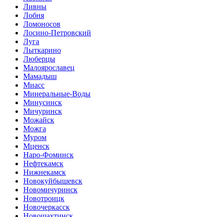
Ливны
Лобня
Ломоносов
Лосино-Петровский
Луга
Лыткарино
Люберцы
Малоярославец
Мамадыш
Миасс
Минеральные-Воды
Минусинск
Мичуринск
Можайск
Можга
Муром
Мценск
Наро-Фоминск
Нефтекамск
Нижнекамск
Новокуйбышевск
Новомичуринск
Новотроицк
Новочеркасск
Новошахтинск