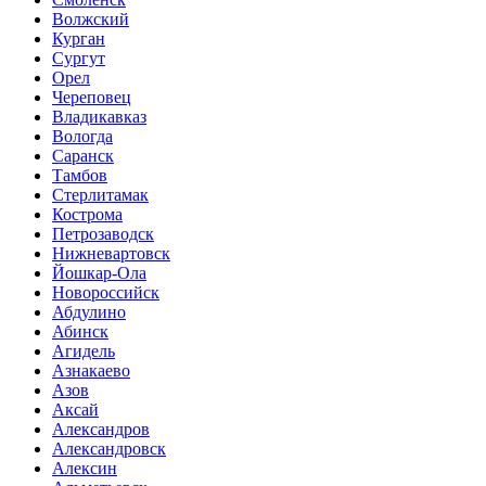
Волжский
Курган
Сургут
Орел
Череповец
Владикавказ
Вологда
Саранск
Тамбов
Стерлитамак
Кострома
Петрозаводск
Нижневартовск
Йошкар-Ола
Новороссийск
Абдулино
Абинск
Агидель
Азнакаево
Азов
Аксай
Александров
Александровск
Алексин