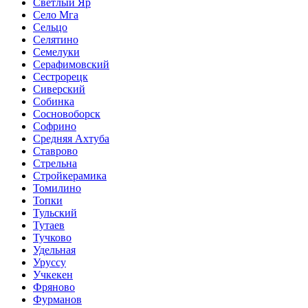
Светлый Яр
Село Мга
Сельцо
Селятино
Семелуки
Серафимовский
Сестрорецк
Сиверский
Собинка
Сосновоборск
Софрино
Средняя Ахтуба
Ставрово
Стрельна
Стройкерамика
Томилино
Топки
Тульский
Тутаев
Тучково
Удельная
Уруссу
Учкекен
Фряново
Фурманов