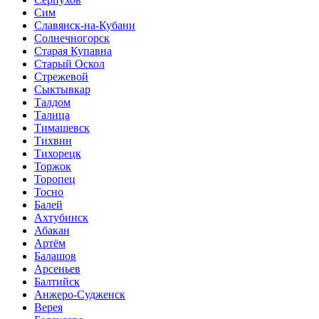
Сим
Славянск-на-Кубани
Солнечногорск
Старая Купавна
Старый Оскол
Стрежевой
Сыктывкар
Талдом
Талица
Тимашевск
Тихвин
Тихорецк
Торжок
Торопец
Тосно
Балей
Ахтубинск
Абакан
Артём
Балашов
Арсеньев
Балтийск
Анжеро-Судженск
Верея