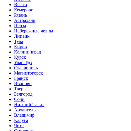
Выкса
Кемерово
Рязань
Астрахань
Пенза
Набережные челны
Липецк
Тула
Киров
Калининград
Курск
Улан-Удэ
Ставрополь
Магнитогорск
Брянск
Иваново
Тверь
Белгород
Сочи
Нижний Тагил
Архангельск
Владимир
Калуга
Чита
Смоленск