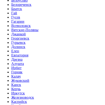
Белоусово
Белореченск
Братск
Гай
Гусев
Гагарин
Всеволожск
Вятские-Поляны
Джанкой
Георгиевск
Гурьевск
Долинск
Елец
Евпатория
Дрезна
Алушта
Ирбит
Горняк
Калач
Жуковский
Канск
Керчь
Иркутск
Железноводск
Каспийск