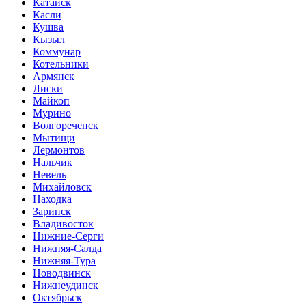
Катайск
Касли
Кушва
Кызыл
Коммунар
Котельники
Армянск
Лиски
Майкоп
Мурино
Волгореченск
Мытищи
Лермонтов
Нальчик
Невель
Михайловск
Находка
Заринск
Владивосток
Нижние-Серги
Нижняя-Салда
Нижняя-Тура
Новодвинск
Нижнеудинск
Октябрьск