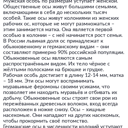
Мужская особь по размерам уступает женской.
Общественные осы живут большими семьями,
включающими в себя до нескольких тысяч
особей. Такие осы живут колониями из женских
рабочих ос, которые не могут размножаться –
этим занимается матка. Она является первой
особью в колонии – с неё начинается рост семьи.
В России львиная доля ос принадлежат к
обыкновенному и германскому видам – они
составляют примерно 90% российской популяции.
Обыкновенные осы являются самым
распространённым видом. Их тело чёрное с
жёлтыми полосками на брюшке и грудке.
Рабочая особь достигает в длину 12-14 мм, матка
– 18 мм. Эти осы могут воспринимать
муравьиные феромоны своими усиками, что
позволяет им находить муравьёв и отбивать их
добычу. Обыкновенные осы строят свои рои из
пережёванных древесных волокон, вход всегда
расположен в ножке снизу. Осы – хищные
насекомые. Они нападают на других насекомых,
чтобы прокормить своё потомство.
Германские осы в численности колоний уступают