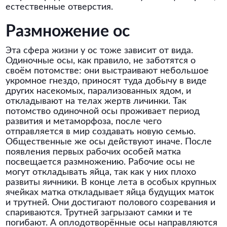
естественные отверстия.
Размножение ос
Эта сфера жизни у ос тоже зависит от вида.
Одиночные осы, как правило, не заботятся о
своём потомстве: они выстраивают небольшое
укромное гнездо, приносят туда добычу в виде
других насекомых, парализованных ядом, и
откладывают на телах жертв личинки. Так
потомство одиночной осы проживает период
развития и метаморфоза, после чего
отправляется в мир создавать новую семью.
Общественные же осы действуют иначе. После
появления первых рабочих особей матка
посвещается размножению. Рабочие осы не
могут откладывать яйца, так как у них плохо
развиты яичники. В конце лета в особых крупных
ячейках матка откладывает яйца будущих маток
и трутней. Они достигают полового созревания и
спариваются. Трутней загрызают самки и те
погибают. А оплодотворённые осы направляются