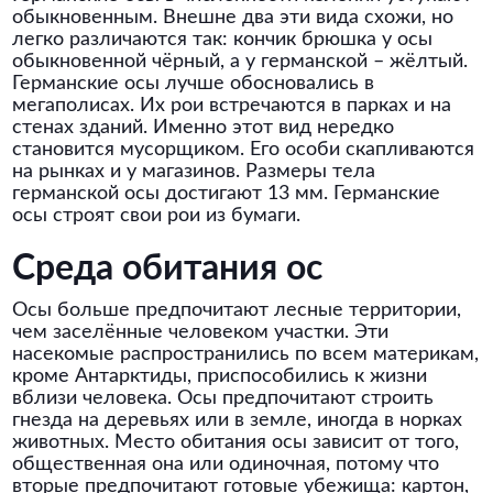
обыкновенным. Внешне два эти вида схожи, но
легко различаются так: кончик брюшка у осы
обыкновенной чёрный, а у германской – жёлтый.
Германские осы лучше обосновались в
мегаполисах. Их рои встречаются в парках и на
стенах зданий. Именно этот вид нередко
становится мусорщиком. Его особи скапливаются
на рынках и у магазинов. Размеры тела
германской осы достигают 13 мм. Германские
осы строят свои рои из бумаги.
Среда обитания ос
Осы больше предпочитают лесные территории,
чем заселённые человеком участки. Эти
насекомые распространились по всем материкам,
кроме Антарктиды, приспособились к жизни
вблизи человека. Осы предпочитают строить
гнезда на деревьях или в земле, иногда в норках
животных. Место обитания осы зависит от того,
общественная она или одиночная, потому что
вторые предпочитают готовые убежища: картон,