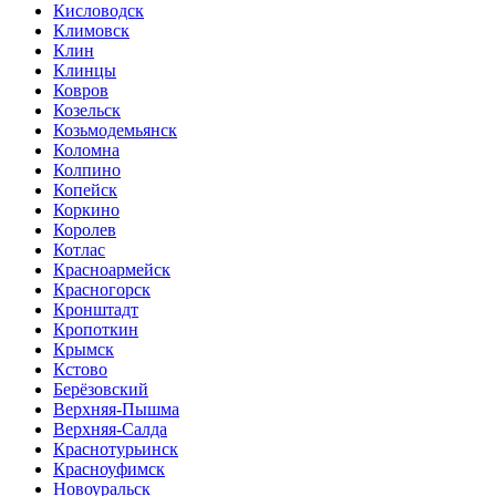
Кисловодск
Климовск
Клин
Клинцы
Ковров
Козельск
Козьмодемьянск
Коломна
Колпино
Копейск
Коркино
Королев
Котлас
Красноармейск
Красногорск
Кронштадт
Кропоткин
Крымск
Кстово
Берёзовский
Верхняя-Пышма
Верхняя-Салда
Краснотурьинск
Красноуфимск
Новоуральск