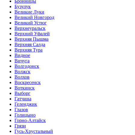
Бронницы
Бузулук
Великие Луки
Великий Новгород
Великий Устюг
Верхнеуральск
Верхний Уфалей
Верхняя Пышма
Верхняя Салда
Верхняя Тура
Видное
Вичуга
Волгодонск
Волжск
Волхов
Воскресенск
Воткинск
Выборг
Гатчина
Геленджик
Глазов
Голицыно
Горно-Алтайск
Грязи
Гусь-Хрустальный