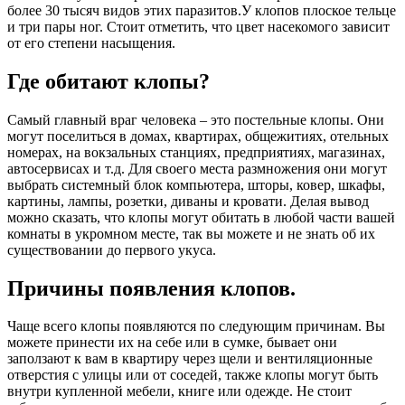
более 30 тысяч видов этих паразитов.У клопов плоское тельце
и три пары ног. Стоит отметить, что цвет насекомого зависит
от его степени насыщения.
Где обитают клопы?
Самый главный враг человека – это постельные клопы. Они
могут поселиться в домах, квартирах, общежитиях, отельных
номерах, на вокзальных станциях, предприятиях, магазинах,
автосервисах и т.д. Для своего места размножения они могут
выбрать системный блок компьютера, шторы, ковер, шкафы,
картины, лампы, розетки, диваны и кровати. Делая вывод
можно сказать, что клопы могут обитать в любой части вашей
комнаты в укромном месте, так вы можете и не знать об их
существовании до первого укуса.
Причины появления клопов.
Чаще всего клопы появляются по следующим причинам. Вы
можете принести их на себе или в сумке, бывает они
заползают к вам в квартиру через щели и вентиляционные
отверстия с улицы или от соседей, также клопы могут быть
внутри купленной мебели, книге или одежде. Не стоит