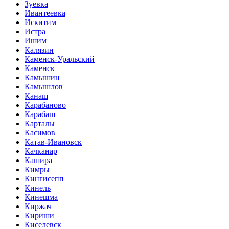
Зуевка
Ивантеевка
Искитим
Истра
Ишим
Калязин
Каменск-Уральский
Каменск
Камышин
Камышлов
Канаш
Карабаново
Карабаш
Карталы
Касимов
Катав-Ивановск
Качканар
Кашира
Кимры
Кингисепп
Кинель
Кинешма
Киржач
Кириши
Киселевск