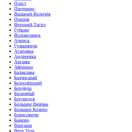
Пласт
Протвино
Вышний-Волочёк
Покров
Верхний-Тагил
Губкин
Волоколамск
Ачинск
Гулькевичи
Агаповка
Андреевка
Аргаяш
Афонино
Балаклава
Бахчисарай
Белоозёрский
Бердяуш
Билимбай
Богородск
Большие Вязёмы
Большое Козино
Борисовичи
Быково
Варгаши
Верх Тула