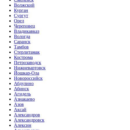
Волжский
Курган
Сургут
Орел
Череповец
Владикавказ
Вологда
Саранск
Тамбов
Стерлитамак
Кострома
Петрозаводск
Нижневартовск
Йошкар-Ола
Новороссийск
Абдулино
Абинск
Агидель
Азнакаево
Азов
Аксай
Александров
Александровск
Алексин