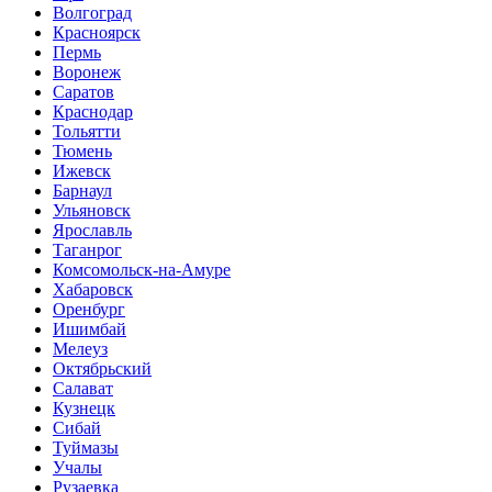
Волгоград
Красноярск
Пермь
Воронеж
Саратов
Краснодар
Тольятти
Тюмень
Ижевск
Барнаул
Ульяновск
Ярославль
Таганрог
Комсомольск-на-Амуре
Хабаровск
Оренбург
Ишимбай
Мелеуз
Октябрьский
Салават
Кузнецк
Сибай
Туймазы
Учалы
Рузаевка