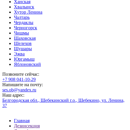
Ханская
Хвалынск
Хутор Ленина
Чалтарь
Чердаклы
Черногорск
Чишмы
Шаховская
Шелехов
Шушары
Эжва
Юргамыш
Яблоновский
Позвоните сейчас:
‪+7 908 041-10-29
Напишите на почту:
ses.ob@yandex.ru
Наш адрес:
Белгородская обл., Шебекинский г.о., Шебекино, ул. Ленина,
37
Главная
Дезинсекция