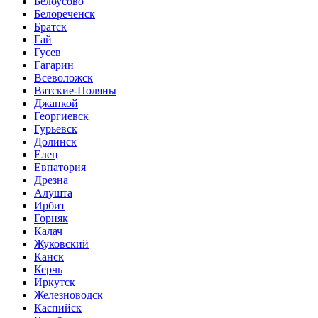
Белоусово
Белореченск
Братск
Гай
Гусев
Гагарин
Всеволожск
Вятские-Поляны
Джанкой
Георгиевск
Гурьевск
Долинск
Елец
Евпатория
Дрезна
Алушта
Ирбит
Горняк
Калач
Жуковский
Канск
Керчь
Иркутск
Железноводск
Каспийск