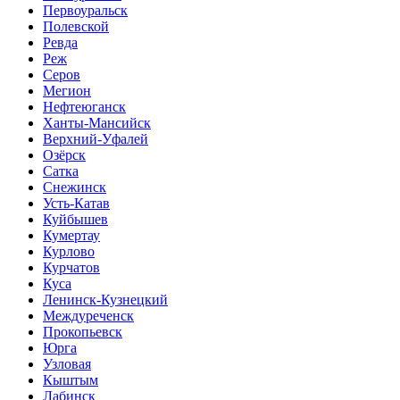
Первоуральск
Полевской
Ревда
Реж
Серов
Мегион
Нефтеюганск
Ханты-Мансийск
Верхний-Уфалей
Озёрск
Сатка
Снежинск
Усть-Катав
Куйбышев
Кумертау
Курлово
Курчатов
Куса
Ленинск-Кузнецкий
Междуреченск
Прокопьевск
Юрга
Узловая
Кыштым
Лабинск