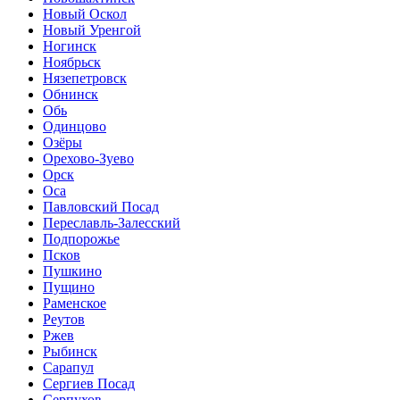
Новый Оскол
Новый Уренгой
Ногинск
Ноябрьск
Нязепетровск
Обнинск
Обь
Одинцово
Озёры
Орехово-Зуево
Орск
Оса
Павловский Посад
Переславль-Залесский
Подпорожье
Псков
Пушкино
Пущино
Раменское
Реутов
Ржев
Рыбинск
Сарапул
Сергиев Посад
Серпухов