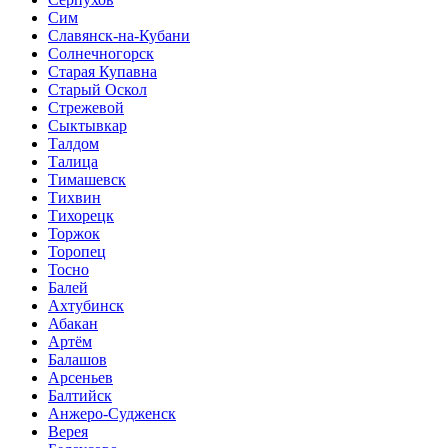
Сим
Славянск-на-Кубани
Солнечногорск
Старая Купавна
Старый Оскол
Стрежевой
Сыктывкар
Талдом
Талица
Тимашевск
Тихвин
Тихорецк
Торжок
Торопец
Тосно
Балей
Ахтубинск
Абакан
Артём
Балашов
Арсеньев
Балтийск
Анжеро-Судженск
Верея