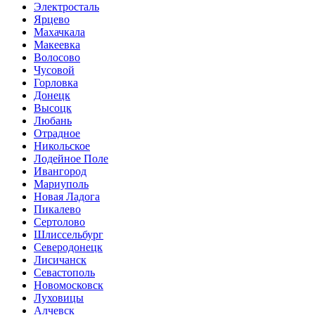
Электросталь
Ярцево
Махачкала
Макеевка
Волосово
Чусовой
Горловка
Донецк
Высоцк
Любань
Отрадное
Никольское
Лодейное Поле
Ивангород
Мариуполь
Новая Ладога
Пикалево
Сертолово
Шлиссельбург
Северодонецк
Лисичанск
Севастополь
Новомосковск
Луховицы
Алчевск