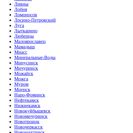
Ливны
Лобня
Ломоносов
Лосино-Петровский
Луга
Лыткарино
Люберцы
Малоярославец
Мамадыш
Миасс
Минеральные-Воды
Минусинск
Мичуринск
Можайск
Можга
Муром
Мценск
Наро-Фоминск
Нефтекамск
Нижнекамск
Новокуйбышевск
Новомичуринск
Новотроицк
Новочеркасск
Новошахтинск