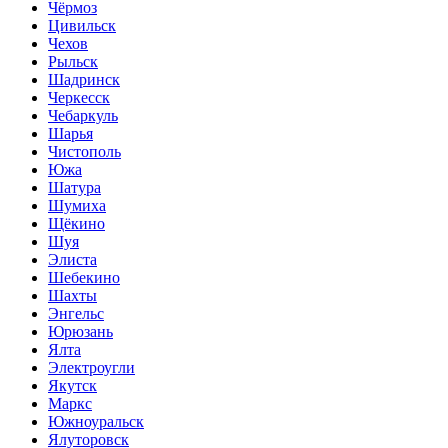
Чёрмоз
Цивильск
Чехов
Рыльск
Шадринск
Черкесск
Чебаркуль
Шарья
Чистополь
Южа
Шатура
Шумиха
Щёкино
Шуя
Элиста
Шебекино
Шахты
Энгельс
Юрюзань
Ялта
Электроугли
Якутск
Маркс
Южноуральск
Ялуторовск