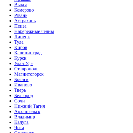
Выкса
Кемерово
Рязань
Астрахань
Пенза
Набережные челны
Липецк
Тула
Киров
Калининград
Курск
Улан-Удэ
Ставрополь
Магнитогорск
Брянск
Иваново
Тверь
Белгород
Сочи
Нижний Тагил
Архангельск
Владимир
Калуга
Чита
Смоленск