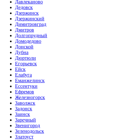
Давлеканово
Дедовск
Дзержинск
Дзержинский
Димитровград
Дмитров
Долгопрудный
Домодедово
Донской
Дубна
Дюртюли
Егорьевск
Ейск
Елабуга
Еманжелинск
Ессентуки
Ефремов
Железногорск
Заволжск
Задонск
Заинск
Заречный
Звенигород
Зеленодольск
Златоуст