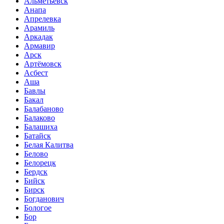
Альметьевск
Анапа
Апрелевка
Арамиль
Аркадак
Армавир
Арск
Артёмовск
Асбест
Аша
Бавлы
Бакал
Балабаново
Балаково
Балашиха
Батайск
Белая Калитва
Белово
Белорецк
Бердск
Бийск
Бирск
Богданович
Бологое
Бор