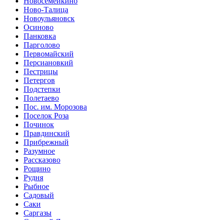
Новосемейкино
Ново-Талица
Новоульяновск
Осиново
Панковка
Парголово
Первомайский
Персиановкий
Пестрицы
Петергов
Подстепки
Полетаево
Пос. им. Морозова
Поселок Роза
Починок
Правдинский
Прибрежный
Разумное
Рассказово
Рощино
Рудня
Рыбное
Садовый
Саки
Саргазы