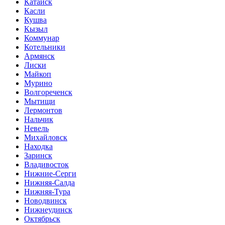
Катайск
Касли
Кушва
Кызыл
Коммунар
Котельники
Армянск
Лиски
Майкоп
Мурино
Волгореченск
Мытищи
Лермонтов
Нальчик
Невель
Михайловск
Находка
Заринск
Владивосток
Нижние-Серги
Нижняя-Салда
Нижняя-Тура
Новодвинск
Нижнеудинск
Октябрьск