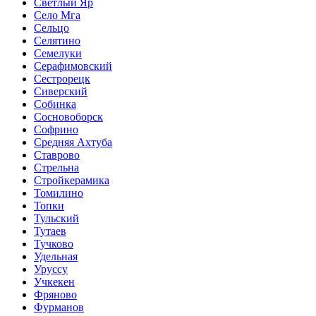
Светлый Яр
Село Мга
Сельцо
Селятино
Семелуки
Серафимовский
Сестрорецк
Сиверский
Собинка
Сосновоборск
Софрино
Средняя Ахтуба
Ставрово
Стрельна
Стройкерамика
Томилино
Топки
Тульский
Тутаев
Тучково
Удельная
Уруссу
Учкекен
Фряново
Фурманов