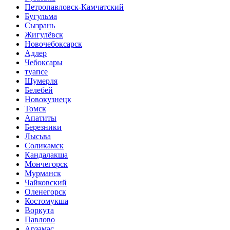
Петропавловск-Камчатский
Бугульма
Сызрань
Жигулёвск
Новочебоксарск
Адлер
Чебоксары
туапсе
Шумерля
Белебей
Новокузнецк
Томск
Апатиты
Березники
Лысьва
Соликамск
Кандалакша
Мончегорск
Мурманск
Чайковский
Оленегорск
Костомукша
Воркута
Павлово
Арзамас