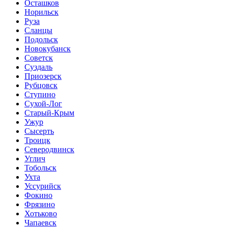
Осташков
Норильск
Руза
Сланцы
Подольск
Новокубанск
Советск
Суздаль
Приозерск
Рубцовск
Ступино
Сухой-Лог
Старый-Крым
Ужур
Сысерть
Троицк
Северодвинск
Углич
Тобольск
Ухта
Уссурийск
Фокино
Фрязино
Хотьково
Чапаевск