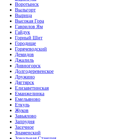
Воротынск
Выльгорт
Вырица
Высокая Гора
Гаврилов Ям
Гайдук
Горный Щит
Городище
Горячеводский
Демидов
Джалиль
Дивногорск
Долгодеревенское
Дружино
Дягтярск
Елизаветинская
Еманжелинка
Емельяново
Еткуль
Жуков
Завьялово
Запрудня
Засечное
Знаменский
Зональная Станция