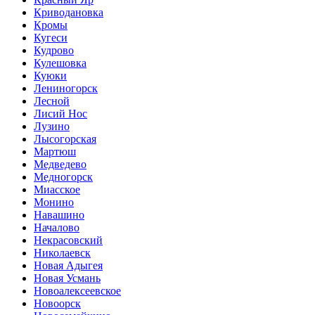
Криводановка
Кромы
Кугеси
Кудрово
Кулешовка
Куюки
Лениногорск
Лесной
Лисий Нос
Лузино
Лысогорская
Мартюш
Медведево
Медногорск
Миасское
Монино
Навашино
Началово
Некрасовский
Николаевск
Новая Адыгея
Новая Усмань
Новоалексеевское
Новоорск