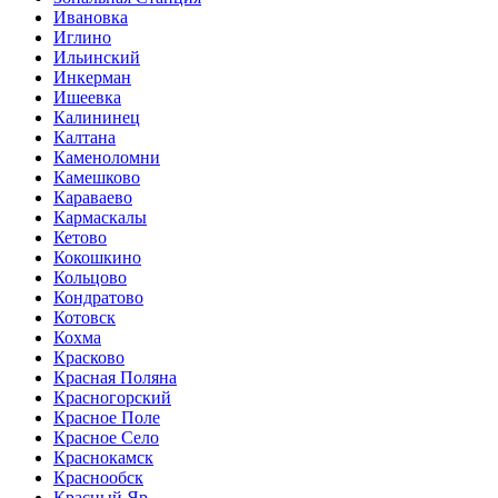
Ивановка
Иглино
Ильинский
Инкерман
Ишеевка
Калининец
Калтана
Каменоломни
Камешково
Караваево
Кармаскалы
Кетово
Кокошкино
Кольцово
Кондратово
Котовск
Кохма
Красково
Красная Поляна
Красногорский
Красное Поле
Красное Село
Краснокамск
Краснообск
Красный Яр