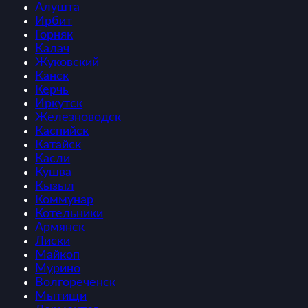
Алушта
Ирбит
Горняк
Калач
Жуковский
Канск
Керчь
Иркутск
Железноводск
Каспийск
Катайск
Касли
Кушва
Кызыл
Коммунар
Котельники
Армянск
Лиски
Майкоп
Мурино
Волгореченск
Мытищи