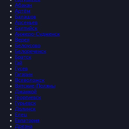
Абакан
Артём
Балашов
Арсеньев
Балтийск
Анжеро-Судженск
Верея
Белоусово
Белореченск
Братск
Гай
Гусев
Гагарин
Всеволожск
Вятские-Поляны
Джанкой
Георгиевск
Гурьевск
Долинск
Елец
Евпатория
Дрезна