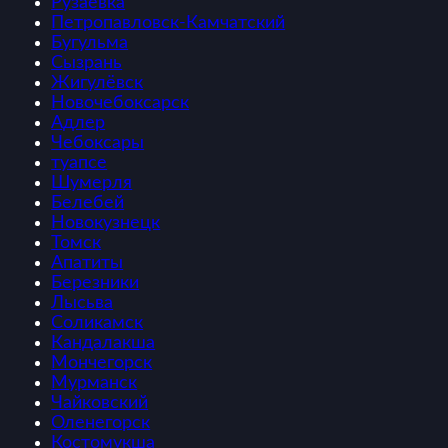
Рузаевка
Петропавловск-Камчатский
Бугульма
Сызрань
Жигулёвск
Новочебоксарск
Адлер
Чебоксары
туапсе
Шумерля
Белебей
Новокузнецк
Томск
Апатиты
Березники
Лысьва
Соликамск
Кандалакша
Мончегорск
Мурманск
Чайковский
Оленегорск
Костомукша