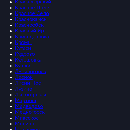
Красногорский
Красное Поле
Красное Село
Краснокамск
Краснообск
Красный Яр
Криводановка
Кромы
Кугеси
Кудрово
Кулешовка
Куюки
Лениногорск
Лесной
Лисий Нос
Лузино
Лысогорская
Мартюш
Медведево
Медногорск
Миасское
Монино
Навашино