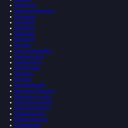
Козельск
Козьмодемьянск
Коломна
Колпино
Копейск
Коркино
Королев
Котлас
Красноармейск
Красногорск
Кронштадт
Кропоткин
Крымск
Кстово
Берёзовский
Верхняя-Пышма
Верхняя-Салда
Краснотурьинск
Красноуфимск
Новоуральск
Первоуральск
Полевской