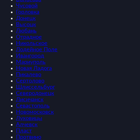
Чусовой
Горловка
Донецк
Высоцк
Любань
Отрадное
Никольское
Лодейное Поле
Ивангород
Мариуполь
Новая Ладога
Пикалево
Сертолово
Шлиссельбург
Северодонецк
Лисичанск
Севастополь
Новомосковск
Луховицы
Алчевск
Пласт
Протвино