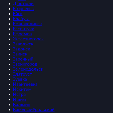
Дюртюли
Егорьевск
Ейск
Елабуга
Еманжелинск
Ессентуки
Ефремов
Железногорск
Заволжск
Задонск
Заинск
Заречный
Звенигород
Зеленодольск
Златоуст
Зуевка
Ивантеевка
Искитим
Истра
Ишим
Калязин
Каменск-Уральский