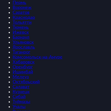
Пермь
Воронеж
Саратов
Краснодар
Тольятти
Тюмень
Ижевск
Барнаул
Ульяновск
Ярославль
Таганрог
Комсомольск-на-Амуре
Хабаровск
Оренбург
Ишимбай
Мелеуз
Октябрьский
Салават
Кузнецк
Сибай
Туймазы
Учалы