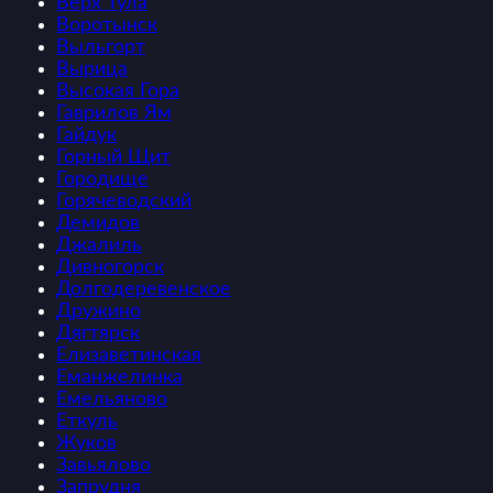
Верх Тула
Воротынск
Выльгорт
Вырица
Высокая Гора
Гаврилов Ям
Гайдук
Горный Щит
Городище
Горячеводский
Демидов
Джалиль
Дивногорск
Долгодеревенское
Дружино
Дягтярск
Елизаветинская
Еманжелинка
Емельяново
Еткуль
Жуков
Завьялово
Запрудня