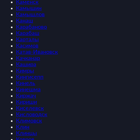
Каменск
Камышин
Камышлов
Канаш
Карабаново
Карабаш
Карталы
Касимов
Катав-Ивановск
Качканар
Кашира
Кимры
Кингисепп
Кинель
Кинешма
Киржач
Кириши
Киселевск
Кисловодск
Климовск
Клин
Клинцы
Ковров