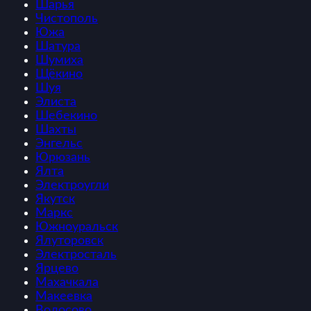
Шарья
Чистополь
Южа
Шатура
Шумиха
Щёкино
Шуя
Элиста
Шебекино
Шахты
Энгельс
Юрюзань
Ялта
Электроугли
Якутск
Маркс
Южноуральск
Ялуторовск
Электросталь
Ярцево
Махачкала
Макеевка
Волосово