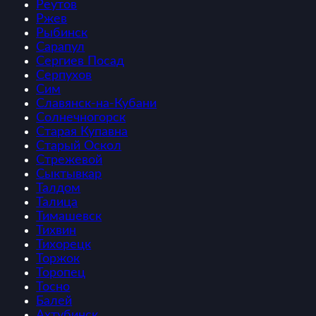
Реутов
Ржев
Рыбинск
Сарапул
Сергиев Посад
Серпухов
Сим
Славянск-на-Кубани
Солнечногорск
Старая Купавна
Старый Оскол
Стрежевой
Сыктывкар
Талдом
Талица
Тимашевск
Тихвин
Тихорецк
Торжок
Торопец
Тосно
Балей
Ахтубинск