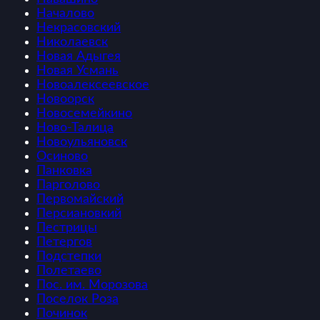
Началово
Некрасовский
Николаевск
Новая Адыгея
Новая Усмань
Новоалексеевское
Новоорск
Новосемейкино
Ново-Талица
Новоульяновск
Осиново
Панковка
Парголово
Первомайский
Персиановкий
Пестрицы
Петергов
Подстепки
Полетаево
Пос. им. Морозова
Поселок Роза
Починок