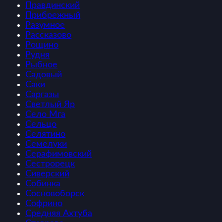
Правдинский
Прибрежный
Разумное
Рассказово
Рощино
Рудня
Рыбное
Садовый
Саки
Саргазы
Светлый Яр
Село Мга
Сельцо
Селятино
Семелуки
Серафимовский
Сестрорецк
Сиверский
Собинка
Сосновоборск
Софрино
Средняя Ахтуба