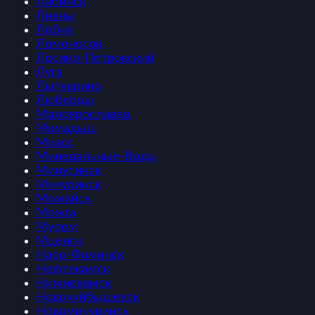
Лабинск
Ливны
Лобня
Ломоносов
Лосино-Петровский
Луга
Лыткарино
Люберцы
Малоярославец
Мамадыш
Миасс
Минеральные-Воды
Минусинск
Мичуринск
Можайск
Можга
Муром
Мценск
Наро-Фоминск
Нефтекамск
Нижнекамск
Новокуйбышевск
Новомичуринск