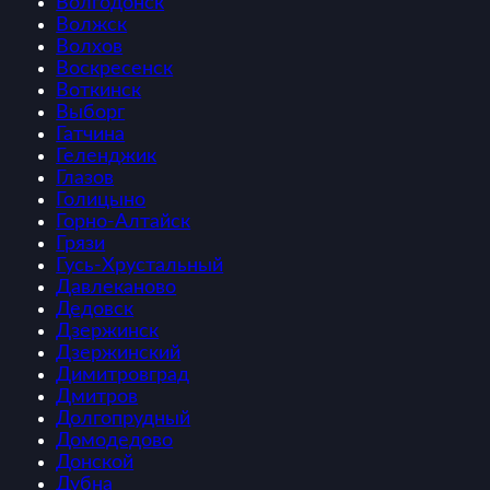
Волгодонск
Волжск
Волхов
Воскресенск
Воткинск
Выборг
Гатчина
Геленджик
Глазов
Голицыно
Горно-Алтайск
Грязи
Гусь-Хрустальный
Давлеканово
Дедовск
Дзержинск
Дзержинский
Димитровград
Дмитров
Долгопрудный
Домодедово
Донской
Дубна