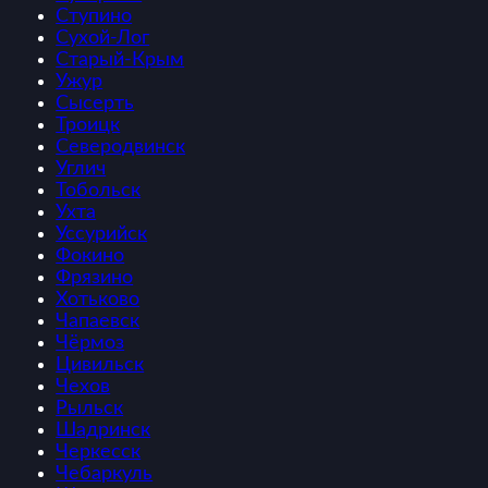
Ступино
Сухой-Лог
Старый-Крым
Ужур
Сысерть
Троицк
Северодвинск
Углич
Тобольск
Ухта
Уссурийск
Фокино
Фрязино
Хотьково
Чапаевск
Чёрмоз
Цивильск
Чехов
Рыльск
Шадринск
Черкесск
Чебаркуль