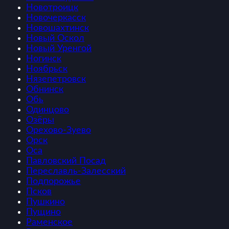
Новотроицк
Новочеркасск
Новошахтинск
Новый Оскол
Новый Уренгой
Ногинск
Ноябрьск
Нязепетровск
Обнинск
Обь
Одинцово
Озёры
Орехово-Зуево
Орск
Оса
Павловский Посад
Переславль-Залесский
Подпорожье
Псков
Пушкино
Пущино
Раменское