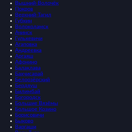
Вышний-Волочёк
Покров
Верхний-Тагил
Губкин
Волоколамск
Ачинск
Гулькевичи
Агаповка
Андреевка
Аргаяш
Афонино
Балаклава
Бахчисарай
Белоозёрский
Бердяуш
Билимбай
Богородск
Большие Вязёмы
Большое Козино
Борисовичи
Быково
Варгаши