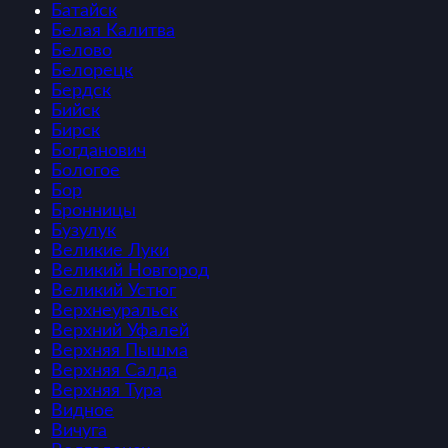
Батайск
Белая Калитва
Белово
Белорецк
Бердск
Бийск
Бирск
Богданович
Бологое
Бор
Бронницы
Бузулук
Великие Луки
Великий Новгород
Великий Устюг
Верхнеуральск
Верхний Уфалей
Верхняя Пышма
Верхняя Салда
Верхняя Тура
Видное
Вичуга