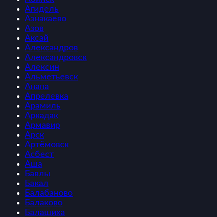
Агидель
Азнакаево
Азов
Аксай
Александров
Александровск
Алексин
Альметьевск
Анапа
Апрелевка
Арамиль
Аркадак
Армавир
Арск
Артёмовск
Асбест
Аша
Бавлы
Бакал
Балабаново
Балаково
Балашиха