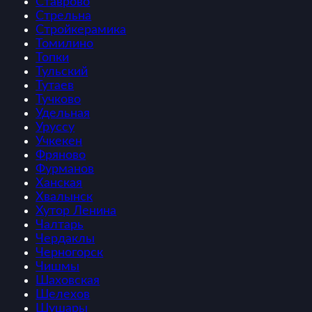
Ставрово
Стрельна
Стройкерамика
Томилино
Топки
Тульский
Тутаев
Тучково
Удельная
Уруссу
Учкекен
Фряново
Фурманов
Ханская
Хвалынск
Хутор Ленина
Чалтарь
Чердаклы
Черногорск
Чишмы
Шаховская
Шелехов
Шушары