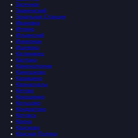
Засечное
Знаменский
Зональная Станция
Ивановка
Иглино
Ильинский
Инкерман
Ишеевка
Калининец
Калтана
Каменоломни
Камешково
Караваево
Кармаскалы
Кетово
Кокошкино
Кольцово
Кондратово
Котовск
Кохма
Красково
Красная Поляна