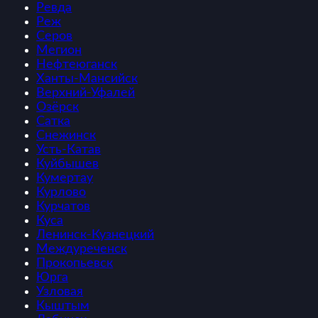
Ревда
Реж
Серов
Мегион
Нефтеюганск
Ханты-Мансийск
Верхний-Уфалей
Озёрск
Сатка
Снежинск
Усть-Катав
Куйбышев
Кумертау
Курлово
Курчатов
Куса
Ленинск-Кузнецкий
Междуреченск
Прокопьевск
Юрга
Узловая
Кыштым