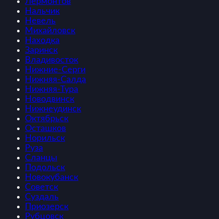
Лермонтов
Нальчик
Невель
Михайловск
Находка
Заринск
Владивосток
Нижние-Серги
Нижняя-Салда
Нижняя-Тура
Новодвинск
Нижнеудинск
Октябрьск
Осташков
Норильск
Руза
Сланцы
Подольск
Новокубанск
Советск
Суздаль
Приозерск
Рубцовск