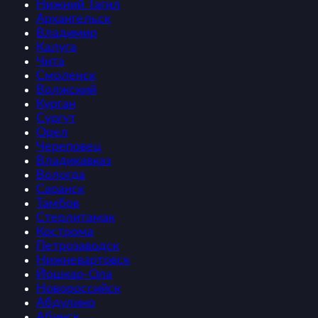
Нижний Тагил
Архангельск
Владимир
Калуга
Чита
Смоленск
Волжский
Курган
Сургут
Орел
Череповец
Владикавказ
Вологда
Саранск
Тамбов
Стерлитамак
Кострома
Петрозаводск
Нижневартовск
Йошкар-Ола
Новороссийск
Абдулино
Абинск