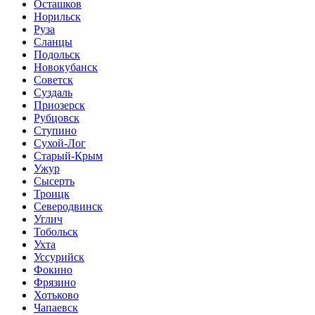
Осташков
Норильск
Руза
Сланцы
Подольск
Новокубанск
Советск
Суздаль
Приозерск
Рубцовск
Ступино
Сухой-Лог
Старый-Крым
Ужур
Сысерть
Троицк
Северодвинск
Углич
Тобольск
Ухта
Уссурийск
Фокино
Фрязино
Хотьково
Чапаевск