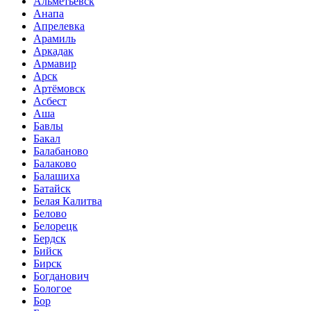
Альметьевск
Анапа
Апрелевка
Арамиль
Аркадак
Армавир
Арск
Артёмовск
Асбест
Аша
Бавлы
Бакал
Балабаново
Балаково
Балашиха
Батайск
Белая Калитва
Белово
Белорецк
Бердск
Бийск
Бирск
Богданович
Бологое
Бор