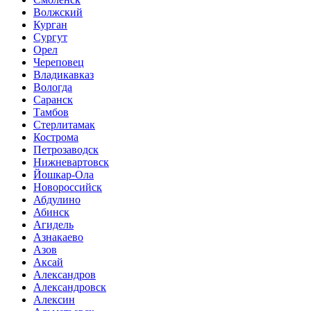
Волжский
Курган
Сургут
Орел
Череповец
Владикавказ
Вологда
Саранск
Тамбов
Стерлитамак
Кострома
Петрозаводск
Нижневартовск
Йошкар-Ола
Новороссийск
Абдулино
Абинск
Агидель
Азнакаево
Азов
Аксай
Александров
Александровск
Алексин