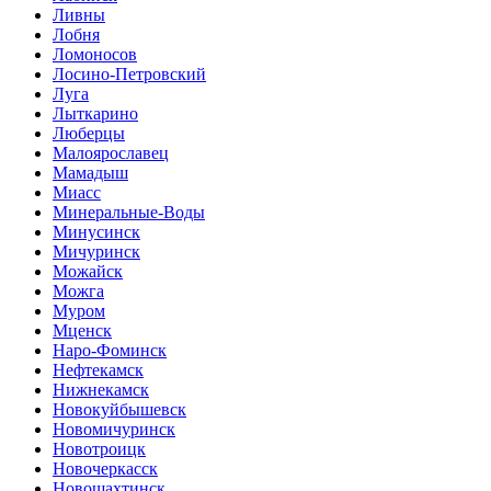
Ливны
Лобня
Ломоносов
Лосино-Петровский
Луга
Лыткарино
Люберцы
Малоярославец
Мамадыш
Миасс
Минеральные-Воды
Минусинск
Мичуринск
Можайск
Можга
Муром
Мценск
Наро-Фоминск
Нефтекамск
Нижнекамск
Новокуйбышевск
Новомичуринск
Новотроицк
Новочеркасск
Новошахтинск