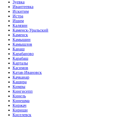
Зуевка
Ивантеевка
Искитим
Истра
Ишим
Калязин
Каменск-Уральский
Каменск
Камышин
Камышлов
Канаш
Карабаново
Карабаш
Карталы
Касимов
Катав-Ивановск
Качканар
Кашира
Кимры
Кингисепп
Кинель
Кинешма
Киржач
Кириши
Киселевск