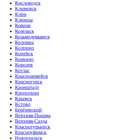
Кисловодск
Климовск
Клин
Клинцы
Ковров
Козельск
Козьмодемьянск
Коломна
Колпино
Копейск
Коркино
Королев
Котлас
Красноармейск
Красногорск
Кронштадт
Кропоткин
Крымск
Кстово
Берёзовский
Верхняя-Пышма
Верхняя-Салда
Краснотурьинск
Красноуфимск
Новоуральск