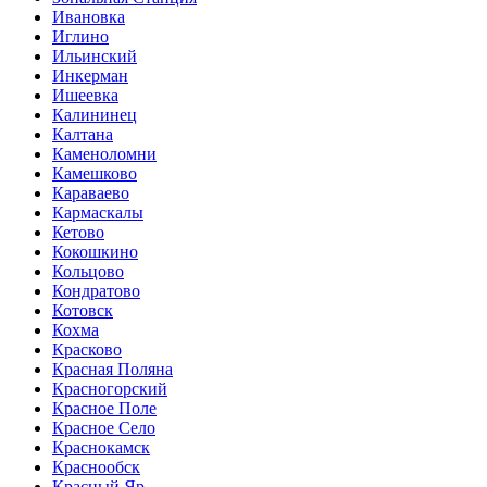
Ивановка
Иглино
Ильинский
Инкерман
Ишеевка
Калининец
Калтана
Каменоломни
Камешково
Караваево
Кармаскалы
Кетово
Кокошкино
Кольцово
Кондратово
Котовск
Кохма
Красково
Красная Поляна
Красногорский
Красное Поле
Красное Село
Краснокамск
Краснообск
Красный Яр