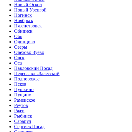
Новый Оскол
Новый Уренгой
Ногинск
Ноябрьск
Нязепетровск
Обнинск
Обь
Одинцово
Озёры
Орехово-Зуево
Орск
Оса
Павловский Посад
Переславль-Залесский
Подпорожье
Псков
Пушкино
Пущино
Раменское
Реутов
Ржев
Рыбинск
Сарапул
Сергиев Посад
Серпухов