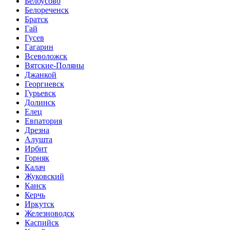
Белоусово
Белореченск
Братск
Гай
Гусев
Гагарин
Всеволожск
Вятские-Поляны
Джанкой
Георгиевск
Гурьевск
Долинск
Елец
Евпатория
Дрезна
Алушта
Ирбит
Горняк
Калач
Жуковский
Канск
Керчь
Иркутск
Железноводск
Каспийск