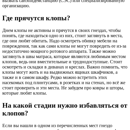
вызвать санэпидемстанцию (СЭС) или специализированную
организацию.
Где прячутся клопы?
Днем клопы не активны и прячутся в своих гнездах, чтобы
понять, где находиться одно из них, стоит заглянуть в места,
где они любят обитать. Надо осмотреть обивку мебели на
повреждения, так как сами клопы не могут повредить ее из-за
недостаточно мощного ротового аппарата. Также можно
заглянуть в швы матраса, которые являются любимым местом
клопов, ведь они вместительные и труднодоступные. Стоит
осмотреть и складки в диванах и креслах. Важно помнить, что
клопы могут жить и на выдвижных ящиках шкафчиков, а
также и в самом шкафу. Редко можно встретить этих
насекомых под плинтусами, в розетках и на стенах, но всё же
стоит проверить и эти места. Не забудем про ковры и шторы,
которые любят клопы.
На какой стадии нужно избавляться от
клопов?
Если вы нашли в одном из перечисленных мест гнездо