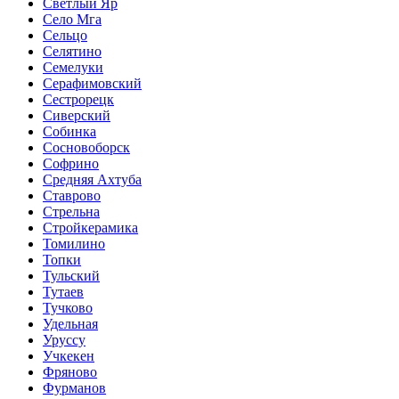
Светлый Яр
Село Мга
Сельцо
Селятино
Семелуки
Серафимовский
Сестрорецк
Сиверский
Собинка
Сосновоборск
Софрино
Средняя Ахтуба
Ставрово
Стрельна
Стройкерамика
Томилино
Топки
Тульский
Тутаев
Тучково
Удельная
Уруссу
Учкекен
Фряново
Фурманов