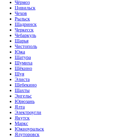
Чёрмоз
Цивильск
Чехов
Рыльск
Шадринск
Черкесск
Чебаркуль
Шарья
Чистополь
Южа
Шатура
Шумиха
Щёкино
Шуя
Элиста
Шебекино
Шахты
Энгельс
Юрюзань
Ялта
Электроугли
Якутск
Маркс
Южноуральск
Ялуторовск