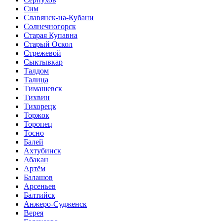
Сим
Славянск-на-Кубани
Солнечногорск
Старая Купавна
Старый Оскол
Стрежевой
Сыктывкар
Талдом
Талица
Тимашевск
Тихвин
Тихорецк
Торжок
Торопец
Тосно
Балей
Ахтубинск
Абакан
Артём
Балашов
Арсеньев
Балтийск
Анжеро-Судженск
Верея