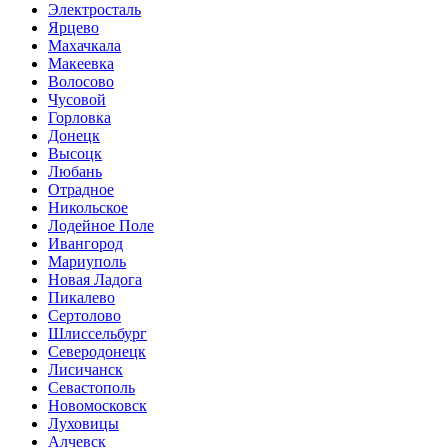
Электросталь
Ярцево
Махачкала
Макеевка
Волосово
Чусовой
Горловка
Донецк
Высоцк
Любань
Отрадное
Никольское
Лодейное Поле
Ивангород
Мариуполь
Новая Ладога
Пикалево
Сертолово
Шлиссельбург
Северодонецк
Лисичанск
Севастополь
Новомосковск
Луховицы
Алчевск