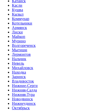
Катайск
Касли
Кушва
Кызыл
Коммунар
Котельники
Армянск
Лиски
Майкоп
Мурино
Волгореченск
Мытищи
Лермонтов
Нальчик
Невель
Михайловск
Находка
Заринск
Владивосток
Нижние-Серги
Нижняя-Салда
Нижняя-Тура
Новодвинск
Нижнеудинск
Октябрьск