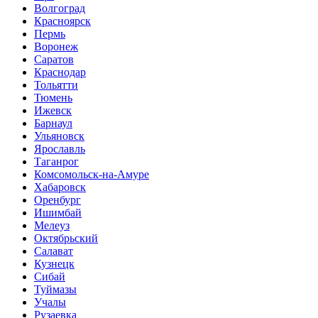
Волгоград
Красноярск
Пермь
Воронеж
Саратов
Краснодар
Тольятти
Тюмень
Ижевск
Барнаул
Ульяновск
Ярославль
Таганрог
Комсомольск-на-Амуре
Хабаровск
Оренбург
Ишимбай
Мелеуз
Октябрьский
Салават
Кузнецк
Сибай
Туймазы
Учалы
Рузаевка