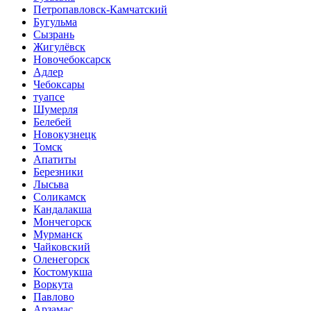
Петропавловск-Камчатский
Бугульма
Сызрань
Жигулёвск
Новочебоксарск
Адлер
Чебоксары
туапсе
Шумерля
Белебей
Новокузнецк
Томск
Апатиты
Березники
Лысьва
Соликамск
Кандалакша
Мончегорск
Мурманск
Чайковский
Оленегорск
Костомукша
Воркута
Павлово
Арзамас