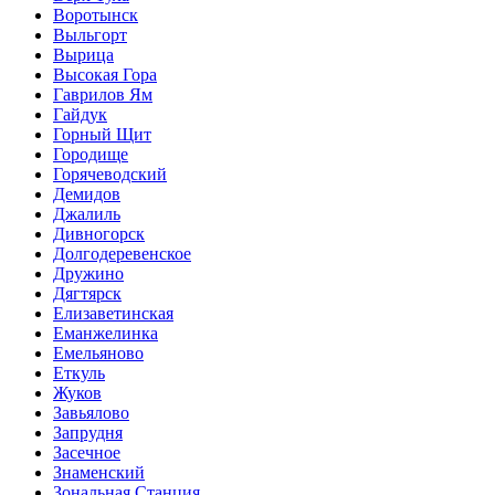
Воротынск
Выльгорт
Вырица
Высокая Гора
Гаврилов Ям
Гайдук
Горный Щит
Городище
Горячеводский
Демидов
Джалиль
Дивногорск
Долгодеревенское
Дружино
Дягтярск
Елизаветинская
Еманжелинка
Емельяново
Еткуль
Жуков
Завьялово
Запрудня
Засечное
Знаменский
Зональная Станция