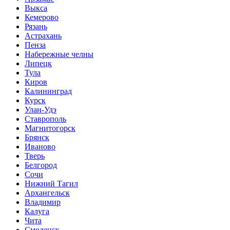
Выкса
Кемерово
Рязань
Астрахань
Пенза
Набережные челны
Липецк
Тула
Киров
Калининград
Курск
Улан-Удэ
Ставрополь
Магнитогорск
Брянск
Иваново
Тверь
Белгород
Сочи
Нижний Тагил
Архангельск
Владимир
Калуга
Чита
Смоленск