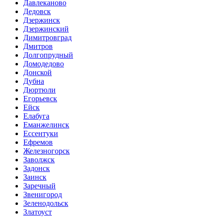
Давлеканово
Дедовск
Дзержинск
Дзержинский
Димитровград
Дмитров
Долгопрудный
Домодедово
Донской
Дубна
Дюртюли
Егорьевск
Ейск
Елабуга
Еманжелинск
Ессентуки
Ефремов
Железногорск
Заволжск
Задонск
Заинск
Заречный
Звенигород
Зеленодольск
Златоуст