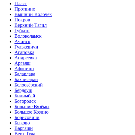
Пласт
Протвино
Вышний-Волочёк
Покров
Верхний-Тагил
Губкин
Волоколамск
Ачинск
Гулькевичи
Агаповка
Андреевка
Аргаяш
Афонино
Балаклава
Бахчисарай
Белоозёрский
Бердяуш
Билимбай
Богородск
Большие Вязёмы
Большое Козино
Борисовичи
Быково
Варгаши
Верх Тула