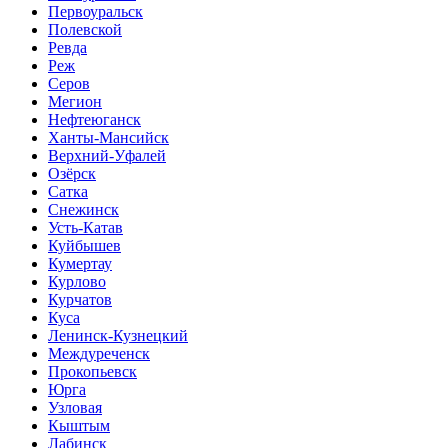
Первоуральск
Полевской
Ревда
Реж
Серов
Мегион
Нефтеюганск
Ханты-Мансийск
Верхний-Уфалей
Озёрск
Сатка
Снежинск
Усть-Катав
Куйбышев
Кумертау
Курлово
Курчатов
Куса
Ленинск-Кузнецкий
Междуреченск
Прокопьевск
Юрга
Узловая
Кыштым
Лабинск