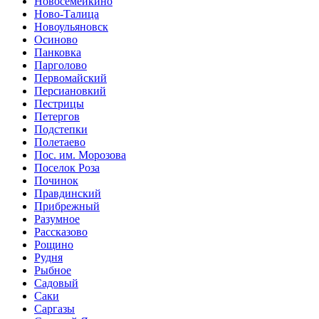
Новосемейкино
Ново-Талица
Новоульяновск
Осиново
Панковка
Парголово
Первомайский
Персиановкий
Пестрицы
Петергов
Подстепки
Полетаево
Пос. им. Морозова
Поселок Роза
Починок
Правдинский
Прибрежный
Разумное
Рассказово
Рощино
Рудня
Рыбное
Садовый
Саки
Саргазы