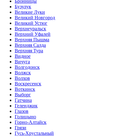
Бронницы
Бузулук
Великие Луки
Великий Новгород
Великий Устюг
Верхнеуральск
Верхний Уфалей
Верхняя Пышма
Верхняя Салда
Верхняя Тура
Видное
Вичуга
Волгодонск
Волжск
Волхов
Воскресенск
Воткинск
Выборг
Гатчина
Геленджик
Глазов
Голицыно
Горно-Алтайск
Грязи
Гусь-Хрустальный