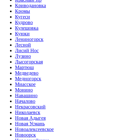
Криводановка
Кромы
Кугеси
Кудрово
Кулешовка
Куюки
Лениногорск
Лесной
Лисий Нос
Лузино
Лысогорская
Мартюш
Медведево
Медногорск
Миасское
Монино
Навашино
Началово
Некрасовский
Николаевск
Новая Адыгея
Новая Усмань
Новоалексеевское
Новоорск