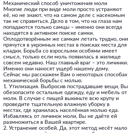
Механический способ уничтожения моли
Многие люди при виде моли просто устраняют
её, но не знают, что на самом деле с насекомым
так не справиться. Дело в том, что на глаза нам
попадаются только самцы – именно они всегда
находятся в активном поиске самки.
Оплодотворённым же самкам летать трудно, они
прячутся в укромных местах в поисках места для
кладки. Борьба со взрослыми особями имеет
смысл, только если моль появилась в жилище
совсем недавно. Наш главный враг – это личинки.
Именно они наносят ущерб нашему дому.
Сейчас мы расскажем Вам о некоторых способах
механической борьбы с молью.
1. Утилизация. Выбросив пострадавшие вещи, Вы
обезопасите остальные одежду, еду и мебель от
моли. В случае с пищей выкиньте всю крупу и
проведите тщательную влажную уборку в
местах, где хранилась населённая молью еда.
Избавляясь от личинок моли, Вы не даёте ей
размножиться в Вашей квартире.
2. Устранение особей. Да, этот метод несёт мало