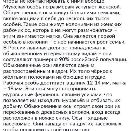
чтобы не контактировать с ними вообще.
Мужская особь по размерам уступает женской.
Общественные осы живут большими семьями,
включающими в себя до нескольких тысяч
особей. Такие осы живут колониями из женских
рабочих ос, которые не могут размножаться –
этим занимается матка. Она является первой
особью в колонии – с неё начинается рост семьи.
В России львиная доля ос принадлежат к
обыкновенному и германскому видам – они
составляют примерно 90% российской популяции.
Обыкновенные осы являются самым
распространённым видом. Их тело чёрное с
жёлтыми полосками на брюшке и грудке.
Рабочая особь достигает в длину 12-14 мм, матка
– 18 мм. Эти осы могут воспринимать
муравьиные феромоны своими усиками, что
позволяет им находить муравьёв и отбивать их
добычу. Обыкновенные осы строят свои рои из
пережёванных древесных волокон, вход всегда
расположен в ножке снизу. Осы – хищные
насекомые. Они нападают на других насекомых,
чтобы прокормить своё потомство.