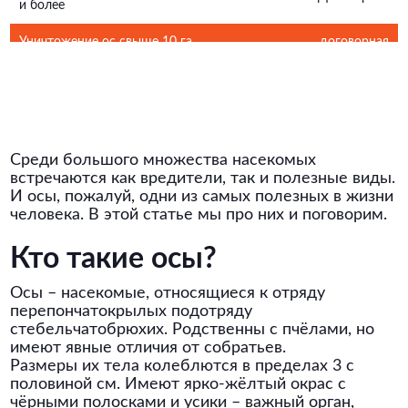
и более
Уничтожение ос свыше 10 га
договорная
Транспортные расходы
рассчитываются дополнительно и
от 6 рублей за 1 км
составляют
Прайс обновлен
Среди большого множества насекомых
встречаются как вредители, так и полезные виды.
И осы, пожалуй, одни из самых полезных в жизни
человека. В этой статье мы про них и поговорим.
Кто такие осы?
Осы – насекомые, относящиеся к отряду
перепончатокрылых подотряду
стебельчатобрюхих. Родственны с пчёлами, но
имеют явные отличия от собратьев.
Размеры их тела колеблются в пределах 3 с
половиной см. Имеют ярко-жёлтый окрас с
чёрными полосками и усики – важный орган,