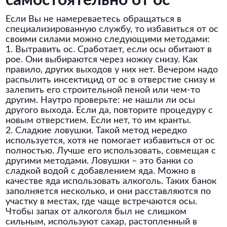
самостоятельно от ос
Если Вы не намереваетесь обращаться в
специализированную службу, то избавиться от ос
своими силами можно следующими методами:
1. Вытравить ос. Сработает, если осы обитают в
рое. Они выбираются через ножку снизу. Как
правило, других выходов у них нет. Вечером надо
распылить инсектицид от ос в отверстие снизу и
залепить его строительной пеной или чем-то
другим. Наутро проверьте: не нашли ли осы
другого выхода. Если да, повторите процедуру с
новым отверстием. Если нет, то им кранты.
2. Сладкие ловушки. Такой метод нередко
используется, хотя не помогает избавиться от ос
полностью. Лучше его использовать, совмещая с
другими методами. Ловушки – это банки со
сладкой водой с добавлением яда. Можно в
качестве яда использовать алкоголь. Таких банок
заполняется несколько, и они расставляются по
участку в местах, где чаще встречаются осы.
Чтобы запах от алкоголя был не слишком
сильным, используют сахар, растопленный в