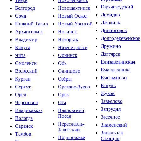
Тверь
Новочеркасск
Горячеводский
Белгород
Новошахтинск
Демидов
Сочи
Новый Оскол
Джалиль
Нижний Тагил
Новый Уренгой
Дивногорск
Архангельск
Ногинск
Долгодеревенское
Владимир
Ноябрьск
Дружино
Калуга
Нязепетровск
Дягтярск
Чита
Обнинск
Елизаветинская
Смоленск
Обь
Еманжелинка
Волжский
Одинцово
Емельяново
Курган
Озёры
Еткуль
Сургут
Орехово-Зуево
Жуков
Орел
Орск
Завьялово
Череповец
Оса
Запрудня
Владикавказ
Павловский
Посад
Засечное
Вологда
Переславль-
Знаменский
Саранск
Залесский
Зональная
Тамбов
Подпорожье
Станция