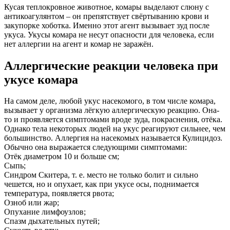
Кусая теплокровное животное, комары выделают слюну с
антикоагулянтом – он препятствует свёртыванию крови и
закупорке хоботка. Именно этот агент вызывает зуд после
укуса. Укусы комара не несут опасности для человека, если
нет аллергии на агент и комар не заражён.
Аллергические реакции человека при
укусе комара
На самом деле, любой укус насекомого, в том числе комара,
вызывает у организма лёгкую аллергическую реакцию. Она-
то и проявляется симптомами вроде зуда, покраснения, отёка.
Однако тела некоторых людей на укус реагируют сильнее, чем
большинство. Аллергия на насекомых называется Кулицидоз.
Обычно она выражается следующими симптомами:
Отёк диаметром 10 и больше см;
Сыпь;
Синдром Скитера, т. е. место не только болит и сильно
чешется, но и опухает, как при укусе осы, поднимается
температура, появляется рвота;
Озноб или жар;
Опухание лимфоузлов;
Спазм дыхательных путей;