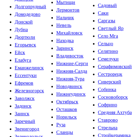
Мытищи
Садовый
Долгопрудный
Лермонтов
Саки
Домодедово
Нальчик
Саргазы
Донской
Невель
Светлый Яр
Дубна
Михайловск
Село Мга
Дюртюли
Находка
Сельцо
Егорьевск
Заринск
Селятино
Ейск
Владивосток
Семелуки
Елабуга
Нижние-Серги
Серафимовский
Еманжелинск
Нижняя-Салда
Сестрорецк
Ессентуки
Нижняя-Тура
Сиверский
Ефремов
Новодвинск
Собинка
Железногорск
Нижнеудинск
Сосновоборск
Заволжск
Октябрьск
Софрино
Задонск
Осташков
Средняя Ахтуба
Заинск
Норильск
Ставрово
Заречный
Руза
Стрельна
Звенигород
Сланцы
Стройкерамика
Зеленодольск