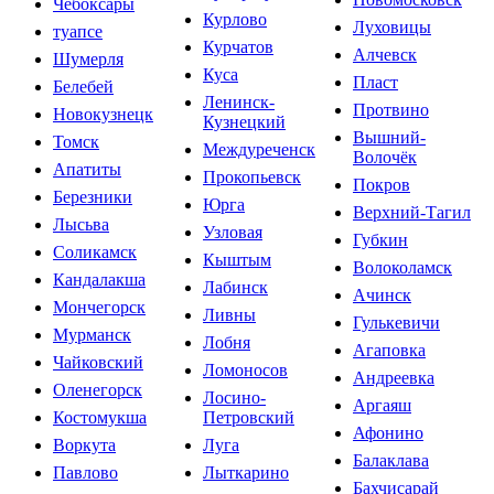
Чебоксары
Курлово
Луховицы
туапсе
Курчатов
Алчевск
Шумерля
Куса
Пласт
Белебей
Ленинск-
Протвино
Новокузнецк
Кузнецкий
Вышний-
Томск
Междуреченск
Волочёк
Апатиты
Прокопьевск
Покров
Березники
Юрга
Верхний-Тагил
Лысьва
Узловая
Губкин
Соликамск
Кыштым
Волоколамск
Кандалакша
Лабинск
Ачинск
Мончегорск
Ливны
Гулькевичи
Мурманск
Лобня
Агаповка
Чайковский
Ломоносов
Андреевка
Оленегорск
Лосино-
Аргаяш
Костомукша
Петровский
Афонино
Воркута
Луга
Балаклава
Павлово
Лыткарино
Бахчисарай