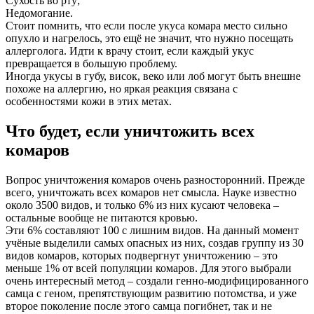
Сухость во рту;
Недомогание.
Стоит помнить, что если после укуса комара место сильно
опухло и нагрелось, это ещё не значит, что нужно посещать
аллерголога. Идти к врачу стоит, если каждый укус
превращается в большую проблему.
Иногда укусы в губу, висок, веко или лоб могут быть внешне
похоже на аллергию, но яркая реакция связана с
особенностями кожи в этих метах.
Что будет, если уничтожить всех
комаров
Вопрос уничтожения комаров очень разносторонний. Прежде
всего, уничтожать всех комаров нет смысла. Науке известно
около 3500 видов, и только 6% из них кусают человека –
остальные вообще не питаются кровью.
Эти 6% составляют 100 с лишним видов. На данный момент
учёные выделили самых опасных из них, создав группу из 30
видов комаров, которых подвергнут уничтожению – это
меньше 1% от всей популяции комаров. Для этого выбрали
очень интересный метод – создали генно-модифицированного
самца с геном, препятствующим развитию потомства, и уже
второе поколение после этого самца погибнет, так и не