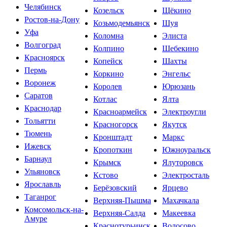
Челябинск
Козельск
Щёкино
Ростов-на-Дону
Козьмодемьянск
Шуя
Уфа
Коломна
Элиста
Волгоград
Колпино
Шебекино
Красноярск
Копейск
Шахты
Пермь
Коркино
Энгельс
Воронеж
Королев
Юрюзань
Саратов
Котлас
Ялта
Краснодар
Красноармейск
Электроугли
Тольятти
Красногорск
Якутск
Тюмень
Кронштадт
Маркс
Ижевск
Кропоткин
Южноуральск
Барнаул
Крымск
Ялуторовск
Ульяновск
Кстово
Электросталь
Ярославль
Берёзовский
Ярцево
Таганрог
Верхняя-Пышма
Махачкала
Комсомольск-на-
Верхняя-Салда
Макеевка
Амуре
Краснотурьинск
Волосово