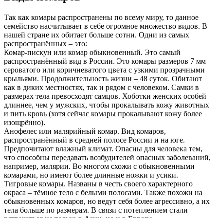
Так как комары распространены по всему миру, то данное
семейство насчитывает в себе огромное множество видов. В
нашей стране их обитает больше сотни. Одни из самых
распространённых – это:
Комар-пискун или комар обыкновенный. Это самый
распространённый вид в России. Это комары размеров 7 мм
сероватого или коричневатого цвета с узкими прозрачными
крыльями. Продолжительность жизни – 48 суток. Обитают
как в диких местностях, так и рядом с человеком. Самки в
размерах тела превосходят самцов. Хоботки женских особей
длиннее, чем у мужских, чтобы прокалывать кожу животных
и пить кровь (хотя сейчас комары прокалывают кожу более
изощрённо).
Анофелес или малярийный комар. Вид комаров,
распространённый в средней полосе России и на юге.
Предпочитают влажный климат. Опасны для человека тем,
что способны передавать возбудителей опасных заболеваний,
например, малярии. Во многом схожи с обыкновенными
комарами, но имеют более длинные ножки и усики.
Тигровые комары. Названы в честь своего характерного
окраса – тёмное тело с белыми полосами. Также похожи на
обыкновенных комаров, но ведут себя более агрессивно, а их
тела больше по размерам. В связи с потеплением стали