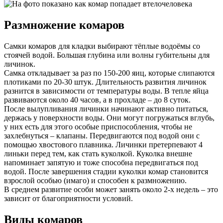
Размножение комаров
Самки комаров для кладки выбирают тёплые водоёмы со
стоячей водой. Большая глубина или волны губительны для
личинок.
Самка откладывает за раз по 150-200 яиц, которые слипаются
плотиками по 20-30 штук. Длительность развития личинок
разнится в зависимости от температуры воды. В тепле яйца
развиваются около 40 часов, а в прохладе – до 8 суток.
После вылупливания личинки начинают активно питаться,
держась у поверхности воды. Они могут погружаться вглубь,
у них есть для этого особые приспособления, чтобы не
захлебнуться – клапаны. Передвигаются под водой они с
помощью хвостового плавника. Личинки претерпевают 4
линьки перед тем, как стать куколкой. Куколка внешне
напоминает запятую и тоже способна передвигаться под
водой. После завершения стадии куколки комар становится
взрослой особью (имаго) и способен к размножению.
В среднем развитие особи может занять около 2-х недель – это
зависит от благоприятности условий.
Виды комаров