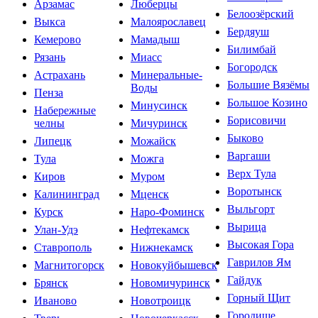
Арзамас
Люберцы
Белоозёрский
Выкса
Малоярославец
Бердяуш
Кемерово
Мамадыш
Билимбай
Рязань
Миасс
Богородск
Астрахань
Минеральные-
Большие Вязёмы
Воды
Пенза
Большое Козино
Минусинск
Набережные
Борисовичи
челны
Мичуринск
Быково
Липецк
Можайск
Варгаши
Тула
Можга
Верх Тула
Киров
Муром
Воротынск
Калининград
Мценск
Выльгорт
Курск
Наро-Фоминск
Вырица
Улан-Удэ
Нефтекамск
Высокая Гора
Ставрополь
Нижнекамск
Гаврилов Ям
Магнитогорск
Новокуйбышевск
Гайдук
Брянск
Новомичуринск
Горный Щит
Иваново
Новотроицк
Городище