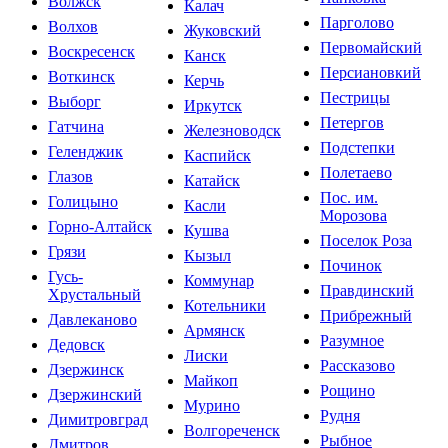
Волжск
Калач
Парголово
Волхов
Жуковский
Первомайский
Воскресенск
Канск
Персиановкий
Воткинск
Керчь
Пестрицы
Выборг
Иркутск
Петергов
Гатчина
Железноводск
Подстепки
Геленджик
Каспийск
Полетаево
Глазов
Катайск
Пос. им.
Голицыно
Касли
Морозова
Горно-Алтайск
Кушва
Поселок Роза
Грязи
Кызыл
Починок
Гусь-
Коммунар
Правдинский
Хрустальный
Котельники
Прибрежный
Давлеканово
Армянск
Разумное
Дедовск
Лиски
Рассказово
Дзержинск
Майкоп
Рощино
Дзержинский
Мурино
Рудня
Димитровград
Волгореченск
Рыбное
Дмитров