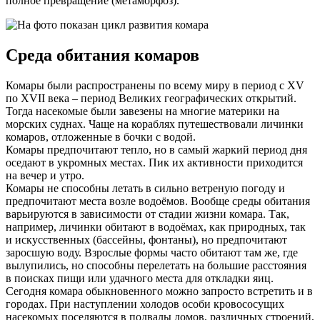
полное превращение (метаморфоз).
Среда обитания комаров
Комары были распространены по всему миру в период с XV
по XVII века – период Великих географических открытий.
Тогда насекомые были завезены на многие материки на
морских суднах. Чаще на кораблях путешествовали личинки
комаров, отложенные в бочки с водой.
Комары предпочитают тепло, но в самый жаркий период дня
оседают в укромных местах. Пик их активности приходится
на вечер и утро.
Комары не способны летать в сильно ветреную погоду и
предпочитают места возле водоёмов. Вообще среды обитания
варьируются в зависимости от стадии жизни комара. Так,
например, личинки обитают в водоёмах, как природных, так
и искусственных (бассейны, фонтаны), но предпочитают
заросшую воду. Взрослые формы часто обитают там же, где
вылупились, но способны перелетать на большие расстояния
в поисках пищи или удачного места для откладки яиц.
Сегодня комара обыкновенного можно запросто встретить и в
городах. При наступлении холодов особи кровососущих
насекомых поселяются в подвалы домов, различных строений,