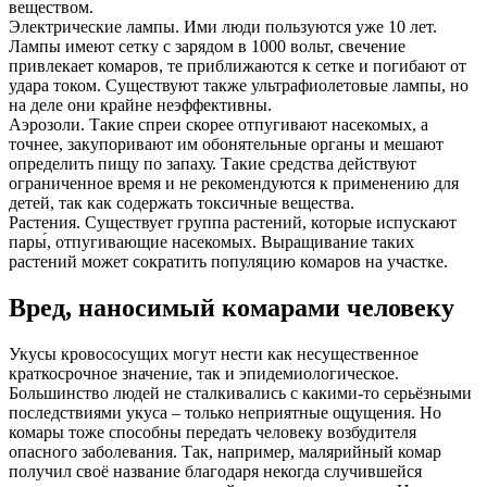
веществом.
Электрические лампы. Ими люди пользуются уже 10 лет.
Лампы имеют сетку с зарядом в 1000 вольт, свечение
привлекает комаров, те приближаются к сетке и погибают от
удара током. Существуют также ультрафиолетовые лампы, но
на деле они крайне неэффективны.
Аэрозоли. Такие спреи скорее отпугивают насекомых, а
точнее, закупоривают им обонятельные органы и мешают
определить пищу по запаху. Такие средства действуют
ограниченное время и не рекомендуются к применению для
детей, так как содержать токсичные вещества.
Растения. Существует группа растений, которые испускают
пары́, отпугивающие насекомых. Выращивание таких
растений может сократить популяцию комаров на участке.
Вред, наносимый комарами человеку
Укусы кровососущих могут нести как несущественное
краткосрочное значение, так и эпидемиологическое.
Большинство людей не сталкивались с какими-то серьёзными
последствиями укуса – только неприятные ощущения. Но
комары тоже способны передать человеку возбудителя
опасного заболевания. Так, например, малярийный комар
получил своё название благодаря некогда случившейся