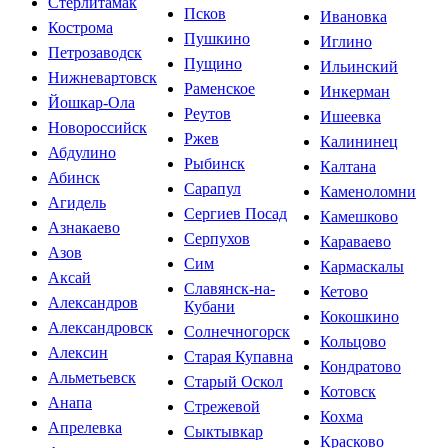
Стерлитамак
Псков
Ивановка
Кострома
Пушкино
Иглино
Петрозаводск
Пущино
Ильинский
Нижневартовск
Раменское
Инкерман
Йошкар-Ола
Реутов
Ишеевка
Новороссийск
Ржев
Калининец
Абдулино
Рыбинск
Калтана
Абинск
Сарапул
Каменоломни
Агидель
Сергиев Посад
Камешково
Азнакаево
Серпухов
Караваево
Азов
Сим
Кармаскалы
Аксай
Славянск-на-
Кетово
Александров
Кубани
Кокошкино
Александровск
Солнечногорск
Кольцово
Алексин
Старая Купавна
Кондратово
Альметьевск
Старый Оскол
Котовск
Анапа
Стрежевой
Кохма
Апрелевка
Сыктывкар
Красково