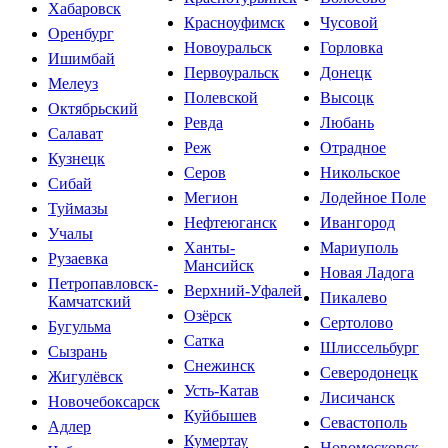
Хабаровск
Красноуфимск
Чусовой
Оренбург
Новоуральск
Горловка
Ишимбай
Первоуральск
Донецк
Мелеуз
Полевской
Высоцк
Октябрьский
Ревда
Любань
Салават
Реж
Отрадное
Кузнецк
Серов
Никольское
Сибай
Мегион
Лодейное Поле
Туймазы
Нефтеюганск
Ивангород
Учалы
Ханты-
Мариуполь
Рузаевка
Мансийск
Новая Ладога
Петропавловск-
Верхний-Уфалей
Пикалево
Камчатский
Озёрск
Сертолово
Бугульма
Сатка
Шлиссельбург
Сызрань
Снежинск
Северодонецк
Жигулёвск
Усть-Катав
Лисичанск
Новочебоксарск
Куйбышев
Севастополь
Адлер
Кумертау
Новомосковск