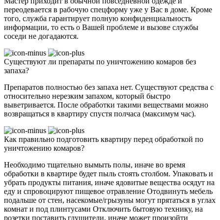
Мастер приходит в обычной повседневной одежде и
переодевается в рабочую спецформу уже у Вас в доме. Кроме
того, служба гарантирует полную конфиденциальность
информации, то есть о Вашей проблеме и вызове службы
соседи не догадаются.
Существуют ли препараты по уничтожению комаров без
запаха?
Препаратов полностью без запаха нет. Существуют средства с
относительно нерезким запахом, который быстро
выветривается. После обработки такими веществами можно
возвращаться в квартиру спустя полчаса (максимум час).
Как правильно подготовить квартиру перед обработкой по
уничтожению комаров?
Необходимо тщательно вымыть полы, иначе во время
обработки в квартире будет пыль стоять столбом. Упаковать и
убрать продукты питания, иначе ядовитые вещества осядут на
еду и спровоцируют пищевое отравление Отодвинуть мебель
подальше от стен, насекомые/грызуны могут прятаться в углах
комнат и под плинтусами Отключить бытовую технику, на
розетки поставить глушители, иначе может произойти