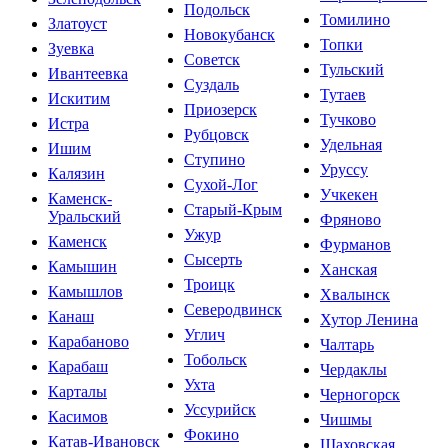
Подольск
Томилино
Златоуст
Новокубанск
Топки
Зуевка
Советск
Тульский
Ивантеевка
Суздаль
Тутаев
Искитим
Приозерск
Тучково
Истра
Рубцовск
Удельная
Ишим
Ступино
Уруссу
Калязин
Сухой-Лог
Учкекен
Каменск-
Старый-Крым
Уральский
Фряново
Ужур
Каменск
Фурманов
Сысерть
Камышин
Ханская
Троицк
Камышлов
Хвалынск
Северодвинск
Канаш
Хутор Ленина
Углич
Карабаново
Чалтарь
Тобольск
Карабаш
Чердаклы
Ухта
Карталы
Черногорск
Уссурийск
Касимов
Чишмы
Фокино
Катав-Ивановск
Шаховская