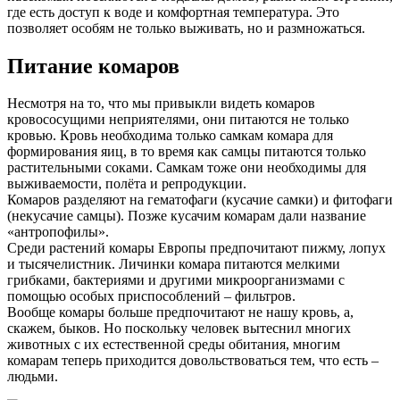
где есть доступ к воде и комфортная температура. Это
позволяет особям не только выживать, но и размножаться.
Питание комаров
Несмотря на то, что мы привыкли видеть комаров
кровососущими неприятелями, они питаются не только
кровью. Кровь необходима только самкам комара для
формирования яиц, в то время как самцы питаются только
растительными соками. Самкам тоже они необходимы для
выживаемости, полёта и репродукции.
Комаров разделяют на гематофаги (кусачие самки) и фитофаги
(некусачие самцы). Позже кусачим комарам дали название
«антропофилы».
Среди растений комары Европы предпочитают пижму, лопух
и тысячелистник. Личинки комара питаются мелкими
грибками, бактериями и другими микроорганизмами с
помощью особых приспособлений – фильтров.
Вообще комары больше предпочитают не нашу кровь, а,
скажем, быков. Но поскольку человек вытеснил многих
животных с их естественной среды обитания, многим
комарам теперь приходится довольствоваться тем, что есть –
людьми.