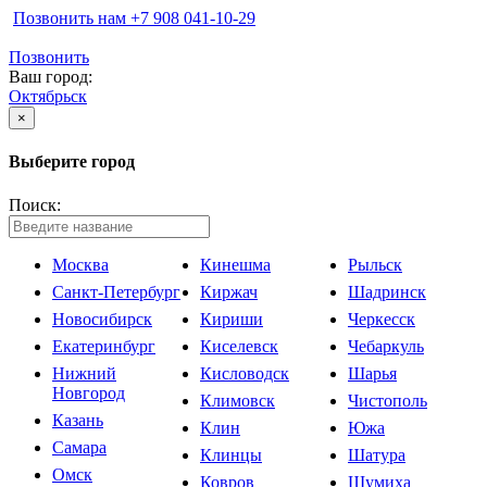
Позвонить нам ‪+7 908 041-10-29
Позвонить
Ваш город:
Октябрьск
×
Выберите город
Поиск:
Москва
Кинешма
Рыльск
Санкт-Петербург
Киржач
Шадринск
Новосибирск
Кириши
Черкесск
Екатеринбург
Киселевск
Чебаркуль
Нижний
Кисловодск
Шарья
Новгород
Климовск
Чистополь
Казань
Клин
Южа
Самара
Клинцы
Шатура
Омск
Ковров
Шумиха