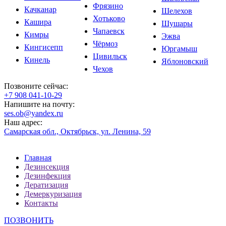
Фрязино
Качканар
Шелехов
Хотьково
Кашира
Шушары
Чапаевск
Кимры
Эжва
Чёрмоз
Кингисепп
Юргамыш
Цивильск
Кинель
Яблоновский
Чехов
Позвоните сейчас:
‪+7 908 041-10-29
Напишите на почту:
ses.ob@yandex.ru
Наш адрес:
Самарская обл., Октябрьск, ул. Ленина, 59
Главная
Дезинсекция
Дезинфекция
Дератизация
Демеркуризация
Контакты
ПОЗВОНИТЬ