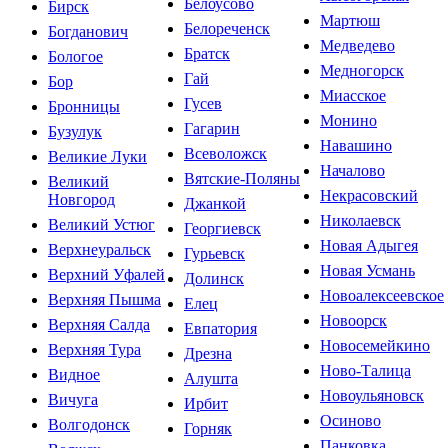
Белоусово
Бирск
Мартюш
Белореченск
Богданович
Медведево
Братск
Бологое
Медногорск
Гай
Бор
Миасское
Гусев
Бронницы
Монино
Гагарин
Бузулук
Навашино
Всеволожск
Великие Луки
Началово
Вятские-Поляны
Великий
Некрасовский
Новгород
Джанкой
Николаевск
Великий Устюг
Георгиевск
Новая Адыгея
Верхнеуральск
Гурьевск
Новая Усмань
Верхний Уфалей
Долинск
Новоалексеевское
Верхняя Пышма
Елец
Новоорск
Верхняя Салда
Евпатория
Новосемейкино
Верхняя Тура
Дрезна
Ново-Талица
Видное
Алушта
Новоульяновск
Вичуга
Ирбит
Осиново
Волгодонск
Горняк
Панковка