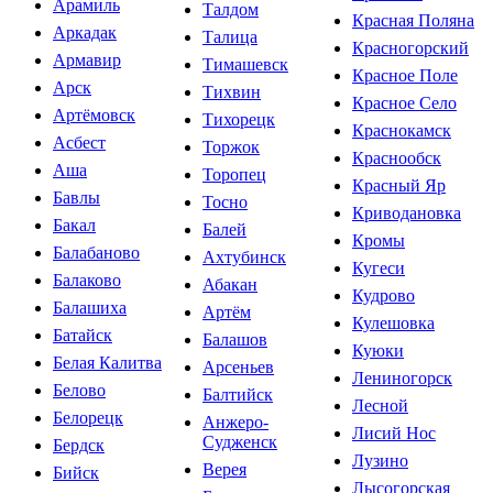
Арамиль
Талдом
Красная Поляна
Аркадак
Талица
Красногорский
Армавир
Тимашевск
Красное Поле
Арск
Тихвин
Красное Село
Артёмовск
Тихорецк
Краснокамск
Асбест
Торжок
Краснообск
Аша
Торопец
Красный Яр
Бавлы
Тосно
Криводановка
Бакал
Балей
Кромы
Балабаново
Ахтубинск
Кугеси
Балаково
Абакан
Кудрово
Балашиха
Артём
Кулешовка
Батайск
Балашов
Куюки
Белая Калитва
Арсеньев
Лениногорск
Белово
Балтийск
Лесной
Белорецк
Анжеро-
Лисий Нос
Судженск
Бердск
Лузино
Верея
Бийск
Лысогорская