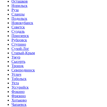
Осташков
Норильск
Руза
Сланцы
Подольск
Новокубанск
Советск
Суздаль
Приозерск
Рубцовск
Ступино
Сухой-Лог
Старый-Крым
Ужур
Сысерть
Троицк
Северодвинск
Углич
Тобольск
Ухта
Уссурийск
Фокино
Фрязино
Хотьково
Чапаевск