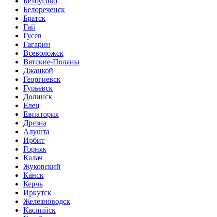
Белоусово
Белореченск
Братск
Гай
Гусев
Гагарин
Всеволожск
Вятские-Поляны
Джанкой
Георгиевск
Гурьевск
Долинск
Елец
Евпатория
Дрезна
Алушта
Ирбит
Горняк
Калач
Жуковский
Канск
Керчь
Иркутск
Железноводск
Каспийск