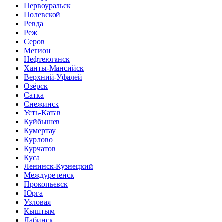
Первоуральск
Полевской
Ревда
Реж
Серов
Мегион
Нефтеюганск
Ханты-Мансийск
Верхний-Уфалей
Озёрск
Сатка
Снежинск
Усть-Катав
Куйбышев
Кумертау
Курлово
Курчатов
Куса
Ленинск-Кузнецкий
Междуреченск
Прокопьевск
Юрга
Узловая
Кыштым
Лабинск