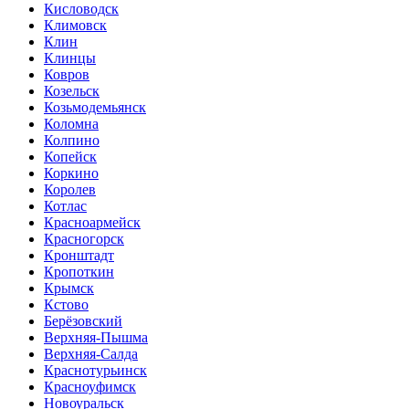
Кисловодск
Климовск
Клин
Клинцы
Ковров
Козельск
Козьмодемьянск
Коломна
Колпино
Копейск
Коркино
Королев
Котлас
Красноармейск
Красногорск
Кронштадт
Кропоткин
Крымск
Кстово
Берёзовский
Верхняя-Пышма
Верхняя-Салда
Краснотурьинск
Красноуфимск
Новоуральск