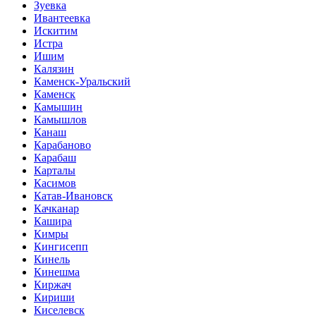
Зуевка
Ивантеевка
Искитим
Истра
Ишим
Калязин
Каменск-Уральский
Каменск
Камышин
Камышлов
Канаш
Карабаново
Карабаш
Карталы
Касимов
Катав-Ивановск
Качканар
Кашира
Кимры
Кингисепп
Кинель
Кинешма
Киржач
Кириши
Киселевск