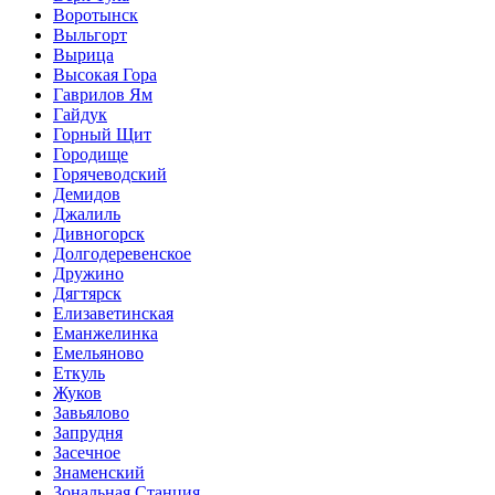
Воротынск
Выльгорт
Вырица
Высокая Гора
Гаврилов Ям
Гайдук
Горный Щит
Городище
Горячеводский
Демидов
Джалиль
Дивногорск
Долгодеревенское
Дружино
Дягтярск
Елизаветинская
Еманжелинка
Емельяново
Еткуль
Жуков
Завьялово
Запрудня
Засечное
Знаменский
Зональная Станция