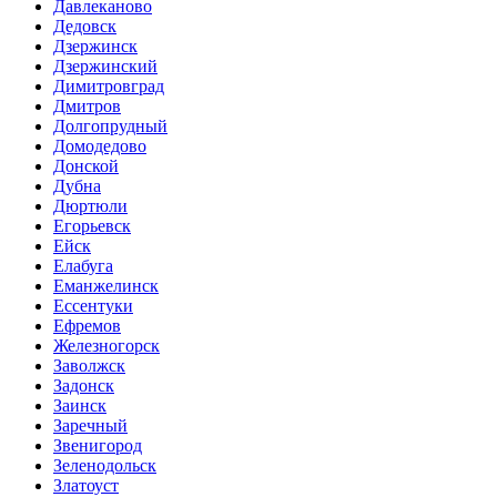
Давлеканово
Дедовск
Дзержинск
Дзержинский
Димитровград
Дмитров
Долгопрудный
Домодедово
Донской
Дубна
Дюртюли
Егорьевск
Ейск
Елабуга
Еманжелинск
Ессентуки
Ефремов
Железногорск
Заволжск
Задонск
Заинск
Заречный
Звенигород
Зеленодольск
Златоуст