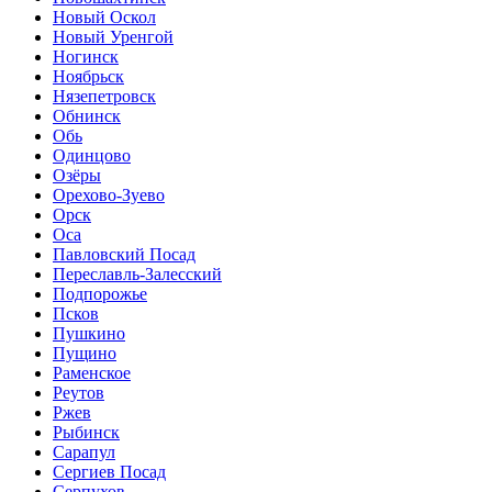
Новый Оскол
Новый Уренгой
Ногинск
Ноябрьск
Нязепетровск
Обнинск
Обь
Одинцово
Озёры
Орехово-Зуево
Орск
Оса
Павловский Посад
Переславль-Залесский
Подпорожье
Псков
Пушкино
Пущино
Раменское
Реутов
Ржев
Рыбинск
Сарапул
Сергиев Посад
Серпухов