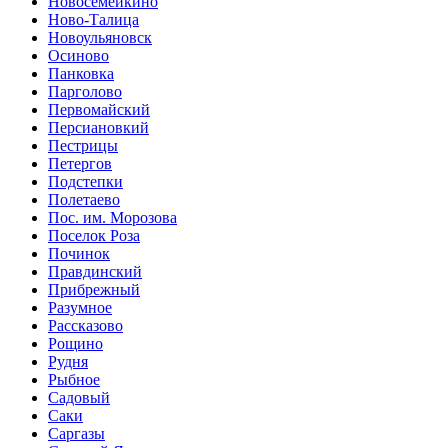
Новосемейкино
Ново-Талица
Новоульяновск
Осиново
Панковка
Парголово
Первомайский
Персиановкий
Пестрицы
Петергов
Подстепки
Полетаево
Пос. им. Морозова
Поселок Роза
Починок
Правдинский
Прибрежный
Разумное
Рассказово
Рощино
Рудня
Рыбное
Садовый
Саки
Саргазы