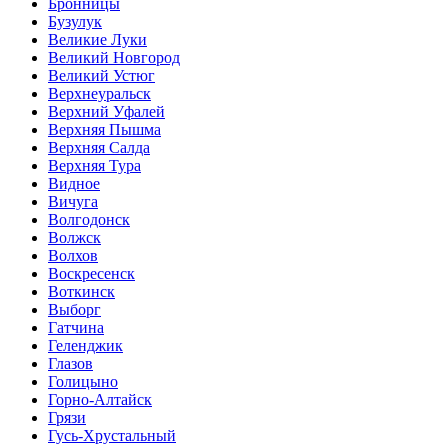
Бронницы
Бузулук
Великие Луки
Великий Новгород
Великий Устюг
Верхнеуральск
Верхний Уфалей
Верхняя Пышма
Верхняя Салда
Верхняя Тура
Видное
Вичуга
Волгодонск
Волжск
Волхов
Воскресенск
Воткинск
Выборг
Гатчина
Геленджик
Глазов
Голицыно
Горно-Алтайск
Грязи
Гусь-Хрустальный