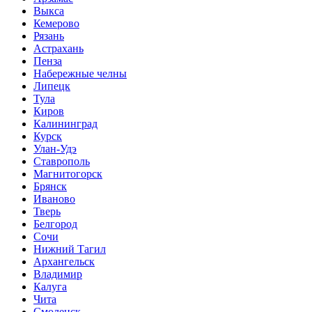
Выкса
Кемерово
Рязань
Астрахань
Пенза
Набережные челны
Липецк
Тула
Киров
Калининград
Курск
Улан-Удэ
Ставрополь
Магнитогорск
Брянск
Иваново
Тверь
Белгород
Сочи
Нижний Тагил
Архангельск
Владимир
Калуга
Чита
Смоленск