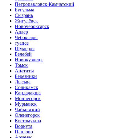
Петропавловск-Камчатский
Бугульма
Сызрань
Жигулёвск
Новочебоксарск
Адлер
Чебоксары
туапсе
Шумерля
Белебей
Новокузнецк
Томск
Апатиты
Березники
Лысьва
Соликамск
Кандалакша
Мончегорск
Мурманск
Чайковский
Оленегорск
Костомукша
Воркута
Павлово
Арзамас