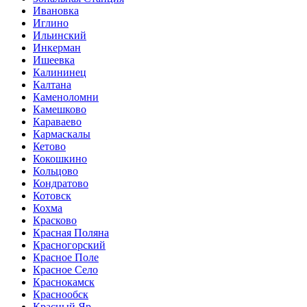
Ивановка
Иглино
Ильинский
Инкерман
Ишеевка
Калининец
Калтана
Каменоломни
Камешково
Караваево
Кармаскалы
Кетово
Кокошкино
Кольцово
Кондратово
Котовск
Кохма
Красково
Красная Поляна
Красногорский
Красное Поле
Красное Село
Краснокамск
Краснообск
Красный Яр