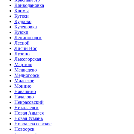
Криводановка
Кромы
Кугеси
Кудрово
Кулешовка
Куюки
Лениногорск
Лесной
Лисий Нос
Лузино
Лысогорская
Мартюш
Медведево
Медногорск
Миасское
Монино
Навашино
Началово
Некрасовский
Николаевск
Новая Адыгея
Новая Усмань
Новоалексеевское
Новоорск