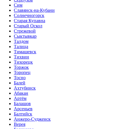
Сим
Славянск-на-Кубани
Солнечногорск
Старая Купавна
Старый Оскол
Стрежевой
Сыктывкар
Талдом
Талица
Тимашевск
Тихвин
Тихорецк
Торжок
Торопец
Тосно
Балей
Ахтубинск
Абакан
Артём
Балашов
Арсеньев
Балтийск
Анжеро-Судженск
Верея