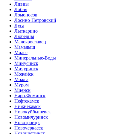
Ливны
Лобня
Ломоносов
Лосино-Петровский
Луга
Лыткарино
Люберцы
Малоярославец
Мамадыш
Миасс
Минеральные-Воды
Минусинск
Мичуринск
Можайск
Можга
Муром
Мценск
Наро-Фоминск
Нефтекамск
Нижнекамск
Новокуйбышевск
Новомичуринск
Новотроицк
Новочеркасск
Новошахтинск