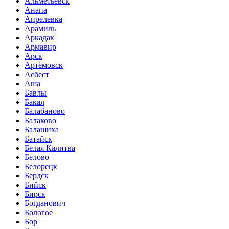
Альметьевск
Анапа
Апрелевка
Арамиль
Аркадак
Армавир
Арск
Артёмовск
Асбест
Аша
Бавлы
Бакал
Балабаново
Балаково
Балашиха
Батайск
Белая Калитва
Белово
Белорецк
Бердск
Бийск
Бирск
Богданович
Бологое
Бор