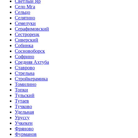
Светлый Яр
Село Мга
Сельцо
Селятино
Семелуки
Серафимовский
Сестрорецк
Сиверский
Собинка
Сосновоборск
Софрино
Средняя Ахтуба
Ставрово
Стрельна
Стройкерамика
Томилино
Топки
Тульский
Тутаев
Тучково
Удельная
Уруссу
Учкекен
Фряново
Фурманов