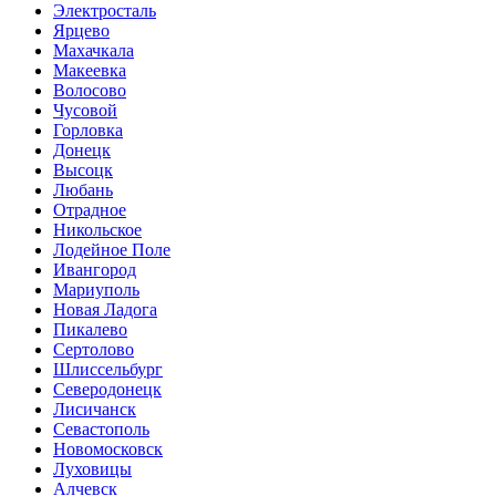
Электросталь
Ярцево
Махачкала
Макеевка
Волосово
Чусовой
Горловка
Донецк
Высоцк
Любань
Отрадное
Никольское
Лодейное Поле
Ивангород
Мариуполь
Новая Ладога
Пикалево
Сертолово
Шлиссельбург
Северодонецк
Лисичанск
Севастополь
Новомосковск
Луховицы
Алчевск