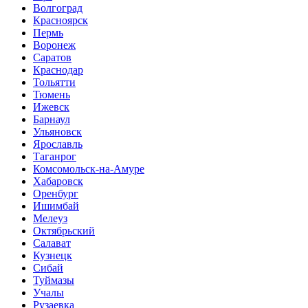
Волгоград
Красноярск
Пермь
Воронеж
Саратов
Краснодар
Тольятти
Тюмень
Ижевск
Барнаул
Ульяновск
Ярославль
Таганрог
Комсомольск-на-Амуре
Хабаровск
Оренбург
Ишимбай
Мелеуз
Октябрьский
Салават
Кузнецк
Сибай
Туймазы
Учалы
Рузаевка