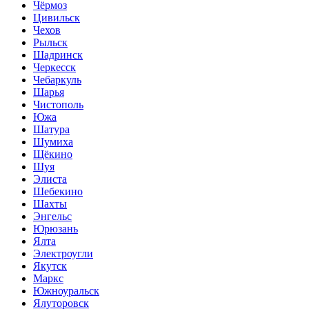
Чёрмоз
Цивильск
Чехов
Рыльск
Шадринск
Черкесск
Чебаркуль
Шарья
Чистополь
Южа
Шатура
Шумиха
Щёкино
Шуя
Элиста
Шебекино
Шахты
Энгельс
Юрюзань
Ялта
Электроугли
Якутск
Маркс
Южноуральск
Ялуторовск