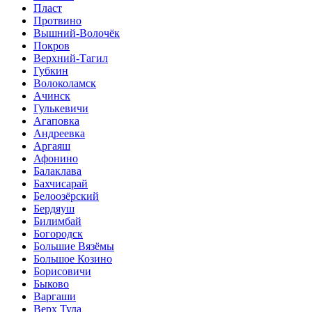
Пласт
Протвино
Вышний-Волочёк
Покров
Верхний-Тагил
Губкин
Волоколамск
Ачинск
Гулькевичи
Агаповка
Андреевка
Аргаяш
Афонино
Балаклава
Бахчисарай
Белоозёрский
Бердяуш
Билимбай
Богородск
Большие Вязёмы
Большое Козино
Борисовичи
Быково
Варгаши
Верх Тула