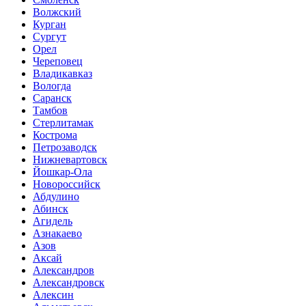
Волжский
Курган
Сургут
Орел
Череповец
Владикавказ
Вологда
Саранск
Тамбов
Стерлитамак
Кострома
Петрозаводск
Нижневартовск
Йошкар-Ола
Новороссийск
Абдулино
Абинск
Агидель
Азнакаево
Азов
Аксай
Александров
Александровск
Алексин