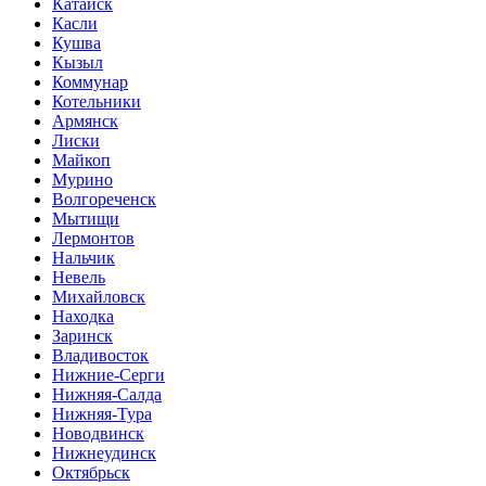
Катайск
Касли
Кушва
Кызыл
Коммунар
Котельники
Армянск
Лиски
Майкоп
Мурино
Волгореченск
Мытищи
Лермонтов
Нальчик
Невель
Михайловск
Находка
Заринск
Владивосток
Нижние-Серги
Нижняя-Салда
Нижняя-Тура
Новодвинск
Нижнеудинск
Октябрьск