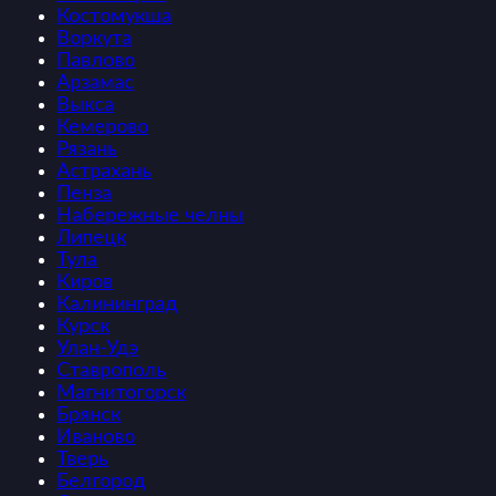
Костомукша
Воркута
Павлово
Арзамас
Выкса
Кемерово
Рязань
Астрахань
Пенза
Набережные челны
Липецк
Тула
Киров
Калининград
Курск
Улан-Удэ
Ставрополь
Магнитогорск
Брянск
Иваново
Тверь
Белгород