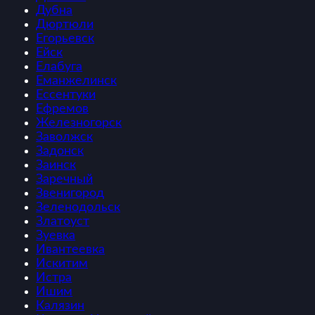
Дубна
Дюртюли
Егорьевск
Ейск
Елабуга
Еманжелинск
Ессентуки
Ефремов
Железногорск
Заволжск
Задонск
Заинск
Заречный
Звенигород
Зеленодольск
Златоуст
Зуевка
Ивантеевка
Искитим
Истра
Ишим
Калязин