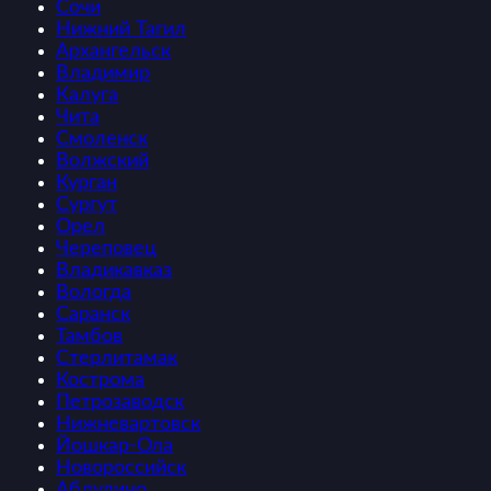
Сочи
Нижний Тагил
Архангельск
Владимир
Калуга
Чита
Смоленск
Волжский
Курган
Сургут
Орел
Череповец
Владикавказ
Вологда
Саранск
Тамбов
Стерлитамак
Кострома
Петрозаводск
Нижневартовск
Йошкар-Ола
Новороссийск
Абдулино