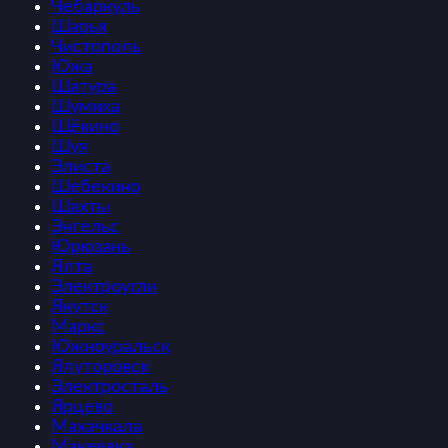
Чебаркуль
Шарья
Чистополь
Южа
Шатура
Шумиха
Щёкино
Шуя
Элиста
Шебекино
Шахты
Энгельс
Юрюзань
Ялта
Электроугли
Якутск
Маркс
Южноуральск
Ялуторовск
Электросталь
Ярцево
Махачкала
Макеевка