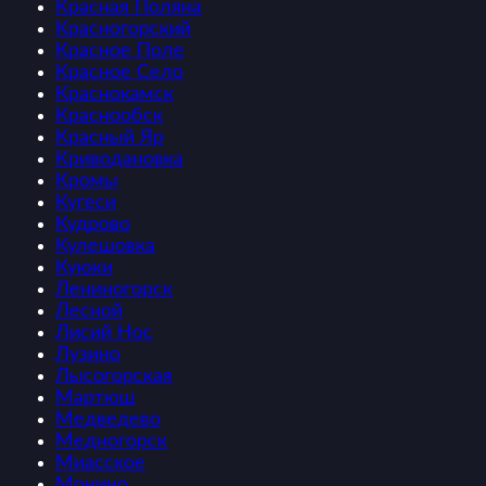
Красная Поляна
Красногорский
Красное Поле
Красное Село
Краснокамск
Краснообск
Красный Яр
Криводановка
Кромы
Кугеси
Кудрово
Кулешовка
Куюки
Лениногорск
Лесной
Лисий Нос
Лузино
Лысогорская
Мартюш
Медведево
Медногорск
Миасское
Монино