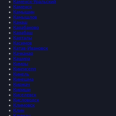
Каменск-Уральский
Каменск
Камышин
Камышлов
Канаш
Карабаново
Карабаш
Карталы
Касимов
Катав-Ивановск
Качканар
Кашира
Кимры
Кингисепп
Кинель
Кинешма
Киржач
Кириши
Киселевск
Кисловодск
Климовск
Клин
Клинцы