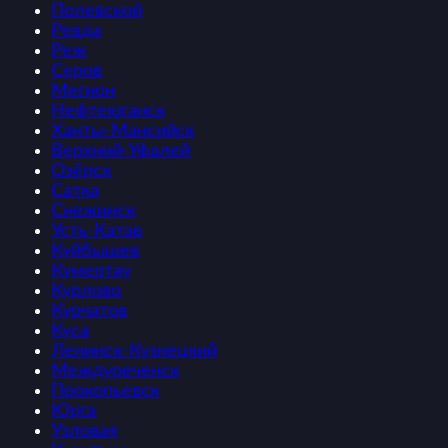
Полевской
Ревда
Реж
Серов
Мегион
Нефтеюганск
Ханты-Мансийск
Верхний-Уфалей
Озёрск
Сатка
Снежинск
Усть-Катав
Куйбышев
Кумертау
Курлово
Курчатов
Куса
Ленинск-Кузнецкий
Междуреченск
Прокопьевск
Юрга
Узловая