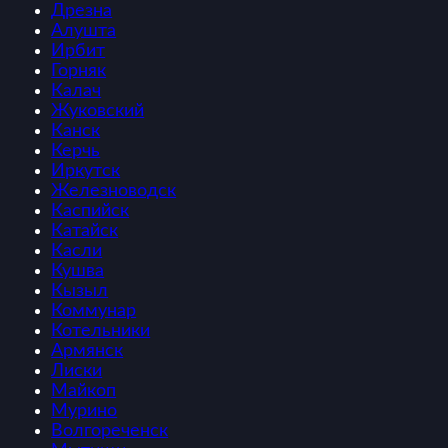
Дрезна
Алушта
Ирбит
Горняк
Калач
Жуковский
Канск
Керчь
Иркутск
Железноводск
Каспийск
Катайск
Касли
Кушва
Кызыл
Коммунар
Котельники
Армянск
Лиски
Майкоп
Мурино
Волгореченск