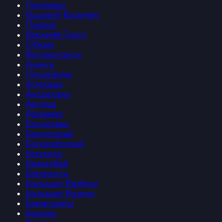
Протвино
Вышний-Волочёк
Покров
Верхний-Тагил
Губкин
Волоколамск
Ачинск
Гулькевичи
Агаповка
Андреевка
Аргаяш
Афонино
Балаклава
Бахчисарай
Белоозёрский
Бердяуш
Билимбай
Богородск
Большие Вязёмы
Большое Козино
Борисовичи
Быково