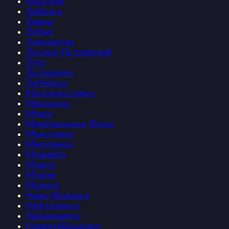
Кыштым
Лабинск
Ливны
Лобня
Ломоносов
Лосино-Петровский
Луга
Лыткарино
Люберцы
Малоярославец
Мамадыш
Миасс
Минеральные-Воды
Минусинск
Мичуринск
Можайск
Можга
Муром
Мценск
Наро-Фоминск
Нефтекамск
Нижнекамск
Новокуйбышевск