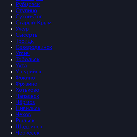
Рубцовск
Ступино
Сухой-Лог
Старый-Крым
Ужур
Сысерть
Троицк
Северодвинск
Углич
Тобольск
Ухта
Уссурийск
Фокино
Фрязино
Хотьково
Чапаевск
Чёрмоз
Цивильск
Чехов
Рыльск
Шадринск
Черкесск