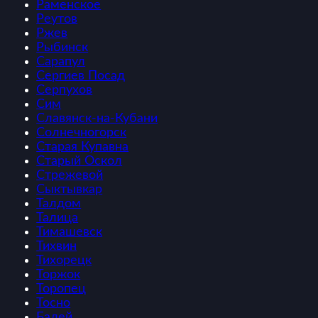
Раменское
Реутов
Ржев
Рыбинск
Сарапул
Сергиев Посад
Серпухов
Сим
Славянск-на-Кубани
Солнечногорск
Старая Купавна
Старый Оскол
Стрежевой
Сыктывкар
Талдом
Талица
Тимашевск
Тихвин
Тихорецк
Торжок
Торопец
Тосно
Балей