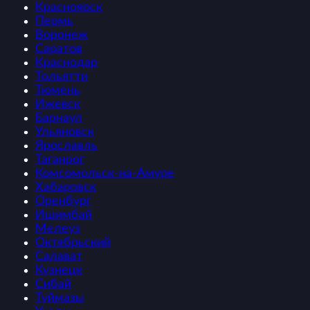
Красноярск
Пермь
Воронеж
Саратов
Краснодар
Тольятти
Тюмень
Ижевск
Барнаул
Ульяновск
Ярославль
Таганрог
Комсомольск-на-Амуре
Хабаровск
Оренбург
Ишимбай
Мелеуз
Октябрьский
Салават
Кузнецк
Сибай
Туймазы