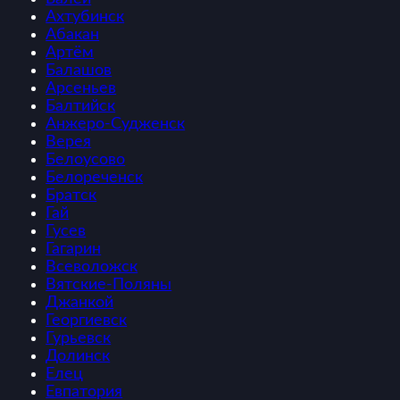
Ахтубинск
Абакан
Артём
Балашов
Арсеньев
Балтийск
Анжеро-Судженск
Верея
Белоусово
Белореченск
Братск
Гай
Гусев
Гагарин
Всеволожск
Вятские-Поляны
Джанкой
Георгиевск
Гурьевск
Долинск
Елец
Евпатория