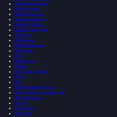
Новомичуринск
Новотроицк
Новочеркасск
Новошахтинск
Новый Оскол
Новый Уренгой
Ногинск
Ноябрьск
Нязепетровск
Обнинск
Обь
Одинцово
Озёры
Орехово-Зуево
Орск
Оса
Павловский Посад
Переславль-Залесский
Подпорожье
Псков
Пушкино
Пущино