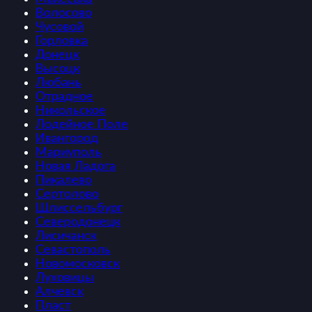
Волосово
Чусовой
Горловка
Донецк
Высоцк
Любань
Отрадное
Никольское
Лодейное Поле
Ивангород
Мариуполь
Новая Ладога
Пикалево
Сертолово
Шлиссельбург
Северодонецк
Лисичанск
Севастополь
Новомосковск
Луховицы
Алчевск
Пласт