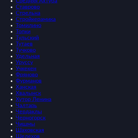
Средняя Ахтуба
Ставрово
Стрельна
Стройкерамика
Томилино
Топки
Тульский
Тутаев
Тучково
Удельная
Уруссу
Учкекен
Фряново
Фурманов
Ханская
Хвалынск
Хутор Ленина
Чалтарь
Чердаклы
Черногорск
Чишмы
Шаховская
Шелехов