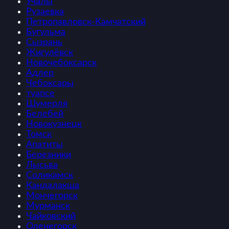
Учалы
Рузаевка
Петропавловск-Камчатский
Бугульма
Сызрань
Жигулёвск
Новочебоксарск
Адлер
Чебоксары
туапсе
Шумерля
Белебей
Новокузнецк
Томск
Апатиты
Березники
Лысьва
Соликамск
Кандалакша
Мончегорск
Мурманск
Чайковский
Оленегорск