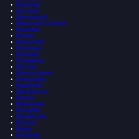
Запрудня
Засечное
Знаменский
Зональная Станция
Ивановка
Иглино
Ильинский
Инкерман
Ишеевка
Калининец
Калтана
Каменоломни
Камешково
Караваево
Кармаскалы
Кетово
Кокошкино
Кольцово
Кондратово
Котовск
Кохма
Красково