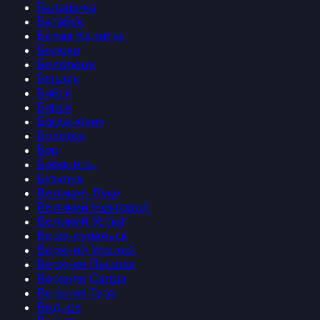
Балашиха
Батайск
Белая Калитва
Белово
Белорецк
Бердск
Бийск
Бирск
Богданович
Бологое
Бор
Бронницы
Бузулук
Великие Луки
Великий Новгород
Великий Устюг
Верхнеуральск
Верхний Уфалей
Верхняя Пышма
Верхняя Салда
Верхняя Тура
Видное