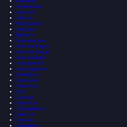
Мытищи
Лермонтов
Нальчик
Невель
Михайловск
Находка
Заринск
Владивосток
Нижние-Серги
Нижняя-Салда
Нижняя-Тура
Новодвинск
Нижнеудинск
Октябрьск
Осташков
Норильск
Руза
Сланцы
Подольск
Новокубанск
Советск
Суздаль
Приозерск