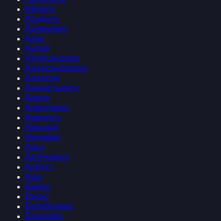
Абинск
Агидель
Азнакаево
Азов
Аксай
Александров
Александровск
Алексин
Альметьевск
Анапа
Апрелевка
Арамиль
Аркадак
Армавир
Арск
Артёмовск
Асбест
Аша
Бавлы
Бакал
Балабаново
Балаково