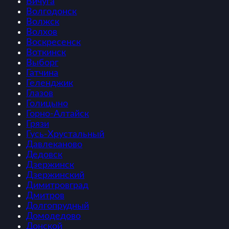
Вичуга
Волгодонск
Волжск
Волхов
Воскресенск
Воткинск
Выборг
Гатчина
Геленджик
Глазов
Голицыно
Горно-Алтайск
Грязи
Гусь-Хрустальный
Давлеканово
Дедовск
Дзержинск
Дзержинский
Димитровград
Дмитров
Долгопрудный
Домодедово
Донской