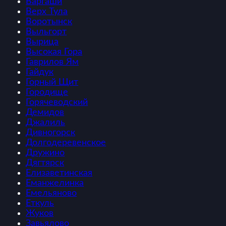
Варгаши
Верх Тула
Воротынск
Выльгорт
Вырица
Высокая Гора
Гаврилов Ям
Гайдук
Горный Щит
Городище
Горячеводский
Демидов
Джалиль
Дивногорск
Долгодеревенское
Дружино
Дягтярск
Елизаветинская
Еманжелинка
Емельяново
Еткуль
Жуков
Завьялово