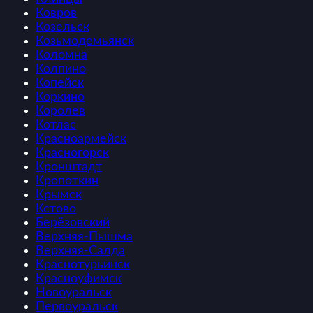
Ковров
Козельск
Козьмодемьянск
Коломна
Колпино
Копейск
Коркино
Королев
Котлас
Красноармейск
Красногорск
Кронштадт
Кропоткин
Крымск
Кстово
Берёзовский
Верхняя-Пышма
Верхняя-Салда
Краснотурьинск
Красноуфимск
Новоуральск
Первоуральск