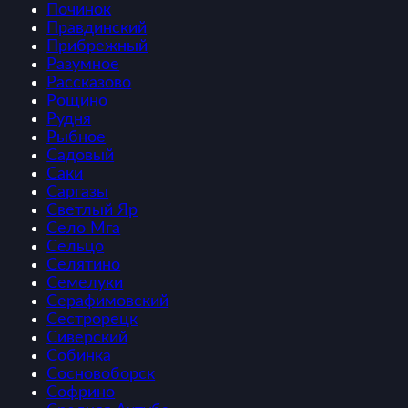
Починок
Правдинский
Прибрежный
Разумное
Рассказово
Рощино
Рудня
Рыбное
Садовый
Саки
Саргазы
Светлый Яр
Село Мга
Сельцо
Селятино
Семелуки
Серафимовский
Сестрорецк
Сиверский
Собинка
Сосновоборск
Софрино