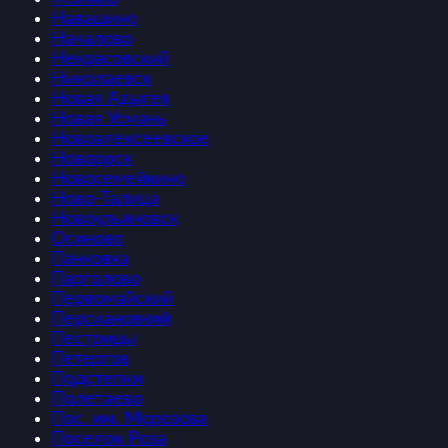
Навашино
Началово
Некрасовский
Николаевск
Новая Адыгея
Новая Усмань
Новоалексеевское
Новоорск
Новосемейкино
Ново-Талица
Новоульяновск
Осиново
Панковка
Парголово
Первомайский
Персиановкий
Пестрицы
Петергов
Подстепки
Полетаево
Пос. им. Морозова
Поселок Роза