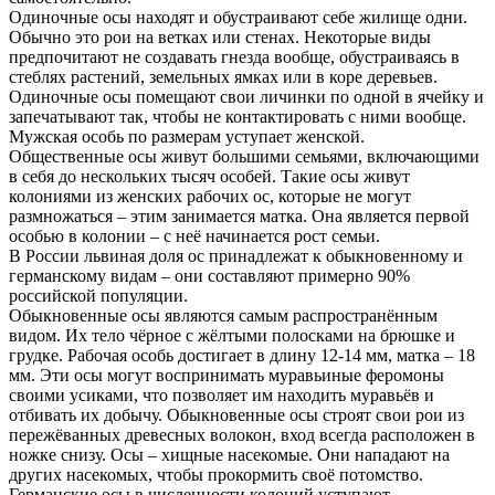
Одиночные осы находят и обустраивают себе жилище одни.
Обычно это рои на ветках или стенах. Некоторые виды
предпочитают не создавать гнезда вообще, обустраиваясь в
стеблях растений, земельных ямках или в коре деревьев.
Одиночные осы помещают свои личинки по одной в ячейку и
запечатывают так, чтобы не контактировать с ними вообще.
Мужская особь по размерам уступает женской.
Общественные осы живут большими семьями, включающими
в себя до нескольких тысяч особей. Такие осы живут
колониями из женских рабочих ос, которые не могут
размножаться – этим занимается матка. Она является первой
особью в колонии – с неё начинается рост семьи.
В России львиная доля ос принадлежат к обыкновенному и
германскому видам – они составляют примерно 90%
российской популяции.
Обыкновенные осы являются самым распространённым
видом. Их тело чёрное с жёлтыми полосками на брюшке и
грудке. Рабочая особь достигает в длину 12-14 мм, матка – 18
мм. Эти осы могут воспринимать муравьиные феромоны
своими усиками, что позволяет им находить муравьёв и
отбивать их добычу. Обыкновенные осы строят свои рои из
пережёванных древесных волокон, вход всегда расположен в
ножке снизу. Осы – хищные насекомые. Они нападают на
других насекомых, чтобы прокормить своё потомство.
Германские осы в численности колоний уступают