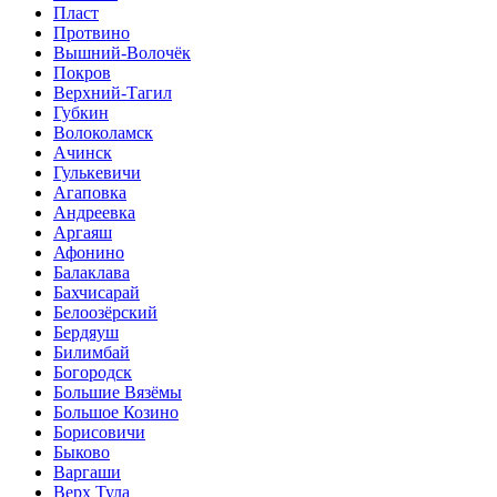
Пласт
Протвино
Вышний-Волочёк
Покров
Верхний-Тагил
Губкин
Волоколамск
Ачинск
Гулькевичи
Агаповка
Андреевка
Аргаяш
Афонино
Балаклава
Бахчисарай
Белоозёрский
Бердяуш
Билимбай
Богородск
Большие Вязёмы
Большое Козино
Борисовичи
Быково
Варгаши
Верх Тула