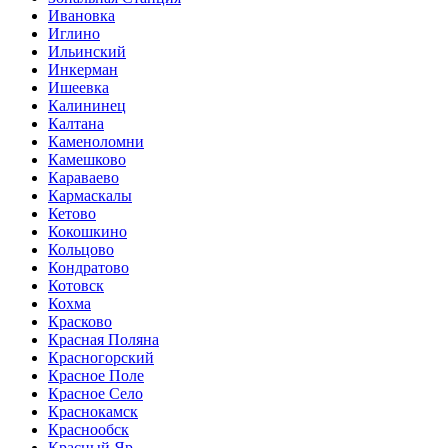
Ивановка
Иглино
Ильинский
Инкерман
Ишеевка
Калининец
Калтана
Каменоломни
Камешково
Караваево
Кармаскалы
Кетово
Кокошкино
Кольцово
Кондратово
Котовск
Кохма
Красково
Красная Поляна
Красногорский
Красное Поле
Красное Село
Краснокамск
Краснообск
Красный Яр