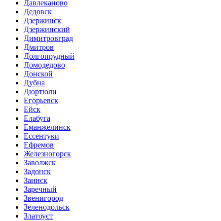
Давлеканово
Дедовск
Дзержинск
Дзержинский
Димитровград
Дмитров
Долгопрудный
Домодедово
Донской
Дубна
Дюртюли
Егорьевск
Ейск
Елабуга
Еманжелинск
Ессентуки
Ефремов
Железногорск
Заволжск
Задонск
Заинск
Заречный
Звенигород
Зеленодольск
Златоуст