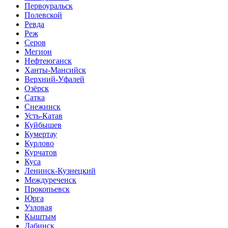
Первоуральск
Полевской
Ревда
Реж
Серов
Мегион
Нефтеюганск
Ханты-Мансийск
Верхний-Уфалей
Озёрск
Сатка
Снежинск
Усть-Катав
Куйбышев
Кумертау
Курлово
Курчатов
Куса
Ленинск-Кузнецкий
Междуреченск
Прокопьевск
Юрга
Узловая
Кыштым
Лабинск