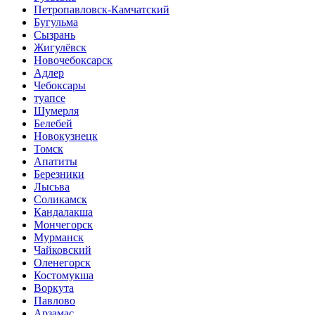
Петропавловск-Камчатский
Бугульма
Сызрань
Жигулёвск
Новочебоксарск
Адлер
Чебоксары
туапсе
Шумерля
Белебей
Новокузнецк
Томск
Апатиты
Березники
Лысьва
Соликамск
Кандалакша
Мончегорск
Мурманск
Чайковский
Оленегорск
Костомукша
Воркута
Павлово
Арзамас