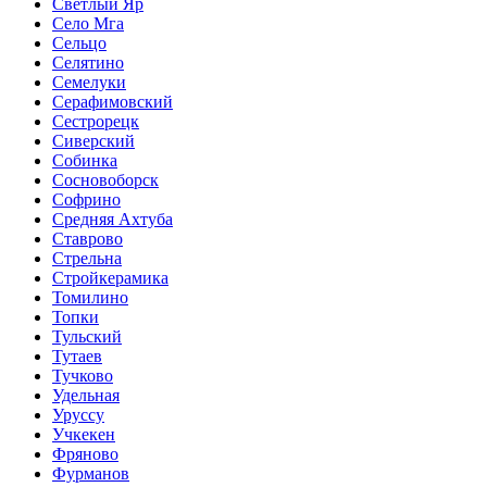
Светлый Яр
Село Мга
Сельцо
Селятино
Семелуки
Серафимовский
Сестрорецк
Сиверский
Собинка
Сосновоборск
Софрино
Средняя Ахтуба
Ставрово
Стрельна
Стройкерамика
Томилино
Топки
Тульский
Тутаев
Тучково
Удельная
Уруссу
Учкекен
Фряново
Фурманов