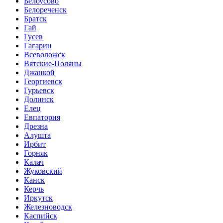
Белоусово
Белореченск
Братск
Гай
Гусев
Гагарин
Всеволожск
Вятские-Поляны
Джанкой
Георгиевск
Гурьевск
Долинск
Елец
Евпатория
Дрезна
Алушта
Ирбит
Горняк
Калач
Жуковский
Канск
Керчь
Иркутск
Железноводск
Каспийск