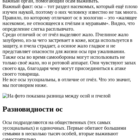
важный орган, помогающий осам выживать.
Важный факт: осы – тот раздел насекомых, который ещё плохо
изучен наукой, поэтому о них человеку известно не так много.
Правило, по которому отличают ос в зоологии – это «жалящее
насекомое, не относящееся к пчёлам и муравьям». Видно, что
определение слегка расплывчато.
Среди отличий ос от пчёл выделяют жало. Пчелиное жало
зазубрено, из-за чего застревает в коже, когда используется в
защиту, и пчела страдает, а осиное жало гладкое и не
представляет опасности для жизни осы при ужаливании.
Также осы во время самообороны могут использовать не
только своё жало, но и ротовой аппарат. Они чувствуют запах
своего яда, благодаря чему могут присоединиться к атаке
своего товарища.
Не все осы эусоциальны, в отличие от пчёл. Что это значит,
мы поговорим ниже.
Разновидности ос
Осы подразделяются на общественных (тех самых
эусоциальных) и одиночных. Первые обитают большими
семьями в несколько тысяч особей, вторые выживают
самостоятельно.