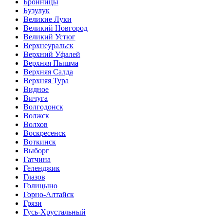
Бронницы
Бузулук
Великие Луки
Великий Новгород
Великий Устюг
Верхнеуральск
Верхний Уфалей
Верхняя Пышма
Верхняя Салда
Верхняя Тура
Видное
Вичуга
Волгодонск
Волжск
Волхов
Воскресенск
Воткинск
Выборг
Гатчина
Геленджик
Глазов
Голицыно
Горно-Алтайск
Грязи
Гусь-Хрустальный