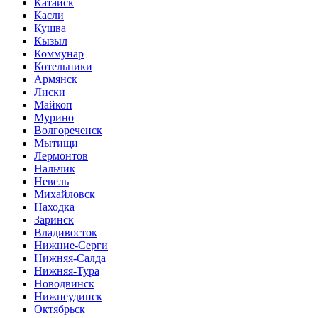
Катайск
Касли
Кушва
Кызыл
Коммунар
Котельники
Армянск
Лиски
Майкоп
Мурино
Волгореченск
Мытищи
Лермонтов
Нальчик
Невель
Михайловск
Находка
Заринск
Владивосток
Нижние-Серги
Нижняя-Салда
Нижняя-Тура
Новодвинск
Нижнеудинск
Октябрьск