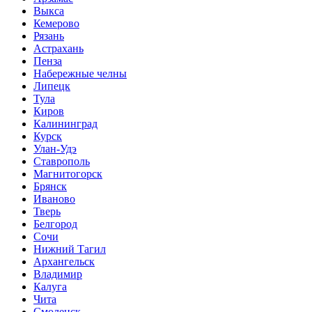
Выкса
Кемерово
Рязань
Астрахань
Пенза
Набережные челны
Липецк
Тула
Киров
Калининград
Курск
Улан-Удэ
Ставрополь
Магнитогорск
Брянск
Иваново
Тверь
Белгород
Сочи
Нижний Тагил
Архангельск
Владимир
Калуга
Чита
Смоленск