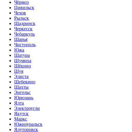
Чёрмоз
Цивильск
Чехов
Рыльск
Шадринск
Черкесск
Чебаркуль
Шарья
Чистополь
Южа
Шатура
Шумиха
Щёкино
Шуя
Элиста
Шебекино
Шахты
Энгельс
Юрюзань
Ялта
Электроугли
Якутск
Маркс
Южноуральск
Ялуторовск