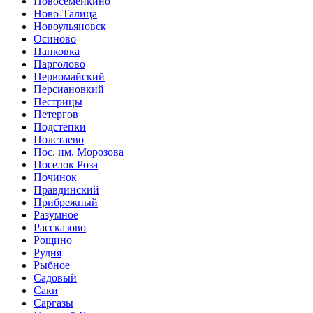
Новосемейкино
Ново-Талица
Новоульяновск
Осиново
Панковка
Парголово
Первомайский
Персиановкий
Пестрицы
Петергов
Подстепки
Полетаево
Пос. им. Морозова
Поселок Роза
Починок
Правдинский
Прибрежный
Разумное
Рассказово
Рощино
Рудня
Рыбное
Садовый
Саки
Саргазы