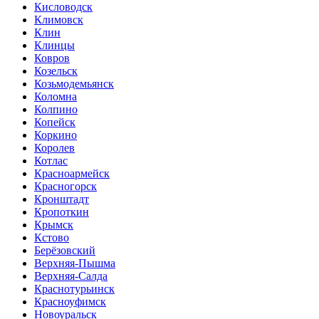
Кисловодск
Климовск
Клин
Клинцы
Ковров
Козельск
Козьмодемьянск
Коломна
Колпино
Копейск
Коркино
Королев
Котлас
Красноармейск
Красногорск
Кронштадт
Кропоткин
Крымск
Кстово
Берёзовский
Верхняя-Пышма
Верхняя-Салда
Краснотурьинск
Красноуфимск
Новоуральск