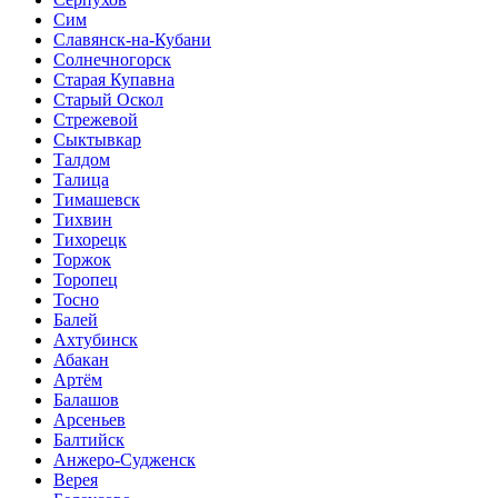
Сим
Славянск-на-Кубани
Солнечногорск
Старая Купавна
Старый Оскол
Стрежевой
Сыктывкар
Талдом
Талица
Тимашевск
Тихвин
Тихорецк
Торжок
Торопец
Тосно
Балей
Ахтубинск
Абакан
Артём
Балашов
Арсеньев
Балтийск
Анжеро-Судженск
Верея