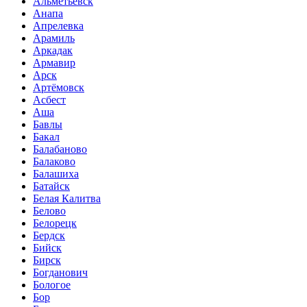
Альметьевск
Анапа
Апрелевка
Арамиль
Аркадак
Армавир
Арск
Артёмовск
Асбест
Аша
Бавлы
Бакал
Балабаново
Балаково
Балашиха
Батайск
Белая Калитва
Белово
Белорецк
Бердск
Бийск
Бирск
Богданович
Бологое
Бор