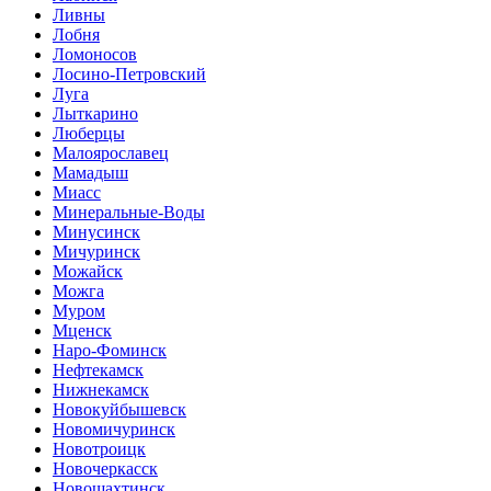
Ливны
Лобня
Ломоносов
Лосино-Петровский
Луга
Лыткарино
Люберцы
Малоярославец
Мамадыш
Миасс
Минеральные-Воды
Минусинск
Мичуринск
Можайск
Можга
Муром
Мценск
Наро-Фоминск
Нефтекамск
Нижнекамск
Новокуйбышевск
Новомичуринск
Новотроицк
Новочеркасск
Новошахтинск