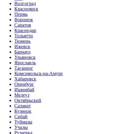
Волгоград
Красноярск
Пермь
Воронеж
Саратов
Краснодар
Тольятти
Тюмень
Ижевск
Барнаул
Ульяновск
Ярославль
Таганрог
Комсомольск-на-Амуре
Хабаровск
Оренбург
Ишимбай
Мелеуз
Октябрьский
Салават
Кузнецк
Сибай
Туймазы
Учалы
Рузаевка