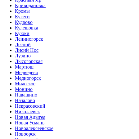
Криводановка
Кромы
Кугеси
Кудрово
Кулешовка
Куюки
Лениногорск
Лесной
Лисий Нос
Лузино
Лысогорская
Мартюш
Медведево
Медногорск
Миасское
Монино
Навашино
Началово
Некрасовский
Николаевск
Новая Адыгея
Новая Усмань
Новоалексеевское
Новоорск