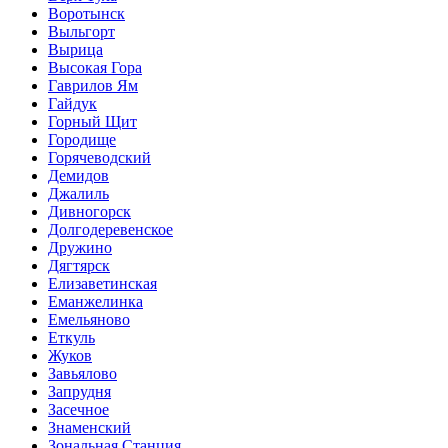
Воротынск
Выльгорт
Вырица
Высокая Гора
Гаврилов Ям
Гайдук
Горный Щит
Городище
Горячеводский
Демидов
Джалиль
Дивногорск
Долгодеревенское
Дружино
Дягтярск
Елизаветинская
Еманжелинка
Емельяново
Еткуль
Жуков
Завьялово
Запрудня
Засечное
Знаменский
Зональная Станция