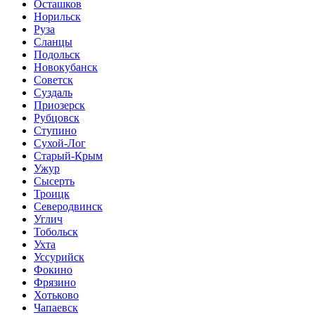
Осташков
Норильск
Руза
Сланцы
Подольск
Новокубанск
Советск
Суздаль
Приозерск
Рубцовск
Ступино
Сухой-Лог
Старый-Крым
Ужур
Сысерть
Троицк
Северодвинск
Углич
Тобольск
Ухта
Уссурийск
Фокино
Фрязино
Хотьково
Чапаевск