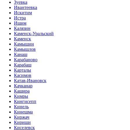
Зуевка
Ивантеевка
Искитим
Истра
Ишим
Калязин
Каменск-Уральский
Каменск
Камышин
Камышлов
Канаш
Карабаново
Карабаш
Карталы
Касимов
Катав-Ивановск
Качканар
Кашира
Кимры
Кингисепп
Кинель
Кинешма
Киржач
Кириши
Киселевск