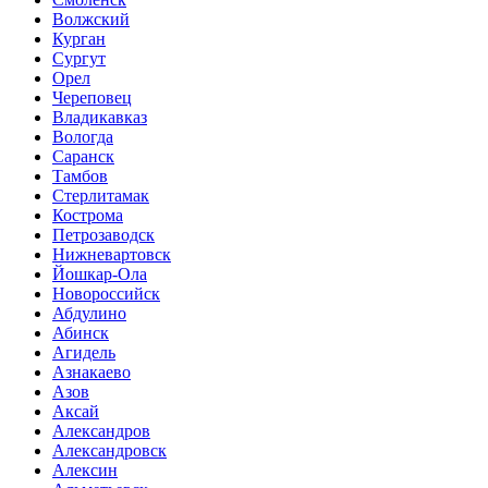
Волжский
Курган
Сургут
Орел
Череповец
Владикавказ
Вологда
Саранск
Тамбов
Стерлитамак
Кострома
Петрозаводск
Нижневартовск
Йошкар-Ола
Новороссийск
Абдулино
Абинск
Агидель
Азнакаево
Азов
Аксай
Александров
Александровск
Алексин