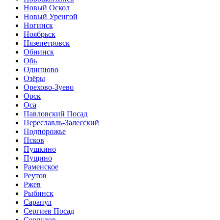
Новый Оскол
Новый Уренгой
Ногинск
Ноябрьск
Нязепетровск
Обнинск
Обь
Одинцово
Озёры
Орехово-Зуево
Орск
Оса
Павловский Посад
Переславль-Залесский
Подпорожье
Псков
Пушкино
Пущино
Раменское
Реутов
Ржев
Рыбинск
Сарапул
Сергиев Посад
Серпухов