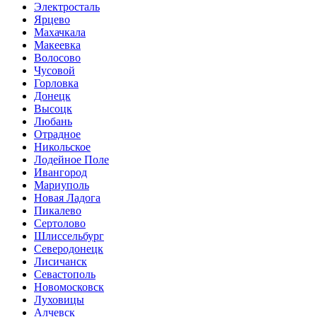
Электросталь
Ярцево
Махачкала
Макеевка
Волосово
Чусовой
Горловка
Донецк
Высоцк
Любань
Отрадное
Никольское
Лодейное Поле
Ивангород
Мариуполь
Новая Ладога
Пикалево
Сертолово
Шлиссельбург
Северодонецк
Лисичанск
Севастополь
Новомосковск
Луховицы
Алчевск