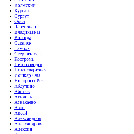
Волжский
Курган
Сургут
Орел
Череповец
Владикавказ
Вологда
Саранск
Тамбов
Стерлитамак
Кострома
Петрозаводск
Нижневартовск
Йошкар-Ола
Новороссийск
Абдулино
Абинск
Агидель
Азнакаево
Азов
Аксай
Александров
Александровск
Алексин