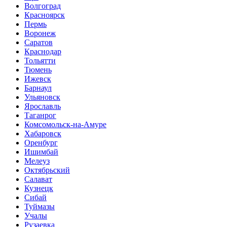
Волгоград
Красноярск
Пермь
Воронеж
Саратов
Краснодар
Тольятти
Тюмень
Ижевск
Барнаул
Ульяновск
Ярославль
Таганрог
Комсомольск-на-Амуре
Хабаровск
Оренбург
Ишимбай
Мелеуз
Октябрьский
Салават
Кузнецк
Сибай
Туймазы
Учалы
Рузаевка