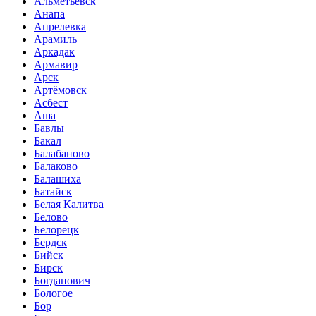
Альметьевск
Анапа
Апрелевка
Арамиль
Аркадак
Армавир
Арск
Артёмовск
Асбест
Аша
Бавлы
Бакал
Балабаново
Балаково
Балашиха
Батайск
Белая Калитва
Белово
Белорецк
Бердск
Бийск
Бирск
Богданович
Бологое
Бор