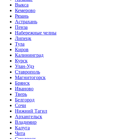
Выкса
Кемерово
Рязань
Астрахань
Пенза
Набережные челны
Липецк
Тула
Киров
Калининград
Курск
Улан-Удэ
Ставрополь
Магнитогорск
Брянск
Иваново
Тверь
Белгород
Сочи
Нижний Тагил
Архангельск
Владимир
Калуга
Чита
Смоленск