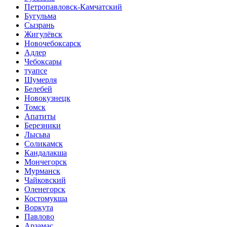
Петропавловск-Камчатский
Бугульма
Сызрань
Жигулёвск
Новочебоксарск
Адлер
Чебоксары
туапсе
Шумерля
Белебей
Новокузнецк
Томск
Апатиты
Березники
Лысьва
Соликамск
Кандалакша
Мончегорск
Мурманск
Чайковский
Оленегорск
Костомукша
Воркута
Павлово
Арзамас