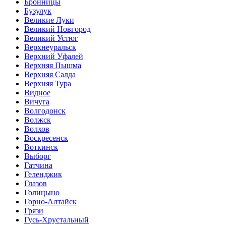
Бронницы
Бузулук
Великие Луки
Великий Новгород
Великий Устюг
Верхнеуральск
Верхний Уфалей
Верхняя Пышма
Верхняя Салда
Верхняя Тура
Видное
Вичуга
Волгодонск
Волжск
Волхов
Воскресенск
Воткинск
Выборг
Гатчина
Геленджик
Глазов
Голицыно
Горно-Алтайск
Грязи
Гусь-Хрустальный