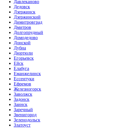
Давлеканово
Дедовск
Дзержинск
Дзержинский
Димитровград
Дмитров
Долгопрудный
Домодедово
Донской
Дубна
Дюртюли
Егорьевск
Ейск
Елабуга
Еманжелинск
Ессентуки
Ефремов
Железногорск
Заволжск
Задонск
Заинск
Заречный
Звенигород
Зеленодольск
Златоуст