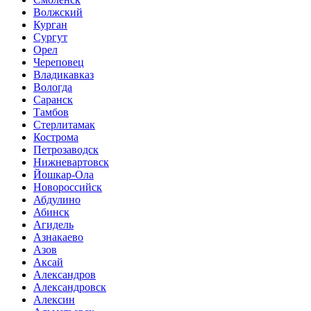
Волжский
Курган
Сургут
Орел
Череповец
Владикавказ
Вологда
Саранск
Тамбов
Стерлитамак
Кострома
Петрозаводск
Нижневартовск
Йошкар-Ола
Новороссийск
Абдулино
Абинск
Агидель
Азнакаево
Азов
Аксай
Александров
Александровск
Алексин