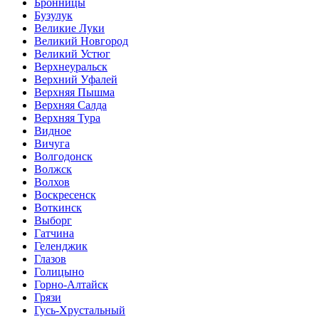
Бронницы
Бузулук
Великие Луки
Великий Новгород
Великий Устюг
Верхнеуральск
Верхний Уфалей
Верхняя Пышма
Верхняя Салда
Верхняя Тура
Видное
Вичуга
Волгодонск
Волжск
Волхов
Воскресенск
Воткинск
Выборг
Гатчина
Геленджик
Глазов
Голицыно
Горно-Алтайск
Грязи
Гусь-Хрустальный