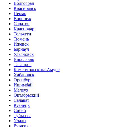
Волгоград
Красноярск
Пермь
Воронеж
Саратов
Краснодар
Тольятти
Тюмень
Ижевск
Барнаул
Ульяновск
Ярославль
Таганрог
Комсомольск-на-Амуре
Хабаровск
Оренбург
Ишимбай
Мелеуз
Октябрьский
Салават
Кузнецк
Сибай
Туймазы
Учалы
Рузаевка