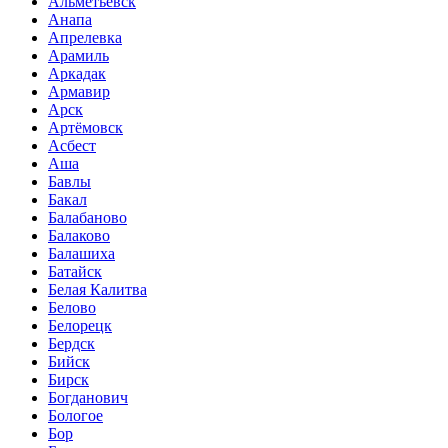
Альметьевск
Анапа
Апрелевка
Арамиль
Аркадак
Армавир
Арск
Артёмовск
Асбест
Аша
Бавлы
Бакал
Балабаново
Балаково
Балашиха
Батайск
Белая Калитва
Белово
Белорецк
Бердск
Бийск
Бирск
Богданович
Бологое
Бор