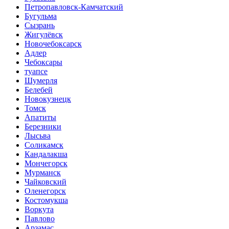
Петропавловск-Камчатский
Бугульма
Сызрань
Жигулёвск
Новочебоксарск
Адлер
Чебоксары
туапсе
Шумерля
Белебей
Новокузнецк
Томск
Апатиты
Березники
Лысьва
Соликамск
Кандалакша
Мончегорск
Мурманск
Чайковский
Оленегорск
Костомукша
Воркута
Павлово
Арзамас