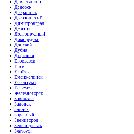
Давлеканово
Дедовск
Дзержинск
Дзержинский
Димитровград
Дмитров
Долгопрудный
Домодедово
Донской
Дубна
Дюртюли
Егорьевск
Ейск
Елабуга
Еманжелинск
Ессентуки
Ефремов
Железногорск
Заволжск
Задонск
Заинск
Заречный
Звенигород
Зеленодольск
Златоуст