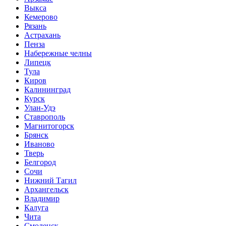
Выкса
Кемерово
Рязань
Астрахань
Пенза
Набережные челны
Липецк
Тула
Киров
Калининград
Курск
Улан-Удэ
Ставрополь
Магнитогорск
Брянск
Иваново
Тверь
Белгород
Сочи
Нижний Тагил
Архангельск
Владимир
Калуга
Чита
Смоленск