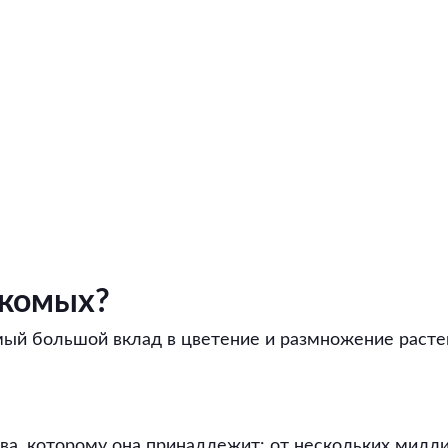
екомых?
ый большой вклад в цветение и размножение растен
тва, которому она принадлежит: от нескольких милл