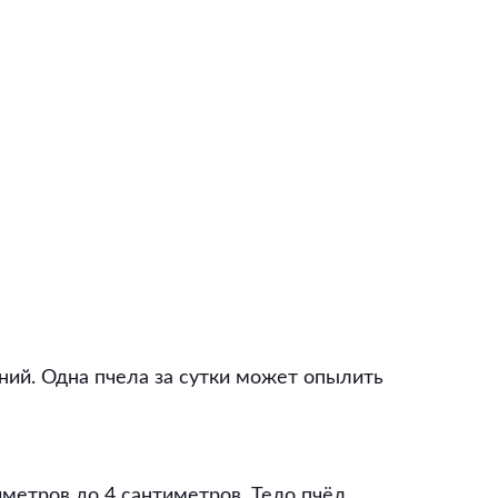
ий. Одна пчела за сутки может опылить
иметров до 4 сантиметров. Тело пчёл