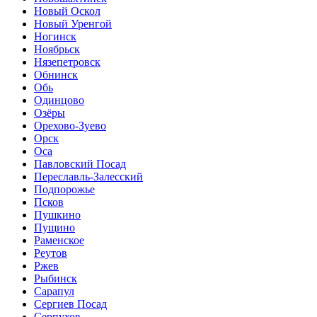
Новый Оскол
Новый Уренгой
Ногинск
Ноябрьск
Нязепетровск
Обнинск
Обь
Одинцово
Озёры
Орехово-Зуево
Орск
Оса
Павловский Посад
Переславль-Залесский
Подпорожье
Псков
Пушкино
Пущино
Раменское
Реутов
Ржев
Рыбинск
Сарапул
Сергиев Посад
Серпухов