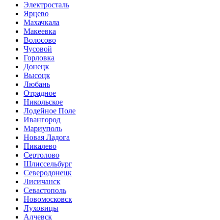
Электросталь
Ярцево
Махачкала
Макеевка
Волосово
Чусовой
Горловка
Донецк
Высоцк
Любань
Отрадное
Никольское
Лодейное Поле
Ивангород
Мариуполь
Новая Ладога
Пикалево
Сертолово
Шлиссельбург
Северодонецк
Лисичанск
Севастополь
Новомосковск
Луховицы
Алчевск