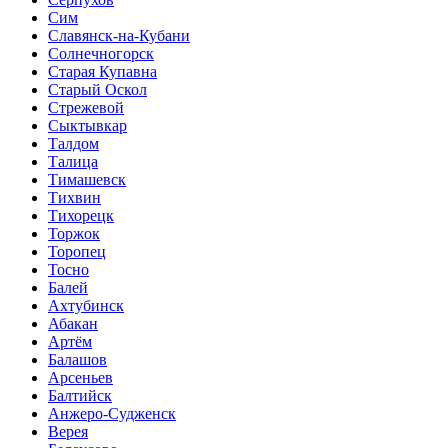
Сим
Славянск-на-Кубани
Солнечногорск
Старая Купавна
Старый Оскол
Стрежевой
Сыктывкар
Талдом
Талица
Тимашевск
Тихвин
Тихорецк
Торжок
Торопец
Тосно
Балей
Ахтубинск
Абакан
Артём
Балашов
Арсеньев
Балтийск
Анжеро-Судженск
Верея