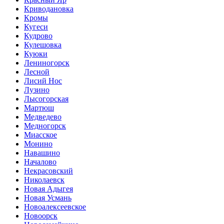
Криводановка
Кромы
Кугеси
Кудрово
Кулешовка
Куюки
Лениногорск
Лесной
Лисий Нос
Лузино
Лысогорская
Мартюш
Медведево
Медногорск
Миасское
Монино
Навашино
Началово
Некрасовский
Николаевск
Новая Адыгея
Новая Усмань
Новоалексеевское
Новоорск