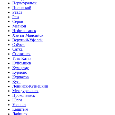
Первоуральск
Полевской
Ревда
Реж
Серов
Мегион
Нефтеюганск
Ханты-Мансийск
Верхний-Уфалей
Озёрск
Сатка
Снежинск
Усть-Катав
Куйбышев
Кумертау
Курлово
Курчатов
Куса
Ленинск-Кузнецкий
Междуреченск
Прокопьевск
Юрга
Узловая
Кыштым
Лабинск