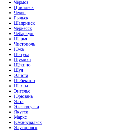
Чёрмоз
Цивильск
Чехов
Рыльск
Шадринск
Черкесск
Чебаркуль
Шарья
Чистополь
Южа
Шатура
Шумиха
Щёкино
Шуя
Элиста
Шебекино
Шахты
Энгельс
Юрюзань
Ялта
Электроугли
Якутск
Маркс
Южноуральск
Ялуторовск