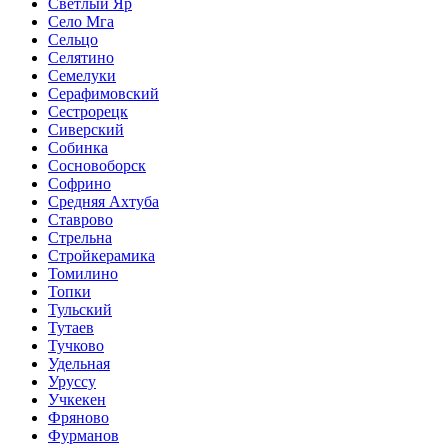
Светлый Яр
Село Мга
Сельцо
Селятино
Семелуки
Серафимовский
Сестрорецк
Сиверский
Собинка
Сосновоборск
Софрино
Средняя Ахтуба
Ставрово
Стрельна
Стройкерамика
Томилино
Топки
Тульский
Тутаев
Тучково
Удельная
Уруссу
Учкекен
Фряново
Фурманов