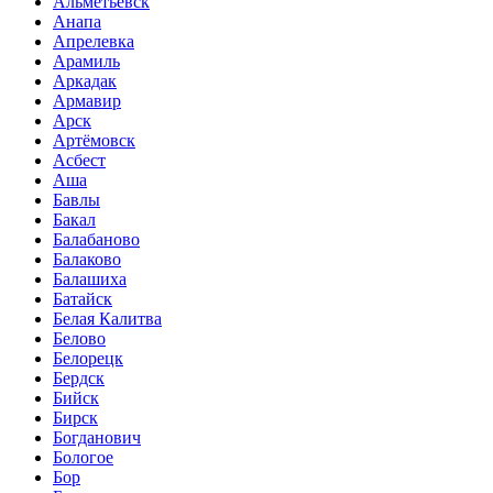
Альметьевск
Анапа
Апрелевка
Арамиль
Аркадак
Армавир
Арск
Артёмовск
Асбест
Аша
Бавлы
Бакал
Балабаново
Балаково
Балашиха
Батайск
Белая Калитва
Белово
Белорецк
Бердск
Бийск
Бирск
Богданович
Бологое
Бор