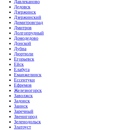
Давлеканово
Дедовск
Дзержинск
Дзержинский
Димитровград
Дмитров
Долгопрудный
Домодедово
Донской
Дубна
Дюртюли
Егорьевск
Ейск
Елабуга
Еманжелинск
Ессентуки
Ефремов
Железногорск
Заволжск
Задонск
Заинск
Заречный
Звенигород
Зеленодольск
Златоуст