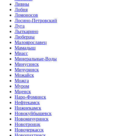
Ливны
Лобня
Ломоносов
Лосино-Петровский
Луга
Лыткарино
Люберцы
Малоярославец
Мамадыш
Миасс
Минеральные-Воды
Минусинск
Мичуринск
Можайск
Можга
Муром
Мценск
Наро-Фоминск
Нефтекамск
Нижнекамск
Новокуйбышевск
Новомичуринск
Новотроицк
Новочеркасск
Новошахтинск