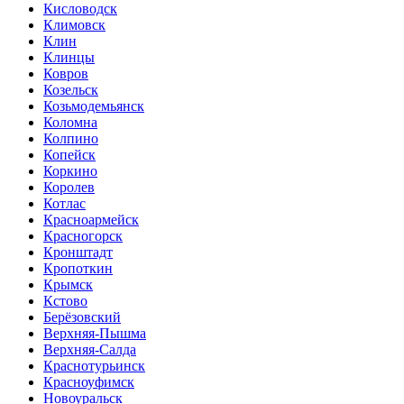
Кисловодск
Климовск
Клин
Клинцы
Ковров
Козельск
Козьмодемьянск
Коломна
Колпино
Копейск
Коркино
Королев
Котлас
Красноармейск
Красногорск
Кронштадт
Кропоткин
Крымск
Кстово
Берёзовский
Верхняя-Пышма
Верхняя-Салда
Краснотурьинск
Красноуфимск
Новоуральск