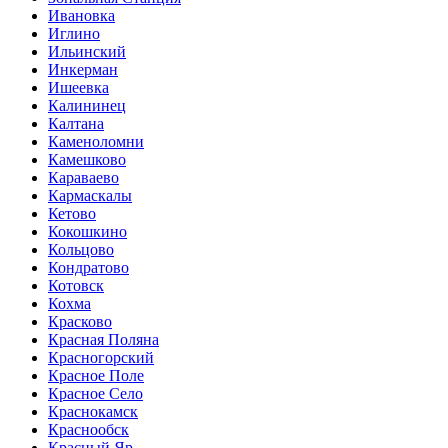
Ивановка
Иглино
Ильинский
Инкерман
Ишеевка
Калининец
Калтана
Каменоломни
Камешково
Караваево
Кармаскалы
Кетово
Кокошкино
Кольцово
Кондратово
Котовск
Кохма
Красково
Красная Поляна
Красногорский
Красное Поле
Красное Село
Краснокамск
Краснообск
Красный Яр