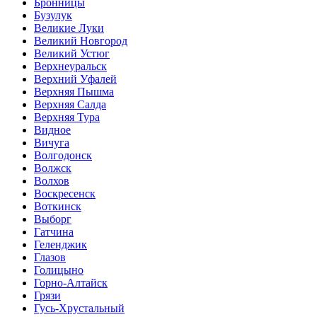
Бронницы
Бузулук
Великие Луки
Великий Новгород
Великий Устюг
Верхнеуральск
Верхний Уфалей
Верхняя Пышма
Верхняя Салда
Верхняя Тура
Видное
Вичуга
Волгодонск
Волжск
Волхов
Воскресенск
Воткинск
Выборг
Гатчина
Геленджик
Глазов
Голицыно
Горно-Алтайск
Грязи
Гусь-Хрустальный