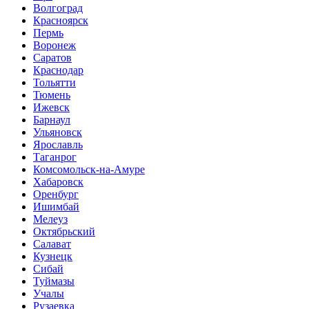
Волгоград
Красноярск
Пермь
Воронеж
Саратов
Краснодар
Тольятти
Тюмень
Ижевск
Барнаул
Ульяновск
Ярославль
Таганрог
Комсомольск-на-Амуре
Хабаровск
Оренбург
Ишимбай
Мелеуз
Октябрьский
Салават
Кузнецк
Сибай
Туймазы
Учалы
Рузаевка