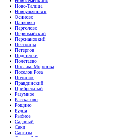
Новосемейкино
Ново-Талица
Новоульяновск
Осиново
Панковка
Парголово
Первомайский
Персиановкий
Пестрицы
Петергов
Подстепки
Полетаево
Пос. им. Морозова
Поселок Роза
Починок
Правдинский
Прибрежный
Разумное
Рассказово
Рощино
Рудня
Рыбное
Садовый
Саки
Саргазы