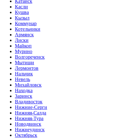
Катайск
Касли
Кушва
Кызыл
Коммунар
Котельники
Армянск
Лиски
Майкоп
Мурино
Волгореченск
Мытищи
Лермонтов
Нальчик
Невель
Михайловск
Находка
Заринск
Владивосток
Нижние-Серги
Нижняя-Салда
Нижняя-Тура
Новодвинск
Нижнеудинск
Октябрьск