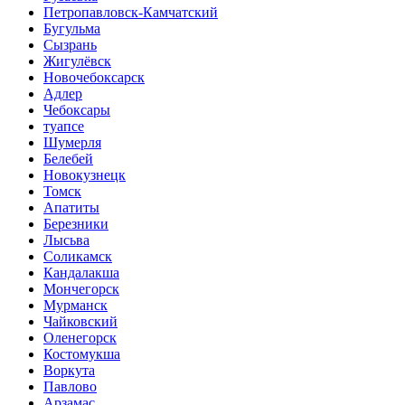
Петропавловск-Камчатский
Бугульма
Сызрань
Жигулёвск
Новочебоксарск
Адлер
Чебоксары
туапсе
Шумерля
Белебей
Новокузнецк
Томск
Апатиты
Березники
Лысьва
Соликамск
Кандалакша
Мончегорск
Мурманск
Чайковский
Оленегорск
Костомукша
Воркута
Павлово
Арзамас