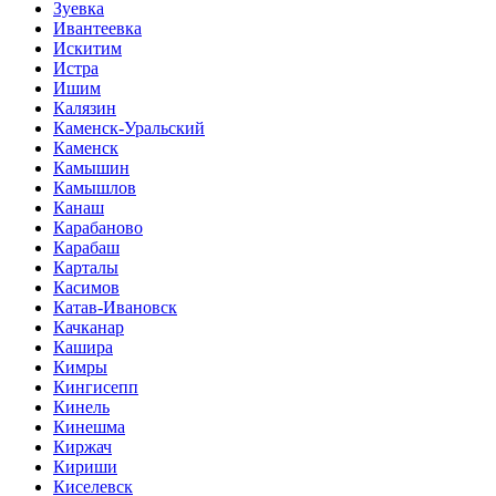
Зуевка
Ивантеевка
Искитим
Истра
Ишим
Калязин
Каменск-Уральский
Каменск
Камышин
Камышлов
Канаш
Карабаново
Карабаш
Карталы
Касимов
Катав-Ивановск
Качканар
Кашира
Кимры
Кингисепп
Кинель
Кинешма
Киржач
Кириши
Киселевск