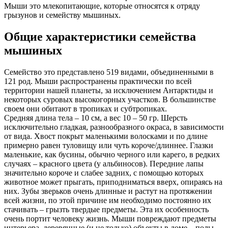
Мыши это млекопитающие, которые относятся к отряду
грызунов и семейству мышиных.
Общие характеристики семейства
мышиных
Семейство это представлено 519 видами, объединенными в
121 род. Мыши распространены практически по всей
территории нашей планеты, за исключением Антарктиды и
некоторых суровых высокогорных участков. В большинстве
своем они обитают в тропиках и субтропиках.
Средняя длина тела – 10 см, а вес 10 – 50 гр. Шерсть
исключительно гладкая, разнообразного окраса, в зависимости
от вида. Хвост покрыт маленькими волосками и по длине
примерно равен туловищу или чуть короче/длиннее. Глазки
маленькие, как бусины, обычно черного или карего, в редких
случаях – красного цвета (у альбиносов). Передние лапы
значительно короче и слабее задних, с помощью которых
животное может прыгать, приподниматься вверх, опираясь на
них. Зубы зверьков очень длинные и растут на протяжении
всей жизни, по этой причине им необходимо постоянно их
стачивать – грызть твердые предметы. Эта их особенность
очень портит человеку жизнь. Мыши повреждают предметы
интерьера, деревянные (и не только) объекты в доме – полы,