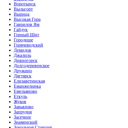
Воротынск
Выльгорт
Вырица
Высокая Гора
Гаврилов Ям
Гайдук
Горный Щит
Городище
Горячеводский
Демидов
Джалиль
Дивногорск
Долгодеревенское
Дружино
Дягтярск
Елизаветинская
Еманжелинка
Емельяново
Еткуль
Жуков
Завьялово
Запрудня
Засечное
Знаменский
Зональная Станция