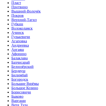
Пласт
Протвино
Вышний-Волочёк
Покров
Верхний-Тагил
Губкин
Волоколамск
Ачинск
Гулькевичи
Агаповка
Андреевка
Аргаяш
Афонино
Балаклава
Бахчисарай
Белоозёрский
Бердяуш
Билимбай
Богородск
Большие Вязёмы
Большое Козино
Борисовичи
Быково
Варгаши
Верх Тула