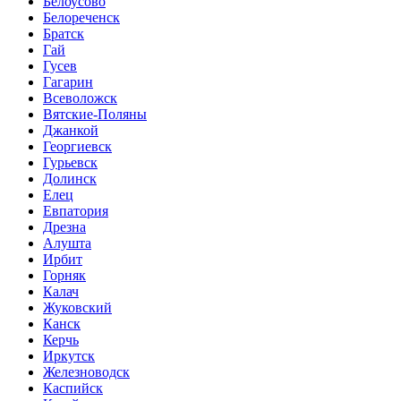
Белоусово
Белореченск
Братск
Гай
Гусев
Гагарин
Всеволожск
Вятские-Поляны
Джанкой
Георгиевск
Гурьевск
Долинск
Елец
Евпатория
Дрезна
Алушта
Ирбит
Горняк
Калач
Жуковский
Канск
Керчь
Иркутск
Железноводск
Каспийск