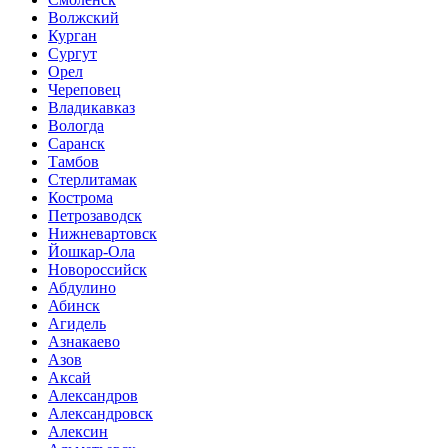
Волжский
Курган
Сургут
Орел
Череповец
Владикавказ
Вологда
Саранск
Тамбов
Стерлитамак
Кострома
Петрозаводск
Нижневартовск
Йошкар-Ола
Новороссийск
Абдулино
Абинск
Агидель
Азнакаево
Азов
Аксай
Александров
Александровск
Алексин