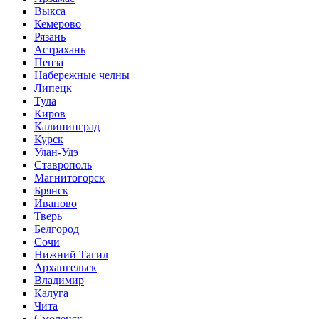
Выкса
Кемерово
Рязань
Астрахань
Пенза
Набережные челны
Липецк
Тула
Киров
Калининград
Курск
Улан-Удэ
Ставрополь
Магнитогорск
Брянск
Иваново
Тверь
Белгород
Сочи
Нижний Тагил
Архангельск
Владимир
Калуга
Чита
Смоленск