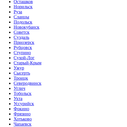
Осташков
Норильск
Руза
Сланцы
Подольск
Новокубанск
Советск
Суздаль
Приозерск
Рубцовск
Ступино
Сухой-Лог
Старый-Крым
Ужур
Сысерть
Троицк
Северодвинск
Углич
Тобольск
Ухта
Уссурийск
Фокино
Фрязино
Хотьково
Чапаевск