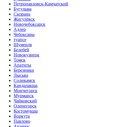
Петропавловск-Камчатский
Бугульма
Сызрань
Жигулёвск
Новочебоксарск
Адлер
Чебоксары
туапсе
Шумерля
Белебей
Новокузнецк
Томск
Апатиты
Березники
Лысьва
Соликамск
Кандалакша
Мончегорск
Мурманск
Чайковский
Оленегорск
Костомукша
Воркута
Павлово
Арзамас