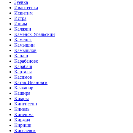
Зуевка
Ивантеевка
Искитим
Истра
Ишим
Калязин
Каменск-Уральский
Каменск
Камышин
Камышлов
Канаш
Карабаново
Карабаш
Карталы
Касимов
Катав-Ивановск
Качканар
Кашира
Кимры
Кингисепп
Кинель
Кинешма
Киржач
Кириши
Киселевск