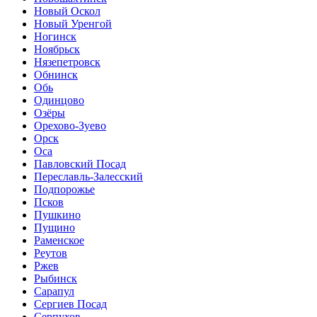
Новый Оскол
Новый Уренгой
Ногинск
Ноябрьск
Нязепетровск
Обнинск
Обь
Одинцово
Озёры
Орехово-Зуево
Орск
Оса
Павловский Посад
Переславль-Залесский
Подпорожье
Псков
Пушкино
Пущино
Раменское
Реутов
Ржев
Рыбинск
Сарапул
Сергиев Посад
Серпухов