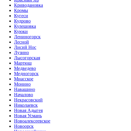
Криводановка
Кромы
Кугеси
Кудрово
Кулешовка
Куюки
Лениногорск
Лесной
Лисий Нос
Лузино
Лысогорская
Мартюш
Медведево
Медногорск
Миасское
Монино
Навашино
Началово
Некрасовский
Николаевск
Новая Адыгея
Новая Усмань
Новоалексеевское
Новоорск