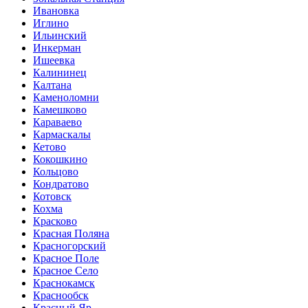
Ивановка
Иглино
Ильинский
Инкерман
Ишеевка
Калининец
Калтана
Каменоломни
Камешково
Караваево
Кармаскалы
Кетово
Кокошкино
Кольцово
Кондратово
Котовск
Кохма
Красково
Красная Поляна
Красногорский
Красное Поле
Красное Село
Краснокамск
Краснообск
Красный Яр