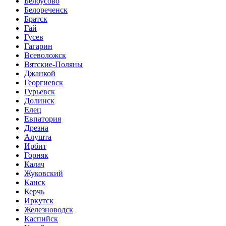
Белоусово
Белореченск
Братск
Гай
Гусев
Гагарин
Всеволожск
Вятские-Поляны
Джанкой
Георгиевск
Гурьевск
Долинск
Елец
Евпатория
Дрезна
Алушта
Ирбит
Горняк
Калач
Жуковский
Канск
Керчь
Иркутск
Железноводск
Каспийск