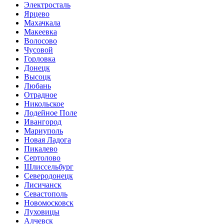
Электросталь
Ярцево
Махачкала
Макеевка
Волосово
Чусовой
Горловка
Донецк
Высоцк
Любань
Отрадное
Никольское
Лодейное Поле
Ивангород
Мариуполь
Новая Ладога
Пикалево
Сертолово
Шлиссельбург
Северодонецк
Лисичанск
Севастополь
Новомосковск
Луховицы
Алчевск