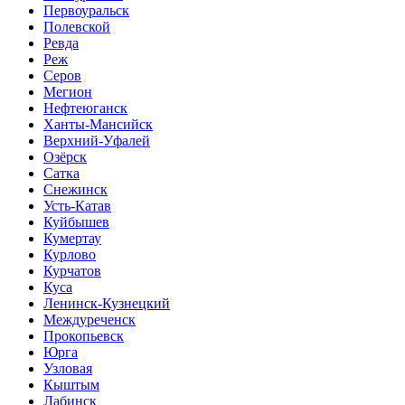
Первоуральск
Полевской
Ревда
Реж
Серов
Мегион
Нефтеюганск
Ханты-Мансийск
Верхний-Уфалей
Озёрск
Сатка
Снежинск
Усть-Катав
Куйбышев
Кумертау
Курлово
Курчатов
Куса
Ленинск-Кузнецкий
Междуреченск
Прокопьевск
Юрга
Узловая
Кыштым
Лабинск