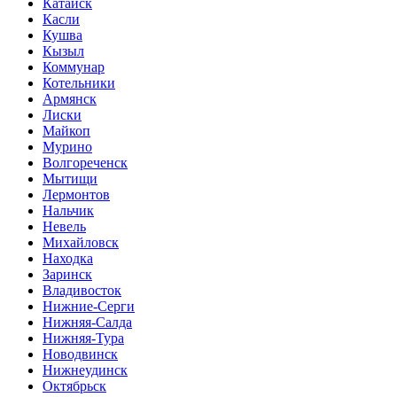
Катайск
Касли
Кушва
Кызыл
Коммунар
Котельники
Армянск
Лиски
Майкоп
Мурино
Волгореченск
Мытищи
Лермонтов
Нальчик
Невель
Михайловск
Находка
Заринск
Владивосток
Нижние-Серги
Нижняя-Салда
Нижняя-Тура
Новодвинск
Нижнеудинск
Октябрьск