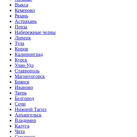
Выкса
Кемерово
Рязань
Астрахань
Пенза
Набережные челны
Липецк
Тула
Киров
Калининград
Курск
Улан-Удэ
Ставрополь
Магнитогорск
Брянск
Иваново
Тверь
Белгород
Сочи
Нижний Тагил
Архангельск
Владимир
Калуга
Чита
Смоленск