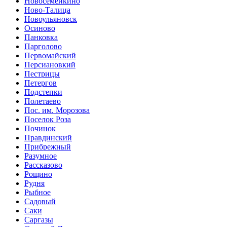
Новосемейкино
Ново-Талица
Новоульяновск
Осиново
Панковка
Парголово
Первомайский
Персиановкий
Пестрицы
Петергов
Подстепки
Полетаево
Пос. им. Морозова
Поселок Роза
Починок
Правдинский
Прибрежный
Разумное
Рассказово
Рощино
Рудня
Рыбное
Садовый
Саки
Саргазы