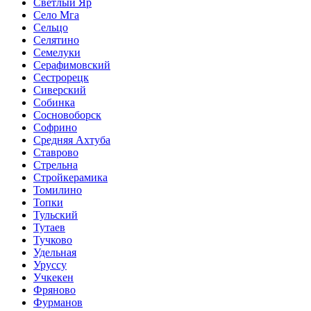
Светлый Яр
Село Мга
Сельцо
Селятино
Семелуки
Серафимовский
Сестрорецк
Сиверский
Собинка
Сосновоборск
Софрино
Средняя Ахтуба
Ставрово
Стрельна
Стройкерамика
Томилино
Топки
Тульский
Тутаев
Тучково
Удельная
Уруссу
Учкекен
Фряново
Фурманов