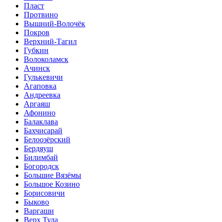
Пласт
Протвино
Вышний-Волочёк
Покров
Верхний-Тагил
Губкин
Волоколамск
Ачинск
Гулькевичи
Агаповка
Андреевка
Аргаяш
Афонино
Балаклава
Бахчисарай
Белоозёрский
Бердяуш
Билимбай
Богородск
Большие Вязёмы
Большое Козино
Борисовичи
Быково
Варгаши
Верх Тула