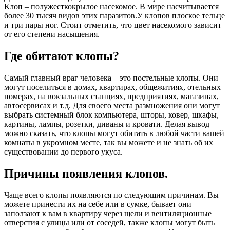
Клоп – полужесткокрылое насекомое. В мире насчитывается
более 30 тысяч видов этих паразитов.У клопов плоское тельце
и три пары ног. Стоит отметить, что цвет насекомого зависит
от его степени насыщения.
Где обитают клопы?
Самый главный враг человека – это постельные клопы. Они
могут поселиться в домах, квартирах, общежитиях, отельных
номерах, на вокзальных станциях, предприятиях, магазинах,
автосервисах и т.д. Для своего места размножения они могут
выбрать системный блок компьютера, шторы, ковер, шкафы,
картины, лампы, розетки, диваны и кровати. Делая вывод
можно сказать, что клопы могут обитать в любой части вашей
комнаты в укромном месте, так вы можете и не знать об их
существовании до первого укуса.
Причины появления клопов.
Чаще всего клопы появляются по следующим причинам. Вы
можете принести их на себе или в сумке, бывает они
заползают к вам в квартиру через щели и вентиляционные
отверстия с улицы или от соседей, также клопы могут быть