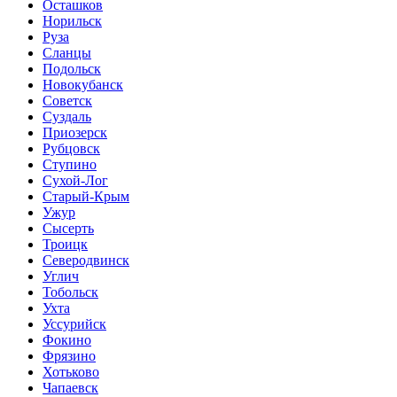
Осташков
Норильск
Руза
Сланцы
Подольск
Новокубанск
Советск
Суздаль
Приозерск
Рубцовск
Ступино
Сухой-Лог
Старый-Крым
Ужур
Сысерть
Троицк
Северодвинск
Углич
Тобольск
Ухта
Уссурийск
Фокино
Фрязино
Хотьково
Чапаевск