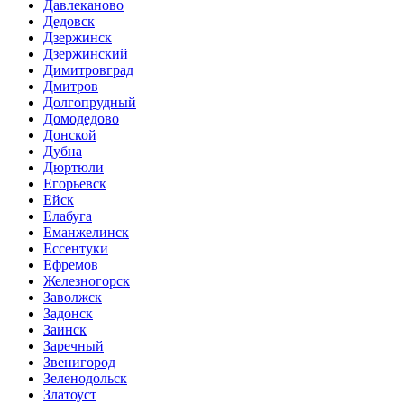
Давлеканово
Дедовск
Дзержинск
Дзержинский
Димитровград
Дмитров
Долгопрудный
Домодедово
Донской
Дубна
Дюртюли
Егорьевск
Ейск
Елабуга
Еманжелинск
Ессентуки
Ефремов
Железногорск
Заволжск
Задонск
Заинск
Заречный
Звенигород
Зеленодольск
Златоуст