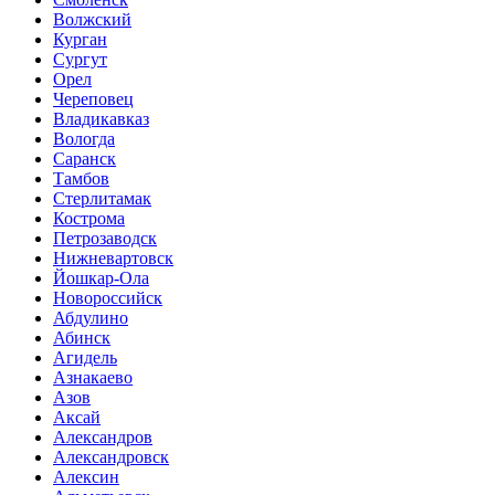
Волжский
Курган
Сургут
Орел
Череповец
Владикавказ
Вологда
Саранск
Тамбов
Стерлитамак
Кострома
Петрозаводск
Нижневартовск
Йошкар-Ола
Новороссийск
Абдулино
Абинск
Агидель
Азнакаево
Азов
Аксай
Александров
Александровск
Алексин