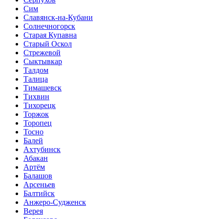
Сим
Славянск-на-Кубани
Солнечногорск
Старая Купавна
Старый Оскол
Стрежевой
Сыктывкар
Талдом
Талица
Тимашевск
Тихвин
Тихорецк
Торжок
Торопец
Тосно
Балей
Ахтубинск
Абакан
Артём
Балашов
Арсеньев
Балтийск
Анжеро-Судженск
Верея