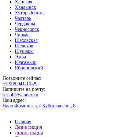
Ханская
Хвалынск
Хутор Ленина
Чалтарь
Чердаклы
Черногорск
Чишмы
Шаховская
Шелехов
Шушары
Эжва
Юргамыш
Яблоновский
Позвоните сейчас:
‪+7 908 041-10-29
Напишите на почту:
ses.ob@yandex.ru
Наш адрес:
Наро Фоминск ул. Кубинское ш., 8
Главная
Дезинсекция
Дезинфекция