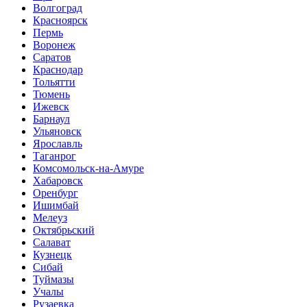
Волгоград
Красноярск
Пермь
Воронеж
Саратов
Краснодар
Тольятти
Тюмень
Ижевск
Барнаул
Ульяновск
Ярославль
Таганрог
Комсомольск-на-Амуре
Хабаровск
Оренбург
Ишимбай
Мелеуз
Октябрьский
Салават
Кузнецк
Сибай
Туймазы
Учалы
Рузаевка