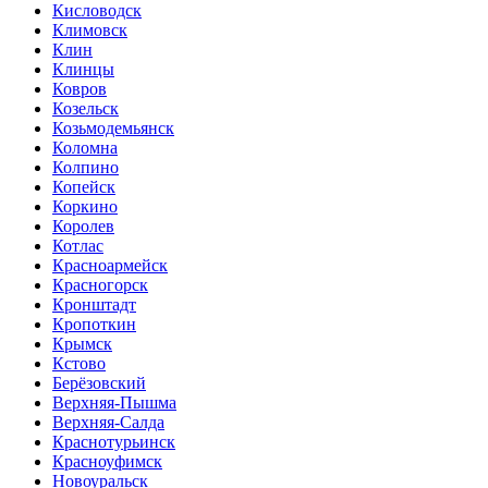
Кисловодск
Климовск
Клин
Клинцы
Ковров
Козельск
Козьмодемьянск
Коломна
Колпино
Копейск
Коркино
Королев
Котлас
Красноармейск
Красногорск
Кронштадт
Кропоткин
Крымск
Кстово
Берёзовский
Верхняя-Пышма
Верхняя-Салда
Краснотурьинск
Красноуфимск
Новоуральск