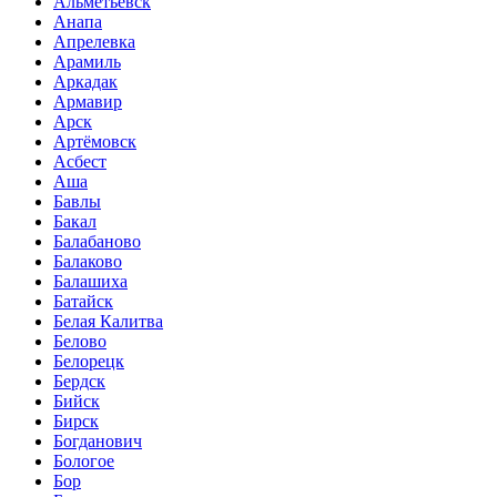
Альметьевск
Анапа
Апрелевка
Арамиль
Аркадак
Армавир
Арск
Артёмовск
Асбест
Аша
Бавлы
Бакал
Балабаново
Балаково
Балашиха
Батайск
Белая Калитва
Белово
Белорецк
Бердск
Бийск
Бирск
Богданович
Бологое
Бор