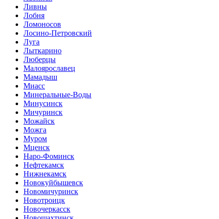
Ливны
Лобня
Ломоносов
Лосино-Петровский
Луга
Лыткарино
Люберцы
Малоярославец
Мамадыш
Миасс
Минеральные-Воды
Минусинск
Мичуринск
Можайск
Можга
Муром
Мценск
Наро-Фоминск
Нефтекамск
Нижнекамск
Новокуйбышевск
Новомичуринск
Новотроицк
Новочеркасск
Новошахтинск