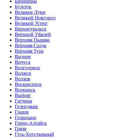
Бронницы
Бузулук
Великие Луки
Великий Новгород
Великий Устюг
Верхнеуральск
Верхний Уфалей
Верхняя Пышма
Верхняя Салда
Верхняя Тура
Видное
Вичуга
Волгодонск
Волжск
Волхов
Воскресенск
Воткинск
Выборг
Гатчина
Геленджик
Глазов
Голицыно
Горно-Алтайск
Грязи
Гусь-Хрустальный