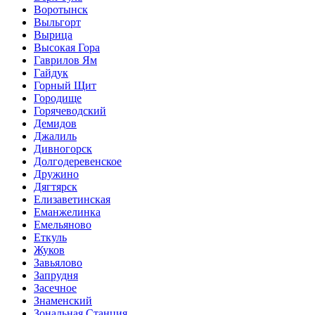
Воротынск
Выльгорт
Вырица
Высокая Гора
Гаврилов Ям
Гайдук
Горный Щит
Городище
Горячеводский
Демидов
Джалиль
Дивногорск
Долгодеревенское
Дружино
Дягтярск
Елизаветинская
Еманжелинка
Емельяново
Еткуль
Жуков
Завьялово
Запрудня
Засечное
Знаменский
Зональная Станция