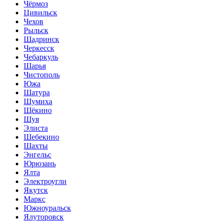
Чёрмоз
Цивильск
Чехов
Рыльск
Шадринск
Черкесск
Чебаркуль
Шарья
Чистополь
Южа
Шатура
Шумиха
Щёкино
Шуя
Элиста
Шебекино
Шахты
Энгельс
Юрюзань
Ялта
Электроугли
Якутск
Маркс
Южноуральск
Ялуторовск