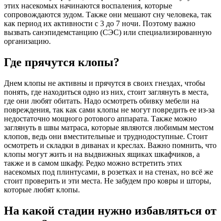
этих насекомых начинаются воспаления, которые
сопровождаются зудом. Также они мешают сну человека, так
как период их активности с 3 до 7 ночи. Поэтому важно
вызвать санэпидемстанцию (СЭС) или специализированную
организацию.
Где прячутся клопы?
Днем клопы не активны и прячутся в своих гнездах, чтобы
понять, где находиться одно из них, стоит заглянуть в места,
где они любят обитать. Надо осмотреть обивку мебели на
повреждения, так как сами клопы не могут повредить ее из-за
недостаточно мощного ротового аппарата. Также можно
заглянуть в швы матраса, которые являются любимым местом
клопов, ведь они вместительные и труднодоступные. Стоит
осмотреть и складки в диванах и креслах. Важно помнить, что
клопы могут жить и на выдвижных ящиках шкафчиков, а
также и в самом шкафу. Редко можно встретить этих
насекомых под плинтусами, в розетках и на стенах, но всё же
стоит проверить и эти места. Не забудем про ковры и шторы,
которые любят клопы.
На какой стадии нужно избавляться от