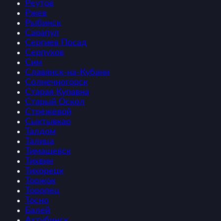
Реутов
Ржев
Рыбинск
Сарапул
Сергиев Посад
Серпухов
Сим
Славянск-на-Кубани
Солнечногорск
Старая Купавна
Старый Оскол
Стрежевой
Сыктывкар
Талдом
Талица
Тимашевск
Тихвин
Тихорецк
Торжок
Торопец
Тосно
Балей
Ахтубинск