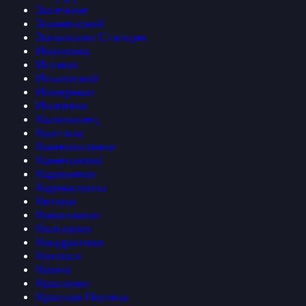
Засечное
Знаменский
Зональная Станция
Ивановка
Иглино
Ильинский
Инкерман
Ишеевка
Калининец
Калтана
Каменоломни
Камешково
Караваево
Кармаскалы
Кетово
Кокошкино
Кольцово
Кондратово
Котовск
Кохма
Красково
Красная Поляна