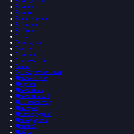
Волгодонск
Волжск
Волхов
Воскресенск
Воткинск
Выборг
Гатчина
Геленджик
Глазов
Голицыно
Горно-Алтайск
Грязи
Гусь-Хрустальный
Давлеканово
Дедовск
Дзержинск
Дзержинский
Димитровград
Дмитров
Долгопрудный
Домодедово
Донской
Дубна