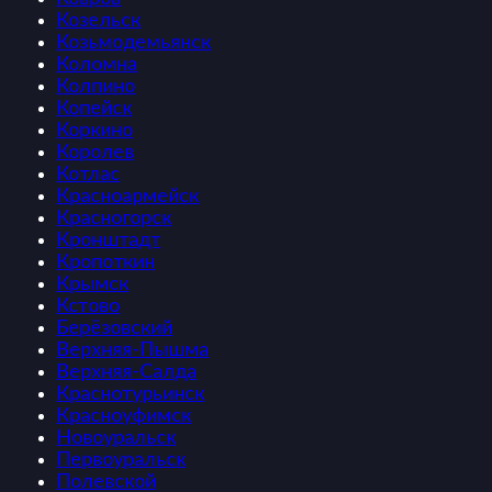
Козельск
Козьмодемьянск
Коломна
Колпино
Копейск
Коркино
Королев
Котлас
Красноармейск
Красногорск
Кронштадт
Кропоткин
Крымск
Кстово
Берёзовский
Верхняя-Пышма
Верхняя-Салда
Краснотурьинск
Красноуфимск
Новоуральск
Первоуральск
Полевской