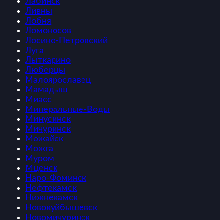
Лабинск
Ливны
Лобня
Ломоносов
Лосино-Петровский
Луга
Лыткарино
Люберцы
Малоярославец
Мамадыш
Миасс
Минеральные-Воды
Минусинск
Мичуринск
Можайск
Можга
Муром
Мценск
Наро-Фоминск
Нефтекамск
Нижнекамск
Новокуйбышевск
Новомичуринск