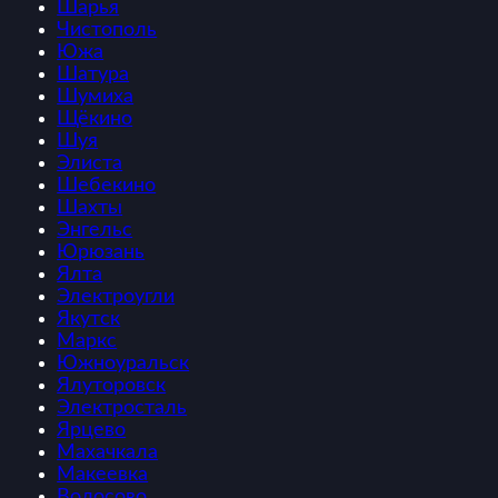
Шарья
Чистополь
Южа
Шатура
Шумиха
Щёкино
Шуя
Элиста
Шебекино
Шахты
Энгельс
Юрюзань
Ялта
Электроугли
Якутск
Маркс
Южноуральск
Ялуторовск
Электросталь
Ярцево
Махачкала
Макеевка
Волосово