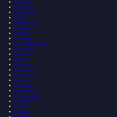
Каменск
Камышин
Камышлов
Канаш
Карабаново
Карабаш
Карталы
Касимов
Катав-Ивановск
Качканар
Кашира
Кимры
Кингисепп
Кинель
Кинешма
Киржач
Кириши
Киселевск
Кисловодск
Климовск
Клин
Клинцы
Ковров