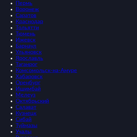
Пермь
Воронеж
Саратов
Краснодар
Тольятти
Тюмень
Ижевск
Барнаул
Ульяновск
Ярославль
Таганрог
Комсомольск-на-Амуре
Хабаровск
Оренбург
Ишимбай
Мелеуз
Октябрьский
Салават
Кузнецк
Сибай
Туймазы
Учалы