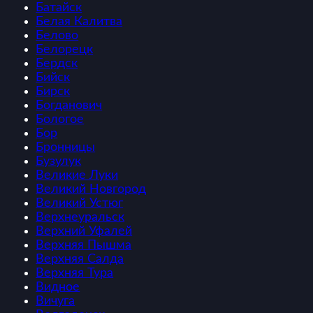
Батайск
Белая Калитва
Белово
Белорецк
Бердск
Бийск
Бирск
Богданович
Бологое
Бор
Бронницы
Бузулук
Великие Луки
Великий Новгород
Великий Устюг
Верхнеуральск
Верхний Уфалей
Верхняя Пышма
Верхняя Салда
Верхняя Тура
Видное
Вичуга