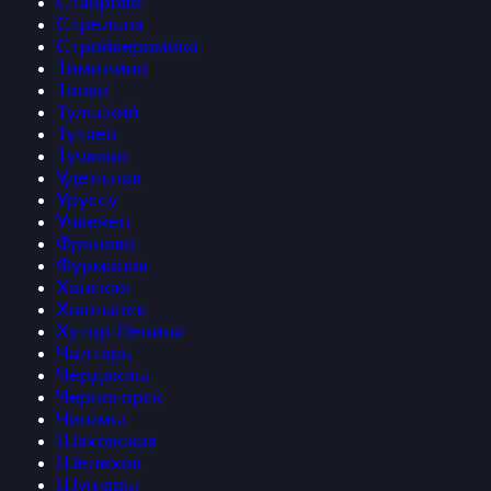
Ставрово
Стрельна
Стройкерамика
Томилино
Топки
Тульский
Тутаев
Тучково
Удельная
Уруссу
Учкекен
Фряново
Фурманов
Ханская
Хвалынск
Хутор Ленина
Чалтарь
Чердаклы
Черногорск
Чишмы
Шаховская
Шелехов
Шушары