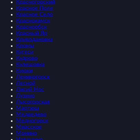
Красногорский
Красное Поле
Красное Село
Краснокамск
Краснообск
Красный Яр
Криводановка
Кромы
Кугеси
Кудрово
Кулешовка
Куюки
Лениногорск
Лесной
Лисий Нос
Лузино
Лысогорская
Мартюш
Медведево
Медногорск
Миасское
Монино
Навашино