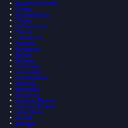
Вышний-Волочёк
Покров
Верхний-Тагил
Губкин
Волоколамск
Ачинск
Гулькевичи
Агаповка
Андреевка
Аргаяш
Афонино
Балаклава
Бахчисарай
Белоозёрский
Бердяуш
Билимбай
Богородск
Большие Вязёмы
Большое Козино
Борисовичи
Быково
Варгаши