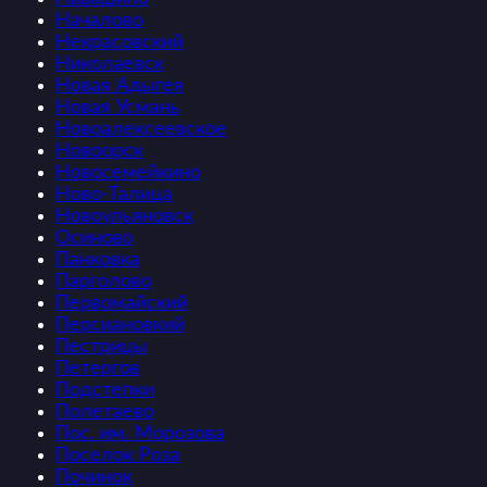
Началово
Некрасовский
Николаевск
Новая Адыгея
Новая Усмань
Новоалексеевское
Новоорск
Новосемейкино
Ново-Талица
Новоульяновск
Осиново
Панковка
Парголово
Первомайский
Персиановкий
Пестрицы
Петергов
Подстепки
Полетаево
Пос. им. Морозова
Поселок Роза
Починок