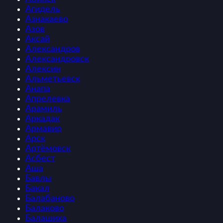
Агидель
Азнакаево
Азов
Аксай
Александров
Александровск
Алексин
Альметьевск
Анапа
Апрелевка
Арамиль
Аркадак
Армавир
Арск
Артёмовск
Асбест
Аша
Бавлы
Бакал
Балабаново
Балаково
Балашиха