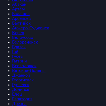
Абакан
Артём
Балашов
Арсеньев
Балтийск
Анжеро-Судженск
Верея
Белоусово
Белореченск
Братск
Гай
Гусев
Гагарин
Всеволожск
Вятские-Поляны
Джанкой
Георгиевск
Гурьевск
Долинск
Елец
Евпатория
Дрезна