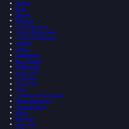
Ревда
Реж
Серов
Мегион
Нефтеюганск
Ханты-Мансийск
Верхний-Уфалей
Озёрск
Сатка
Снежинск
Усть-Катав
Куйбышев
Кумертау
Курлово
Курчатов
Куса
Ленинск-Кузнецкий
Междуреченск
Прокопьевск
Юрга
Узловая
Кыштым