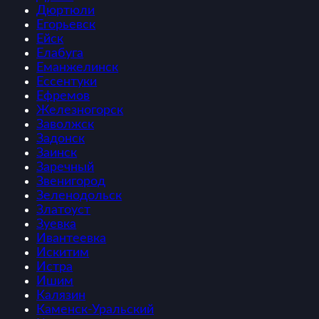
Дюртюли
Егорьевск
Ейск
Елабуга
Еманжелинск
Ессентуки
Ефремов
Железногорск
Заволжск
Задонск
Заинск
Заречный
Звенигород
Зеленодольск
Златоуст
Зуевка
Ивантеевка
Искитим
Истра
Ишим
Калязин
Каменск-Уральский