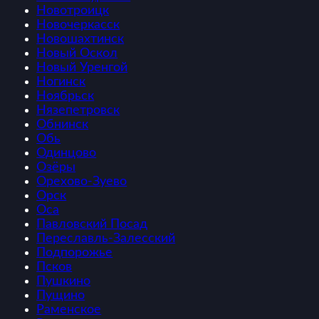
Новотроицк
Новочеркасск
Новошахтинск
Новый Оскол
Новый Уренгой
Ногинск
Ноябрьск
Нязепетровск
Обнинск
Обь
Одинцово
Озёры
Орехово-Зуево
Орск
Оса
Павловский Посад
Переславль-Залесский
Подпорожье
Псков
Пушкино
Пущино
Раменское