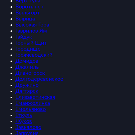
Верх Тула
Воротынск
Выльгорт
Вырица
Высокая Гора
Гаврилов Ям
Гайдук
Горный Щит
Городище
Горячеводский
Демидов
Джалиль
Дивногорск
Долгодеревенское
Дружино
Дягтярск
Елизаветинская
Еманжелинка
Емельяново
Еткуль
Жуков
Завьялово
Запрудня