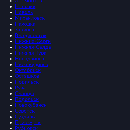
Лермонтов
Нальчик
Невель
Михайловск
Находка
Заринск
Владивосток
Нижние-Серги
Нижняя-Салда
Нижняя-Тура
Новодвинск
Нижнеудинск
Октябрьск
Осташков
Норильск
Руза
Сланцы
Подольск
Новокубанск
Советск
Суздаль
Приозерск
Рубцовск