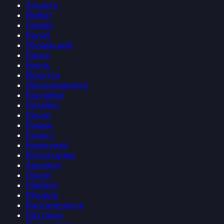
Алушта
Ирбит
Горняк
Калач
Жуковский
Канск
Керчь
Иркутск
Железноводск
Каспийск
Катайск
Касли
Кушва
Кызыл
Коммунар
Котельники
Армянск
Лиски
Майкоп
Мурино
Волгореченск
Мытищи