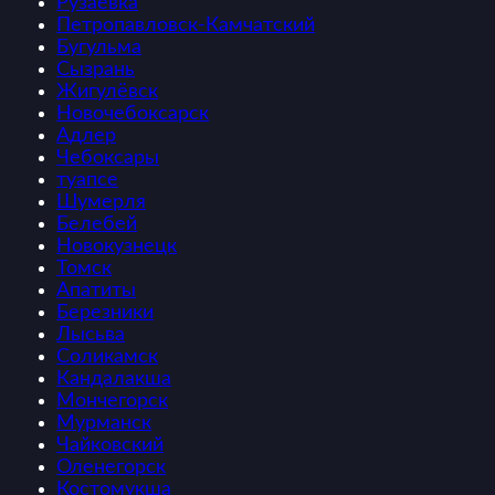
Рузаевка
Петропавловск-Камчатский
Бугульма
Сызрань
Жигулёвск
Новочебоксарск
Адлер
Чебоксары
туапсе
Шумерля
Белебей
Новокузнецк
Томск
Апатиты
Березники
Лысьва
Соликамск
Кандалакша
Мончегорск
Мурманск
Чайковский
Оленегорск
Костомукша