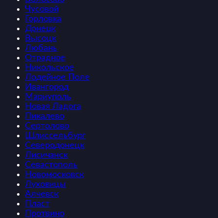
Чусовой
Горловка
Донецк
Высоцк
Любань
Отрадное
Никольское
Лодейное Поле
Ивангород
Мариуполь
Новая Ладога
Пикалево
Сертолово
Шлиссельбург
Северодонецк
Лисичанск
Севастополь
Новомосковск
Луховицы
Алчевск
Пласт
Протвино