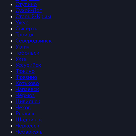
Ступино
Сухой-Лог
Старый-Крым
Ужур
Сысерть
Троицк
Северодвинск
Углич
Тобольск
Ухта
Уссурийск
Фокино
Фрязино
Хотьково
Чапаевск
Чёрмоз
Цивильск
Чехов
Рыльск
Шадринск
Черкесск
Чебаркуль