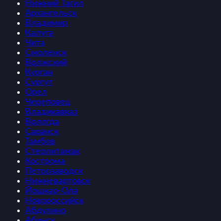
Нижний Тагил
Архангельск
Владимир
Калуга
Чита
Смоленск
Волжский
Курган
Сургут
Орел
Череповец
Владикавказ
Вологда
Саранск
Тамбов
Стерлитамак
Кострома
Петрозаводск
Нижневартовск
Йошкар-Ола
Новороссийск
Абдулино
Абинск