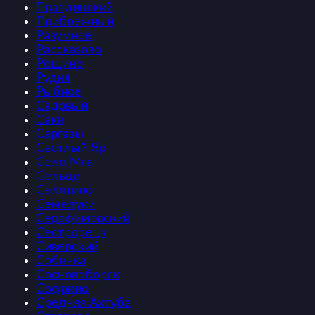
Правдинский
Прибрежный
Разумное
Рассказово
Рощино
Рудня
Рыбное
Садовый
Саки
Саргазы
Светлый Яр
Село Мга
Сельцо
Селятино
Семелуки
Серафимовский
Сестрорецк
Сиверский
Собинка
Сосновоборск
Софрино
Средняя Ахтуба