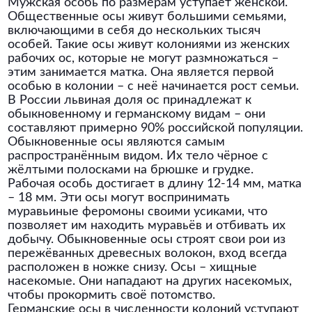
Мужская особь по размерам уступает женской.
Общественные осы живут большими семьями,
включающими в себя до нескольких тысяч
особей. Такие осы живут колониями из женских
рабочих ос, которые не могут размножаться –
этим занимается матка. Она является первой
особью в колонии – с неё начинается рост семьи.
В России львиная доля ос принадлежат к
обыкновенному и германскому видам – они
составляют примерно 90% российской популяции.
Обыкновенные осы являются самым
распространённым видом. Их тело чёрное с
жёлтыми полосками на брюшке и грудке.
Рабочая особь достигает в длину 12-14 мм, матка
– 18 мм. Эти осы могут воспринимать
муравьиные феромоны своими усиками, что
позволяет им находить муравьёв и отбивать их
добычу. Обыкновенные осы строят свои рои из
пережёванных древесных волокон, вход всегда
расположен в ножке снизу. Осы – хищные
насекомые. Они нападают на других насекомых,
чтобы прокормить своё потомство.
Германские осы в численности колоний уступают