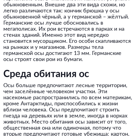
обыкновенным. Внешне два эти вида схожи, но
легко различаются так: кончик брюшка у осы
обыкновенной чёрный, а у германской – жёлтый.
Германские осы лучше обосновались в
мегаполисах. Их рои встречаются в парках и на
стенах зданий. Именно этот вид нередко
становится мусорщиком. Его особи скапливаются
на рынках и у магазинов. Размеры тела
германской осы достигают 13 мм. Германские
осы строят свои рои из бумаги.
Среда обитания ос
Осы больше предпочитают лесные территории,
чем заселённые человеком участки. Эти
насекомые распространились по всем материкам,
кроме Антарктиды, приспособились к жизни
вблизи человека. Осы предпочитают строить
гнезда на деревьях или в земле, иногда в норках
животных. Место обитания осы зависит от того,
общественная она или одиночная, потому что
вторые предпочитают готовые убежища: картон,