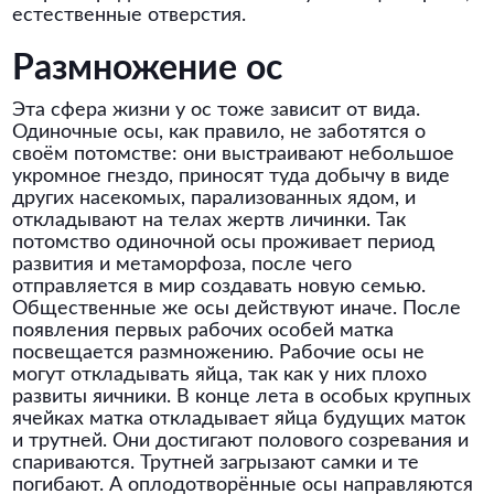
естественные отверстия.
Размножение ос
Эта сфера жизни у ос тоже зависит от вида.
Одиночные осы, как правило, не заботятся о
своём потомстве: они выстраивают небольшое
укромное гнездо, приносят туда добычу в виде
других насекомых, парализованных ядом, и
откладывают на телах жертв личинки. Так
потомство одиночной осы проживает период
развития и метаморфоза, после чего
отправляется в мир создавать новую семью.
Общественные же осы действуют иначе. После
появления первых рабочих особей матка
посвещается размножению. Рабочие осы не
могут откладывать яйца, так как у них плохо
развиты яичники. В конце лета в особых крупных
ячейках матка откладывает яйца будущих маток
и трутней. Они достигают полового созревания и
спариваются. Трутней загрызают самки и те
погибают. А оплодотворённые осы направляются