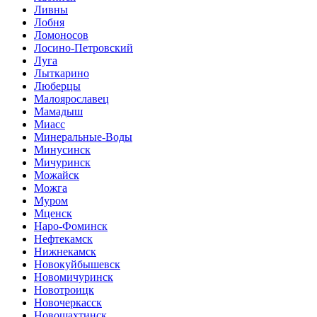
Ливны
Лобня
Ломоносов
Лосино-Петровский
Луга
Лыткарино
Люберцы
Малоярославец
Мамадыш
Миасс
Минеральные-Воды
Минусинск
Мичуринск
Можайск
Можга
Муром
Мценск
Наро-Фоминск
Нефтекамск
Нижнекамск
Новокуйбышевск
Новомичуринск
Новотроицк
Новочеркасск
Новошахтинск