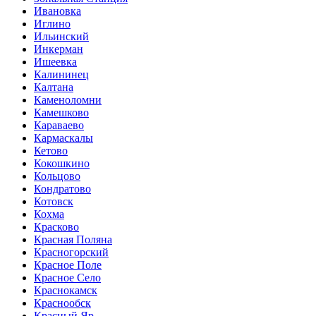
Ивановка
Иглино
Ильинский
Инкерман
Ишеевка
Калининец
Калтана
Каменоломни
Камешково
Караваево
Кармаскалы
Кетово
Кокошкино
Кольцово
Кондратово
Котовск
Кохма
Красково
Красная Поляна
Красногорский
Красное Поле
Красное Село
Краснокамск
Краснообск
Красный Яр