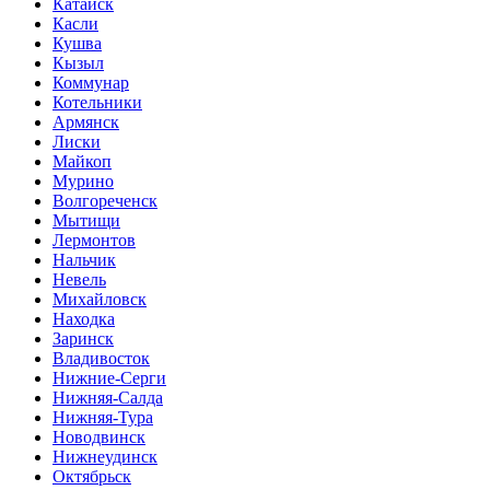
Катайск
Касли
Кушва
Кызыл
Коммунар
Котельники
Армянск
Лиски
Майкоп
Мурино
Волгореченск
Мытищи
Лермонтов
Нальчик
Невель
Михайловск
Находка
Заринск
Владивосток
Нижние-Серги
Нижняя-Салда
Нижняя-Тура
Новодвинск
Нижнеудинск
Октябрьск