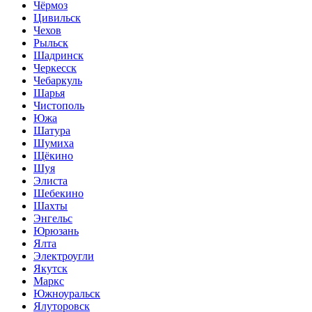
Чёрмоз
Цивильск
Чехов
Рыльск
Шадринск
Черкесск
Чебаркуль
Шарья
Чистополь
Южа
Шатура
Шумиха
Щёкино
Шуя
Элиста
Шебекино
Шахты
Энгельс
Юрюзань
Ялта
Электроугли
Якутск
Маркс
Южноуральск
Ялуторовск