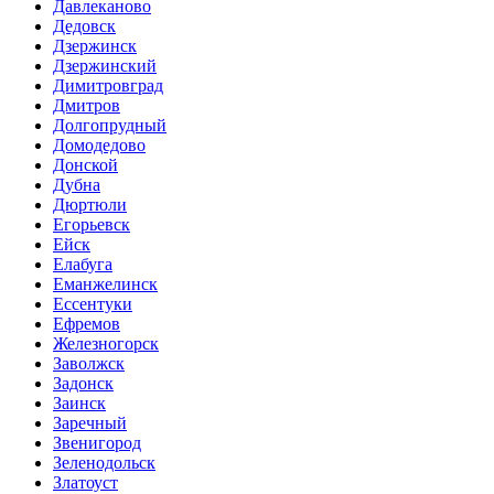
Давлеканово
Дедовск
Дзержинск
Дзержинский
Димитровград
Дмитров
Долгопрудный
Домодедово
Донской
Дубна
Дюртюли
Егорьевск
Ейск
Елабуга
Еманжелинск
Ессентуки
Ефремов
Железногорск
Заволжск
Задонск
Заинск
Заречный
Звенигород
Зеленодольск
Златоуст