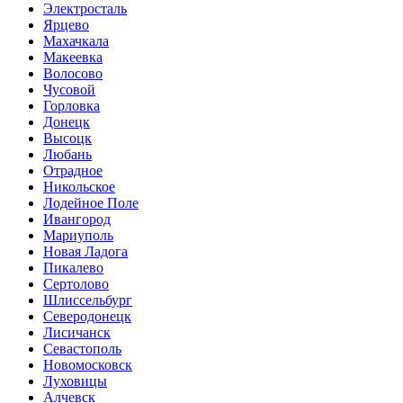
Электросталь
Ярцево
Махачкала
Макеевка
Волосово
Чусовой
Горловка
Донецк
Высоцк
Любань
Отрадное
Никольское
Лодейное Поле
Ивангород
Мариуполь
Новая Ладога
Пикалево
Сертолово
Шлиссельбург
Северодонецк
Лисичанск
Севастополь
Новомосковск
Луховицы
Алчевск