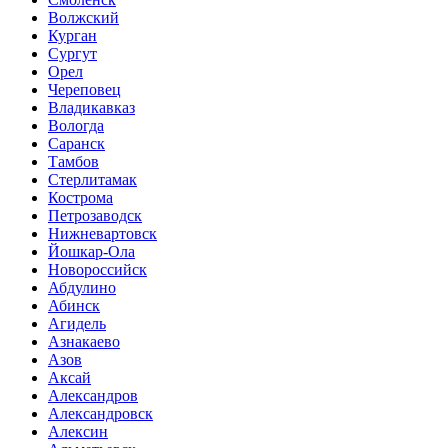
Волжский
Курган
Сургут
Орел
Череповец
Владикавказ
Вологда
Саранск
Тамбов
Стерлитамак
Кострома
Петрозаводск
Нижневартовск
Йошкар-Ола
Новороссийск
Абдулино
Абинск
Агидель
Азнакаево
Азов
Аксай
Александров
Александровск
Алексин