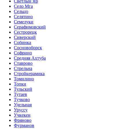
Светлый Яр
Село Мга
Сельцо
Селятино
Семелуки
Серафимовский
Сестрорецк
Сиверский
Собинка
Сосновоборск
Софрино
Средняя Ахтуба
Ставрово
Стрельна
Стройкерамика
Томилино
Топки
Тульский
Тутаев
Тучково
Удельная
Уруссу
Учкекен
Фряново
Фурманов