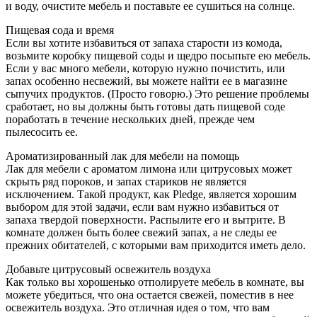
и воду, очистите мебель и поставьте ее сушиться на солнце.
Пищевая сода и время
Если вы хотите избавиться от запаха старости из комода,
возьмите коробку пищевой соды и щедро посыпьте ею мебель.
Если у вас много мебели, которую нужно почистить, или
запах особенно несвежий, вы можете найти ее в магазине
сыпучих продуктов. (Просто говорю.) Это решение проблемы
сработает, но вы должны быть готовы дать пищевой соде
поработать в течение нескольких дней, прежде чем
пылесосить ее.
Ароматизированный лак для мебели на помощь
Лак для мебели с ароматом лимона или цитрусовых может
скрыть ряд пороков, и запах стариков не является
исключением. Такой продукт, как Pledge, является хорошим
выбором для этой задачи, если вам нужно избавиться от
запаха твердой поверхности. Распылите его и вытрите. В
комнате должен быть более свежий запах, а не следы ее
прежних обитателей, с которыми вам приходится иметь дело.
Добавьте цитрусовый освежитель воздуха
Как только вы хорошенько отполируете мебель в комнате, вы
можете убедиться, что она остается свежей, поместив в нее
освежитель воздуха. Это отличная идея о том, что вам