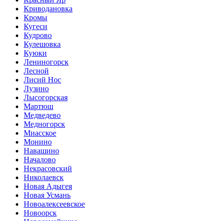
Криводановка
Кромы
Кугеси
Кудрово
Кулешовка
Куюки
Лениногорск
Лесной
Лисий Нос
Лузино
Лысогорская
Мартюш
Медведево
Медногорск
Миасское
Монино
Навашино
Началово
Некрасовский
Николаевск
Новая Адыгея
Новая Усмань
Новоалексеевское
Новоорск