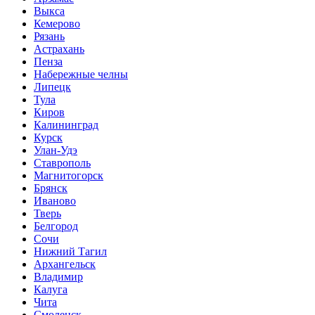
Выкса
Кемерово
Рязань
Астрахань
Пенза
Набережные челны
Липецк
Тула
Киров
Калининград
Курск
Улан-Удэ
Ставрополь
Магнитогорск
Брянск
Иваново
Тверь
Белгород
Сочи
Нижний Тагил
Архангельск
Владимир
Калуга
Чита
Смоленск