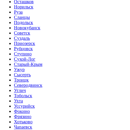
Осташков
Норильск
Руза
Сланцы
Подольск
Новокубанск
Советск
Суздаль
Приозерск
Рубцовск
Ступино
Сухой-Лог
Старый-Крым
Ужур
Сысерть
Троицк
Северодвинск
Углич
Тобольск
Ухта
Уссурийск
Фокино
Фрязино
Хотьково
Чапаевск