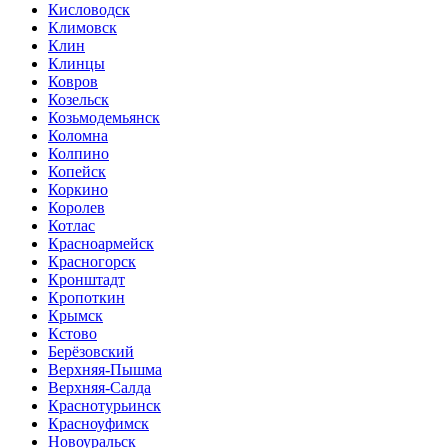
Кисловодск
Климовск
Клин
Клинцы
Ковров
Козельск
Козьмодемьянск
Коломна
Колпино
Копейск
Коркино
Королев
Котлас
Красноармейск
Красногорск
Кронштадт
Кропоткин
Крымск
Кстово
Берёзовский
Верхняя-Пышма
Верхняя-Салда
Краснотурьинск
Красноуфимск
Новоуральск