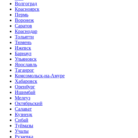
Волгоград
Красноярск
Пермь
Воронеж
Саратов
Краснодар
Тольятти
Тюмень
Ижевск
Барнаул
Ульяновск
Ярославль
Таганрог
Комсомольск-на-Амуре
Хабаровск
Оренбург
Ишимбай
Мелеуз
Октябрьский
Салават
Кузнецк
Сибай
Туймазы
Учалы
Рузаевка