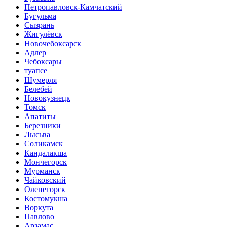
Петропавловск-Камчатский
Бугульма
Сызрань
Жигулёвск
Новочебоксарск
Адлер
Чебоксары
туапсе
Шумерля
Белебей
Новокузнецк
Томск
Апатиты
Березники
Лысьва
Соликамск
Кандалакша
Мончегорск
Мурманск
Чайковский
Оленегорск
Костомукша
Воркута
Павлово
Арзамас