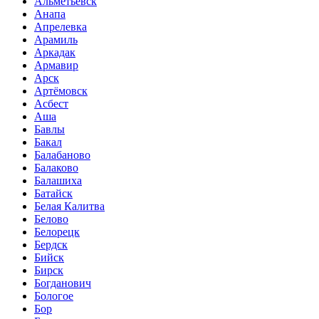
Альметьевск
Анапа
Апрелевка
Арамиль
Аркадак
Армавир
Арск
Артёмовск
Асбест
Аша
Бавлы
Бакал
Балабаново
Балаково
Балашиха
Батайск
Белая Калитва
Белово
Белорецк
Бердск
Бийск
Бирск
Богданович
Бологое
Бор