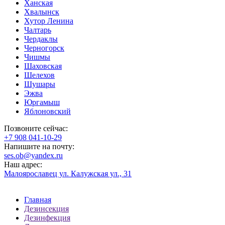
Ханская
Хвалынск
Хутор Ленина
Чалтарь
Чердаклы
Черногорск
Чишмы
Шаховская
Шелехов
Шушары
Эжва
Юргамыш
Яблоновский
Позвоните сейчас:
‪+7 908 041-10-29
Напишите на почту:
ses.ob@yandex.ru
Наш адрес:
Малоярославец ул. Калужская ул., 31
Главная
Дезинсекция
Дезинфекция