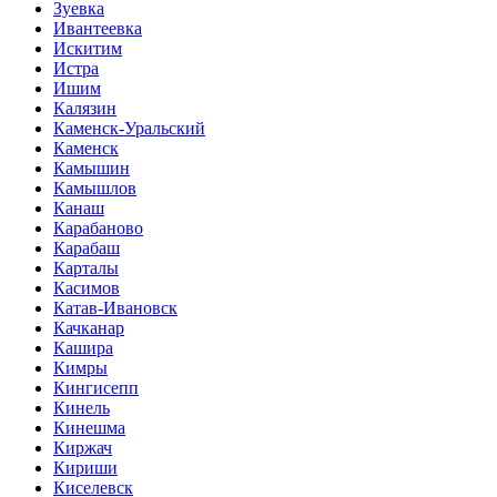
Зуевка
Ивантеевка
Искитим
Истра
Ишим
Калязин
Каменск-Уральский
Каменск
Камышин
Камышлов
Канаш
Карабаново
Карабаш
Карталы
Касимов
Катав-Ивановск
Качканар
Кашира
Кимры
Кингисепп
Кинель
Кинешма
Киржач
Кириши
Киселевск