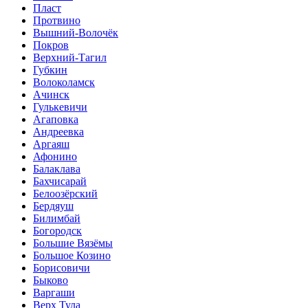
Пласт
Протвино
Вышний-Волочёк
Покров
Верхний-Тагил
Губкин
Волоколамск
Ачинск
Гулькевичи
Агаповка
Андреевка
Аргаяш
Афонино
Балаклава
Бахчисарай
Белоозёрский
Бердяуш
Билимбай
Богородск
Большие Вязёмы
Большое Козино
Борисовичи
Быково
Варгаши
Верх Тула