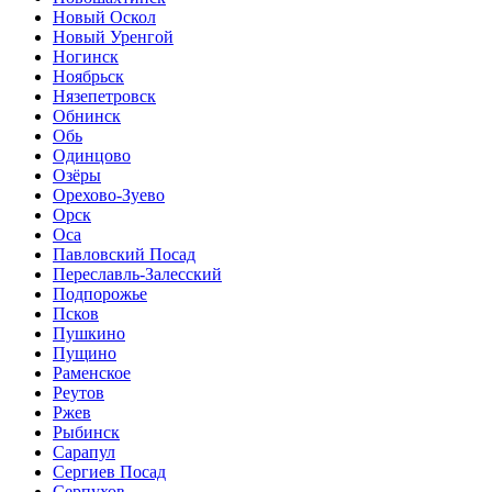
Новый Оскол
Новый Уренгой
Ногинск
Ноябрьск
Нязепетровск
Обнинск
Обь
Одинцово
Озёры
Орехово-Зуево
Орск
Оса
Павловский Посад
Переславль-Залесский
Подпорожье
Псков
Пушкино
Пущино
Раменское
Реутов
Ржев
Рыбинск
Сарапул
Сергиев Посад
Серпухов