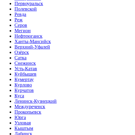
Первоуральск
Полевской
Ревда
Реж
Серов
Мегион
Нефтеюганск
Ханты-Мансийск
Верхний-Уфалей
Озёрск
Сатка
Снежинск
Усть-Катав
Куйбышев
Кумертау
Курлово
Курчатов
Куса
Ленинск-Кузнецкий
Междуреченск
Прокопьевск
Юрга
Узловая
Кыштым
Лабинск