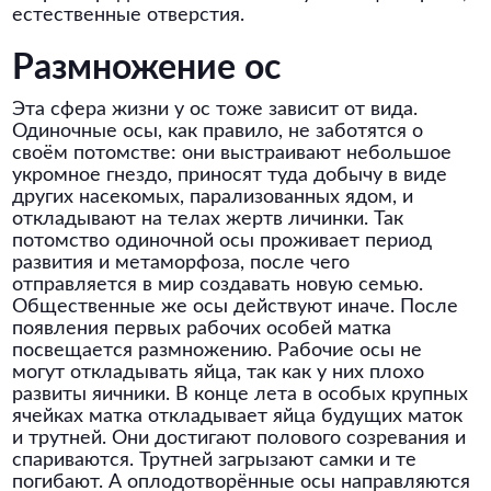
естественные отверстия.
Размножение ос
Эта сфера жизни у ос тоже зависит от вида.
Одиночные осы, как правило, не заботятся о
своём потомстве: они выстраивают небольшое
укромное гнездо, приносят туда добычу в виде
других насекомых, парализованных ядом, и
откладывают на телах жертв личинки. Так
потомство одиночной осы проживает период
развития и метаморфоза, после чего
отправляется в мир создавать новую семью.
Общественные же осы действуют иначе. После
появления первых рабочих особей матка
посвещается размножению. Рабочие осы не
могут откладывать яйца, так как у них плохо
развиты яичники. В конце лета в особых крупных
ячейках матка откладывает яйца будущих маток
и трутней. Они достигают полового созревания и
спариваются. Трутней загрызают самки и те
погибают. А оплодотворённые осы направляются