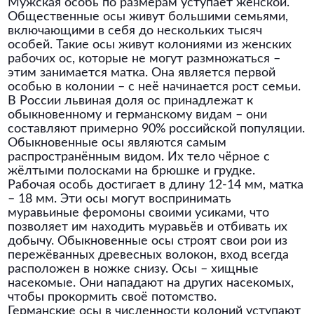
Мужская особь по размерам уступает женской.
Общественные осы живут большими семьями,
включающими в себя до нескольких тысяч
особей. Такие осы живут колониями из женских
рабочих ос, которые не могут размножаться –
этим занимается матка. Она является первой
особью в колонии – с неё начинается рост семьи.
В России львиная доля ос принадлежат к
обыкновенному и германскому видам – они
составляют примерно 90% российской популяции.
Обыкновенные осы являются самым
распространённым видом. Их тело чёрное с
жёлтыми полосками на брюшке и грудке.
Рабочая особь достигает в длину 12-14 мм, матка
– 18 мм. Эти осы могут воспринимать
муравьиные феромоны своими усиками, что
позволяет им находить муравьёв и отбивать их
добычу. Обыкновенные осы строят свои рои из
пережёванных древесных волокон, вход всегда
расположен в ножке снизу. Осы – хищные
насекомые. Они нападают на других насекомых,
чтобы прокормить своё потомство.
Германские осы в численности колоний уступают