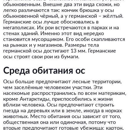
обыкновенным. Внешне два эти вида схожи, но
легко различаются так: кончик брюшка у осы
обыкновенной чёрный, а у германской – жёлтый.
Германские осы лучше обосновались в
мегаполисах. Их рои встречаются в парках и на
стенах зданий. Именно этот вид нередко
становится мусорщиком. Его особи скапливаются
на рынках и у магазинов. Размеры тела
германской осы достигают 13 мм. Германские
осы строят свои рои из бумаги.
Среда обитания ос
Осы больше предпочитают лесные территории,
чем заселённые человеком участки. Эти
насекомые распространились по всем материкам,
кроме Антарктиды, приспособились к жизни
вблизи человека. Осы предпочитают строить
гнезда на деревьях или в земле, иногда в норках
животных. Место обитания осы зависит от того,
общественная она или одиночная, потому что
вторые предпочитают готовые убежища: картон,