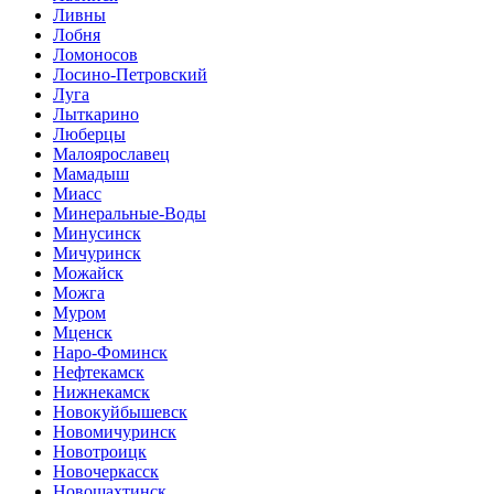
Ливны
Лобня
Ломоносов
Лосино-Петровский
Луга
Лыткарино
Люберцы
Малоярославец
Мамадыш
Миасс
Минеральные-Воды
Минусинск
Мичуринск
Можайск
Можга
Муром
Мценск
Наро-Фоминск
Нефтекамск
Нижнекамск
Новокуйбышевск
Новомичуринск
Новотроицк
Новочеркасск
Новошахтинск