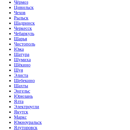
Чёрмоз
Цивильск
Чехов
Рыльск
Шадринск
Черкесск
Чебаркуль
Шарья
Чистополь
Южа
Шатура
Шумиха
Щёкино
Шуя
Элиста
Шебекино
Шахты
Энгельс
Юрюзань
Ялта
Электроугли
Якутск
Маркс
Южноуральск
Ялуторовск