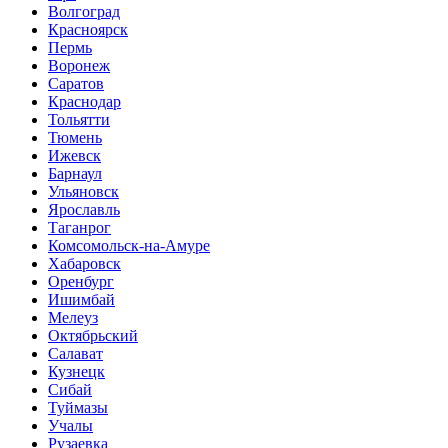
Волгоград
Красноярск
Пермь
Воронеж
Саратов
Краснодар
Тольятти
Тюмень
Ижевск
Барнаул
Ульяновск
Ярославль
Таганрог
Комсомольск-на-Амуре
Хабаровск
Оренбург
Ишимбай
Мелеуз
Октябрьский
Салават
Кузнецк
Сибай
Туймазы
Учалы
Рузаевка