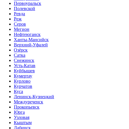
Первоуральск
Полевской
Ревда
Реж
Серов
Мегион
Нефтеюганск
Ханты-Мансийск
Верхний-Уфалей
Озёрск
Сатка
Снежинск
Усть-Катав
Куйбышев
Кумертау
Курлово
Курчатов
Куса
Ленинск-Кузнецкий
Междуреченск
Прокопьевск
Юрга
Узловая
Кыштым
Лабинск