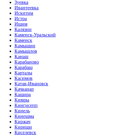
Зуевка
Ивантеевка
Искитим
Истра
Ишим
Калязин
Каменск-Уральский
Каменск
Камышин
Камышлов
Канаш
Карабаново
Карабаш
Карталы
Касимов
Катав-Ивановск
Качканар
Кашира
Кимры
Кингисепп
Кинель
Кинешма
Киржач
Кириши
Киселевск