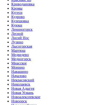
Криводановка
Кромы
Кугеси
Кудрово
Кулешовка
Куюки
Лениногорск
Лесной
Лисий Нос
Лузино
Лысогорская
Мартюш
Медведево
Медногорск
Миасское
Монино
Навашино
Началово
Некрасовский
Николаевск
Новая Адыгея
Новая Усмань
Новоалексеевское
Новоорск