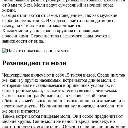
от 3 мм то 6 см. Моли ведут сумеречный и ночной образ
жизни.
Самцы отличаются от самок поведением, так как мужские
особи более активны. Их задача – найти и оплодотворить
самку, на чём их жизнь и заканчивается.
Крылья моли узкие, голова крупная с торчащими
волосинками. Строение тела насекомого варьируется в
зависимости от вида.
Разновидности моли
Чешуекрылые включают в себя 15 тысяч видов. Среди них так
же, как и у других насекомых, встречаются дикие моли, с
которыми мы не сталкиваемся в привычных условиях, и
синантропные моли, чья жизнь тесно связана с человеком.
Самые распространённые виды в человеческой среде
обитания – мебельные моли, платяные моли, книжные моли и
некоторые другие. Их личинки живут в одежде и мебели, тем
же они и питаются.
Также встречаются пищевые моли. Они особо предпочитают
мелкие крупы. Такие моли не наносят вреда человеку, но
портят продукты его питания. Обычно наличие личинок моли