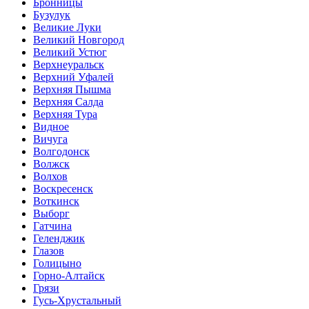
Бронницы
Бузулук
Великие Луки
Великий Новгород
Великий Устюг
Верхнеуральск
Верхний Уфалей
Верхняя Пышма
Верхняя Салда
Верхняя Тура
Видное
Вичуга
Волгодонск
Волжск
Волхов
Воскресенск
Воткинск
Выборг
Гатчина
Геленджик
Глазов
Голицыно
Горно-Алтайск
Грязи
Гусь-Хрустальный