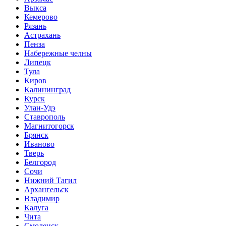
Выкса
Кемерово
Рязань
Астрахань
Пенза
Набережные челны
Липецк
Тула
Киров
Калининград
Курск
Улан-Удэ
Ставрополь
Магнитогорск
Брянск
Иваново
Тверь
Белгород
Сочи
Нижний Тагил
Архангельск
Владимир
Калуга
Чита
Смоленск