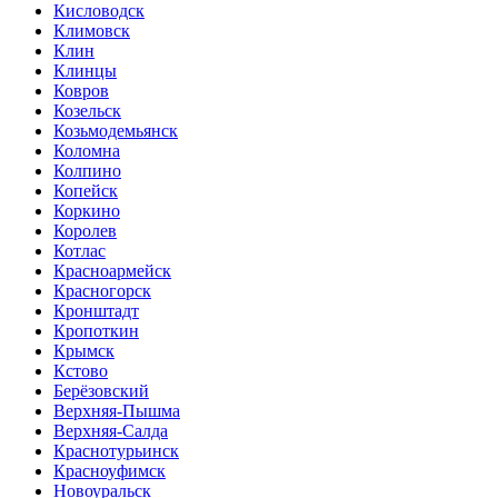
Кисловодск
Климовск
Клин
Клинцы
Ковров
Козельск
Козьмодемьянск
Коломна
Колпино
Копейск
Коркино
Королев
Котлас
Красноармейск
Красногорск
Кронштадт
Кропоткин
Крымск
Кстово
Берёзовский
Верхняя-Пышма
Верхняя-Салда
Краснотурьинск
Красноуфимск
Новоуральск