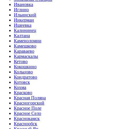
Ивановка
Иглино
Ильинский
Инкерман
Ишеевка
Калининец
Калтана
Каменоломни
Камешково
Караваево
Кармаскалы
Кетово
Кокошкино
Кольцово
Кондратово
Котовск
Кохма
Красково
Красная Поляна
Красногорский
Красное Поле
Красное Село
Краснокамск
Краснообск
Красный Яр