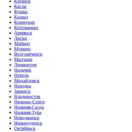
Катайск
Касли
Кушва
Кызыл
Коммунар
Котельники
Армянск
Лиски
Майкоп
Мурино
Волгореченск
Мытищи
Лермонтов
Нальчик
Невель
Михайловск
Находка
Заринск
Владивосток
Нижние-Серги
Нижняя-Салда
Нижняя-Тура
Новодвинск
Нижнеудинск
Октябрьск