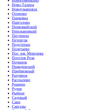
Новосемейкино
Ново-Талица
Новоульяновск
Осиново
Панковка
Парголово
Первомайский
Персиановкий
Пестрицы
Петергов
Подстепки
Полетаево
Пос. им. Морозова
Поселок Роза
Починок
Правдинский
Прибрежный
Разумное
Рассказово
Рощино
Рудня
Рыбное
Садовый
Саки
Саргазы