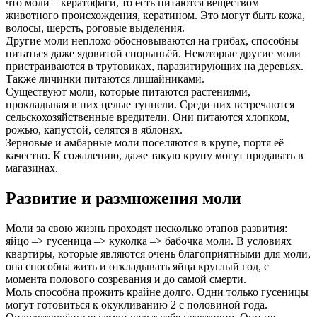
что моли – кератофаги, то есть питаются веществом
животного происхождения, кератином. Это могут быть кожа,
волосы, шерсть, роговые выделения.
Другие моли неплохо обосновываются на грибах, способны
питаться даже ядовитой спорыньёй. Некоторые другие моли
пристраиваются в трутовиках, паразитирующих на деревьях.
Также личинки питаются лишайниками.
Существуют моли, которые питаются растениями,
прокладывая в них целые туннели. Среди них встречаются
сельскохозяйственные вредители. Они питаются хлопком,
рожью, капустой, селятся в яблонях.
Зерновые и амбарные моли поселяются в крупе, портя её
качество. К сожалению, даже такую крупу могут продавать в
магазинах.
Развитие и размножения моли
Моли за свою жизнь проходят несколько этапов развития:
яйцо –> гусеница –> куколка –> бабочка моли. В условиях
квартиры, которые являются очень благоприятными для моли,
она способна жить и откладывать яйца круглый год, с
момента полового созревания и до самой смерти.
Моль способна прожить крайне долго. Одни только гусеницы
могут готовиться к окукливанию 2 с половиной года.