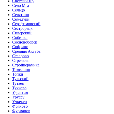
Светлый Яр
Село Мга
Сельцо
Селятино
Семелуки
Серафимовский
Сестрорецк
Сиверский
Собинка
Сосновоборск
Софрино
Средняя Ахтуба
Ставрово
Стрельна
Стройкерамика
Томилино
Топки
Тульский
Тутаев
Тучково
Удельная
Уруссу
Учкекен
Фряново
Фурманов