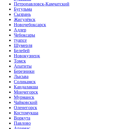
Петропавловск-Камчатский
Бугульма
Сызрань
Жигулёвск
Новочебоксарск
Адлер
Чебоксары
туапсе
Шумерля
Белебей
Новокузнецк
Томск
Апатиты
Березники
Лысьва
Соликамск
Кандалакша
Мончегорск
Мурманск
Чайковский
Оленегорск
Костомукша
Воркута
Павлово
Арзамас