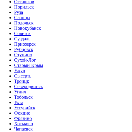
Осташков
Норильск
Руза
Сланцы
Подольск
Новокубанск
Советск
Суздаль
Приозерск
Рубцовск
Ступино
Сухой-Лог
Старый-Крым
Ужур
Сысерть
Троицк
Северодвинск
Углич
Тобольск
Ухта
Уссурийск
Фокино
Фрязино
Хотьково
Чапаевск