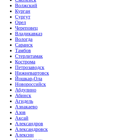
Волжский
Курган
Сургут
Орел
Череповец
Владикавказ
Вологда
Саранск
Тамбов
Стерлитамак
Кострома
Петрозаводск
Нижневартовск
Йошкар-Ола
Новороссийск
Абдулино
Абинск
Агидель
Азнакаево
Азов
Аксай
Александров
Александровск
Алексин