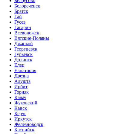
Белоусово
Белореченск
Братск
Гай
Гусев
Гагарин
Всеволожск
Вятские-Поляны
Джанкой
Георгиевск
Гурьевск
Долинск
Елец
Евпатория
Дрезна
Алушта
Ирбит
Горняк
Калач
Жуковский
Канск
Керчь
Иркутск
Железноводск
Каспийск