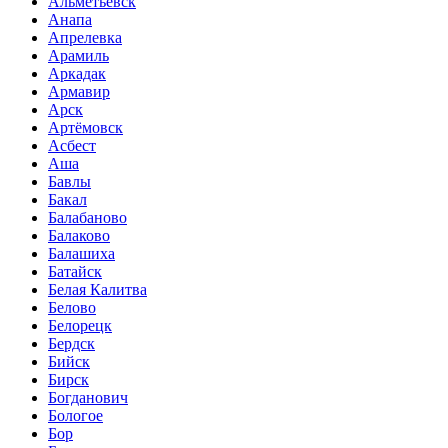
Альметьевск
Анапа
Апрелевка
Арамиль
Аркадак
Армавир
Арск
Артёмовск
Асбест
Аша
Бавлы
Бакал
Балабаново
Балаково
Балашиха
Батайск
Белая Калитва
Белово
Белорецк
Бердск
Бийск
Бирск
Богданович
Бологое
Бор