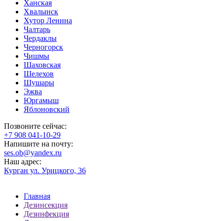
Ханская
Хвалынск
Хутор Ленина
Чалтарь
Чердаклы
Черногорск
Чишмы
Шаховская
Шелехов
Шушары
Эжва
Юргамыш
Яблоновский
Позвоните сейчас:
‪+7 908 041-10-29
Напишите на почту:
ses.ob@yandex.ru
Наш адрес:
Курган ул. Урицкого, 36
Главная
Дезинсекция
Дезинфекция