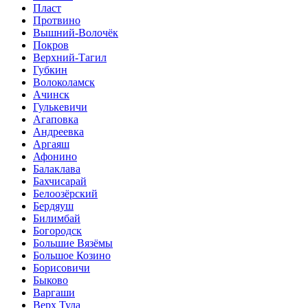
Пласт
Протвино
Вышний-Волочёк
Покров
Верхний-Тагил
Губкин
Волоколамск
Ачинск
Гулькевичи
Агаповка
Андреевка
Аргаяш
Афонино
Балаклава
Бахчисарай
Белоозёрский
Бердяуш
Билимбай
Богородск
Большие Вязёмы
Большое Козино
Борисовичи
Быково
Варгаши
Верх Тула