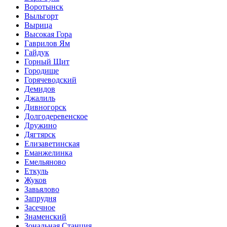
Воротынск
Выльгорт
Вырица
Высокая Гора
Гаврилов Ям
Гайдук
Горный Щит
Городище
Горячеводский
Демидов
Джалиль
Дивногорск
Долгодеревенское
Дружино
Дягтярск
Елизаветинская
Еманжелинка
Емельяново
Еткуль
Жуков
Завьялово
Запрудня
Засечное
Знаменский
Зональная Станция