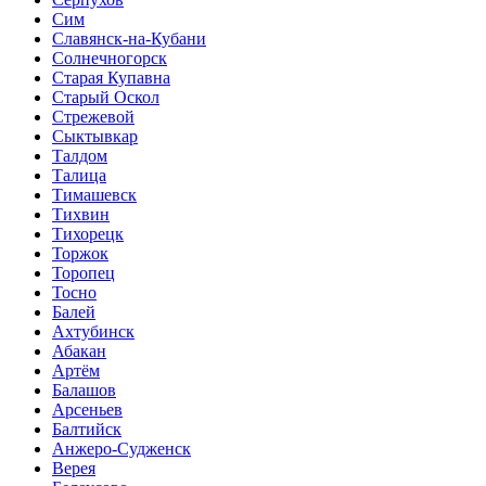
Сим
Славянск-на-Кубани
Солнечногорск
Старая Купавна
Старый Оскол
Стрежевой
Сыктывкар
Талдом
Талица
Тимашевск
Тихвин
Тихорецк
Торжок
Торопец
Тосно
Балей
Ахтубинск
Абакан
Артём
Балашов
Арсеньев
Балтийск
Анжеро-Судженск
Верея