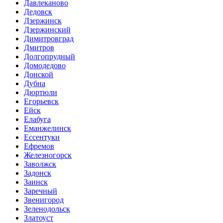
Давлеканово
Дедовск
Дзержинск
Дзержинский
Димитровград
Дмитров
Долгопрудный
Домодедово
Донской
Дубна
Дюртюли
Егорьевск
Ейск
Елабуга
Еманжелинск
Ессентуки
Ефремов
Железногорск
Заволжск
Задонск
Заинск
Заречный
Звенигород
Зеленодольск
Златоуст