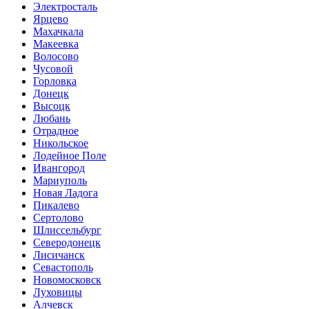
Электросталь
Ярцево
Махачкала
Макеевка
Волосово
Чусовой
Горловка
Донецк
Высоцк
Любань
Отрадное
Никольское
Лодейное Поле
Ивангород
Мариуполь
Новая Ладога
Пикалево
Сертолово
Шлиссельбург
Северодонецк
Лисичанск
Севастополь
Новомосковск
Луховицы
Алчевск