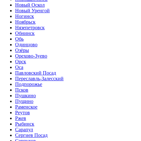
Новый Оскол
Новый Уренгой
Ногинск
Ноябрьск
Нязепетровск
Обнинск
Обь
Одинцово
Озёры
Орехово-Зуево
Орск
Оса
Павловский Посад
Переславль-Залесский
Подпорожье
Псков
Пушкино
Пущино
Раменское
Реутов
Ржев
Рыбинск
Сарапул
Сергиев Посад
Серпухов