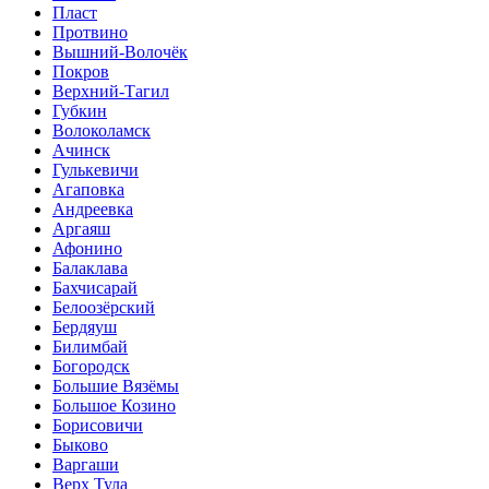
Пласт
Протвино
Вышний-Волочёк
Покров
Верхний-Тагил
Губкин
Волоколамск
Ачинск
Гулькевичи
Агаповка
Андреевка
Аргаяш
Афонино
Балаклава
Бахчисарай
Белоозёрский
Бердяуш
Билимбай
Богородск
Большие Вязёмы
Большое Козино
Борисовичи
Быково
Варгаши
Верх Тула