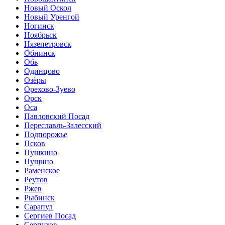
Новый Оскол
Новый Уренгой
Ногинск
Ноябрьск
Нязепетровск
Обнинск
Обь
Одинцово
Озёры
Орехово-Зуево
Орск
Оса
Павловский Посад
Переславль-Залесский
Подпорожье
Псков
Пушкино
Пущино
Раменское
Реутов
Ржев
Рыбинск
Сарапул
Сергиев Посад
Серпухов