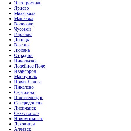
Электросталь
Ярцево
Махачкала
Макеевка
Волосово
Чусовой
Горловка
Донецк
Высоцк
Любань
Отрадное
Никольское
Лодейное Поле
Ивангород
Мариуполь
Новая Ладога
Пикалево
Сертолово
Шлиссельбург
Северодонецк
Лисичанск
Севастополь
Новомосковск
Луховицы
Алчевск