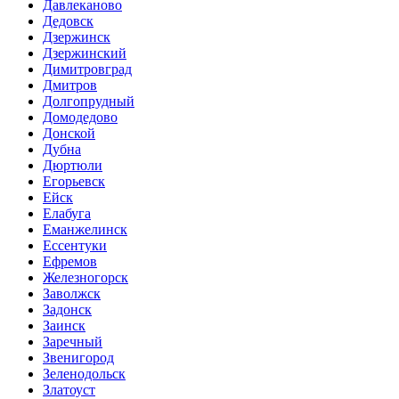
Давлеканово
Дедовск
Дзержинск
Дзержинский
Димитровград
Дмитров
Долгопрудный
Домодедово
Донской
Дубна
Дюртюли
Егорьевск
Ейск
Елабуга
Еманжелинск
Ессентуки
Ефремов
Железногорск
Заволжск
Задонск
Заинск
Заречный
Звенигород
Зеленодольск
Златоуст