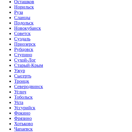
Осташков
Норильск
Руза
Сланцы
Подольск
Новокубанск
Советск
Суздаль
Приозерск
Рубцовск
Ступино
Сухой-Лог
Старый-Крым
Ужур
Сысерть
Троицк
Северодвинск
Углич
Тобольск
Ухта
Уссурийск
Фокино
Фрязино
Хотьково
Чапаевск