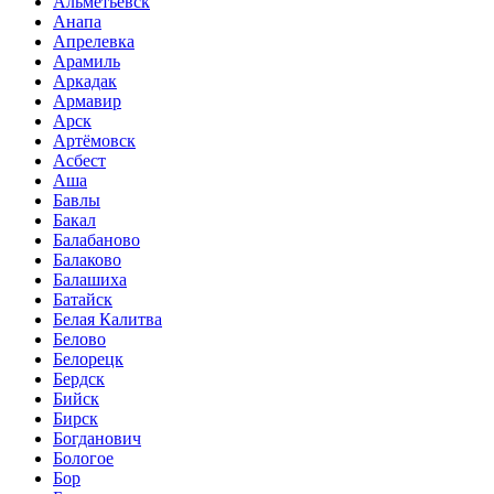
Альметьевск
Анапа
Апрелевка
Арамиль
Аркадак
Армавир
Арск
Артёмовск
Асбест
Аша
Бавлы
Бакал
Балабаново
Балаково
Балашиха
Батайск
Белая Калитва
Белово
Белорецк
Бердск
Бийск
Бирск
Богданович
Бологое
Бор