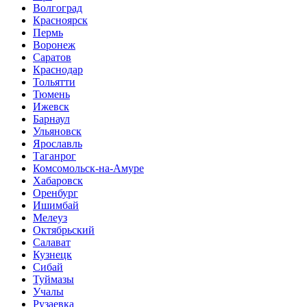
Волгоград
Красноярск
Пермь
Воронеж
Саратов
Краснодар
Тольятти
Тюмень
Ижевск
Барнаул
Ульяновск
Ярославль
Таганрог
Комсомольск-на-Амуре
Хабаровск
Оренбург
Ишимбай
Мелеуз
Октябрьский
Салават
Кузнецк
Сибай
Туймазы
Учалы
Рузаевка