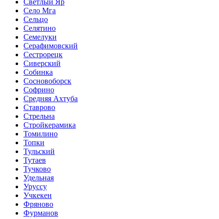
Светлый Яр
Село Мга
Сельцо
Селятино
Семелуки
Серафимовский
Сестрорецк
Сиверский
Собинка
Сосновоборск
Софрино
Средняя Ахтуба
Ставрово
Стрельна
Стройкерамика
Томилино
Топки
Тульский
Тутаев
Тучково
Удельная
Уруссу
Учкекен
Фряново
Фурманов