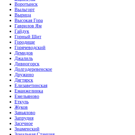
Воротынск
Выльгорт
Вырица
Высокая Гора
Гаврилов Ям
Гайдук
Горный Щит
Городище
Горячеводский
Демидов
Джалиль
Дивногорск
Долгодеревенское
Дружино
Дягтярск
Елизаветинская
Еманжелинка
Емельяново
Еткуль
Жуков
Завьялово
Запрудня
Засечное
Знаменский
Зональная Станция