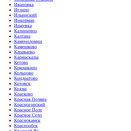
Ивановка
Иглино
Ильинский
Инкерман
Ишеевка
Калининец
Калтана
Каменоломни
Камешково
Караваево
Кармаскалы
Кетово
Кокошкино
Кольцово
Кондратово
Котовск
Кохма
Красково
Красная Поляна
Красногорский
Красное Поле
Красное Село
Краснокамск
Краснообск
Красный Яр