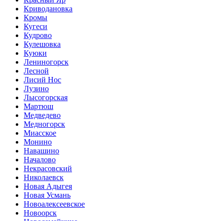
Криводановка
Кромы
Кугеси
Кудрово
Кулешовка
Куюки
Лениногорск
Лесной
Лисий Нос
Лузино
Лысогорская
Мартюш
Медведево
Медногорск
Миасское
Монино
Навашино
Началово
Некрасовский
Николаевск
Новая Адыгея
Новая Усмань
Новоалексеевское
Новоорск