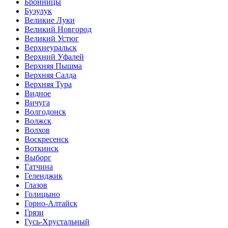
Бронницы
Бузулук
Великие Луки
Великий Новгород
Великий Устюг
Верхнеуральск
Верхний Уфалей
Верхняя Пышма
Верхняя Салда
Верхняя Тура
Видное
Вичуга
Волгодонск
Волжск
Волхов
Воскресенск
Воткинск
Выборг
Гатчина
Геленджик
Глазов
Голицыно
Горно-Алтайск
Грязи
Гусь-Хрустальный