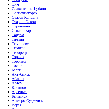
Сим
Славянск-на-Кубани
Солнечногорск
Старая Купавна
Старый Оскол
Стрежевой
Сыктывкар
Талдом
Талица
Тимашевск
Тихвин
Тихорецк
Торжок
Торопец
Тосно
Балей
Ахтубинск
Абакан
Артём
Балашов
Арсеньев
Балтийск
Анжеро-Судженск
Верея