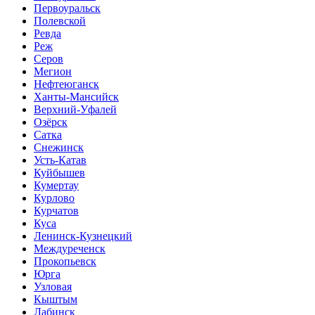
Первоуральск
Полевской
Ревда
Реж
Серов
Мегион
Нефтеюганск
Ханты-Мансийск
Верхний-Уфалей
Озёрск
Сатка
Снежинск
Усть-Катав
Куйбышев
Кумертау
Курлово
Курчатов
Куса
Ленинск-Кузнецкий
Междуреченск
Прокопьевск
Юрга
Узловая
Кыштым
Лабинск