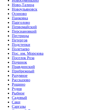
Новосемейкино
Ново-Талица
Новоульяновск
Осиново
Панковка
Парголово
Первомайский
Персиановкий
Пестрицы
Петергов
Подстепки
Полетаево
Пос. им. Морозова
Поселок Роза
Починок
Правдинский
Прибрежный
Разумное
Рассказово
Рощино
Рудня
Рыбное
Садовый
Саки
Саргазы