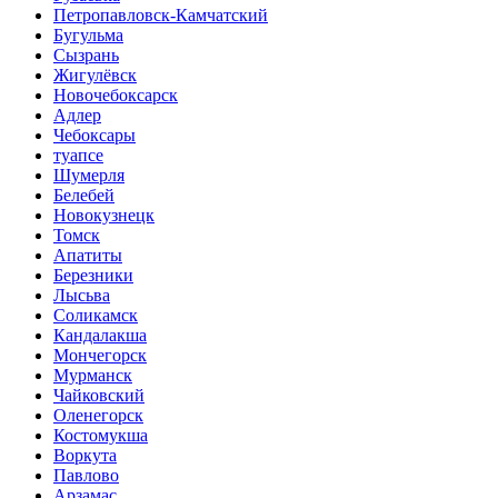
Петропавловск-Камчатский
Бугульма
Сызрань
Жигулёвск
Новочебоксарск
Адлер
Чебоксары
туапсе
Шумерля
Белебей
Новокузнецк
Томск
Апатиты
Березники
Лысьва
Соликамск
Кандалакша
Мончегорск
Мурманск
Чайковский
Оленегорск
Костомукша
Воркута
Павлово
Арзамас