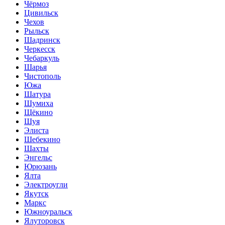
Чёрмоз
Цивильск
Чехов
Рыльск
Шадринск
Черкесск
Чебаркуль
Шарья
Чистополь
Южа
Шатура
Шумиха
Щёкино
Шуя
Элиста
Шебекино
Шахты
Энгельс
Юрюзань
Ялта
Электроугли
Якутск
Маркс
Южноуральск
Ялуторовск