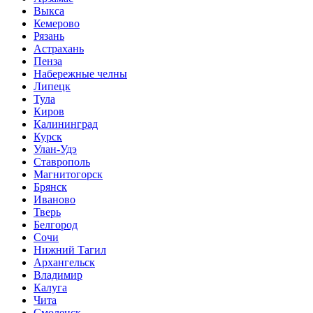
Выкса
Кемерово
Рязань
Астрахань
Пенза
Набережные челны
Липецк
Тула
Киров
Калининград
Курск
Улан-Удэ
Ставрополь
Магнитогорск
Брянск
Иваново
Тверь
Белгород
Сочи
Нижний Тагил
Архангельск
Владимир
Калуга
Чита
Смоленск