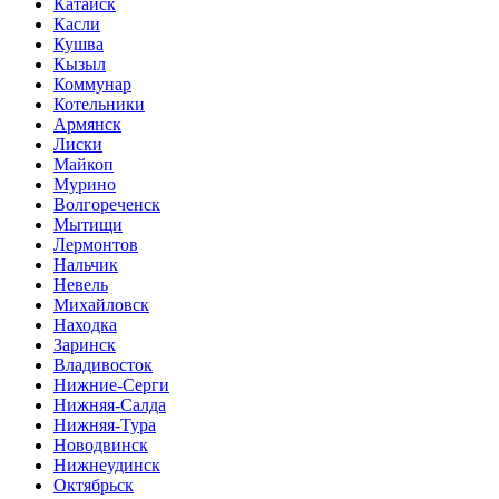
Катайск
Касли
Кушва
Кызыл
Коммунар
Котельники
Армянск
Лиски
Майкоп
Мурино
Волгореченск
Мытищи
Лермонтов
Нальчик
Невель
Михайловск
Находка
Заринск
Владивосток
Нижние-Серги
Нижняя-Салда
Нижняя-Тура
Новодвинск
Нижнеудинск
Октябрьск