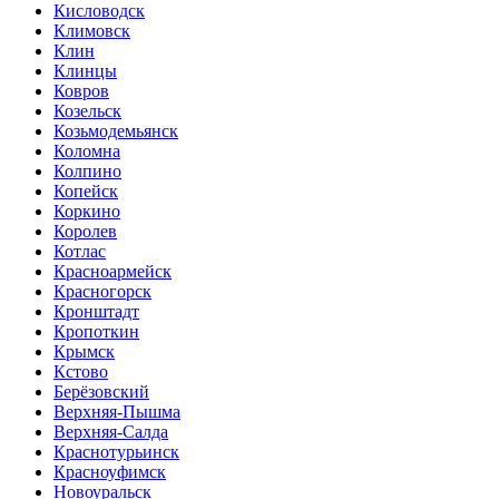
Кисловодск
Климовск
Клин
Клинцы
Ковров
Козельск
Козьмодемьянск
Коломна
Колпино
Копейск
Коркино
Королев
Котлас
Красноармейск
Красногорск
Кронштадт
Кропоткин
Крымск
Кстово
Берёзовский
Верхняя-Пышма
Верхняя-Салда
Краснотурьинск
Красноуфимск
Новоуральск