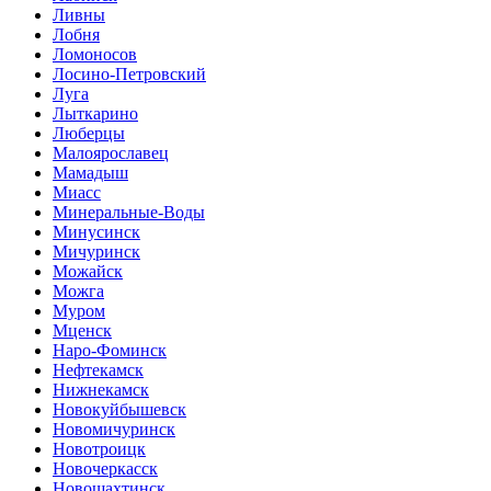
Ливны
Лобня
Ломоносов
Лосино-Петровский
Луга
Лыткарино
Люберцы
Малоярославец
Мамадыш
Миасс
Минеральные-Воды
Минусинск
Мичуринск
Можайск
Можга
Муром
Мценск
Наро-Фоминск
Нефтекамск
Нижнекамск
Новокуйбышевск
Новомичуринск
Новотроицк
Новочеркасск
Новошахтинск