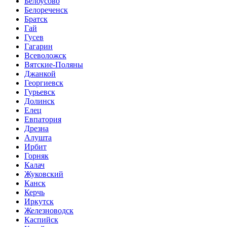
Белоусово
Белореченск
Братск
Гай
Гусев
Гагарин
Всеволожск
Вятские-Поляны
Джанкой
Георгиевск
Гурьевск
Долинск
Елец
Евпатория
Дрезна
Алушта
Ирбит
Горняк
Калач
Жуковский
Канск
Керчь
Иркутск
Железноводск
Каспийск