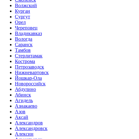
Волжский
Курган
Сургут
Орел
Череповец
Владикавказ
Вологда
Саранск
Тамбов
Стерлитамак
Кострома
Петрозаводск
Нижневартовск
Йошкар-Ола
Новороссийск
Абдулино
Абинск
Агидель
Азнакаево
Азов
Аксай
Александров
Александровск
Алексин