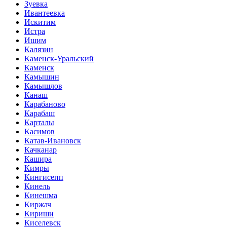
Зуевка
Ивантеевка
Искитим
Истра
Ишим
Калязин
Каменск-Уральский
Каменск
Камышин
Камышлов
Канаш
Карабаново
Карабаш
Карталы
Касимов
Катав-Ивановск
Качканар
Кашира
Кимры
Кингисепп
Кинель
Кинешма
Киржач
Кириши
Киселевск