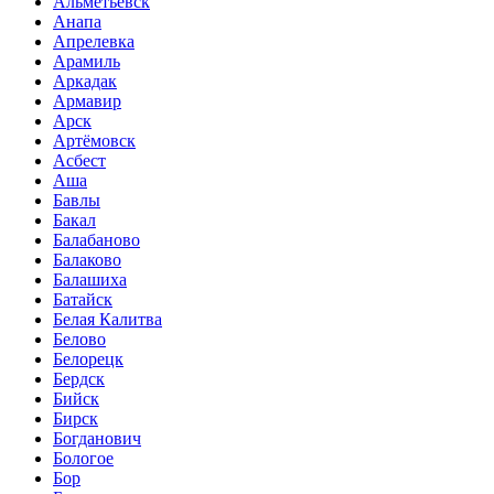
Альметьевск
Анапа
Апрелевка
Арамиль
Аркадак
Армавир
Арск
Артёмовск
Асбест
Аша
Бавлы
Бакал
Балабаново
Балаково
Балашиха
Батайск
Белая Калитва
Белово
Белорецк
Бердск
Бийск
Бирск
Богданович
Бологое
Бор