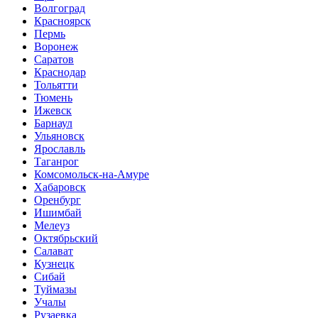
Волгоград
Красноярск
Пермь
Воронеж
Саратов
Краснодар
Тольятти
Тюмень
Ижевск
Барнаул
Ульяновск
Ярославль
Таганрог
Комсомольск-на-Амуре
Хабаровск
Оренбург
Ишимбай
Мелеуз
Октябрьский
Салават
Кузнецк
Сибай
Туймазы
Учалы
Рузаевка