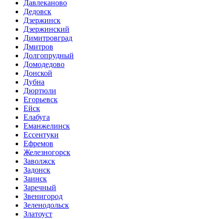
Давлеканово
Дедовск
Дзержинск
Дзержинский
Димитровград
Дмитров
Долгопрудный
Домодедово
Донской
Дубна
Дюртюли
Егорьевск
Ейск
Елабуга
Еманжелинск
Ессентуки
Ефремов
Железногорск
Заволжск
Задонск
Заинск
Заречный
Звенигород
Зеленодольск
Златоуст