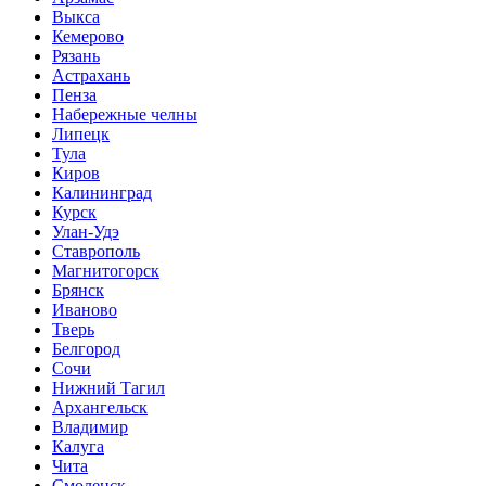
Выкса
Кемерово
Рязань
Астрахань
Пенза
Набережные челны
Липецк
Тула
Киров
Калининград
Курск
Улан-Удэ
Ставрополь
Магнитогорск
Брянск
Иваново
Тверь
Белгород
Сочи
Нижний Тагил
Архангельск
Владимир
Калуга
Чита
Смоленск