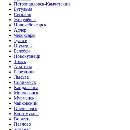
Петропавловск-Камчатский
Бугульма
Сызрань
Жигулёвск
Новочебоксарск
Адлер
Чебоксары
туапсе
Шумерля
Белебей
Новокузнецк
Томск
Апатиты
Березники
Лысьва
Соликамск
Кандалакша
Мончегорск
Мурманск
Чайковский
Оленегорск
Костомукша
Воркута
Павлово
Арзамас