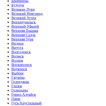
Бронницы
Бузулук
Великие Луки
Великий Новгород
Великий Устюг
Верхнеуральск
Верхний Уфалей
Верхняя Пышма
Верхняя Салда
Верхняя Тура
Видное
Вичуга
Волгодонск
Волжск
Волхов
Воскресенск
Воткинск
Выборг
Гатчина
Геленджик
Глазов
Голицыно
Горно-Алтайск
Грязи
Гусь-Хрустальный