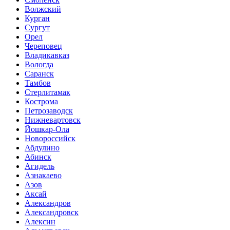
Волжский
Курган
Сургут
Орел
Череповец
Владикавказ
Вологда
Саранск
Тамбов
Стерлитамак
Кострома
Петрозаводск
Нижневартовск
Йошкар-Ола
Новороссийск
Абдулино
Абинск
Агидель
Азнакаево
Азов
Аксай
Александров
Александровск
Алексин