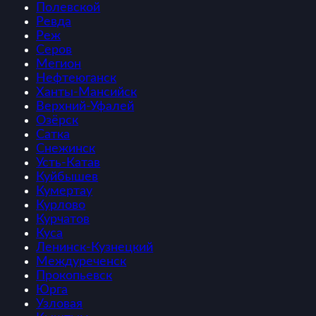
Полевской
Ревда
Реж
Серов
Мегион
Нефтеюганск
Ханты-Мансийск
Верхний-Уфалей
Озёрск
Сатка
Снежинск
Усть-Катав
Куйбышев
Кумертау
Курлово
Курчатов
Куса
Ленинск-Кузнецкий
Междуреченск
Прокопьевск
Юрга
Узловая