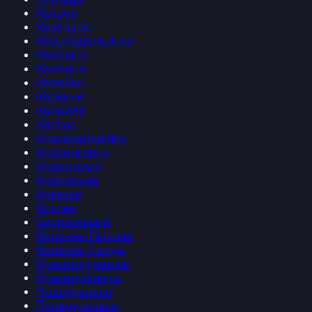
Ковров
Козельск
Козьмодемьянск
Коломна
Колпино
Копейск
Коркино
Королев
Котлас
Красноармейск
Красногорск
Кронштадт
Кропоткин
Крымск
Кстово
Берёзовский
Верхняя-Пышма
Верхняя-Салда
Краснотурьинск
Красноуфимск
Новоуральск
Первоуральск