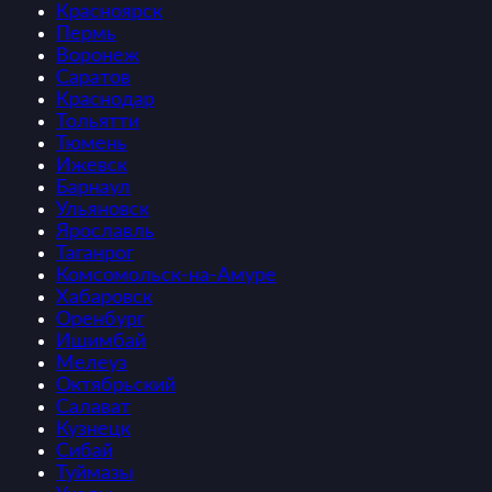
Красноярск
Пермь
Воронеж
Саратов
Краснодар
Тольятти
Тюмень
Ижевск
Барнаул
Ульяновск
Ярославль
Таганрог
Комсомольск-на-Амуре
Хабаровск
Оренбург
Ишимбай
Мелеуз
Октябрьский
Салават
Кузнецк
Сибай
Туймазы