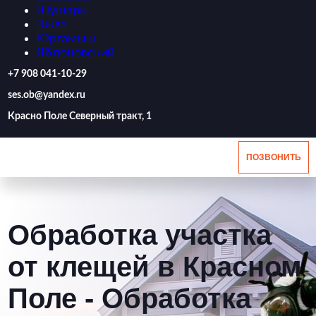
Шушары
Эжва
Юргамыш
Яблоновский
‪+7 908 041-10-29
ses.ob@yandex.ru
Красно Поле Северный тракт, 1
ПОЗВОНИТЬ
Обработка участка
от клещей в Красном
Поле - Обработка