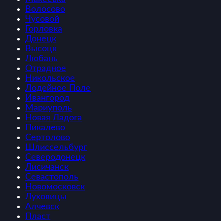
Волосово
Чусовой
Горловка
Донецк
Высоцк
Любань
Отрадное
Никольское
Лодейное Поле
Ивангород
Мариуполь
Новая Ладога
Пикалево
Сертолово
Шлиссельбург
Северодонецк
Лисичанск
Севастополь
Новомосковск
Луховицы
Алчевск
Пласт