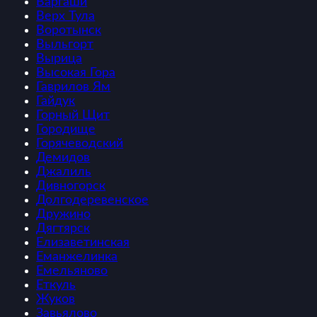
Варгаши
Верх Тула
Воротынск
Выльгорт
Вырица
Высокая Гора
Гаврилов Ям
Гайдук
Горный Щит
Городище
Горячеводский
Демидов
Джалиль
Дивногорск
Долгодеревенское
Дружино
Дягтярск
Елизаветинская
Еманжелинка
Емельяново
Еткуль
Жуков
Завьялово