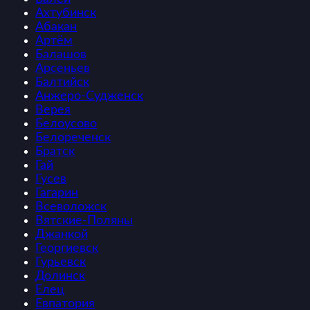
Ахтубинск
Абакан
Артём
Балашов
Арсеньев
Балтийск
Анжеро-Судженск
Верея
Белоусово
Белореченск
Братск
Гай
Гусев
Гагарин
Всеволожск
Вятские-Поляны
Джанкой
Георгиевск
Гурьевск
Долинск
Елец
Евпатория