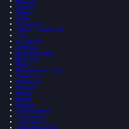
Кыштым
Лабинск
Ливны
Лобня
Ломоносов
Лосино-Петровский
Луга
Лыткарино
Люберцы
Малоярославец
Мамадыш
Миасс
Минеральные-Воды
Минусинск
Мичуринск
Можайск
Можга
Муром
Мценск
Наро-Фоминск
Нефтекамск
Нижнекамск
Новокуйбышевск