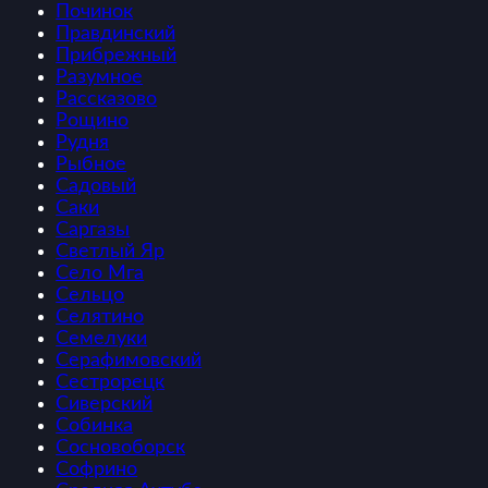
Починок
Правдинский
Прибрежный
Разумное
Рассказово
Рощино
Рудня
Рыбное
Садовый
Саки
Саргазы
Светлый Яр
Село Мга
Сельцо
Селятино
Семелуки
Серафимовский
Сестрорецк
Сиверский
Собинка
Сосновоборск
Софрино