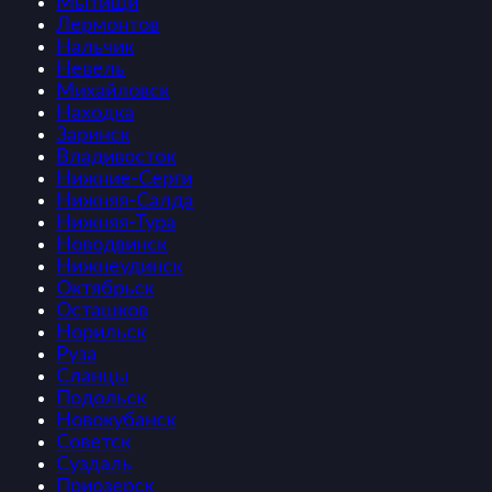
Мытищи
Лермонтов
Нальчик
Невель
Михайловск
Находка
Заринск
Владивосток
Нижние-Серги
Нижняя-Салда
Нижняя-Тура
Новодвинск
Нижнеудинск
Октябрьск
Осташков
Норильск
Руза
Сланцы
Подольск
Новокубанск
Советск
Суздаль
Приозерск