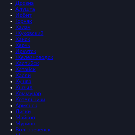
Дрезна
Алушта
Ирбит
Горняк
Калач
Жуковский
Канск
Керчь
Иркутск
Железноводск
Каспийск
Катайск
Касли
Кушва
Кызыл
Коммунар
Котельники
Армянск
Лиски
Майкоп
Мурино
Волгореченск