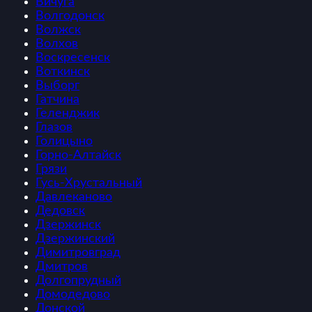
Вичуга
Волгодонск
Волжск
Волхов
Воскресенск
Воткинск
Выборг
Гатчина
Геленджик
Глазов
Голицыно
Горно-Алтайск
Грязи
Гусь-Хрустальный
Давлеканово
Дедовск
Дзержинск
Дзержинский
Димитровград
Дмитров
Долгопрудный
Домодедово
Донской