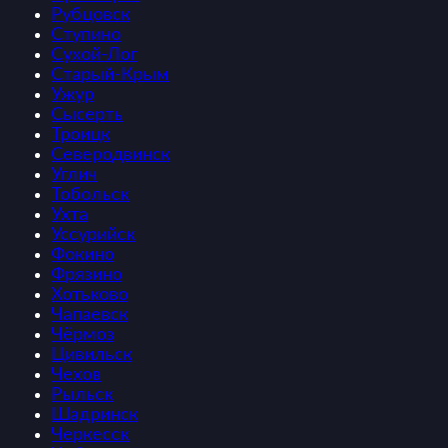
Рубцовск
Ступино
Сухой-Лог
Старый-Крым
Ужур
Сысерть
Троицк
Северодвинск
Углич
Тобольск
Ухта
Уссурийск
Фокино
Фрязино
Хотьково
Чапаевск
Чёрмоз
Цивильск
Чехов
Рыльск
Шадринск
Черкесск