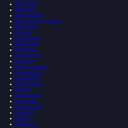
Запрудня
Засечное
Знаменский
Зональная Станция
Ивановка
Иглино
Ильинский
Инкерман
Ишеевка
Калининец
Калтана
Каменоломни
Камешково
Караваево
Кармаскалы
Кетово
Кокошкино
Кольцово
Кондратово
Котовск
Кохма
Красково