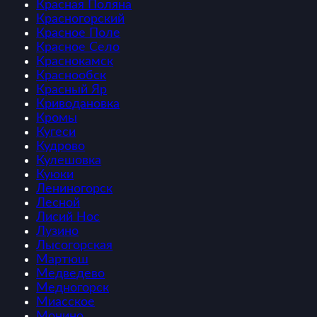
Красная Поляна
Красногорский
Красное Поле
Красное Село
Краснокамск
Краснообск
Красный Яр
Криводановка
Кромы
Кугеси
Кудрово
Кулешовка
Куюки
Лениногорск
Лесной
Лисий Нос
Лузино
Лысогорская
Мартюш
Медведево
Медногорск
Миасское
Монино