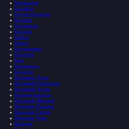
Балашиха
Батайск
Белая Калитва
Белово
Белорецк
Бердск
Бийск
Бирск
Богданович
Бологое
Бор
Бронницы
Бузулук
Великие Луки
Великий Новгород
Великий Устюг
Верхнеуральск
Верхний Уфалей
Верхняя Пышма
Верхняя Салда
Верхняя Тура
Видное