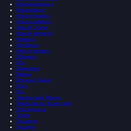
Новомичуринск
Новотроицк
Новочеркасск
Новошахтинск
Новый Оскол
Новый Уренгой
Ногинск
Ноябрьск
Нязепетровск
Обнинск
Обь
Одинцово
Озёры
Орехово-Зуево
Орск
Оса
Павловский Посад
Переславль-Залесский
Подпорожье
Псков
Пушкино
Пущино