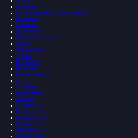
Учалы
Рузаевка
Петропавловск-Камчатский
Бугульма
Сызрань
Жигулёвск
Новочебоксарск
Адлер
Чебоксары
туапсе
Шумерля
Белебей
Новокузнецк
Томск
Апатиты
Березники
Лысьва
Соликамск
Кандалакша
Мончегорск
Мурманск
Чайковский
Оленегорск