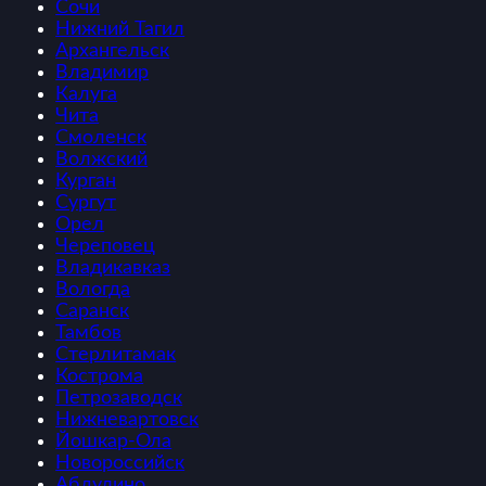
Сочи
Нижний Тагил
Архангельск
Владимир
Калуга
Чита
Смоленск
Волжский
Курган
Сургут
Орел
Череповец
Владикавказ
Вологда
Саранск
Тамбов
Стерлитамак
Кострома
Петрозаводск
Нижневартовск
Йошкар-Ола
Новороссийск
Абдулино