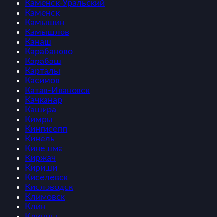
Каменск-Уральский
Каменск
Камышин
Камышлов
Канаш
Карабаново
Карабаш
Карталы
Касимов
Катав-Ивановск
Качканар
Кашира
Кимры
Кингисепп
Кинель
Кинешма
Киржач
Кириши
Киселевск
Кисловодск
Климовск
Клин
Клинцы