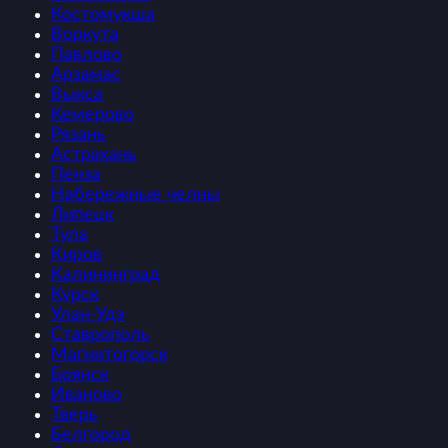
Костомукша
Воркута
Павлово
Арзамас
Выкса
Кемерово
Рязань
Астрахань
Пенза
Набережные челны
Липецк
Тула
Киров
Калининград
Курск
Улан-Удэ
Ставрополь
Магнитогорск
Брянск
Иваново
Тверь
Белгород