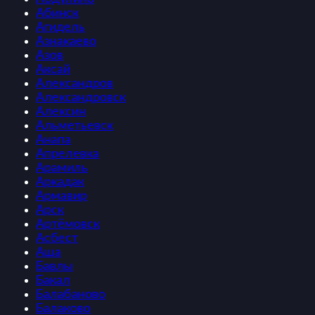
Абинск
Агидель
Азнакаево
Азов
Аксай
Александров
Александровск
Алексин
Альметьевск
Анапа
Апрелевка
Арамиль
Аркадак
Армавир
Арск
Артёмовск
Асбест
Аша
Бавлы
Бакал
Балабаново
Балаково