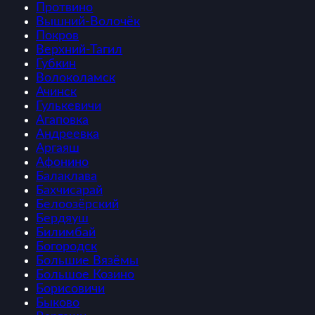
Протвино
Вышний-Волочёк
Покров
Верхний-Тагил
Губкин
Волоколамск
Ачинск
Гулькевичи
Агаповка
Андреевка
Аргаяш
Афонино
Балаклава
Бахчисарай
Белоозёрский
Бердяуш
Билимбай
Богородск
Большие Вязёмы
Большое Козино
Борисовичи
Быково