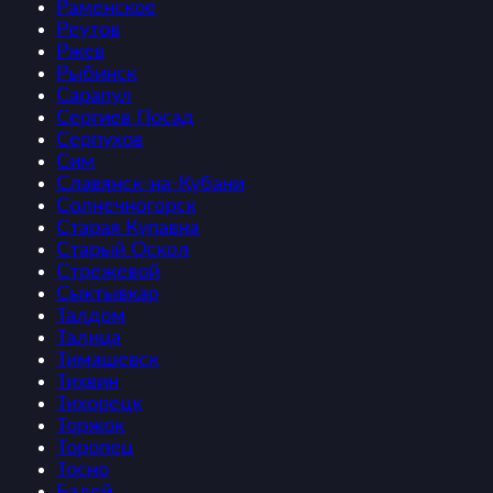
Раменское
Реутов
Ржев
Рыбинск
Сарапул
Сергиев Посад
Серпухов
Сим
Славянск-на-Кубани
Солнечногорск
Старая Купавна
Старый Оскол
Стрежевой
Сыктывкар
Талдом
Талица
Тимашевск
Тихвин
Тихорецк
Торжок
Торопец
Тосно
Балей