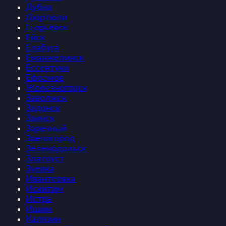
Дубна
Дюртюли
Егорьевск
Ейск
Елабуга
Еманжелинск
Ессентуки
Ефремов
Железногорск
Заволжск
Задонск
Заинск
Заречный
Звенигород
Зеленодольск
Златоуст
Зуевка
Ивантеевка
Искитим
Истра
Ишим
Калязин