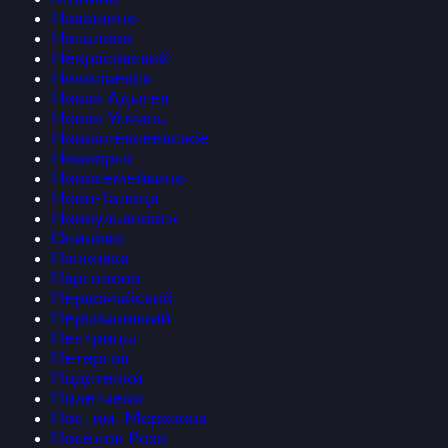
Навашино
Началово
Некрасовский
Николаевск
Новая Адыгея
Новая Усмань
Новоалексеевское
Новоорск
Новосемейкино
Ново-Талица
Новоульяновск
Осиново
Панковка
Парголово
Первомайский
Персиановкий
Пестрицы
Петергов
Подстепки
Полетаево
Пос. им. Морозова
Поселок Роза