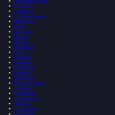
Средняя Ахтуба
Ставрово
Стрельна
Стройкерамика
Томилино
Топки
Тульский
Тутаев
Тучково
Удельная
Уруссу
Учкекен
Фряново
Фурманов
Ханская
Хвалынск
Хутор Ленина
Чалтарь
Чердаклы
Черногорск
Чишмы
Шаховская
Шелехов