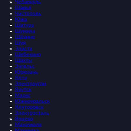
Чебаркуль
Шарья
Чистополь
Южа
Шатура
Шумиха
Щёкино
Шуя
Элиста
Шебекино
Шахты
Энгельс
Юрюзань
Ялта
Электроугли
Якутск
Маркс
Южноуральск
Ялуторовск
Электросталь
Ярцево
Махачкала
Макеевка