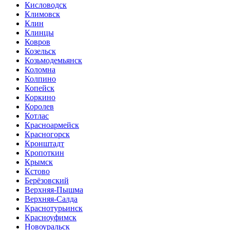
Кисловодск
Климовск
Клин
Клинцы
Ковров
Козельск
Козьмодемьянск
Коломна
Колпино
Копейск
Коркино
Королев
Котлас
Красноармейск
Красногорск
Кронштадт
Кропоткин
Крымск
Кстово
Берёзовский
Верхняя-Пышма
Верхняя-Салда
Краснотурьинск
Красноуфимск
Новоуральск