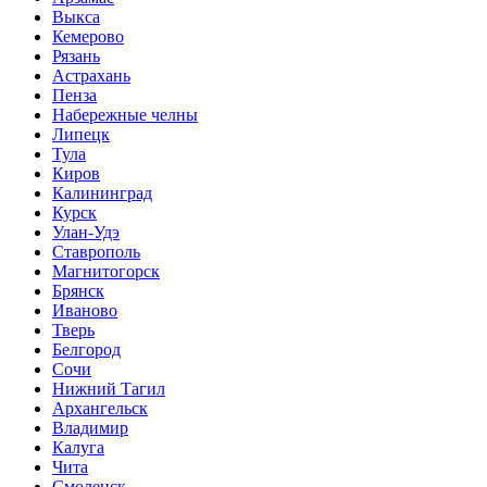
Выкса
Кемерово
Рязань
Астрахань
Пенза
Набережные челны
Липецк
Тула
Киров
Калининград
Курск
Улан-Удэ
Ставрополь
Магнитогорск
Брянск
Иваново
Тверь
Белгород
Сочи
Нижний Тагил
Архангельск
Владимир
Калуга
Чита
Смоленск