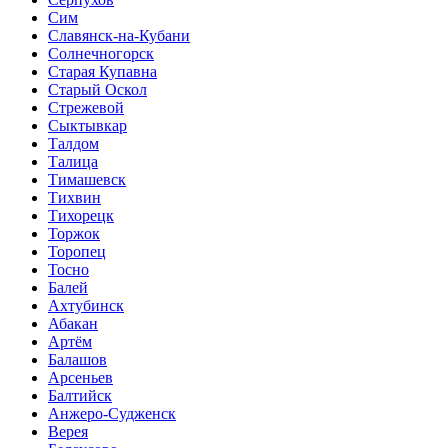
Сим
Славянск-на-Кубани
Солнечногорск
Старая Купавна
Старый Оскол
Стрежевой
Сыктывкар
Талдом
Талица
Тимашевск
Тихвин
Тихорецк
Торжок
Торопец
Тосно
Балей
Ахтубинск
Абакан
Артём
Балашов
Арсеньев
Балтийск
Анжеро-Судженск
Верея