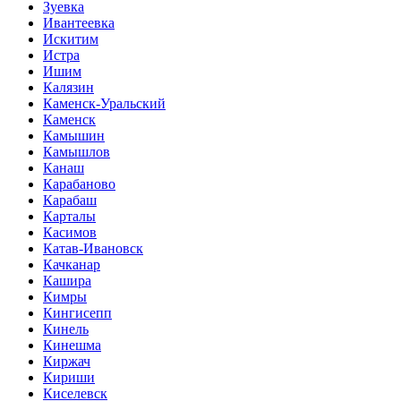
Зуевка
Ивантеевка
Искитим
Истра
Ишим
Калязин
Каменск-Уральский
Каменск
Камышин
Камышлов
Канаш
Карабаново
Карабаш
Карталы
Касимов
Катав-Ивановск
Качканар
Кашира
Кимры
Кингисепп
Кинель
Кинешма
Киржач
Кириши
Киселевск