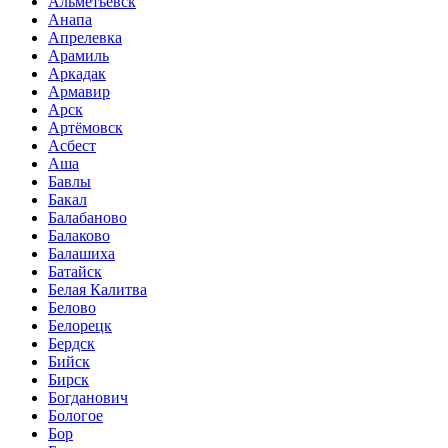
Альметьевск
Анапа
Апрелевка
Арамиль
Аркадак
Армавир
Арск
Артёмовск
Асбест
Аша
Бавлы
Бакал
Балабаново
Балаково
Балашиха
Батайск
Белая Калитва
Белово
Белорецк
Бердск
Бийск
Бирск
Богданович
Бологое
Бор