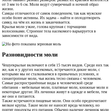
от 3 мм то 6 см. Моли ведут сумеречный и ночной образ
жизни.
Самцы отличаются от самок поведением, так как мужские
особи более активны. Их задача – найти и оплодотворить
самку, на чём их жизнь и заканчивается.
Крылья моли узкие, голова крупная с торчащими
волосинками. Строение тела насекомого варьируется в
зависимости от вида.
Разновидности моли
Чешуекрылые включают в себя 15 тысяч видов. Среди них так
же, как и у других насекомых, встречаются дикие моли, с
которыми мы не сталкиваемся в привычных условиях, и
синантропные моли, чья жизнь тесно связана с человеком.
Самые распространённые виды в человеческой среде
обитания – мебельные моли, платяные моли, книжные моли и
некоторые другие. Их личинки живут в одежде и мебели, тем
же они и питаются.
Также встречаются пищевые моли. Они особо предпочитают
мелкие крупы. Такие моли не наносят вреда человеку, но
портят продукты его питания. Обычно наличие личинок моли