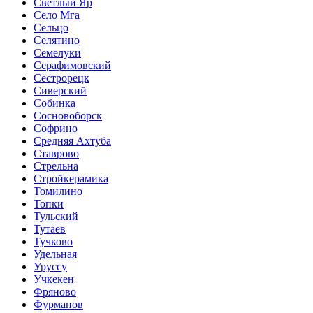
Светлый Яр
Село Мга
Сельцо
Селятино
Семелуки
Серафимовский
Сестрорецк
Сиверский
Собинка
Сосновоборск
Софрино
Средняя Ахтуба
Ставрово
Стрельна
Стройкерамика
Томилино
Топки
Тульский
Тутаев
Тучково
Удельная
Уруссу
Учкекен
Фряново
Фурманов