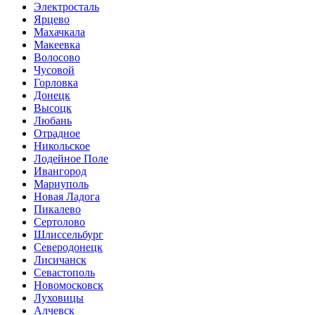
Электросталь
Ярцево
Махачкала
Макеевка
Волосово
Чусовой
Горловка
Донецк
Высоцк
Любань
Отрадное
Никольское
Лодейное Поле
Ивангород
Мариуполь
Новая Ладога
Пикалево
Сертолово
Шлиссельбург
Северодонецк
Лисичанск
Севастополь
Новомосковск
Луховицы
Алчевск