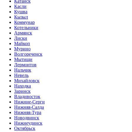
Катайск
Касли
Кушва
Кызыл
Коммунар
Котельники
Армянск
Лиски
Майкоп
Мурино
Волгореченск
Мытищи
Лермонтов
Нальчик
Невель
Михайловск
Находка
Заринск
Владивосток
Нижние-Серги
Нижняя-Салда
Нижняя-Тура
Новодвинск
Нижнеудинск
Октябрьск