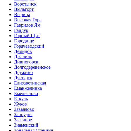
Воротынск
Выльгорт
Вырица
Высокая Гора
Гаврилов Ям
Гайдук
Горный Щит
Городище
Горячеводский
Демидов
Джалиль
Дивногорск
Долгодеревенское
Дружино
Дягтярск
Елизаветинская
Еманжелинка
Емельяново
Еткуль
Жуков
Завьялово
Запрудня
Засечное
Знаменский
Зональная Станция