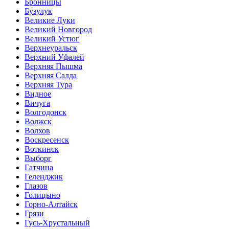
Бронницы
Бузулук
Великие Луки
Великий Новгород
Великий Устюг
Верхнеуральск
Верхний Уфалей
Верхняя Пышма
Верхняя Салда
Верхняя Тура
Видное
Вичуга
Волгодонск
Волжск
Волхов
Воскресенск
Воткинск
Выборг
Гатчина
Геленджик
Глазов
Голицыно
Горно-Алтайск
Грязи
Гусь-Хрустальный