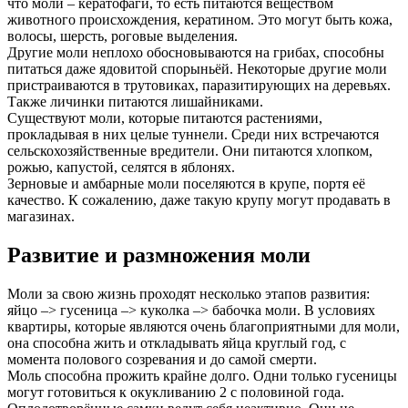
что моли – кератофаги, то есть питаются веществом
животного происхождения, кератином. Это могут быть кожа,
волосы, шерсть, роговые выделения.
Другие моли неплохо обосновываются на грибах, способны
питаться даже ядовитой спорыньёй. Некоторые другие моли
пристраиваются в трутовиках, паразитирующих на деревьях.
Также личинки питаются лишайниками.
Существуют моли, которые питаются растениями,
прокладывая в них целые туннели. Среди них встречаются
сельскохозяйственные вредители. Они питаются хлопком,
рожью, капустой, селятся в яблонях.
Зерновые и амбарные моли поселяются в крупе, портя её
качество. К сожалению, даже такую крупу могут продавать в
магазинах.
Развитие и размножения моли
Моли за свою жизнь проходят несколько этапов развития:
яйцо –> гусеница –> куколка –> бабочка моли. В условиях
квартиры, которые являются очень благоприятными для моли,
она способна жить и откладывать яйца круглый год, с
момента полового созревания и до самой смерти.
Моль способна прожить крайне долго. Одни только гусеницы
могут готовиться к окукливанию 2 с половиной года.