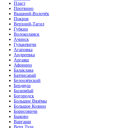
Пласт
Протвино
Вышний-Волочёк
Покров
Верхний-Тагил
Губкин
Волоколамск
Ачинск
Гулькевичи
Агаповка
Андреевка
Аргаяш
Афонино
Балаклава
Бахчисарай
Белоозёрский
Бердяуш
Билимбай
Богородск
Большие Вязёмы
Большое Козино
Борисовичи
Быково
Варгаши
Верх Тула