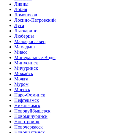
Ливны
Лобня
Ломоносов
Лосино-Петровский
Луга
Лыткарино
Люберцы
Малоярославец
Мамадыш
Миасс
Минеральные-Воды
Минусинск
Мичуринск
Можайск
Можга
Муром
Мценск
Наро-Фоминск
Нефтекамск
Нижнекамск
Новокуйбышевск
Новомичуринск
Новотроицк
Новочеркасск
Новошахтинск