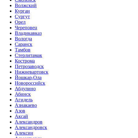
Волжский
Курган
Сургут
Орел
Череповец
Владикавказ
Вологда
Саранск
Тамбов
Стерлитамак
Кострома
Петрозаводск
Нижневартовск
Йошкар-Ола
Новороссийск
Абдулино
Абинск
Агидель
Азнакаево
Азов
Аксай
Александров
Александровск
Алексин