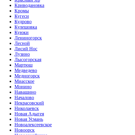
Криводановка
Кромы
Кугеси
Кудрово
Кулешовка
Куюки
Лениногорск
Лесной
Лисий Нос
Лузино
Лысогорская
Мартюш
Медведево
Медногорск
Миасское
Монино
Навашино
Началово
Некрасовский
Николаевск
Новая Адыгея
Новая Усмань
Новоалексеевское
Новоорск