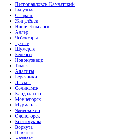
Петропавловск-Камчатский
Бугульма
Сызрань
Жигулёвск
Новочебоксарск
Адлер
Чебоксары
туапсе
Шумерля
Белебей
Новокузнецк
Томск
Апатиты
Березники
Лысьва
Соликамск
Кандалакша
Мончегорск
Мурманск
Чайковский
Оленегорск
Костомукша
Воркута
Павлово
Арзамас