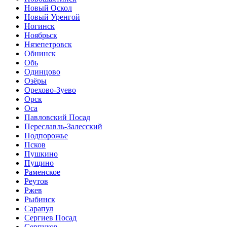
Новый Оскол
Новый Уренгой
Ногинск
Ноябрьск
Нязепетровск
Обнинск
Обь
Одинцово
Озёры
Орехово-Зуево
Орск
Оса
Павловский Посад
Переславль-Залесский
Подпорожье
Псков
Пушкино
Пущино
Раменское
Реутов
Ржев
Рыбинск
Сарапул
Сергиев Посад
Серпухов