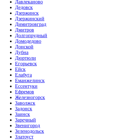
Давлеканово
Дедовск
Дзержинск
Дзержинский
Димитровград
Дмитров
Долгопрудный
Домодедово
Донской
Дубна
Дюртюли
Егорьевск
Ейск
Елабуга
Еманжелинск
Ессентуки
Ефремов
Железногорск
Заволжск
Задонск
Заинск
Заречный
Звенигород
Зеленодольск
Златоуст