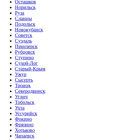
Осташков
Норильск
Руза
Сланцы
Подольск
Новокубанск
Советск
Суздаль
Приозерск
Рубцовск
Ступино
Сухой-Лог
Старый-Крым
Ужур
Сысерть
Троицк
Северодвинск
Углич
Тобольск
Ухта
Уссурийск
Фокино
Фрязино
Хотьково
Чапаевск