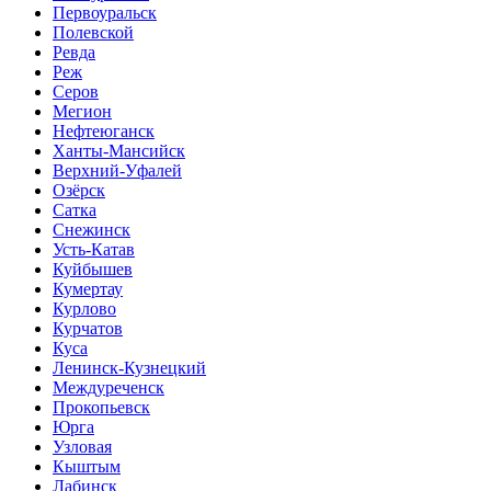
Первоуральск
Полевской
Ревда
Реж
Серов
Мегион
Нефтеюганск
Ханты-Мансийск
Верхний-Уфалей
Озёрск
Сатка
Снежинск
Усть-Катав
Куйбышев
Кумертау
Курлово
Курчатов
Куса
Ленинск-Кузнецкий
Междуреченск
Прокопьевск
Юрга
Узловая
Кыштым
Лабинск