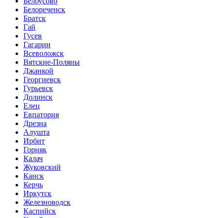
Белоусово
Белореченск
Братск
Гай
Гусев
Гагарин
Всеволожск
Вятские-Поляны
Джанкой
Георгиевск
Гурьевск
Долинск
Елец
Евпатория
Дрезна
Алушта
Ирбит
Горняк
Калач
Жуковский
Канск
Керчь
Иркутск
Железноводск
Каспийск