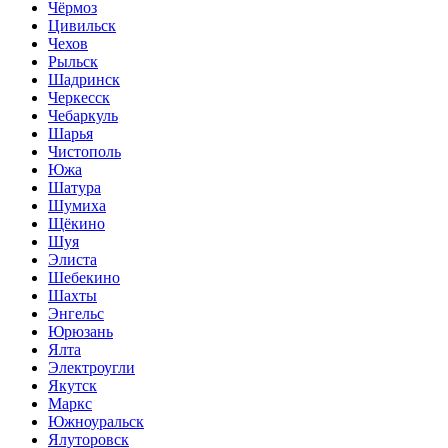
Чёрмоз
Цивильск
Чехов
Рыльск
Шадринск
Черкесск
Чебаркуль
Шарья
Чистополь
Южа
Шатура
Шумиха
Щёкино
Шуя
Элиста
Шебекино
Шахты
Энгельс
Юрюзань
Ялта
Электроугли
Якутск
Маркс
Южноуральск
Ялуторовск