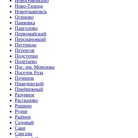
Новосемейкино
Ново-Талица
Новоульяновск
Осиново
Панковка
Парголово
Первомайский
Персиановкий
Пестрицы
Петергов
Подстепки
Полетаево
Пос. им. Морозова
Поселок Роза
Починок
Правдинский
Прибрежный
Разумное
Рассказово
Рощино
Рудня
Рыбное
Садовый
Саки
Саргазы