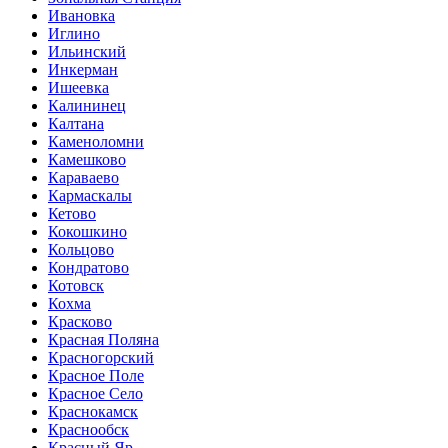
Ивановка
Иглино
Ильинский
Инкерман
Ишеевка
Калининец
Калтана
Каменоломни
Камешково
Караваево
Кармаскалы
Кетово
Кокошкино
Кольцово
Кондратово
Котовск
Кохма
Красково
Красная Поляна
Красногорский
Красное Поле
Красное Село
Краснокамск
Краснообск
Красный Яр