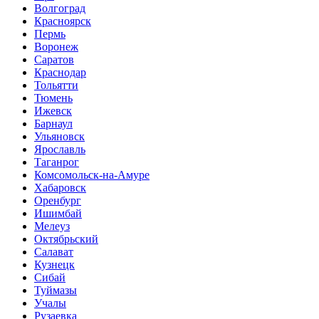
Волгоград
Красноярск
Пермь
Воронеж
Саратов
Краснодар
Тольятти
Тюмень
Ижевск
Барнаул
Ульяновск
Ярославль
Таганрог
Комсомольск-на-Амуре
Хабаровск
Оренбург
Ишимбай
Мелеуз
Октябрьский
Салават
Кузнецк
Сибай
Туймазы
Учалы
Рузаевка