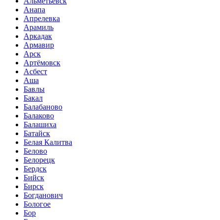
Альметьевск
Анапа
Апрелевка
Арамиль
Аркадак
Армавир
Арск
Артёмовск
Асбест
Аша
Бавлы
Бакал
Балабаново
Балаково
Балашиха
Батайск
Белая Калитва
Белово
Белорецк
Бердск
Бийск
Бирск
Богданович
Бологое
Бор