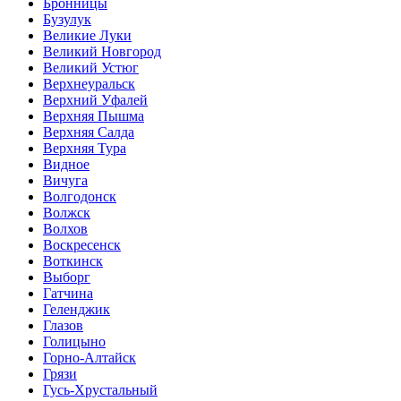
Бронницы
Бузулук
Великие Луки
Великий Новгород
Великий Устюг
Верхнеуральск
Верхний Уфалей
Верхняя Пышма
Верхняя Салда
Верхняя Тура
Видное
Вичуга
Волгодонск
Волжск
Волхов
Воскресенск
Воткинск
Выборг
Гатчина
Геленджик
Глазов
Голицыно
Горно-Алтайск
Грязи
Гусь-Хрустальный