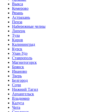
Выкса
Кемерово
Рязань
Астрахань
Пенза
Набережные челны
Липецк
Тула
Киров
Калининград
Курск
Улан-Удэ
Ставрополь
Магнитогорск
Брянск
Иваново
Тверь
Белгород
Сочи
Нижний Тагил
Архангельск
Владимир
Калуга
Чита
Смоленск