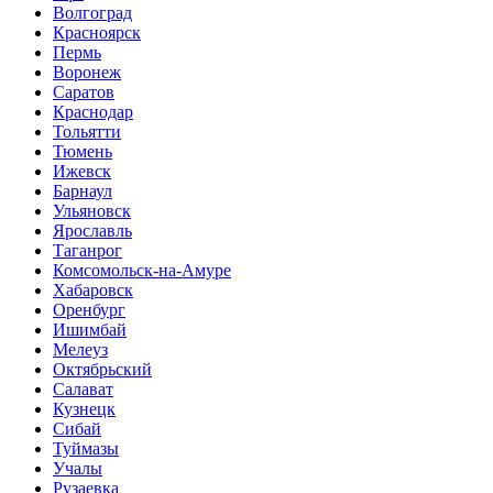
Волгоград
Красноярск
Пермь
Воронеж
Саратов
Краснодар
Тольятти
Тюмень
Ижевск
Барнаул
Ульяновск
Ярославль
Таганрог
Комсомольск-на-Амуре
Хабаровск
Оренбург
Ишимбай
Мелеуз
Октябрьский
Салават
Кузнецк
Сибай
Туймазы
Учалы
Рузаевка