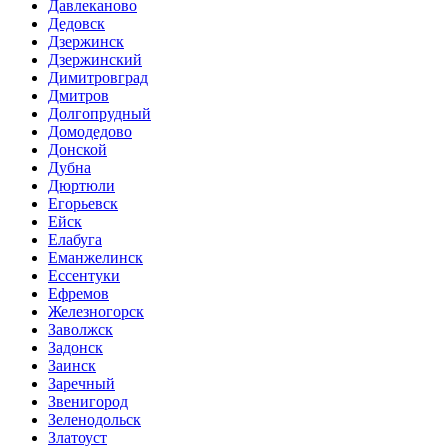
Давлеканово
Дедовск
Дзержинск
Дзержинский
Димитровград
Дмитров
Долгопрудный
Домодедово
Донской
Дубна
Дюртюли
Егорьевск
Ейск
Елабуга
Еманжелинск
Ессентуки
Ефремов
Железногорск
Заволжск
Задонск
Заинск
Заречный
Звенигород
Зеленодольск
Златоуст