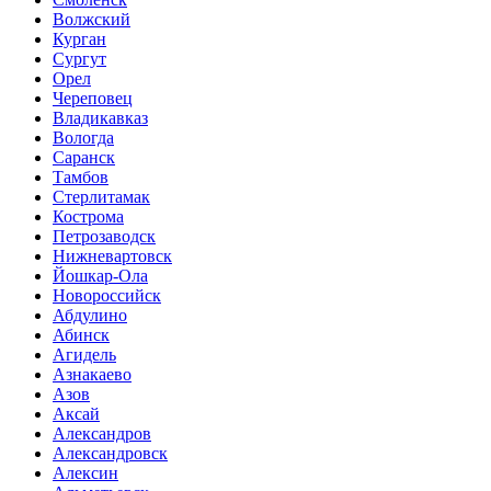
Волжский
Курган
Сургут
Орел
Череповец
Владикавказ
Вологда
Саранск
Тамбов
Стерлитамак
Кострома
Петрозаводск
Нижневартовск
Йошкар-Ола
Новороссийск
Абдулино
Абинск
Агидель
Азнакаево
Азов
Аксай
Александров
Александровск
Алексин