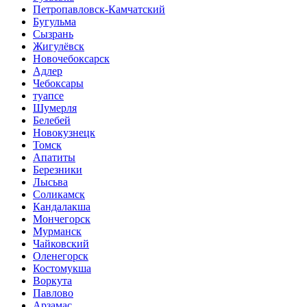
Петропавловск-Камчатский
Бугульма
Сызрань
Жигулёвск
Новочебоксарск
Адлер
Чебоксары
туапсе
Шумерля
Белебей
Новокузнецк
Томск
Апатиты
Березники
Лысьва
Соликамск
Кандалакша
Мончегорск
Мурманск
Чайковский
Оленегорск
Костомукша
Воркута
Павлово
Арзамас