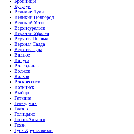
Бронницы
Бузулук
Великие Луки
Великий Новгород
Великий Устюг
Верхнеуральск
Верхний Уфалей
Верхняя Пышма
Верхняя Салда
Верхняя Тура
Видное
Вичуга
Волгодонск
Волжск
Волхов
Воскресенск
Воткинск
Выборг
Гатчина
Геленджик
Глазов
Голицыно
Горно-Алтайск
Грязи
Гусь-Хрустальный