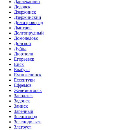
Давлеканово
Дедовск
Дзержинск
Дзержинский
Димитровград
Дмитров
Долгопрудный
Домодедово
Донской
Дубна
Дюртюли
Егорьевск
Ейск
Елабуга
Еманжелинск
Ессентуки
Ефремов
Железногорск
Заволжск
Задонск
Заинск
Заречный
Звенигород
Зеленодольск
Златоуст