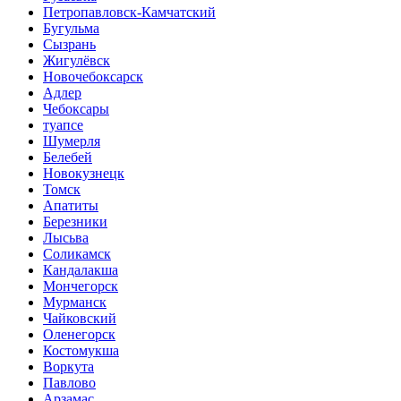
Петропавловск-Камчатский
Бугульма
Сызрань
Жигулёвск
Новочебоксарск
Адлер
Чебоксары
туапсе
Шумерля
Белебей
Новокузнецк
Томск
Апатиты
Березники
Лысьва
Соликамск
Кандалакша
Мончегорск
Мурманск
Чайковский
Оленегорск
Костомукша
Воркута
Павлово
Арзамас