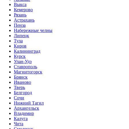
Выкса
Кемерово
Рязань
Астрахань
Пенза
Набережные челны
Липецк
Тула
Киров
Калининград
Курск
Улан-Удэ
Ставрополь
Магнитогорск
Брянск
Иваново
Тверь
Белгород
Сочи
Нижний Тагил
Архангельск
Владимир
Калуга
Чита
Смоленск