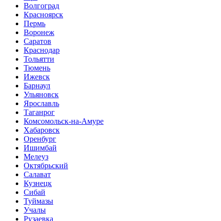
Волгоград
Красноярск
Пермь
Воронеж
Саратов
Краснодар
Тольятти
Тюмень
Ижевск
Барнаул
Ульяновск
Ярославль
Таганрог
Комсомольск-на-Амуре
Хабаровск
Оренбург
Ишимбай
Мелеуз
Октябрьский
Салават
Кузнецк
Сибай
Туймазы
Учалы
Рузаевка