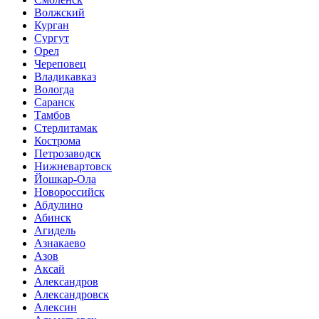
Волжский
Курган
Сургут
Орел
Череповец
Владикавказ
Вологда
Саранск
Тамбов
Стерлитамак
Кострома
Петрозаводск
Нижневартовск
Йошкар-Ола
Новороссийск
Абдулино
Абинск
Агидель
Азнакаево
Азов
Аксай
Александров
Александровск
Алексин