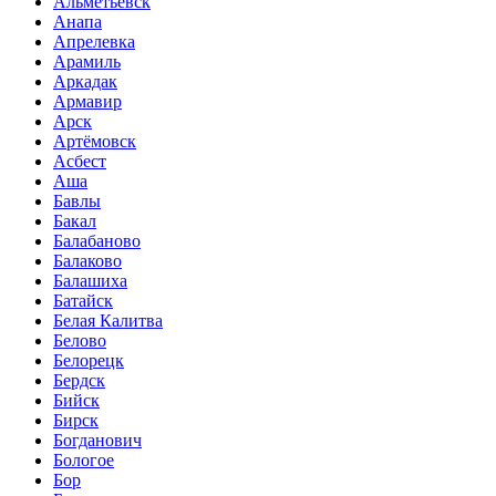
Альметьевск
Анапа
Апрелевка
Арамиль
Аркадак
Армавир
Арск
Артёмовск
Асбест
Аша
Бавлы
Бакал
Балабаново
Балаково
Балашиха
Батайск
Белая Калитва
Белово
Белорецк
Бердск
Бийск
Бирск
Богданович
Бологое
Бор