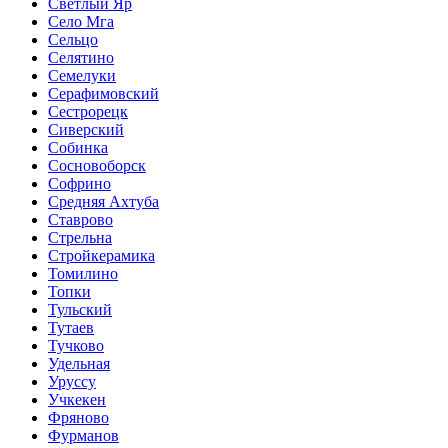
Светлый Яр
Село Мга
Сельцо
Селятино
Семелуки
Серафимовский
Сестрорецк
Сиверский
Собинка
Сосновоборск
Софрино
Средняя Ахтуба
Ставрово
Стрельна
Стройкерамика
Томилино
Топки
Тульский
Тутаев
Тучково
Удельная
Уруссу
Учкекен
Фряново
Фурманов