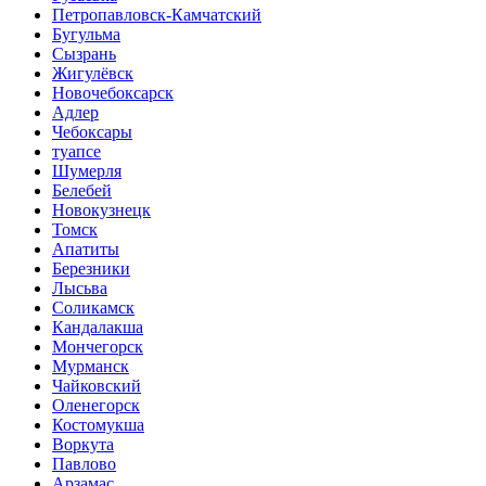
Петропавловск-Камчатский
Бугульма
Сызрань
Жигулёвск
Новочебоксарск
Адлер
Чебоксары
туапсе
Шумерля
Белебей
Новокузнецк
Томск
Апатиты
Березники
Лысьва
Соликамск
Кандалакша
Мончегорск
Мурманск
Чайковский
Оленегорск
Костомукша
Воркута
Павлово
Арзамас