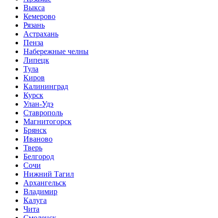
Выкса
Кемерово
Рязань
Астрахань
Пенза
Набережные челны
Липецк
Тула
Киров
Калининград
Курск
Улан-Удэ
Ставрополь
Магнитогорск
Брянск
Иваново
Тверь
Белгород
Сочи
Нижний Тагил
Архангельск
Владимир
Калуга
Чита
Смоленск