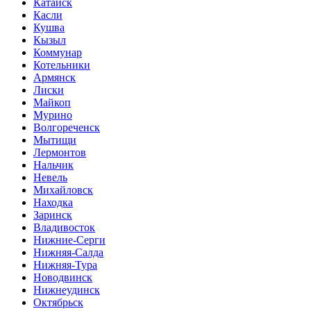
Катайск
Касли
Кушва
Кызыл
Коммунар
Котельники
Армянск
Лиски
Майкоп
Мурино
Волгореченск
Мытищи
Лермонтов
Нальчик
Невель
Михайловск
Находка
Заринск
Владивосток
Нижние-Серги
Нижняя-Салда
Нижняя-Тура
Новодвинск
Нижнеудинск
Октябрьск