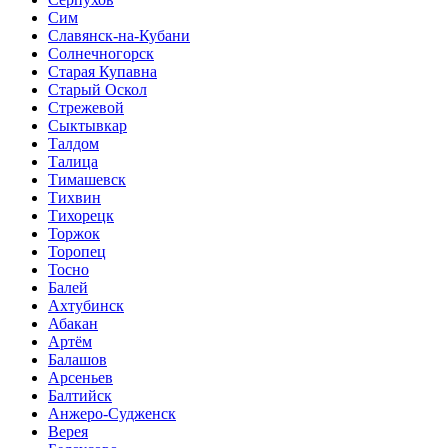
Сим
Славянск-на-Кубани
Солнечногорск
Старая Купавна
Старый Оскол
Стрежевой
Сыктывкар
Талдом
Талица
Тимашевск
Тихвин
Тихорецк
Торжок
Торопец
Тосно
Балей
Ахтубинск
Абакан
Артём
Балашов
Арсеньев
Балтийск
Анжеро-Судженск
Верея