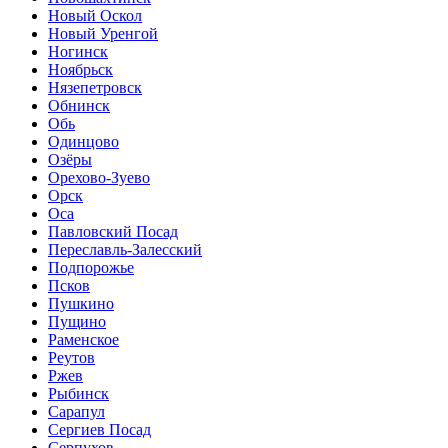
Новый Оскол
Новый Уренгой
Ногинск
Ноябрьск
Нязепетровск
Обнинск
Обь
Одинцово
Озёры
Орехово-Зуево
Орск
Оса
Павловский Посад
Переславль-Залесский
Подпорожье
Псков
Пушкино
Пущино
Раменское
Реутов
Ржев
Рыбинск
Сарапул
Сергиев Посад
Серпухов