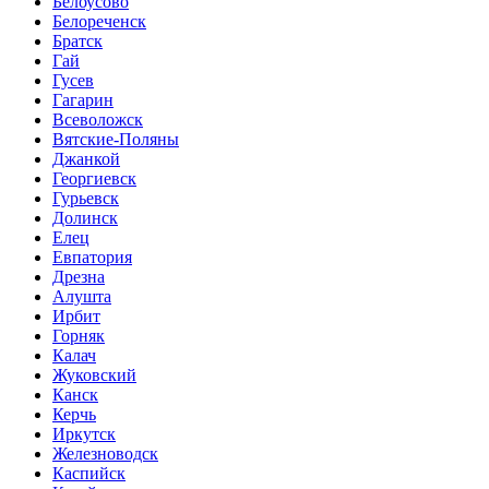
Белоусово
Белореченск
Братск
Гай
Гусев
Гагарин
Всеволожск
Вятские-Поляны
Джанкой
Георгиевск
Гурьевск
Долинск
Елец
Евпатория
Дрезна
Алушта
Ирбит
Горняк
Калач
Жуковский
Канск
Керчь
Иркутск
Железноводск
Каспийск