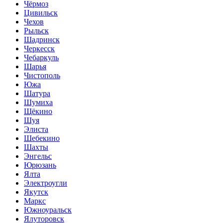
Чёрмоз
Цивильск
Чехов
Рыльск
Шадринск
Черкесск
Чебаркуль
Шарья
Чистополь
Южа
Шатура
Шумиха
Щёкино
Шуя
Элиста
Шебекино
Шахты
Энгельс
Юрюзань
Ялта
Электроугли
Якутск
Маркс
Южноуральск
Ялуторовск