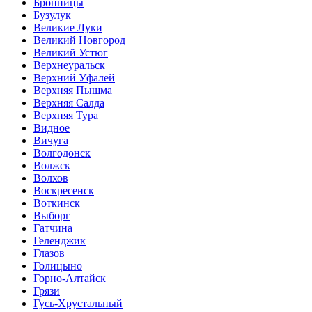
Бронницы
Бузулук
Великие Луки
Великий Новгород
Великий Устюг
Верхнеуральск
Верхний Уфалей
Верхняя Пышма
Верхняя Салда
Верхняя Тура
Видное
Вичуга
Волгодонск
Волжск
Волхов
Воскресенск
Воткинск
Выборг
Гатчина
Геленджик
Глазов
Голицыно
Горно-Алтайск
Грязи
Гусь-Хрустальный