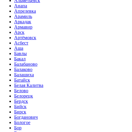
Альметьевск
Анапа
Апрелевка
Арамиль
Аркадак
Армавир
Арск
Артёмовск
Асбест
Аша
Бавлы
Бакал
Балабаново
Балаково
Балашиха
Батайск
Белая Калитва
Белово
Белорецк
Бердск
Бийск
Бирск
Богданович
Бологое
Бор