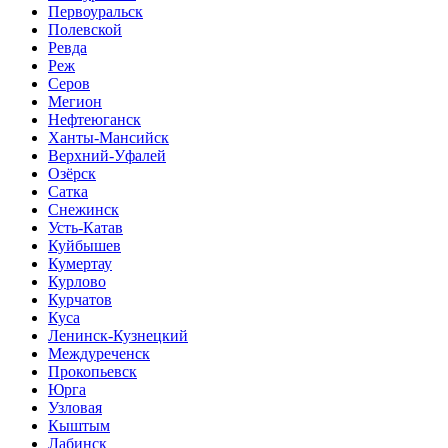
Первоуральск
Полевской
Ревда
Реж
Серов
Мегион
Нефтеюганск
Ханты-Мансийск
Верхний-Уфалей
Озёрск
Сатка
Снежинск
Усть-Катав
Куйбышев
Кумертау
Курлово
Курчатов
Куса
Ленинск-Кузнецкий
Междуреченск
Прокопьевск
Юрга
Узловая
Кыштым
Лабинск