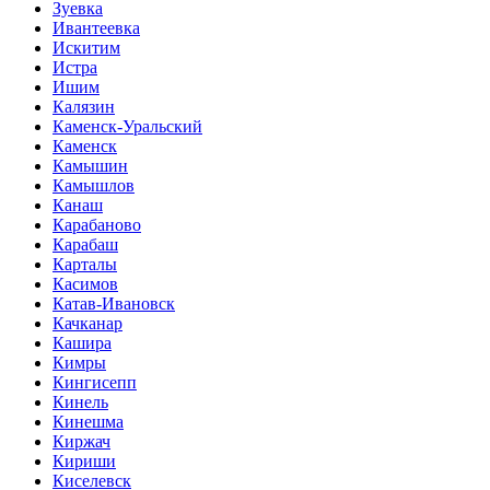
Зуевка
Ивантеевка
Искитим
Истра
Ишим
Калязин
Каменск-Уральский
Каменск
Камышин
Камышлов
Канаш
Карабаново
Карабаш
Карталы
Касимов
Катав-Ивановск
Качканар
Кашира
Кимры
Кингисепп
Кинель
Кинешма
Киржач
Кириши
Киселевск