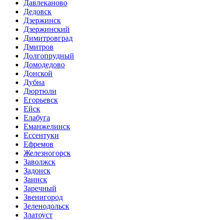
Давлеканово
Дедовск
Дзержинск
Дзержинский
Димитровград
Дмитров
Долгопрудный
Домодедово
Донской
Дубна
Дюртюли
Егорьевск
Ейск
Елабуга
Еманжелинск
Ессентуки
Ефремов
Железногорск
Заволжск
Задонск
Заинск
Заречный
Звенигород
Зеленодольск
Златоуст