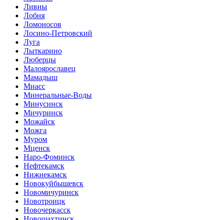
Ливны
Лобня
Ломоносов
Лосино-Петровский
Луга
Лыткарино
Люберцы
Малоярославец
Мамадыш
Миасс
Минеральные-Воды
Минусинск
Мичуринск
Можайск
Можга
Муром
Мценск
Наро-Фоминск
Нефтекамск
Нижнекамск
Новокуйбышевск
Новомичуринск
Новотроицк
Новочеркасск
Новошахтинск