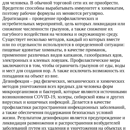
для человека. В обычной торговой сети их не приобрести.
Вредители способны вырабатывать иммунитет к химикатам,
поэтому рабочие формулы их меняются регулярно.
Дератизация – проведение профилактических и
истребительных мероприятий, цель которых ликвидация или
снижение численности грызунов, а также снижение их
пагубного воздействия на человека и окружающую среду.
Существует несколько методов, каждый из которых вместе
или по отдельности используются в определенной ситуации:
пищевые ядовитые химикаты, в качестве приманок,
применение различных видов капканов, газообразных ядов,
электронных и клеевых ловушек. Профилактические меры
заключаются в том, чтобы ограничить грызунов от еды, воды
и мест для создания нор. А также исключить возможность их
попадания на объект из вне.
Дезинфекция – ряд физических, механических и химических
методов уничтожения всех вредных для человека форм
микроорганизмов и бактерий, которые являются источниками
возникновения COVID-19, холеры, сибирской язвы и других
вирусных и кишечных инфекций. Делается в качестве
профилактики распространения инфекционных заболеваний,
а также обеспечения поддержания безопасных условий
жизни. Результатом дезинфекции является предупреждение и
ликвидация размножения и распространения возбудителей
заболеваний путем их удаления и уничтожения на объектах и