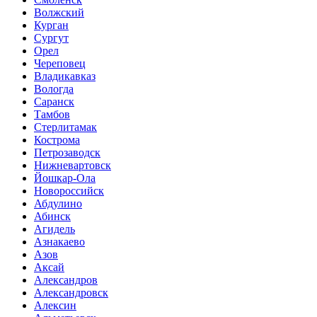
Волжский
Курган
Сургут
Орел
Череповец
Владикавказ
Вологда
Саранск
Тамбов
Стерлитамак
Кострома
Петрозаводск
Нижневартовск
Йошкар-Ола
Новороссийск
Абдулино
Абинск
Агидель
Азнакаево
Азов
Аксай
Александров
Александровск
Алексин