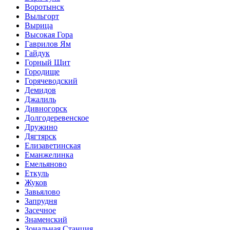
Воротынск
Выльгорт
Вырица
Высокая Гора
Гаврилов Ям
Гайдук
Горный Щит
Городище
Горячеводский
Демидов
Джалиль
Дивногорск
Долгодеревенское
Дружино
Дягтярск
Елизаветинская
Еманжелинка
Емельяново
Еткуль
Жуков
Завьялово
Запрудня
Засечное
Знаменский
Зональная Станция