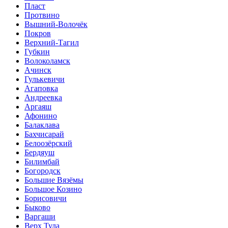
Пласт
Протвино
Вышний-Волочёк
Покров
Верхний-Тагил
Губкин
Волоколамск
Ачинск
Гулькевичи
Агаповка
Андреевка
Аргаяш
Афонино
Балаклава
Бахчисарай
Белоозёрский
Бердяуш
Билимбай
Богородск
Большие Вязёмы
Большое Козино
Борисовичи
Быково
Варгаши
Верх Тула