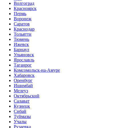
Волгоград
Красноярск
Пермь
Воронеж
Саратов
Краснодар
Тольятти
Тюмень
Ижевск
Барнаул
Ульяновск
Ярославль
Таганрог
Комсомольск-на-Амуре
Хабаровск
Оренбург
Ишимбай
Мелеуз
Октябрьский
Салават
Кузнецк
Сибай
Туймазы
Учалы
Рузаевка