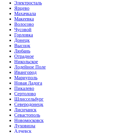
Электросталь
Ярцево
Махачкала
Макеевка
Волосово
Чусовой
Горловка
Донецк
Высоцк
Любань
Отрадное
Никольское
Лодейное Поле
Ивангород
Мариуполь
Новая Ладога
Пикалево
Сертолово
Шлиссельбург
Северодонецк
Лисичанск
Севастополь
Новомосковск
Луховицы
Алчевск