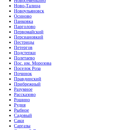
Новосемейкино
Ново-Талица
Новоульяновск
Осиново
Панковка
Парголово
Первомайский
Персиановкий
Пестрицы
Петергов
Подстепки
Полетаево
Пос. им. Морозова
Поселок Роза
Починок
Правдинский
Прибрежный
Разумное
Рассказово
Рощино
Рудня
Рыбное
Садовый
Саки
Саргазы