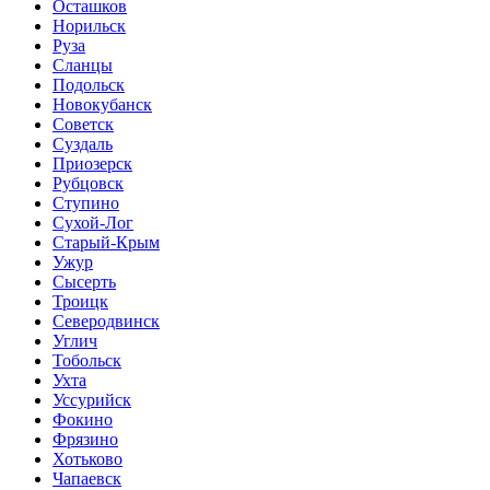
Осташков
Норильск
Руза
Сланцы
Подольск
Новокубанск
Советск
Суздаль
Приозерск
Рубцовск
Ступино
Сухой-Лог
Старый-Крым
Ужур
Сысерть
Троицк
Северодвинск
Углич
Тобольск
Ухта
Уссурийск
Фокино
Фрязино
Хотьково
Чапаевск