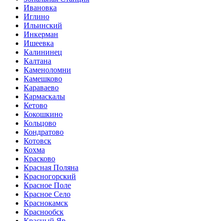
Ивановка
Иглино
Ильинский
Инкерман
Ишеевка
Калининец
Калтана
Каменоломни
Камешково
Караваево
Кармаскалы
Кетово
Кокошкино
Кольцово
Кондратово
Котовск
Кохма
Красково
Красная Поляна
Красногорский
Красное Поле
Красное Село
Краснокамск
Краснообск
Красный Яр