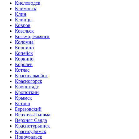
Кисловодск
Климовск
Клин
Клинцы
Ковров
Козельск
Козьмодемьянск
Коломна
Колпино
Копейск
Коркино
Королев
Котлас
Красноармейск
Красногорск
Кронштадт
Кропоткин
Крымск
Кстово
Берёзовский
Верхняя-Пышма
Верхняя-Салда
Краснотурьинск
Красноуфимск
Новоуральск