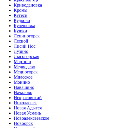
Криводановка
Кромы
Кугеси
Кудрово
Кулешовка
Куюки
Лениногорск
Лесной
Лисий Нос
Лузино
Лысогорская
Мартюш
Медведево
Медногорск
Миасское
Монино
Навашино
Началово
Некрасовский
Николаевск
Новая Адыгея
Новая Усмань
Новоалексеевское
Новоорск