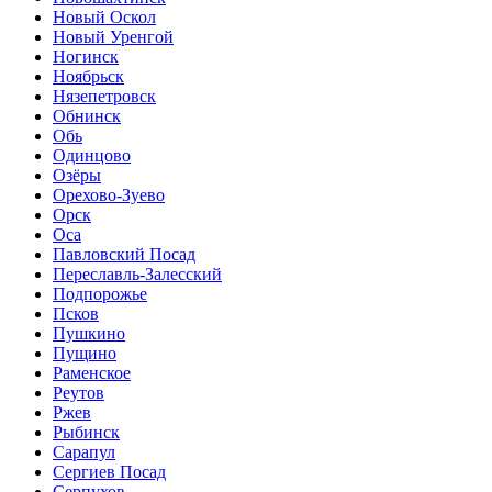
Новый Оскол
Новый Уренгой
Ногинск
Ноябрьск
Нязепетровск
Обнинск
Обь
Одинцово
Озёры
Орехово-Зуево
Орск
Оса
Павловский Посад
Переславль-Залесский
Подпорожье
Псков
Пушкино
Пущино
Раменское
Реутов
Ржев
Рыбинск
Сарапул
Сергиев Посад
Серпухов