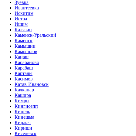
Зуевка
Ивантеевка
Искитим
Истра
Ишим
Калязин
Каменск-Уральский
Каменск
Камышин
Камышлов
Канаш
Карабаново
Карабаш
Карталы
Касимов
Катав-Ивановск
Качканар
Кашира
Кимры
Кингисепп
Кинель
Кинешма
Киржач
Кириши
Киселевск