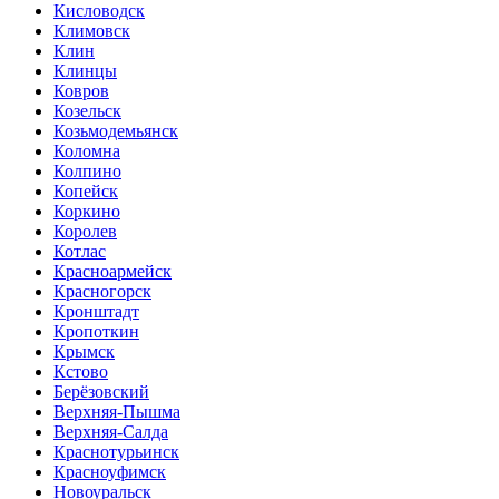
Кисловодск
Климовск
Клин
Клинцы
Ковров
Козельск
Козьмодемьянск
Коломна
Колпино
Копейск
Коркино
Королев
Котлас
Красноармейск
Красногорск
Кронштадт
Кропоткин
Крымск
Кстово
Берёзовский
Верхняя-Пышма
Верхняя-Салда
Краснотурьинск
Красноуфимск
Новоуральск