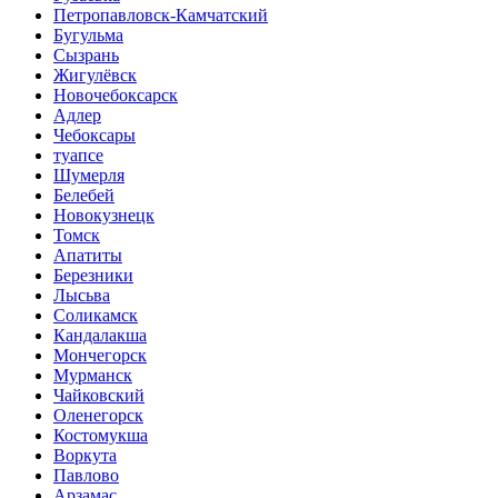
Петропавловск-Камчатский
Бугульма
Сызрань
Жигулёвск
Новочебоксарск
Адлер
Чебоксары
туапсе
Шумерля
Белебей
Новокузнецк
Томск
Апатиты
Березники
Лысьва
Соликамск
Кандалакша
Мончегорск
Мурманск
Чайковский
Оленегорск
Костомукша
Воркута
Павлово
Арзамас