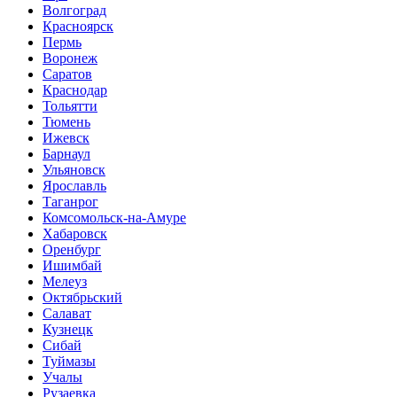
Волгоград
Красноярск
Пермь
Воронеж
Саратов
Краснодар
Тольятти
Тюмень
Ижевск
Барнаул
Ульяновск
Ярославль
Таганрог
Комсомольск-на-Амуре
Хабаровск
Оренбург
Ишимбай
Мелеуз
Октябрьский
Салават
Кузнецк
Сибай
Туймазы
Учалы
Рузаевка