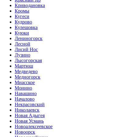
Криводановка
Кромы
Кугеси
Кудрово
Кулешовка
Куюки
Лениногорск
Лесной
Лисий Нос
Лузино
Лысогорская
Мартюш
Медведево
Медногорск
Миасское
Монино
Навашино
Началово
Некрасовский
Николаевск
Новая Адыгея
Новая Усмань
Новоалексеевское
Новоорск