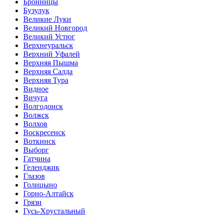
Бронницы
Бузулук
Великие Луки
Великий Новгород
Великий Устюг
Верхнеуральск
Верхний Уфалей
Верхняя Пышма
Верхняя Салда
Верхняя Тура
Видное
Вичуга
Волгодонск
Волжск
Волхов
Воскресенск
Воткинск
Выборг
Гатчина
Геленджик
Глазов
Голицыно
Горно-Алтайск
Грязи
Гусь-Хрустальный