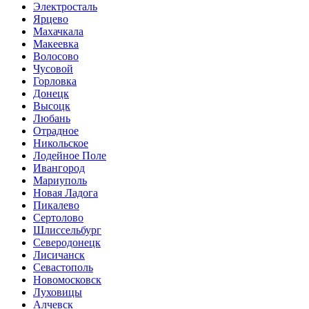
Электросталь
Ярцево
Махачкала
Макеевка
Волосово
Чусовой
Горловка
Донецк
Высоцк
Любань
Отрадное
Никольское
Лодейное Поле
Ивангород
Мариуполь
Новая Ладога
Пикалево
Сертолово
Шлиссельбург
Северодонецк
Лисичанск
Севастополь
Новомосковск
Луховицы
Алчевск