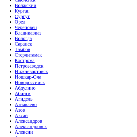
Волжский
Курган
Сургут
Орел
Череповец
Владикавказ
Вологда
Саранск
Тамбов
Стерлитамак
Кострома
Петрозаводск
Нижневартовск
Йошкар-Ола
Новороссийск
Абдулино
Абинск
Агидель
Азнакаево
Азов
Аксай
Александров
Александровск
Алексин