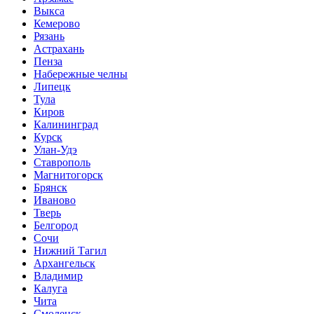
Выкса
Кемерово
Рязань
Астрахань
Пенза
Набережные челны
Липецк
Тула
Киров
Калининград
Курск
Улан-Удэ
Ставрополь
Магнитогорск
Брянск
Иваново
Тверь
Белгород
Сочи
Нижний Тагил
Архангельск
Владимир
Калуга
Чита
Смоленск