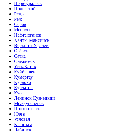
Первоуральск
Полевской
Ревда
Реж
Серов
Мегион
Нефтеюганск
Ханты-Мансийск
Верхний-Уфалей
Озёрск
Сатка
Снежинск
Усть-Катав
Куйбышев
Кумертау
Курлово
Курчатов
Куса
Ленинск-Кузнецкий
Междуреченск
Прокопьевск
Юрга
Узловая
Кыштым
Лабинск