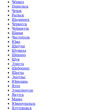
Чёрмоз
Цивильск
Чехов
Рыльск
Шадринск
Черкесск
Чебаркуль
Шарья
Чистополь
Южа
Шатура
Шумиха
Щёкино
Шуя
Элиста
Шебекино
Шахты
Энгельс
Юрюзань
Ялта
Электроугли
Якутск
Маркс
Южноуральск
Ялуторовск