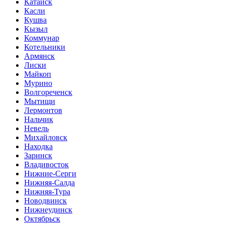
Катайск
Касли
Кушва
Кызыл
Коммунар
Котельники
Армянск
Лиски
Майкоп
Мурино
Волгореченск
Мытищи
Лермонтов
Нальчик
Невель
Михайловск
Находка
Заринск
Владивосток
Нижние-Серги
Нижняя-Салда
Нижняя-Тура
Новодвинск
Нижнеудинск
Октябрьск