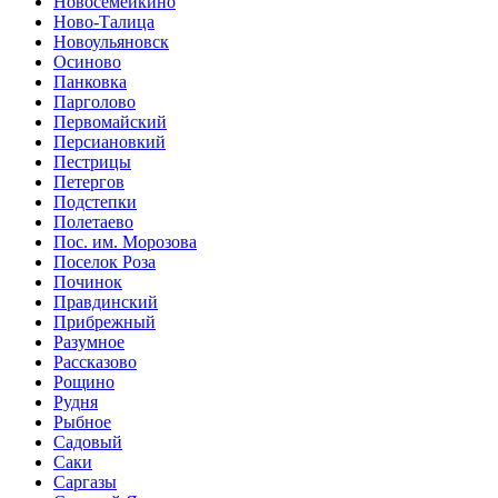
Новосемейкино
Ново-Талица
Новоульяновск
Осиново
Панковка
Парголово
Первомайский
Персиановкий
Пестрицы
Петергов
Подстепки
Полетаево
Пос. им. Морозова
Поселок Роза
Починок
Правдинский
Прибрежный
Разумное
Рассказово
Рощино
Рудня
Рыбное
Садовый
Саки
Саргазы