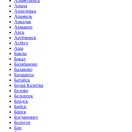
Альметьевск
Анапа
Апрелевка
Арамиль
Аркадак
Армавир
Арск
Артёмовск
Асбест
Аша
Бавлы
Бакал
Балабаново
Балаково
Балашиха
Батайск
Белая Калитва
Белово
Белорецк
Бердск
Бийск
Бирск
Богданович
Бологое
Бор