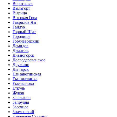
Воротынск
Выльгорт
Вырица
Высокая Гора
Гаврилов Ям
Гайдук
Горный Щит
Городище
Горячеводский
Демидов
Джалиль
Дивногорск
Долгодеревенское
Дружино
Дягтярск
Елизаветинская
Еманжелинка
Емельяново
Еткуль
Жуков
Завьялово
Запрудня
Засечное
Знаменский
Зональная Станция