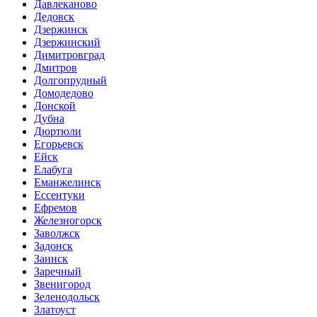
Давлеканово
Дедовск
Дзержинск
Дзержинский
Димитровград
Дмитров
Долгопрудный
Домодедово
Донской
Дубна
Дюртюли
Егорьевск
Ейск
Елабуга
Еманжелинск
Ессентуки
Ефремов
Железногорск
Заволжск
Задонск
Заинск
Заречный
Звенигород
Зеленодольск
Златоуст