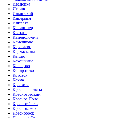
Ивановка
Иглино
Ильинский
Инкерман
Ишеевка
Калининец
Калтана
Каменоломни
Камешково
Караваево
Кармаскалы
Кетово
Кокошкино
Кольцово
Кондратово
Котовск
Кохма
Красково
Красная Поляна
Красногорский
Красное Поле
Красное Село
Краснокамск
Краснообск
Красный Яр