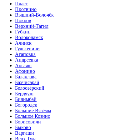
Пласт
Протвино
Вышний-Волочёк
Покров
Верхний-Тагил
Губкин
Волоколамск
Ачинск
Гулькевичи
Агаповка
Андреевка
Аргаяш
Афонино
Балаклава
Бахчисарай
Белоозёрский
Бердяуш
Билимбай
Богородск
Большие Вязёмы
Большое Козино
Борисовичи
Быково
Варгаши
Верх Тула