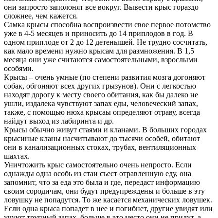
они запросто заполонят все вокруг. Вывести крыс гораздо
сложнее, чем кажется.
Самка крысы способна воспроизвести свое первое потомство
уже в 4-5 месяцев и приносить до 14 приплодов в год. В
одном приплоде от 2 до 12 детенышей. Не трудно сосчитать,
как мало времени нужно крысам для размножения. В 1,5
месяца они уже считаются самостоятельными, взрослыми
особями.
Крысы – очень умные (по степени развития мозга догоняют
собак, обгоняют всех других грызунов). Они с легкостью
находят дорогу к месту своего обитания, как бы далеко не
ушли, издалека чувствуют запах еды, человеческий запах,
также, с помощью нюха крысаы определяют отраву, всегда
найдут выход из лабиринта и др.
Крысы обычно живут стаями и кланами. В больших городах
крысиные кланы насчитывают до тысячи особей, обитают
они в канализационных стоках, трубах, вентиляционных
шахтах.
Уничтожить крыс самостоятельно очень непросто. Если
однажды одна особь из стаи съест отравленную еду, она
запомнит, что за еда это была и где, передаст информацию
своим сородичам, они будут предупреждены и больше в эту
ловушку не попадутся. То же касается механических ловушек.
Если одна крыса попадет в нее и погибнет, другие увидят или
учуют трупный запах, больше в это место они не придут, а