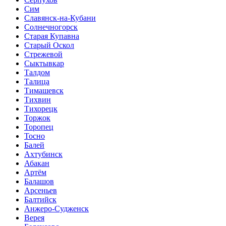
Сим
Славянск-на-Кубани
Солнечногорск
Старая Купавна
Старый Оскол
Стрежевой
Сыктывкар
Талдом
Талица
Тимашевск
Тихвин
Тихорецк
Торжок
Торопец
Тосно
Балей
Ахтубинск
Абакан
Артём
Балашов
Арсеньев
Балтийск
Анжеро-Судженск
Верея