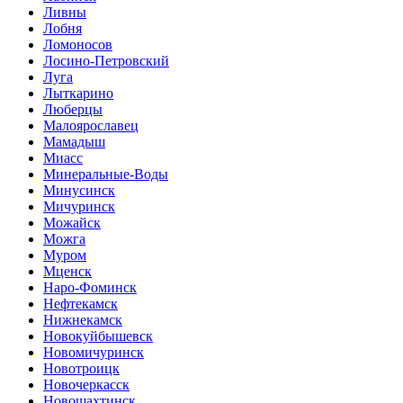
Ливны
Лобня
Ломоносов
Лосино-Петровский
Луга
Лыткарино
Люберцы
Малоярославец
Мамадыш
Миасс
Минеральные-Воды
Минусинск
Мичуринск
Можайск
Можга
Муром
Мценск
Наро-Фоминск
Нефтекамск
Нижнекамск
Новокуйбышевск
Новомичуринск
Новотроицк
Новочеркасск
Новошахтинск