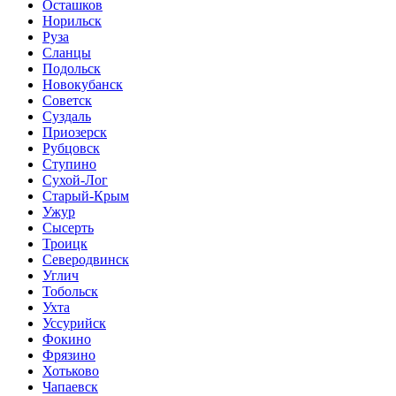
Осташков
Норильск
Руза
Сланцы
Подольск
Новокубанск
Советск
Суздаль
Приозерск
Рубцовск
Ступино
Сухой-Лог
Старый-Крым
Ужур
Сысерть
Троицк
Северодвинск
Углич
Тобольск
Ухта
Уссурийск
Фокино
Фрязино
Хотьково
Чапаевск