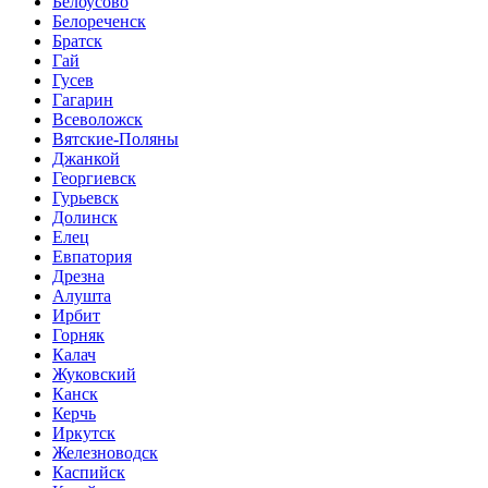
Белоусово
Белореченск
Братск
Гай
Гусев
Гагарин
Всеволожск
Вятские-Поляны
Джанкой
Георгиевск
Гурьевск
Долинск
Елец
Евпатория
Дрезна
Алушта
Ирбит
Горняк
Калач
Жуковский
Канск
Керчь
Иркутск
Железноводск
Каспийск