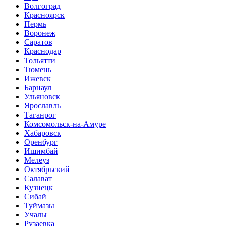
Волгоград
Красноярск
Пермь
Воронеж
Саратов
Краснодар
Тольятти
Тюмень
Ижевск
Барнаул
Ульяновск
Ярославль
Таганрог
Комсомольск-на-Амуре
Хабаровск
Оренбург
Ишимбай
Мелеуз
Октябрьский
Салават
Кузнецк
Сибай
Туймазы
Учалы
Рузаевка