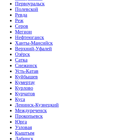
Первоуральск
Полевской
Ревда
Реж
Серов
Мегион
Нефтеюганск
Ханты-Мансийск
Верхний-Уфалей
Озёрск
Сатка
Снежинск
Усть-Катав
Куйбышев
Кумертау
Курлово
Курчатов
Куса
Ленинск-Кузнецкий
Междуреченск
Прокопьевск
Юрга
Узловая
Кыштым
Лабинск