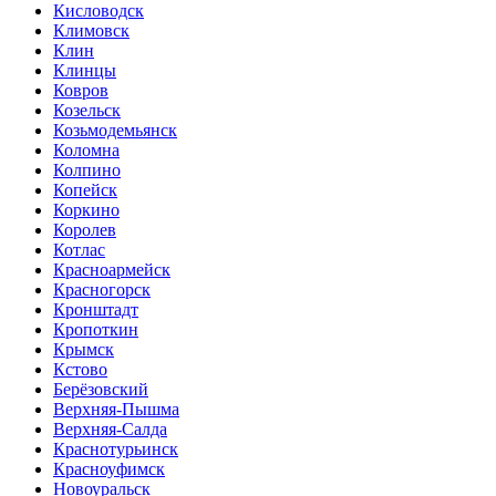
Кисловодск
Климовск
Клин
Клинцы
Ковров
Козельск
Козьмодемьянск
Коломна
Колпино
Копейск
Коркино
Королев
Котлас
Красноармейск
Красногорск
Кронштадт
Кропоткин
Крымск
Кстово
Берёзовский
Верхняя-Пышма
Верхняя-Салда
Краснотурьинск
Красноуфимск
Новоуральск