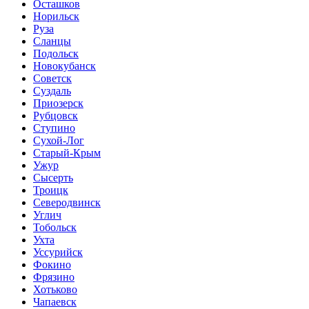
Осташков
Норильск
Руза
Сланцы
Подольск
Новокубанск
Советск
Суздаль
Приозерск
Рубцовск
Ступино
Сухой-Лог
Старый-Крым
Ужур
Сысерть
Троицк
Северодвинск
Углич
Тобольск
Ухта
Уссурийск
Фокино
Фрязино
Хотьково
Чапаевск