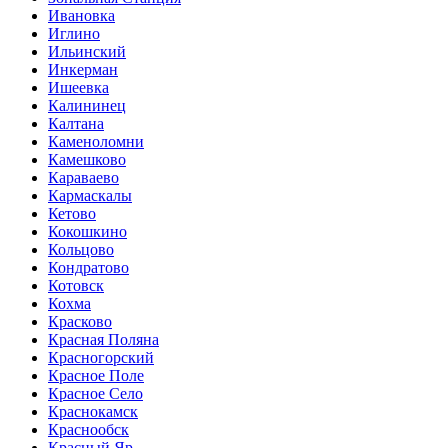
Ивановка
Иглино
Ильинский
Инкерман
Ишеевка
Калининец
Калтана
Каменоломни
Камешково
Караваево
Кармаскалы
Кетово
Кокошкино
Кольцово
Кондратово
Котовск
Кохма
Красково
Красная Поляна
Красногорский
Красное Поле
Красное Село
Краснокамск
Краснообск
Красный Яр