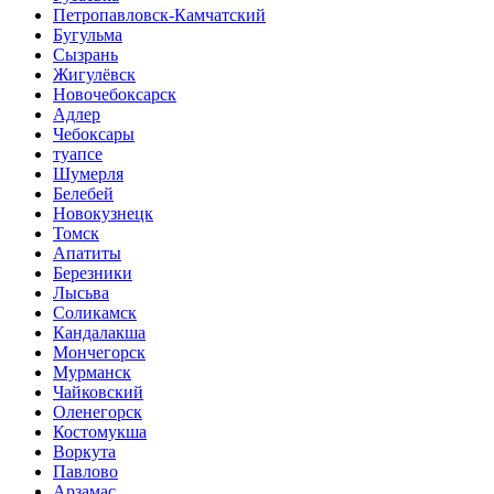
Петропавловск-Камчатский
Бугульма
Сызрань
Жигулёвск
Новочебоксарск
Адлер
Чебоксары
туапсе
Шумерля
Белебей
Новокузнецк
Томск
Апатиты
Березники
Лысьва
Соликамск
Кандалакша
Мончегорск
Мурманск
Чайковский
Оленегорск
Костомукша
Воркута
Павлово
Арзамас