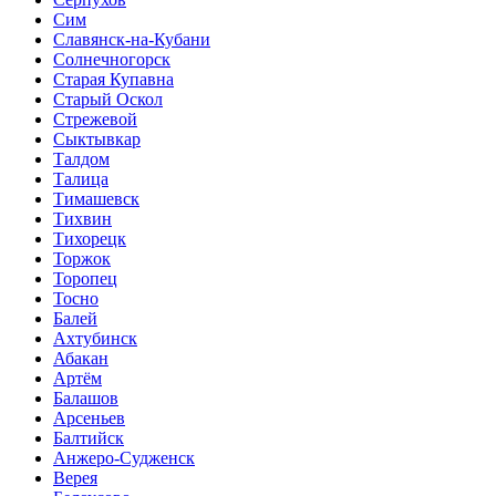
Сим
Славянск-на-Кубани
Солнечногорск
Старая Купавна
Старый Оскол
Стрежевой
Сыктывкар
Талдом
Талица
Тимашевск
Тихвин
Тихорецк
Торжок
Торопец
Тосно
Балей
Ахтубинск
Абакан
Артём
Балашов
Арсеньев
Балтийск
Анжеро-Судженск
Верея