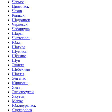
Чёрмоз
Цивильск
Чехов
Рыльск
Шадринск
Черкесск
Чебаркуль
Шарья
Чистополь
Южа
Шатура
Шумиха
Щёкино
Шуя
Элиста
Шебекино
Шахты
Энгельс
Юрюзань
Ялта
Электроугли
Якутск
Маркс
Южноуральск
Ялуторовск