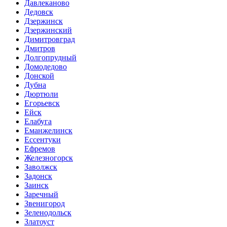
Давлеканово
Дедовск
Дзержинск
Дзержинский
Димитровград
Дмитров
Долгопрудный
Домодедово
Донской
Дубна
Дюртюли
Егорьевск
Ейск
Елабуга
Еманжелинск
Ессентуки
Ефремов
Железногорск
Заволжск
Задонск
Заинск
Заречный
Звенигород
Зеленодольск
Златоуст