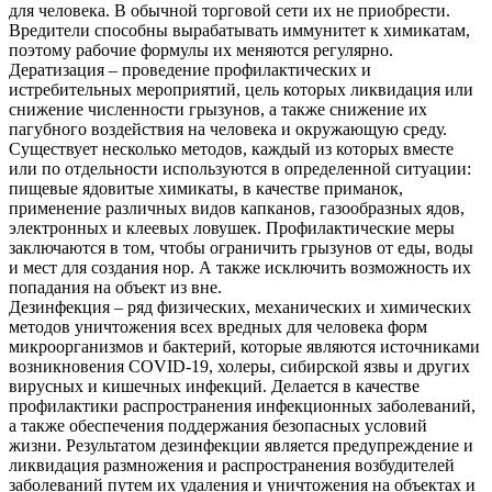
для человека. В обычной торговой сети их не приобрести.
Вредители способны вырабатывать иммунитет к химикатам,
поэтому рабочие формулы их меняются регулярно.
Дератизация – проведение профилактических и
истребительных мероприятий, цель которых ликвидация или
снижение численности грызунов, а также снижение их
пагубного воздействия на человека и окружающую среду.
Существует несколько методов, каждый из которых вместе
или по отдельности используются в определенной ситуации:
пищевые ядовитые химикаты, в качестве приманок,
применение различных видов капканов, газообразных ядов,
электронных и клеевых ловушек. Профилактические меры
заключаются в том, чтобы ограничить грызунов от еды, воды
и мест для создания нор. А также исключить возможность их
попадания на объект из вне.
Дезинфекция – ряд физических, механических и химических
методов уничтожения всех вредных для человека форм
микроорганизмов и бактерий, которые являются источниками
возникновения COVID-19, холеры, сибирской язвы и других
вирусных и кишечных инфекций. Делается в качестве
профилактики распространения инфекционных заболеваний,
а также обеспечения поддержания безопасных условий
жизни. Результатом дезинфекции является предупреждение и
ликвидация размножения и распространения возбудителей
заболеваний путем их удаления и уничтожения на объектах и