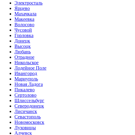
Электросталь
Ярцево
Махачкала
Макеевка
Волосово
Чусовой
Горловка
Донецк
Высоцк
Любань
Отрадное
Никольское
Лодейное Поле
Ивангород
Мариуполь
Новая Ладога
Пикалево
Сертолово
Шлиссельбург
Северодонецк
Лисичанск
Севастополь
Новомосковск
Луховицы
Алчевск