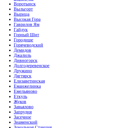
Воротынск
Выльгорт
Вырица
Высокая Гора
Гаврилов Ям
Гайдук
Горный Щит
Городище
Горячеводский
Демидов
Джалиль
Дивногорск
Долгодеревенское
Дружино
Дягтярск
Елизаветинская
Еманжелинка
Емельяново
Еткуль
Жуков
Завьялово
Запрудня
Засечное
Знаменский
Зональная Станция