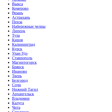
Выкса
Кемерово
Рязань
Астрахань
Пенза
Набережные челны
Липецк
Тула
Киров
Калининград
Курск
Улан-Удэ
Ставрополь
Магнитогорск
Брянск
Иваново
Тверь
Белгород
Сочи
Нижний Тагил
Архангельск
Владимир
Калуга
Чита
Смоленск