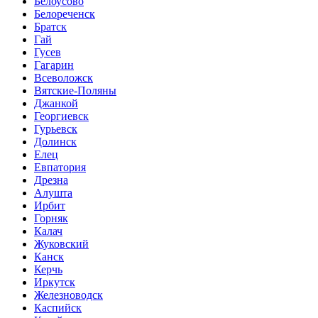
Белоусово
Белореченск
Братск
Гай
Гусев
Гагарин
Всеволожск
Вятские-Поляны
Джанкой
Георгиевск
Гурьевск
Долинск
Елец
Евпатория
Дрезна
Алушта
Ирбит
Горняк
Калач
Жуковский
Канск
Керчь
Иркутск
Железноводск
Каспийск