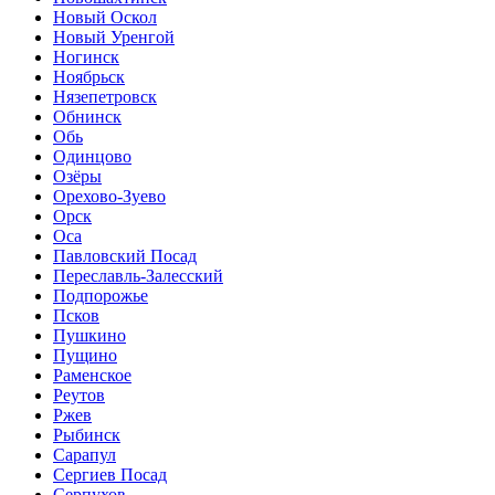
Новый Оскол
Новый Уренгой
Ногинск
Ноябрьск
Нязепетровск
Обнинск
Обь
Одинцово
Озёры
Орехово-Зуево
Орск
Оса
Павловский Посад
Переславль-Залесский
Подпорожье
Псков
Пушкино
Пущино
Раменское
Реутов
Ржев
Рыбинск
Сарапул
Сергиев Посад
Серпухов