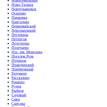
Новосемейкино
Ново-Талица
Новоульяновск
Осиново
Панковка
Парголово
Первомайский
Персиановкий
Пестрицы
Петергов
Подстепки
Полетаево
Пос. им. Морозова
Поселок Роза
Починок
Правдинский
Прибрежный
Разумное
Рассказово
Рощино
Рудня
Рыбное
Садовый
Саки
Саргазы