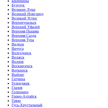
Бронницы
Бузулук
Великие Луки
Великий Новгород
Великий Устюг
Верхнеуральск
Верхний Уфалей
Верхняя Пышма
Верхняя Салда
Верхняя Тура
Видное
Вичуга
Волгодонск
Волжск
Волхов
Воскресенск
Воткинск
Выборг
Гатчина
Геленджик
Глазов
Голицыно
Горно-Алтайск
Грязи
Гусь-Хрустальный