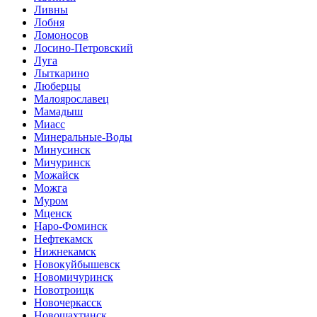
Ливны
Лобня
Ломоносов
Лосино-Петровский
Луга
Лыткарино
Люберцы
Малоярославец
Мамадыш
Миасс
Минеральные-Воды
Минусинск
Мичуринск
Можайск
Можга
Муром
Мценск
Наро-Фоминск
Нефтекамск
Нижнекамск
Новокуйбышевск
Новомичуринск
Новотроицк
Новочеркасск
Новошахтинск