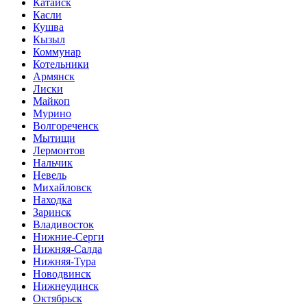
Катайск
Касли
Кушва
Кызыл
Коммунар
Котельники
Армянск
Лиски
Майкоп
Мурино
Волгореченск
Мытищи
Лермонтов
Нальчик
Невель
Михайловск
Находка
Заринск
Владивосток
Нижние-Серги
Нижняя-Салда
Нижняя-Тура
Новодвинск
Нижнеудинск
Октябрьск