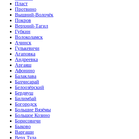
Пласт
Протвино
Вышний-Волочёк
Покров
Верхний-Тагил
Губкин
Волоколамск
Ачинск
Гулькевичи
Агаповка
Андреевка
Аргаяш
Афонино
Балаклава
Бахчисарай
Белоозёрский
Бердяуш
Билимбай
Богородск
Большие Вязёмы
Большое Козино
Борисовичи
Быково
Варгаши
Верх Тула