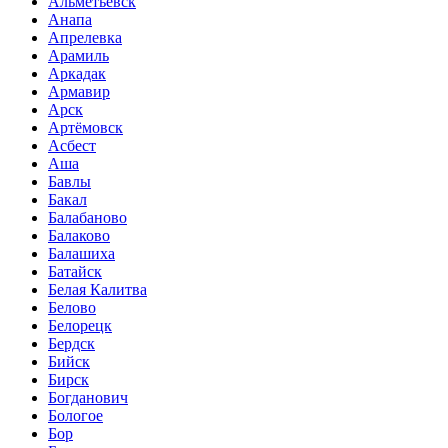
Альметьевск
Анапа
Апрелевка
Арамиль
Аркадак
Армавир
Арск
Артёмовск
Асбест
Аша
Бавлы
Бакал
Балабаново
Балаково
Балашиха
Батайск
Белая Калитва
Белово
Белорецк
Бердск
Бийск
Бирск
Богданович
Бологое
Бор