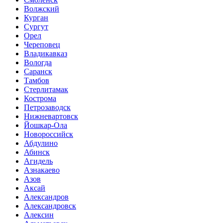
Волжский
Курган
Сургут
Орел
Череповец
Владикавказ
Вологда
Саранск
Тамбов
Стерлитамак
Кострома
Петрозаводск
Нижневартовск
Йошкар-Ола
Новороссийск
Абдулино
Абинск
Агидель
Азнакаево
Азов
Аксай
Александров
Александровск
Алексин