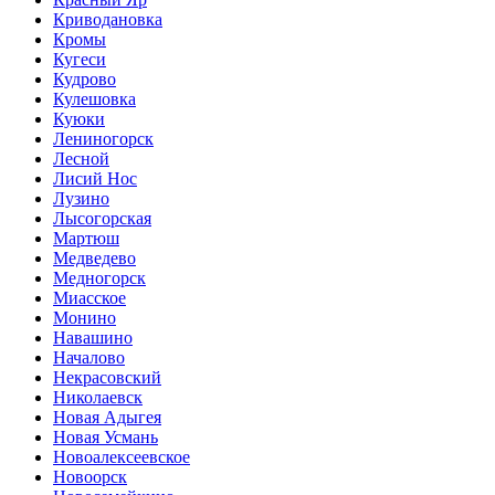
Криводановка
Кромы
Кугеси
Кудрово
Кулешовка
Куюки
Лениногорск
Лесной
Лисий Нос
Лузино
Лысогорская
Мартюш
Медведево
Медногорск
Миасское
Монино
Навашино
Началово
Некрасовский
Николаевск
Новая Адыгея
Новая Усмань
Новоалексеевское
Новоорск