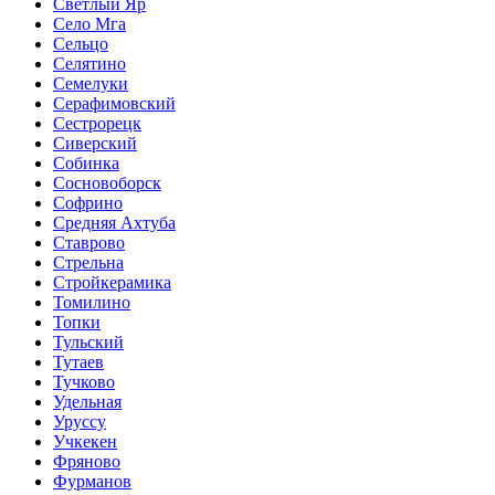
Светлый Яр
Село Мга
Сельцо
Селятино
Семелуки
Серафимовский
Сестрорецк
Сиверский
Собинка
Сосновоборск
Софрино
Средняя Ахтуба
Ставрово
Стрельна
Стройкерамика
Томилино
Топки
Тульский
Тутаев
Тучково
Удельная
Уруссу
Учкекен
Фряново
Фурманов