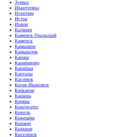
Зуевка
Ивантеевка
Искитим
Истра
Ишим
Калязин
Каменск-Уральский
Каменск
Камышин
Камышлов
Канаш
Карабаново
Карабаш
Карталы
Касимов
Катав-Ивановск
Качканар
Кашира
Кимры
Кингисепп
Кинель
Кинешма
Киржач
Кириши
Киселевск